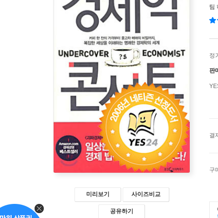
팀
정
판
Y
결
구
미리보기
사이즈비교
공유하기