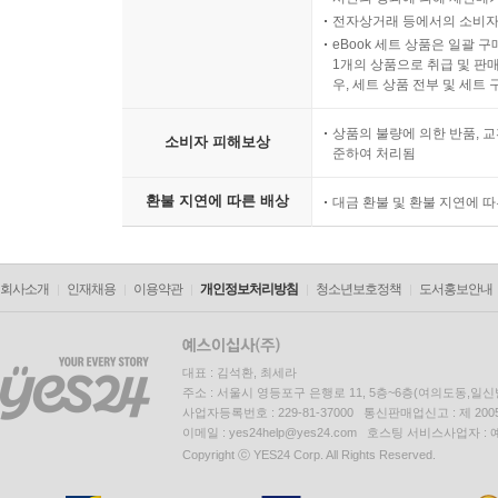
전자상거래 등에서의 소비자
eBook 세트 상품은 일괄 
1개의 상품으로 취급 및 판매
우, 세트 상품 전부 및 세트
상품의 불량에 의한 반품, 교
소비자 피해보상
준하여 처리됨
환불 지연에 따른 배상
대금 환불 및 환불 지연에 
회사소개
인재채용
이용약관
개인정보처리방침
청소년보호정책
도서홍보안내
대표 : 김석환, 최세라
주소 : 서울시 영등포구 은행로 11, 5층~6층(여의도동,일신
사업자등록번호 : 229-81-37000 통신판매업신고 : 제 200
이메일 : yes24help@yes24.com 호스팅 서비스사업자 :
Copyright ⓒ YES24 Corp. All Rights Reserved.