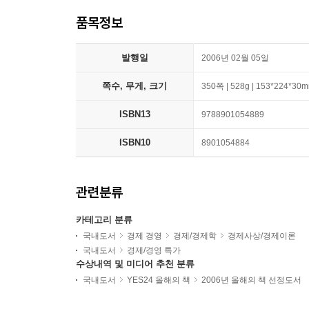
품목정보
발행일
2006년 02월 05일
쪽수, 무게, 크기
350쪽 | 528g | 153*224*30
ISBN13
9788901054889
ISBN10
8901054884
관련분류
카테고리 분류
국내도서
경제 경영
경제/경제학
경제사상/경제이론
국내도서
경제/경영 특가
수상내역 및 미디어 추천 분류
국내도서
YES24 올해의 책
2006년 올해의 책 선정도서