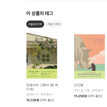
이 상품의 태그
#올해의책
#빨간책방
안녕이라 그랬어 (집 에
긴긴밤
디션)
루리 글,그림
문학동네
|
김애란 저
문학동네
|
11,250
원
(10% 할인)
15,120
원
(10% 할인)