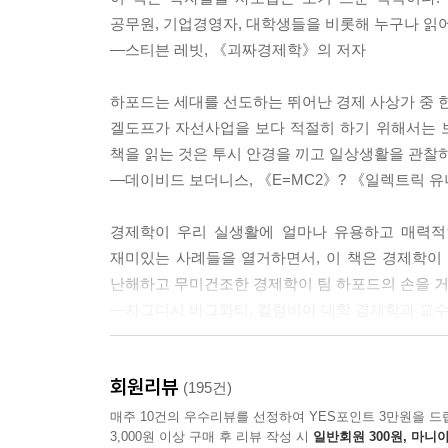
무심히 지나치기 쉽지만 우리 주변에서는 수수께끼
공무원, 기업경영자, 대학생들을 비롯해 누구나 읽어
경제 법칙들이다. 도시의 땅주인들이 그린벨트를 
―스티븐 레빗, 《괴짜경제학》의 저자
마음에 드는 음식점을 발견하기 어려운 이유와 중
일들도 들춰보면 지대, 희소성, 정보 비대칭 등 무수
하포드는 세대를 선도하는 뛰어난 경제 사상가 중 한
겔도프가 자선사업을 보다 적절히 하기 위해서는 보
하나의 경제 이론을 설명하기 위해 무수한 경제 용
책을 읽는 것은 투시 안경을 끼고 일상생활을 관찰하
기존의 경제학 교양서들과 달리, 『경제학 콘서트
―데이비드 보더니스, 《E=MC2》? 《일렉트릭 
비교우위 등 중요한 경제 이론들을 어려운 용어 없
읽을 수 있다.
경제학이 우리 실생활에 얼마나 유용하고 매력적인
재미있는 사례들을 열거하면서, 이 책은 경제학이 
본문에서는 재미있는 일러스트를 적절히 활용하여 지
난해하고 무미건조한 경제학이 팀 하포드의 손을 거
요약 정리함으로써 독자들이 책의 내용을 다시 한번
―자그디시 바그와티, 컬럼비아 대학 경제학과 교
스티븐 레빗, 마틴 울프 등 수많은 경제학자들이 주
경제학의 기초개념들은 팀 하포드의 손을 거치면서 
회원리뷰
―마틴 울프, 〈파이낸셜 타임즈〉 수석 경제 칼럼
(195건)
『경제학 콘서트』의 저자인 팀 하포드는 국내
매주 10건의 우수리뷰를 선정하여 YES포인트 3만원을 드
활동하며 많은 독자들에게 친숙한 인물이다. 그의
3,000원 이상 구매 후 리뷰 작성 시
일반회원 300원, 마니아
이 책은 현재 나와 있는 비슷한 분야의 책 중에