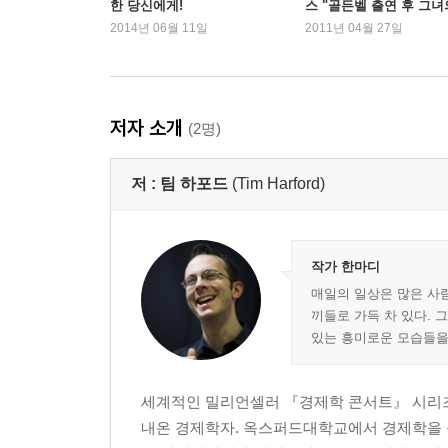
한 당신에게!
스 "골든벨 출연 후 그녀
5장 좋은 중고차는 중고차 시장에서 팔지 않는다―
꿈과 희망을 보여주고 
2014년 06월 11일
2011년 04월 27일
중고차 시장에서는 왜 쓸 만한 중고차를 찾기 어
죠!"
만드는 정보의 비대칭은 좀더 많은 정보를 얻어내
존재하는가?
저자 소개
(2명)
6장 주식으로 부자가 될 수 있을까?―무엇이 주가
팔면 오르고, 사면 떨어지는 주식. 주가는 술 
저 :
팀 하포드
(Tim Harford)
어떤 비결이 있는 것일까? 주가를 예측하는 일은
무엇일까? 비결은 주식시장에 관한 몇 가지 잘못된 
7장 인생도, 세상도 게임이다―포커, 복잡한 세상의
작가 한마디
게임을 할 때, 포커를 칠 때 당신은 무엇을 생
매일의 일상은 많은 사
끼들로 가득 차 있다. 
예상하고 그에 대응할 전략을 세우고 있을 것이다.
있는 흥미로운 모습들을 
적용된다. 게임을 알면 세상이 보인다.
8장 정부가 도둑인 나라―정부 도적행위 이론
세계적인 밀리언셀러 『경제학 콘서트』 시리즈
가난한 나라들은 왜 가난할까? 일반적으로, 가난한
내온 경제학자. 옥스퍼드대학교에서 경제학을 