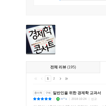
전체 리뷰
(195)
1
2
일반인을 위한 경제학 교과서
종이책
구매
m**a
2018-10-24
신고
|
|
|