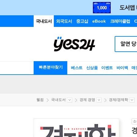
국내도서
외국도서
중고샵
eBook
크레마클럽
C
빠른분야찾기
베스트
신상품
이벤트
바이백
매
웰컴
국내도서
경제 경영
경제/경제학
소