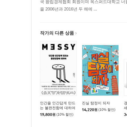
않기 때문이라고 생각한다. 그렇다면 이 세 가지만
국 왕립경제협회 회원이며 옥스퍼드대학교 너필
위해 애쓰고 있을까? 경제학자의 대답은 ‘NO'.
을 2006년과 2016년 두 해에 ...
9장 다함께 잘사는 방법―교환의 마법
세계화에 대한 논란이 뜨겁다. 외국의 낮은 임
작가의 다른 상품
때문이다. 하지만 무역장벽은 상대국은 물론 무역장
그리고 ‘교환의 마법’을 이용하라.
10장 중국, 무엇이든 기회가 되는 곳―중국의 경제
사회주의 체제의 고수, 지나치게 많은 인구, 
장악해가고 있다. 과연 무엇이 세계의 자본을 중국
인간을 인간답게 만드
진실 탐정이 되자
경
는 불완전함에 대하여
14,220
원
(10% 할인)
19,800
원
(10% 할인)
3