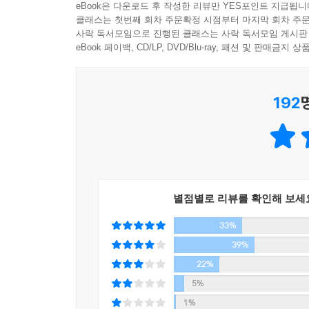
많은 독자들의 호응을 얻었다. 아마존 서평을 살펴
eBook은 다운로드 후 작성한 리뷰만 YES포인트 지급됩니
경제학적 사고방식으로 세상을 보는 법을 알려준다
평들과 함께 ‘『괴짜경제학』보다 뛰어난 책’
클래스는 첫번째 회차 주문확정 시점부터 마지막 회차 주문
―피터 뵈케, 오스트리아 경제학자
사락 독서모임으로 진행된 클래스는 사락 독서모임 게시판
『괴짜경제학』에서 상대적으로 소홀했던 정통 경제
eBook 페이백, CD/LP, DVD/Blu-ray, 패션 및 판매금
세계의 빈곤문제와 그 해결책에 관한 생생하고 통찰
독자들뿐만 아니라 『괴짜경제학』의 저자인 스티
―월스트리트 저널
‘경제학을 제대로 이해하기 위해 반드시 읽어야 할 
192
경제학을 멀리하고 있는 대학생들에게나, 재미있는 
―워싱턴포스트
별점별로 리뷰를 확인해 보세
33%
39%
22%
5%
1%