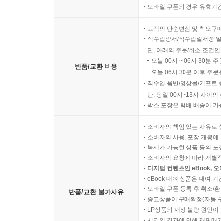
모바일 쿠폰의 경우 유효기간(
고객의 단순변심 및 착오구
직수입양서/직수입일서중 일
단, 아래의 주문/취소 조건인
오늘 00시 ~ 06시 30분 
반품/교환 비용
오늘 06시 30분 이후 주문
직수입 음반/영상물/기프트 
단, 당일 00시~13시 사이
박스 포장은 택배 배송이 가
소비자의 책임 있는 사유로 
소비자의 사용, 포장 개봉에 
복제가 가능한 상품 등의 포장을 
소비자의 요청에 따라 개별
디지털 컨텐츠인 eBook, 
eBook 대여 상품은 대여 기
모바일 쿠폰 등록 후 취소/환
반품/교환 불가사유
중고상품이 구매확정(자동 
LP상품의 재생 불량 원인이 기
시간의 경과에 의해 재판매가