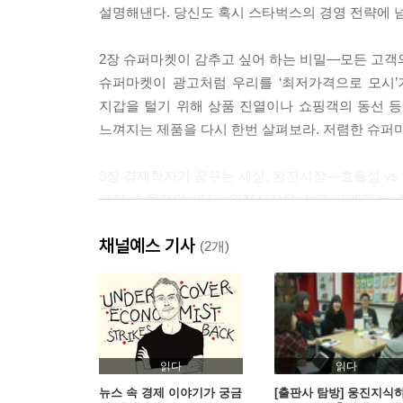
설명해낸다. 당신도 혹시 스타벅스의 경영 전략에 
2장 슈퍼마켓이 감추고 싶어 하는 비밀―모든 고객
슈퍼마켓이 광고처럼 우리를 ‘최저가격으로 모시’
지갑을 털기 위해 상품 진열이나 쇼핑객의 동선 등에
느껴지는 제품을 다시 한번 살펴보라. 저렴한 슈퍼마켓
3장 경제학자가 꿈꾸는 세상, 완전시장―효율성 vs
가장 효율적인 세상, 완전시장은 실재 세계에는 
제공하며, 경제학자들은 이를 통해 시장 실패의 원인
채널예스 기사
완전시장을 알아야 하는 이유다.
(2개)
4장 출퇴근의 경제학―혼잡세가 교통체증을 막을 
도로마다 넘쳐나는 자동차는 심각한 대기오염을 
‘외부효과’라 부른다. 무임승차(free-riding
비용 청구를 순순히 받아들일까?
읽다
읽다
뉴스 속 경제 이야기가 궁금
[출판사 탐방] 웅진지식