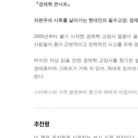
『경제학 콘서트』
자본주의 사회를 살아가는 현대인의 필수교양, 경
2005년부터 불기 시작한 경제학 교양서 열풍이
사람들이 좀더 근본적이고 전략적인 사고를 위해 경
하지만 막상 읽을 만한 경제학 교양서를 찾기란 
경제용어와 그래프가 가득 차 있어, 제대로 읽어보
된다.
스타벅스의 가격 결정부터 중고차 매매의 비밀까지,
2005년 노벨 경제학상은 게임이론 분석을 통
돌아갔다. 경제학상 수상 이론이 고작 갈등을 해
추천평
있을까?
이 책은 독자들을 사로잡는 보기 드문 역작이다.