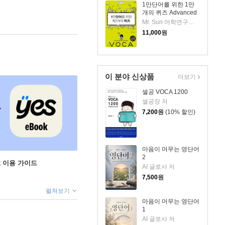
1만단어를 위한 1만
개의 퀴즈 Advanced
Mr. Sun 어학연구소 저
11,000
원
이 분야 신상품
더보기
셀공 VOCA 1200
셀공장 저
7,200
원
(10% 할인)
마음이 머무는 영단어
2
ok 이용 가이드
AI 글로사 저
7,500
원
펼쳐보기
마음이 머무는 영단어
1
AI 글로사 저