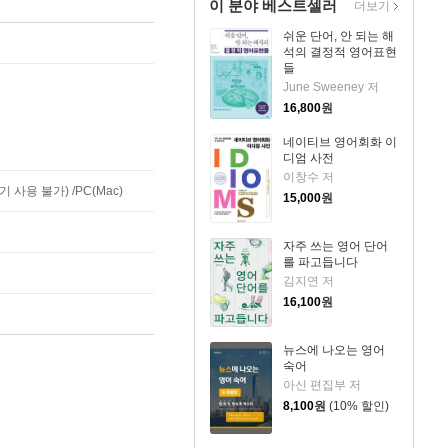
이 분야 베스트셀러
더보기
쉬운 단어, 안 되는 해
석의 결정적 영어표현
들
June Sweeney 저
16,800
원
네이티브 영어회화 이
디엄 사전
이창수 저
사용 불가) /PC(Mac)
15,000
원
자주 쓰는 영어 단어
를 파고듭니다
김지연 저
16,100
원
뉴스에 나오는 영어
숙어
아신 편집부 저
8,100
원
(10% 할인)