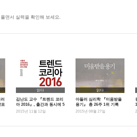
 풀면서 실력을 확인해 보세요.
읽다
읽다
셀러
김난도 교수 『트렌드 코리
아들러 심리학 『미움받을
발표
아 2016』, 출간과 동시에 5
용기』 총 26주 1위 기록
위
2015년 11월 12일
2015년 08월 27일