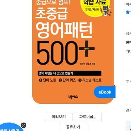
이
정
판
Y
추
결
미리보기
파트너샵
공유하기