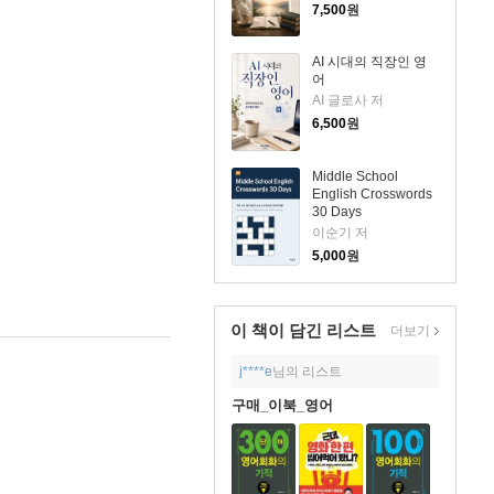
7,500
원
AI 시대의 직장인 영
어
AI 글로사 저
6,500
원
Middle School
English Crosswords
30 Days
이순기 저
5,000
원
이 책이 담긴
리스트
더보기
j****e
님의 리스트
구매_이북_영어