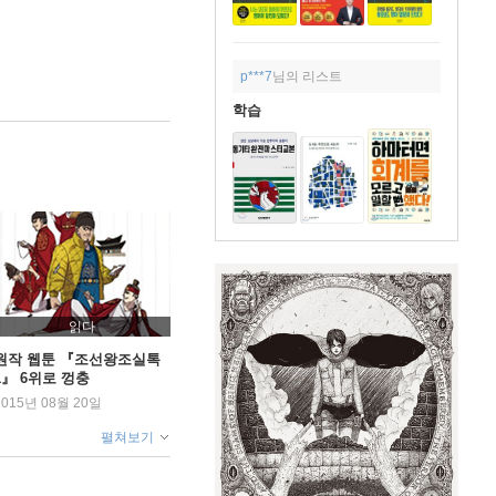
p***7
님의 리스트
학습
읽다
원작 웹툰 『조선왕조실톡
1』 6위로 껑충
2015년 08월 20일
펼쳐보기