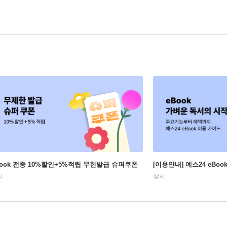
Book 전종 10%할인+5%적립 무한발급 슈퍼쿠폰
[이용안내] 예스24 eBo
시
상시