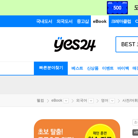
국내도서
외국도서
중고샵
eBook
크레마클럽
C
빠른분야찾기
베스트
신상품
이벤트
바이백
매
웰컴
eBook
외국어
영어
사전/어휘
소
eB