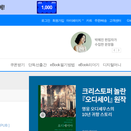
로그인
회원가입
마이페이지
카트
주문/배송
고객센터
Gl
쿠폰받기
단독선출간
eBook필기방법
eBook리더기
디지털머니
EPUB ]