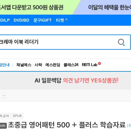
D/LP
DVD/BD
문구
/GIFT
티켓
독서유형검사
RBTI Lab
장안내
채널예스
사락
예스펀딩
클래스24
독서유형검사
AI 일문백답
의견 남기면 YES상품권!
득공제
EPUB
초중급 영어패턴 500 + 플러스 학습자료
[ 
ook