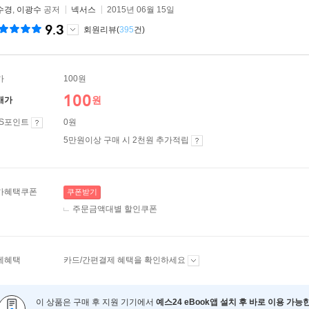
수경
,
이광수
공저
넥서스
2015년 06월 15일
9.3
회원리뷰(
395
건)
가
100원
100
원
매가
ES포인트
0원
5만원이상 구매 시 2천원 추가적립
가혜택쿠폰
쿠폰받기
주문금액대별 할인쿠폰
제혜택
카드/간편결제 혜택을 확인하세요
이 상품은 구매 후 지원 기기에서
예스24 eBook앱 설치 후 바로 이용 가능