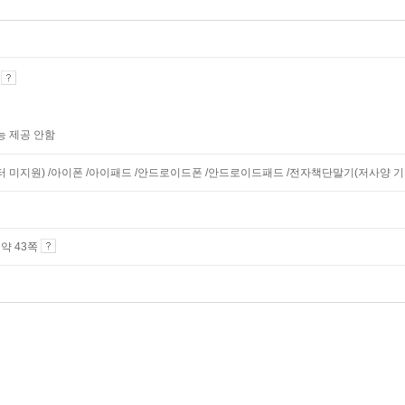
기
능 제공 안함
니터 미지원) /아이폰 /아이패드 /안드로이드폰 /안드로이드패드 /전자책단말기(저사양 기기 
4 약 43쪽