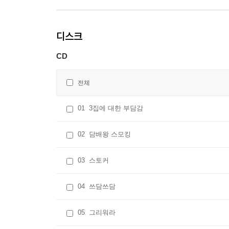
디스크
CD
전체
01
3집에 대한 부담감
02
담배왕 스모킹
03
스토커
04
쓰담쓰담
05
그리워라