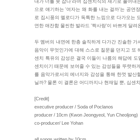
내가 너를 못 잡나'라며 십센치식의 재기로 풀어내는 
으로 얘기하는 '여자는 왜 화를 내는 걸까'는 공연
로 집시풍의 멜로디가 독특한 느낌으로 다가오는 도발적
연한 애잔함 물씬한 발라드 '짝사랑'이 바쁘게 달
두 멤버의 내면에 한층 솔직하게 다가간 진솔한 가사들
음악이 무엇인가에 대해 스스로 질문을 던지고 또 
센치 특유의 감성은 결국 이들이 나름의 해답에 도달했
센치이기 때문에 보여줄 수 있는 감성들을 뚜렷하게
를 음악가로서의 에너지와 감성을 통해 한껏 발산할 
닐까? 물론 이 결론은 어디까지나 현재일 뿐, 십센
[Credit]
executive producer / Soda of Poclanos
producer / 10cm (Kwon Jeongyeol, Yun Cheoljong)
co-producer/ Lee Yohan
all songs written by 10cm