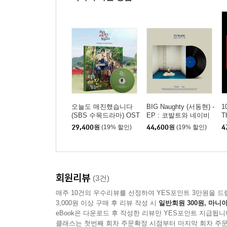
오늘도 매진했습니다
BIG Naughty (서동현) -
1
(SBS 수목드라마) OST
EP : 코발트와 네이비
T
그 사이 [LP]
그
29,400
원
(19% 할인)
44,600
원
(19% 할인)
4
회원리뷰
(3건)
매주 10건의 우수리뷰를 선정하여 YES포인트 3만원을 드
3,000원 이상 구매 후 리뷰 작성 시
일반회원 300원, 마니아
eBook은 다운로드 후 작성한 리뷰만 YES포인트 지급됩니
클래스는 첫번째 회차 주문확정 시점부터 마지막 회차 주문