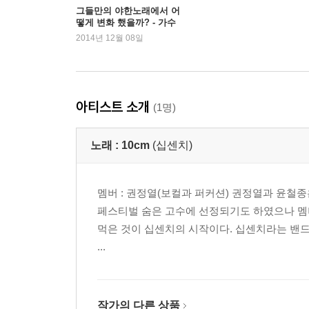
그들만의 야한노래에서 어
떻게 변화 했을까? - 가수
십센치
2014년 12월 08일
아티스트 소개
(1명)
노래 :
10cm
(십센치)
멤버 : 권정열(보컬과 퍼커션) 권정열과 윤철종
페스티벌 숨은 고수에 선정되기도 하였으나 멤
먹은 것이 십센치의 시작이다. 십센치라는 밴드 
...
작가의 다른 상품