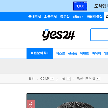
국내도서
외국도서
중고샵
eBook
크레마클럽
C
빠른분야찾기
베스트
신상품
이벤트
바이백
매
웰컴
CD/LP
가요
록/인디록/메탈