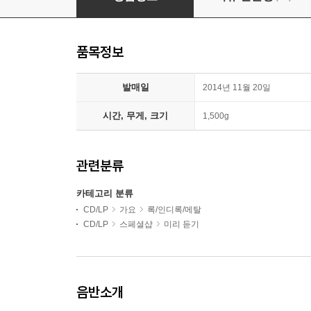
품목정보
발매일
2014년 11월 20일
시간, 무게, 크기
1,500g
관련분류
카테고리 분류
CD/LP
가요
록/인디록/메탈
CD/LP
스페셜샵
미리 듣기
음반소개