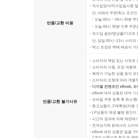
직수입양서/직수입일서중 일
단, 아래의 주문/취소 조건인
오늘 00시 ~ 06시 30분 
반품/교환 비용
오늘 06시 30분 이후 주문
직수입 음반/영상물/기프트 
단, 당일 00시~13시 사이
박스 포장은 택배 배송이 가
소비자의 책임 있는 사유로 
소비자의 사용, 포장 개봉에 
복제가 가능한 상품 등의 포장을 
소비자의 요청에 따라 개별
디지털 컨텐츠인 eBook, 
eBook 대여 상품은 대여 기
모바일 쿠폰 등록 후 취소/환
반품/교환 불가사유
중고상품이 구매확정(자동 
LP상품의 재생 불량 원인이 기
시간의 경과에 의해 재판매가
전자상거래 등에서의 소비자
eBook 세트 상품은 일괄 
1개의 상품으로 취급 및 판매