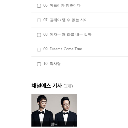
06
아프리카 청춘이다
07
뗄래야 뗄 수 없는 사이
08
여자는 왜 화를 내는 걸까
09
Dreams Come True
10
짝사랑
채널예스 기사
(1개)
읽다