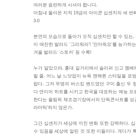
여러분 음란하게 사셔야 합니다.
마침내 돌아온 지적 19금의 아이콘 십센치의 세 번
3.0
본연의 모습으로 돌아가 오직 십센치만 할 수 있는,
이 애잔한 발라드 '그리워라'! '안아줘요'를 능가
겨울 발라드 '스토커' 등 수록!
누가 알았으랴. 홍대 길거리에서 슬리퍼 신고 젬베
릴 줄. 어느 날 느닷없이 뉴욕 맨해튼 스타일을 표방
랍다. 그저 무명의 버스킹 밴드였던 구미 출신 두 청
다 연이어 히트를 시키고 한국을 대표하는 예능 
한다는 올림픽 체조경기장에서의 단독콘서트를 성공
라마틱'하지 않은가.
그간 십센치가 세상에 끼친 변화 또한 강력하다. 십
수 있음을 세상에 알린 것 또한 이들이다. 게다가 