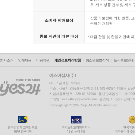
우, 세트 상품 전부 및 세트
상품의 불량에 의한 반품, 교
소비자 피해보상
준하여 처리됨
환불 지연에 따른 배상
대금 환불 및 환불 지연에 
회사소개
인재채용
이용약관
개인정보처리방침
청소년보호정책
도서홍보안내
대표 : 김석환, 최세라
주소 : 서울시 영등포구 은행로 11, 5층~6층(여의도동,일신
사업자등록번호 : 229-81-37000 통신판매업신고 : 제 200
이메일 : yes24help@yes24.com 호스팅 서비스사업자 :
Copyright ⓒ YES24 Corp. All Rights Reserved.