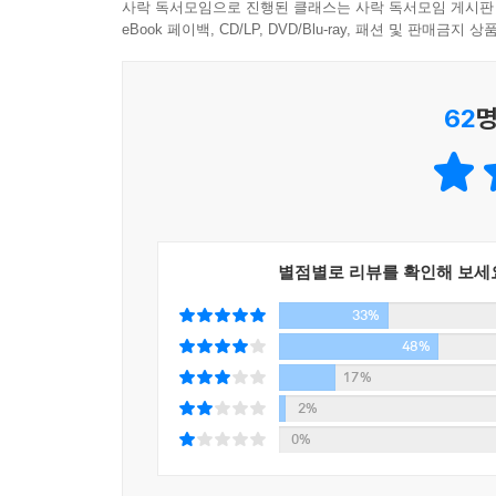
식생활을 외면한 채 무턱대고 운동으로 살을 빼려 
사락 독서모임으로 진행된 클래스는 사락 독서모임 게시판
현미는 수용성 식이섬유가 많은 해조류와 함께 먹
“그렇게 운동을 열심히 했는데 도대체 살은 왜 안 빠
eBook 페이백, CD/LP, DVD/Blu-ray, 패션 및 판매금
장누수증후군의 예방에는 식이섬유와 오메가-3가 
“열심히 운동을 해서 살을 뺐는데, 운동을 멈추자마자
이런 회의에 빠지면 다이어트는 십중팔구 실패한다
62
명
6. 비싼 음식을 맛있게 적게 먹어라!
통해 체지방을 소비하는 방법을 선호하는 사람들은 
저렴한 가공식품에는 식품 첨가물만 듬뿍!
그것이 바로 함정이다. 살이 찌는 원인은 매우 
식품을 구입할 때 3배 비싼 것을 사라!
방법으로 접근해야 원하는 결과를 얻을 수 있다. 
식재료의 원형을 유지한 음식은 살찌지 않는다
결과를 얻을 수 없다.
이 책은 지은이가 오랫동안 현장에서 수많은 사
7. 다이어트에 좋은 알코올 즐기기
효과를 노리기보다는 생활화하는 게 중요하다는 
별점별로 리뷰를 확인해 보세
살찌지 않으려면 어떤 안주를 먹어야 하나?
다이어트에 성공할 수 있다고 말한다. 기적의 다이
33%
8. 패스팅은 해독 다이어트이다
■ 추천글
48%
패스팅이 우리 몸의 독소를 해독한다
17%
패스팅은 체지방을 연소시키는 능력을 키운다
건강하게 살을 빼는 올바른 다이어트법
2%
0%
30분 러닝으로 소비하는 에너지는 겨우 200Kcal
4장 요요현상, 이제 그만!
많이 했으니까 좀 먹어도 괜찮아’라는 보상심리