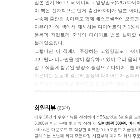
3장 완결판! 고영양밀도 다이어트
일본 인기 No 1 트레이너의 고영양밀도(N/C) 다이
이 책은 전자책으로 먼저 출간하자마자 일본 아마존
1. 살찌지 않는 고영양밀도 식품의 비밀
나중에 출판된 종이책도 함께 베스트셀러에 오르면서
미네랄과 비타민이 체지방을 연소시킨다
지은이가 이 책에서 제시하는 다이어트의 제1원칙
영양밀도를 기준으로 음식을 고르는 식습관
운동과 저칼로리 중심의 다이어트 법을 실패할
불러일으켰다.
2. 영양밀도가 높은 음식이 다이어트에 좋은 이유
그렇다면 이 책에서 주장하는 고영양밀도 다이어
마그네슘은 현미와 해조류, 콩류에 많다
미네랄과 비타민을 많이 함유하고 있어 우리 몸의
말고 식품에 함유된 영양소 중심으로 다이어트를 하
3. 고영양밀도 식품으로 먹으면서 살을 뺀다
지은이는 운동과 칼로리 중심의 다이어트가 실패하기
샐러드를 먹을 때는 녹황색 채소가 필수
공복감과 성취감을 과식으로 보상하려 한다는 것이
콩류, 해조류, 버섯류 등이 고영양밀도 식품
그래서 실패하지 않으면 요요현상에 시달린다는 것
저칼로리 다이어트의 신화도 맹신하지 말라고 당부
회원리뷰
4. 다이어트에 좋은 지방과 나쁜 지방
살을 빼지 못하고 오히려 건강만 해치기 쉽다는 것이
(63건)
현대인에게 위험한 것은 오메가-6의 과다 섭취
매주 10건의 우수리뷰를 선정하여 YES포인트 3만원을 드
다이어트 호르몬 ‘렙틴’의 분비를 돕는 오메가-3
3,000원 이상 구매 후 리뷰 작성 시
일반회원 300원, 마니아
“다이어트를 위한 운동을 없다! 다이어트는 식사가 1
eBook은 다운로드 후 작성한 리뷰만 YES포인트 지급됩니
지은이는 운동전문가임에도 불구하고 다이어트가 목
클래스는 첫번째 회차 주문확정 시점부터 마지막 회차 주문
5. 다이어트 성공은 장내 환경이 결정한다!