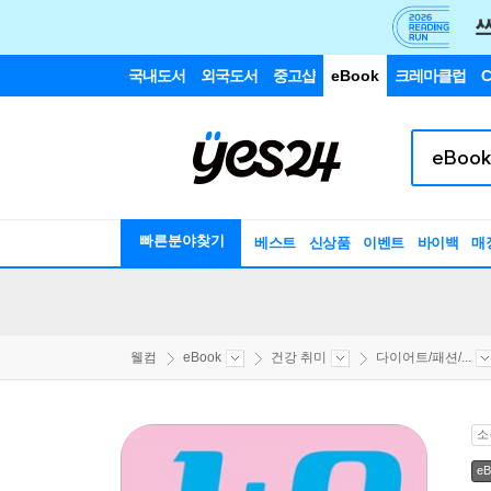
국내도서
외국도서
중고샵
eBook
크레마클럽
C
빠른분야찾기
베스트
신상품
이벤트
바이백
매
웰컴
eBook
건강 취미
다이어트/패션/...
소
eB