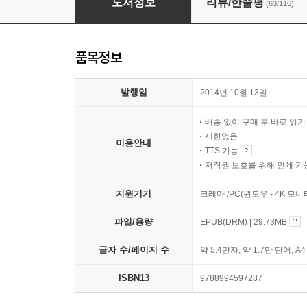
도서정보
리뷰/한줄평
(63/116)
품목정보
발행일
2014년 10월 13일
배송 없이 구매 후 바로 읽
제한없음
이용안내
TTS 가능
저작권 보호를 위해 인쇄 기
지원기기
크레마 /PC(윈도우 - 4K 모
파일/용량
EPUB(DRM) | 29.73MB
글자 수/페이지 수
약 5.4만자, 약 1.7만 단어, A
ISBN13
9788994597287