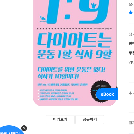
모
정
판
쿠
Y
추
미리보기
공유하기
결