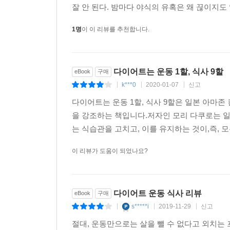
일상생활에서 폭식을 방지하는 두 가지 습관
잘 안 된다. 밤마다 야식의 유혹은 왜 끊이지도 
1명
이 이 리뷰를 추천합니다.
6. 몸이 하는 말에 귀 기울이며 먹는다
에필로그 살찌지 않는 생활 습관으로 원하는 몸을 
다이어트는 운동 1할, 식사 9할
eBook
구매
k***0
2020-01-07
신고
특별부록 고영양밀도 식품으로 내 몸을 리셋한다!
|
|
|
다이어트는 운동 1할, 식사 9할은 일본 아마
저칼로리 고영양밀도 식단의 추천 레시피
을 강조하는 책입니다.저자인 모리 다쿠로는 일
는 식습관을 고치고, 이를 유지하는 것이,즉, 
■ 지은이 : 모리 다쿠로
이 리뷰가 도움이 되었나요?
헬스 트레이너, 필라테스 강사, 물리치료사, 미용교
발끝에서 얼굴까지 우리 몸을 아름답게 가꾸는 전문
되면서 일본 열도에 고영양밀도 다이어트 열풍을 
논쟁의 이슈가 되면서 일약 다이어트업계의 스타로
다이어트 운동 식사 리뷰
eBook
구매
운동은 없다. 식사가 10할이다!”라고 단언한다.
s*****i
2019-11-29
신고
|
|
|
일본 시가현 출신으로 중학교부터 대학교까지 800M
절대, 운동만으로는 살을 뺄 수 없다고 외치