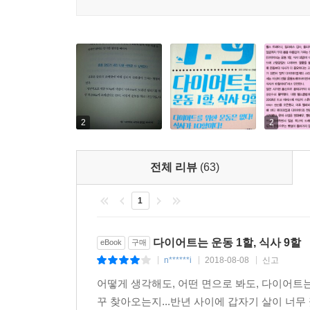
어려워진다고 이 책은 설명한다.
1. 운동보다는 비만의 원인을 제거한다
또한 “근육을 늘리면 기초대사량이 높아져서 살을
섭취 칼로리를 줄이고 소비 칼로리를 늘리자!
지나지 않아 거의 영향이 없다고 지적한다. 이 책
운동 중심의 다이어트나 극단적인 식사 제한은 금물
운동으로 살을 빼려 하지 말고 정크 푸드를 끊는
참으면서 살을 빼려는 것이 아니라 건강한 식생활에
2. 살이 빠지지 않는다면 운동을 중단하라
“이것만 하면 바로 뺄 수 있다”는 속임수 책이 아
근력 운동이 빼야 할 부위를 굵어지게 한다?
생각한다.
2
2
-아사히신문 서평 중에서
3. 운동을 열심히 할수록 요요현상이 온다
전체 리뷰
(63)
비만의 원인이 식습관인데 운동에 매달린다?
1
4. 최고의 다이어트 운동은 워킹과 물구나무서기
공짜로 할 수 있는 워킹
다이어트는 운동 1할, 식사 9할
eBook
구매
물구나무서기는 노화 방지와 장수에 효과적이다
n******i
2018-08-08
신고
|
|
|
5. 스트레스가 쌓이면 폭식하는 이유
어떻게 생각해도, 어떤 면으로 봐도, 다이어트는
정크 푸드는 사지도, 보관하지도 말자!
꾸 찾아오는지...반년 사이에 갑자기 살이 너무