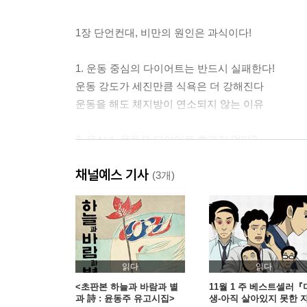
1장 단언컨대, 비만의 원인은 과식이다!
1. 운동 중심의 다이어트는 반드시 실패한다!
운동 강도가 세진만큼 식욕은 더 강해진다
운동을 해도 체지방이 연소되지 않는 이유
2. 유산소 운동은 다이어트 효과가 없다?
다이어트를 위한 운동은 장기간 지속하기 힘들다
채널예스 기사
(3개)
3. 근육이 늘어도 기초대사량은 높아지지 않는다
우리 몸의 기초대사량 비율은 근육 20%, 내장 80%
4. 운동하면 할수록 스트레스가 증가한다
쓸모없는 체지방을 없애는 게 다이어트의 목적
읽다
읽다
<초판본 하늘과 바람과 별
11월 1 주 베스트셀러『
과 詩 : 윤동주 유고시집>
생-아직 살아있지 못한 
5. 다이어트의 성공 비결은 식사 조절!