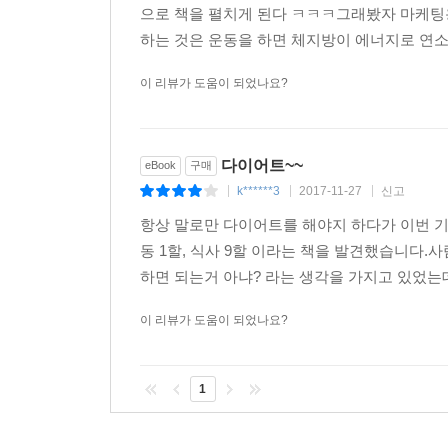
도쿄 에비스에 자신의 스튜디오 ‘RINATO’(가압
으로 책을 펼치게 된다 ㅋㅋㅋ그래봤자 마케팅
메이크업과 다이어트의 전문가로 활동하면서 유명
하는 것은 운동을 하면 체지방이 에너지로 연소되
관리하면서 일본 최고의 트레이너로 주목받고 있다
저서로는 《근력 운동으로는 뱃살이 들어가지 않는다
이 리뷰가 도움이 되었나요?
■ 옮긴이 : 안혜은
상명대학교를 졸업했으며 우연한 기회에 일본을 여
다이어트~~
eBook
구매
거쳐 지금은 전문 번역가로 활동하고 있다.
k******3
2017-11-27
신고
|
|
|
번역은 음악에서의 편곡이라는 생각으로 원문의 자
항상 말로만 다이어트를 해야지 하다가 이번 
준비하라> <젊은 부자의 심플한 성공법칙> 등 다수
동 1할, 식사 9할 이라는 책을 발견했습니다
하면 되는거 아냐? 라는 생각을 가지고 있었는
이 리뷰가 도움이 되었나요?
1