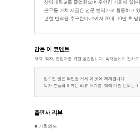
상명대학교를 졸업했으며 우연한 기회에 일본을
시중의 초콜릿은 설탕 덩어리다
근무를 거쳐 지금은 전문 번역가로 활동하고 
편한 번역을 추구한다. <여자 20대, 10년 후
5. 인공 감미료는 살찔 가능성을 6배로 높인다
제로 칼로리 음료와 식품의 함정
6. 농축환원과즙에 속지 마라!
만든 이 코멘트
농축환원 주스는 탄산음료와 마찬가지다
저자, 역자, 편집자를 위한 공간입니다. 독자들에게 전하고
7. 글루텐이 함유된 빵은 다이어트와 상극
비만의 원인은 탄수화물이 아니라 밀가루?
접수된 글은 확인을 거쳐 이 곳에 게재됩니다.
독자 분들의 리뷰는 리뷰 쓰기를, 책에 대한 문의는 1:
8. 운동으로 살을 뺄 생각은 버려라!
먹기 위해 운동하고, 운동하기 위해 먹는 악순환
극단적인 소식과 운동은 우리 몸을 망친다
출판사 리뷰
3개월 만에 만든 몸을 3개월 이상 유지해야
■ 기획의도