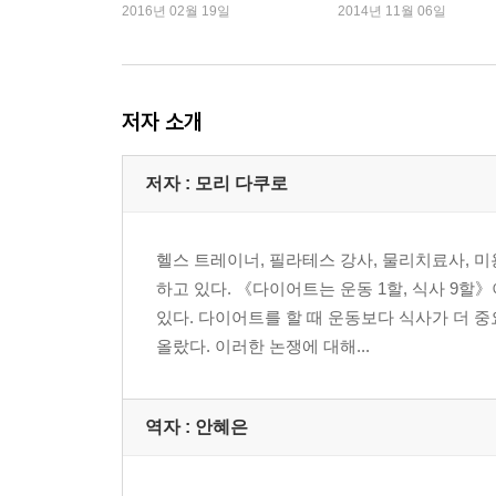
인기 지속
3주 연속 정상
2016년 02월 19일
2014년 11월 06일
운동선수도 운동으로는 살을 못 뺀다
2장 살찐 당신, 이게 문제다!
저자 소개
1. 탄수화물을 줄이면 살이 빠질까?
저자 : 모리 다쿠로
GI지수가 낮은 식품 위주로 섭취
극단적인 저탄수화물 다이어트는 위험하다
헬스 트레이너, 필라테스 강사, 물리치료사, 
2. GI지수의 역설! 당근도 살찐다?
하고 있다. 《다이어트는 운동 1할, 식사 9
절대 피해야 할 것은 정제된 당과 과당
있다. 다이어트를 할 때 운동보다 식사가 더
올랐다. 이러한 논쟁에 대해...
3. 정크 푸드가 비만과 노화의 주범이다
현대인은 트랜스 지방산이라는 플라스틱을 먹고 있
가능하면 영양소를 자연의 형태로 섭취하라!
역자 : 안혜은
4. ‘무첨가’ ‘저염’의 가공식품에 속지 마라!