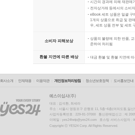
시간의 경과에 의해 재판매가
전자상거래 등에서의 소비자
eBook 세트 상품은 일괄 
1개의 상품으로 취급 및 판매
우, 세트 상품 전부 및 세트
상품의 불량에 의한 반품, 교
소비자 피해보상
준하여 처리됨
환불 지연에 따른 배상
대금 환불 및 환불 지연에 
회사소개
인재채용
이용약관
개인정보처리방침
청소년보호정책
도서홍보안내
대표 : 김석환, 최세라
주소 : 서울시 영등포구 은행로 11, 5층~6층(여의도동,일신
사업자등록번호 : 229-81-37000 통신판매업신고 : 제 200
이메일 : yes24help@yes24.com 호스팅 서비스사업자 :
Copyright ⓒ YES24 Corp. All Rights Reserved.