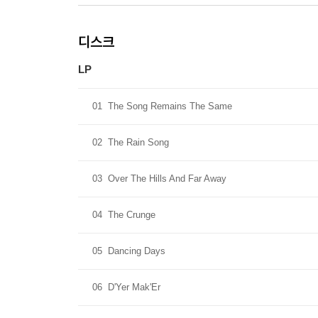
디스크
LP
01
The Song Remains The Same
02
The Rain Song
03
Over The Hills And Far Away
04
The Crunge
05
Dancing Days
06
D'Yer Mak'Er