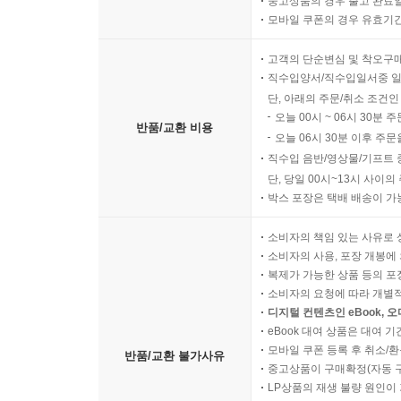
중고상품의 경우 출고 완료일
모바일 쿠폰의 경우 유효기간(
고객의 단순변심 및 착오구
직수입양서/직수입일서중 일
단, 아래의 주문/취소 조건인
오늘 00시 ~ 06시 30분 
반품/교환 비용
오늘 06시 30분 이후 주문
직수입 음반/영상물/기프트 
단, 당일 00시~13시 사이
박스 포장은 택배 배송이 가
소비자의 책임 있는 사유로 
소비자의 사용, 포장 개봉에 
복제가 가능한 상품 등의 포장을 
소비자의 요청에 따라 개별
디지털 컨텐츠인 eBook, 
eBook 대여 상품은 대여 기
모바일 쿠폰 등록 후 취소/환
반품/교환 불가사유
중고상품이 구매확정(자동 
LP상품의 재생 불량 원인이 기