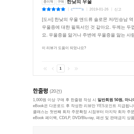
한낮의 우울
종이책
구매
c******a
2019-01-26
신고
|
|
|
[도서] 한낮의 우울 앤드류 솔로몬 저/민승남 역
우울증에 대한 필독서인 것 같아요. 두께는 두
요. 우울증을 앓거나 주변에 우울증을 앓는 사람
이 리뷰가 도움이 되었나요?
1
한줄평
(20건)
1,000원 이상 구매 후 한줄평 작성 시
일반회원 50원, 마니
eBook은 다운로드 후 작성한 리뷰만 YES포인트 지급됩니
클래스는 첫번째 회차 주문확정 시점부터 마지막 회차 주문
eBook 페이백, CD/LP, DVD/Blu-ray, 패션 및 판매금