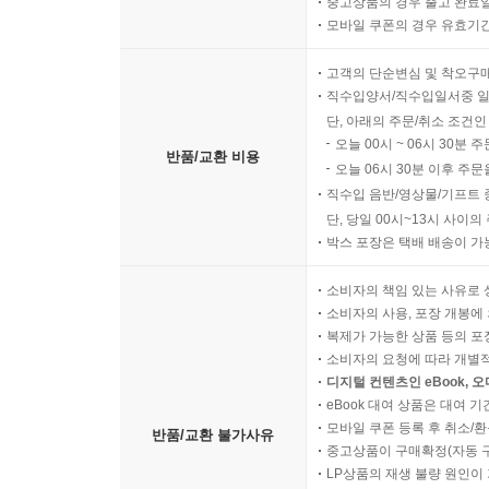
중고상품의 경우 출고 완료일
모바일 쿠폰의 경우 유효기간(
고객의 단순변심 및 착오구
직수입양서/직수입일서중 일
단, 아래의 주문/취소 조건인
오늘 00시 ~ 06시 30분 
반품/교환 비용
오늘 06시 30분 이후 주문
직수입 음반/영상물/기프트 
단, 당일 00시~13시 사이
박스 포장은 택배 배송이 가
소비자의 책임 있는 사유로 
소비자의 사용, 포장 개봉에 
복제가 가능한 상품 등의 포장을 
소비자의 요청에 따라 개별
디지털 컨텐츠인 eBook, 
eBook 대여 상품은 대여 기
모바일 쿠폰 등록 후 취소/환
반품/교환 불가사유
중고상품이 구매확정(자동 
LP상품의 재생 불량 원인이 기