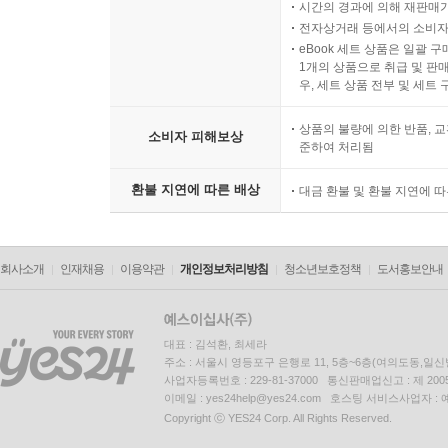
시간의 경과에 의해 재판매가
전자상거래 등에서의 소비자
eBook 세트 상품은 일괄 
1개의 상품으로 취급 및 판매
우, 세트 상품 전부 및 세트
상품의 불량에 의한 반품, 교
소비자 피해보상
준하여 처리됨
환불 지연에 따른 배상
대금 환불 및 환불 지연에 
회사소개
인재채용
이용약관
개인정보처리방침
청소년보호정책
도서홍보안내
대표 : 김석환, 최세라
주소 : 서울시 영등포구 은행로 11, 5층~6층(여의도동,일신
사업자등록번호 : 229-81-37000 통신판매업신고 : 제 200
이메일 : yes24help@yes24.com 호스팅 서비스사업자 :
Copyright ⓒ YES24 Corp. All Rights Reserved.