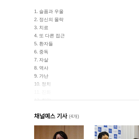
1. 슬픔과 우울
2. 정신의 몰락
3. 치료
4. 또 다른 접근
5. 환자들
6. 중독
7. 자살
8. 역사
9. 가난
10. 정치
11. 진화
12. 희망
채널예스 기사
(4개)