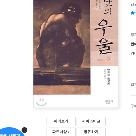
앤
정
판
Y
결
구
미리보기
사이즈비교
파트너샵
공유하기