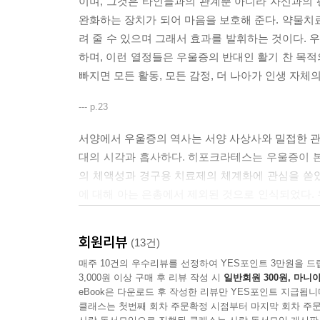
이며, 그것은 타인들과의 관계뿐 아니라 자신과의
완화하는 장치가 되어 마음을 보호해 준다. 약물치
려 줄 수 있으며 그래서 효과를 발휘하는 것이다.
하며, 이런 열정들은 우울증의 반대인 활기 찬 목
빠지면 모든 활동, 모든 감정, 더 나아가 인생 자
--- p.23
서양에서 우울증의 역사는 서양 사상사와 밀접한 관련
대의 시각과 흡사하다. 히포크라테스는 우울증이 
의 체액성과 경구용 치료제의 체계화에 관심을 쏟
에 대해 아는 은총에서 제외된 것으로 인식되었다.
취급되기까지 했다. 하지만 르네상스기에 이르자 
들의 낙담은 통찰력으로, 이들이 나약함은 예술적 
회원리뷰
(13건)
직과 기능을 밝혀내고 통제력을 잃은 정신의 고삐를
매주 10건의 우수리뷰를 선정하여 YES포인트 3만원을 드
기 초의 지그문트 프로이트와 카를 아브라함(정신
3,000원 이상 구매 후 리뷰 작성 시
일반회원 300원, 마니아
하는 많은 어휘를 제공했다.)그리고 정신질환을 정
eBook은 다운로드 후 작성한 리뷰만 YES포인트 지급됩니
시작되었다.
클래스는 첫번째 회차 주문확정 시점부터 마지막 회차 주문