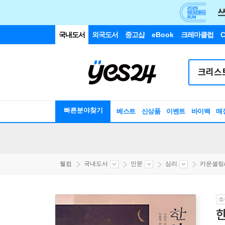
국내도서
외국도서
중고샵
eBook
크레마클럽
C
빠른분야찾기
베스트
신상품
이벤트
바이백
매
웰컴
국내도서
인문
심리
카운셀링/
소