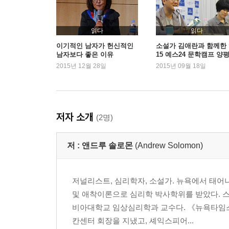
읽다
읽다
이기적인 남자가 헌신적인
소설가 김애란과 함께한 ‘
남자보다 좋은 이유
15 예스24 문학캠프 양평
스케치
2015년 12월 28일
2015년 09월 18일
저자 소개
(2명)
저 :
앤드루 솔로몬
(Andrew Solomon)
저널리스트, 심리학자, 소설가. 뉴욕에서 태
및 애착이론으로 심리학 박사학위를 받았다. 스
비아대학교 임상심리학과 교수다. 《뉴욕타임스 
칸센터 회장을 지냈고, 셰익스피어...