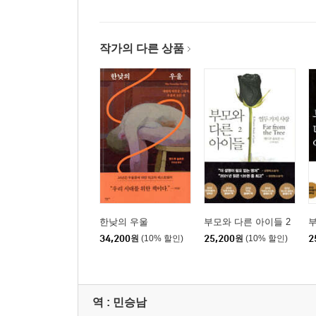
작가의 다른 상품
한낮의 우울
부모와 다른 아이들 2
부
34,200
원
(10% 할인)
25,200
원
(10% 할인)
2
역 :
민승남