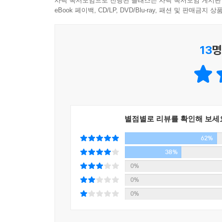
사락 독서모임으로 진행된 클래스는 사락 독서모임 게시판
eBook 페이백, CD/LP, DVD/Blu-ray, 패션 및 판매금
--- p.422-423
13
명
별점별로 리뷰를 확인해 보세
62%
38%
0%
0%
0%