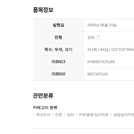
품목정보
발행일
2004년 06월 15일
판형
양장
쪽수, 무게, 크기
313쪽 | 442g | 153*224*30
ISBN13
9788937425189
ISBN10
8937425181
관련분류
카테고리 분류
국내도서
인문
심리
카운셀링/심리치료
상담심리/카