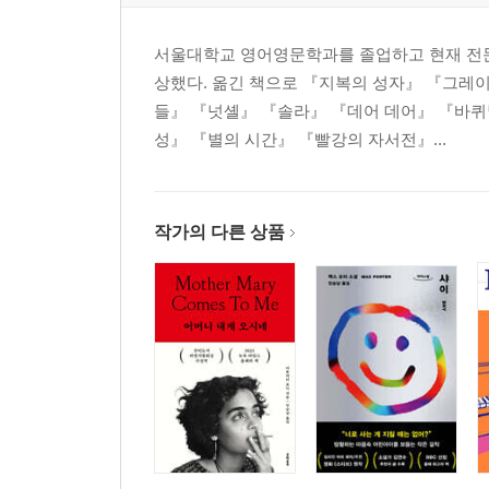
서울대학교 영어영문학과를 졸업하고 현재 전문 
상했다. 옮긴 책으로 『지복의 성자』 『그레
들』 『넛셸』 『솔라』 『데어 데어』 『바퀴
성』 『별의 시간』 『빨강의 자서전』...
작가의 다른 상품