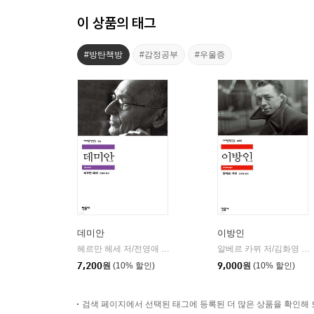
이 상품의 태그
#방탄책방
#감정공부
#우울증
데미안
이방인
헤르만 헤세 저/전영애 역
민음사
알베르 카뮈 저/김화영 역
|
|
7,200
원
(10% 할인)
9,000
원
(10% 할인)
검색 페이지에서 선택된 태그에 등록된 더 많은 상품을 확인해 