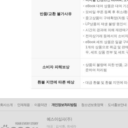
디지털 컨텐츠인 eBook, 
eBook 대여 상품은 대여 기
모바일 쿠폰 등록 후 취소/환
반품/교환 불가사유
중고상품이 구매확정(자동 
LP상품의 재생 불량 원인이 기
시간의 경과에 의해 재판매가
전자상거래 등에서의 소비자
eBook 세트 상품은 일괄 
1개의 상품으로 취급 및 판매
우, 세트 상품 전부 및 세트
상품의 불량에 의한 반품, 교
소비자 피해보상
준하여 처리됨
환불 지연에 따른 배상
대금 환불 및 환불 지연에 
회사소개
인재채용
이용약관
개인정보처리방침
청소년보호정책
도서홍보안내
대표 : 김석환, 최세라