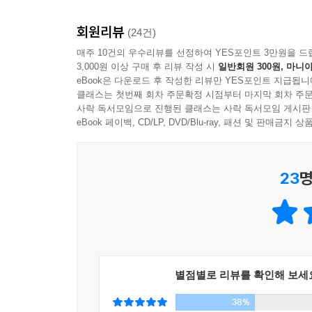
일대일 맞춤 경제 수업을 듣고 있는 듯, 경제학
--- 본문 중에서
설명한다.
회원리뷰
이 책은 거시경제학이라는 자칫 딱딱할 수 있는 주
(24건)
명확하게 전달한다. 경제정책과 이슈들을 상세하면서
매주 10건의 우수리뷰를 선정하여 YES포인트 3만원을 드
흥미로운 사례와 생생한 설명
3,000원 이상 구매 후 리뷰 작성 시
일반회원 300원, 마니아
지루하지도 따분하지도 않은 최고의 경제 강의
eBook은 다운로드 후 작성한 리뷰만 YES포인트 지급됩니
세계 경제를 이해하기 원하고 오늘날의 경기 침체
《당신이 경제학자라면》은 전작들에서와 마찬가지로 
클래스는 첫번째 회차 주문확정 시점부터 마지막 회차 주문
재미있게, 또 풍부한 지식을 바탕으로 설명한 이 책
사락 독서모임으로 진행된 클래스는 사락 독서모임 게시판
초콜릿 동전을 땅에 묻은 뒤, 사람들을 시켜 다
_
eBook 페이백, CD/LP, DVD/Blu-ray, 패션 및 판매금
[라이브러리 저널]
어떤 영향이 있을까, 더 나아가 왜 포로수용소에서도
보이지도 않는 돌 화폐 ‘라이’가 왜 좋은 화폐였는
책을 다 읽고 나면 많은 내용을 배우게 된다. 이 때
국민행복지수가 말해주지 않는 것은 무엇인지 등 
23
명
리스천 사이언스 모니터]
이 책을 통해 미시경제학과 행동경제학 등 최근에
어느 때보다 크게 열릴 것이다.
이 책은 현대의 경제 사상에 대해 깊은 통찰력을 
이해하는 데 도움을 준다. 이 책을 통해 독자의 눈은 
돈을 더 찍어내야 할까? 세금을 더 걷어야 할까?
탁아 불황 VS 포로수용소 불황
팀 하포드는 명석한 사고를 바탕으로 이해하기 쉬
팀 하포드는 거시경제의 다양하고 복잡한 쟁점들을 
별점별로 리뷰를 확인해 보세
다루어낸다. _
[선데이 타임스]
고전학파에 대한 비유는 매우 탁월하다. 경제학자 
38%
벌어진 탁아 불황은 이유 없이 경제가 시름시름