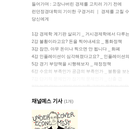
들어가며 : 고장나버린 경제를 고치러 가기 전에
런던정경대학의 기이한 구경거리 ｜ 경제를 고칠 수 
당신에게
1강 경제학 계기판 살피기 _ 거시경제학에서 다루는
2강 불황이라고요? 돈을 찍어내세요 _ 통화정책
3강 잠깐, 아무 돈이나 찍으면 안 됩니다 _ 화폐
4강 인플레이션이 심각해졌다고요? _ 인플레이션의
5강 경기 부양책을 시행해보자 _ 재정정책
6강 수요의 부족인가 공급의 부족인가 _ 불황을 보
7강 단기적 문제인가 장기적 문제인가 _ 산출 갭
8강 능력 있는 사람이 일자리를 구하지 못하는 이유 
9강 보소노믹스, 경영자가 중요하다 _ 경영의 문제
채널예스 기사
10강 경제위기는 어떻게 알아챌 수 있나 _ 거시경
(1개)
11강 GNP가 올라야 지지율도 오르는데 _ GNP 숭
12강 해피노믹스, 결국 행복해지는 게 목표가 아닌
13강 영원히 성장할 수 있을까 _ 지속가능성의 문제