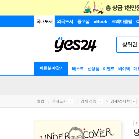
국내도서
외국도서
중고샵
eBook
크레마클럽
C
빠른분야찾기
베스트
신상품
이벤트
바이백
매
웰컴
국내도서
경제 경영
경제/경제학
소