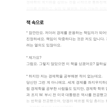
경제학의 계기판을 살피는 것을 시작으로 통화정책,
강의를 진행하고, 실업 및 불평등, 지속 가능한 성장
문제, 해피노믹스 등 흥미로운 사례도 소개한다.
책 속으로
거시경제학의 프레임을 통해 경제의 기본기를 쌓고 
* 잠깐만요. 저더러 경제를 운용하는 책임자가 되
다가오고, 짧은 뉴스에 담지 못한 이면의 의미와
진정하세요. 책임이 막중하다는 것은 저도 압니다.
읽어보기를 강력 추천한다!
려는 열의도 있잖아요.
* 제가요?
그럼요. 그렇지 않았으면 이 책을 샀겠어요? 잘하실
* 하지만 저는 경제학을 공부해본 적이 없는데요.
당신만 그런 게 아니에요. 세계 경제를 좌지우지
럼 경제학을 공부한 사람들도 있지만, 경제학 학위 
과 조지 W. 부시 전 미국 대통령은 역사를 전공했
는 법학을 전공했으며, 앙겔라 메르켈 독일 총리는 화