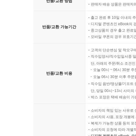
반품/교환 방법
판매자 배송 상품은 판매자와
출고 완료 후 10일 이내의 
디지털 콘텐츠인 eBook의 
반품/교환 가능기간
중고상품의 경우 출고 완료일
모바일 쿠폰의 경우 유효기간(
고객의 단순변심 및 착오구
직수입양서/직수입일서중 일
단, 아래의 주문/취소 조건인
오늘 00시 ~ 06시 30분 
반품/교환 비용
오늘 06시 30분 이후 주문
직수입 음반/영상물/기프트 
단, 당일 00시~13시 사이
박스 포장은 택배 배송이 가
소비자의 책임 있는 사유로 
소비자의 사용, 포장 개봉에 
복제가 가능한 상품 등의 포장을 
소비자의 요청에 따라 개별