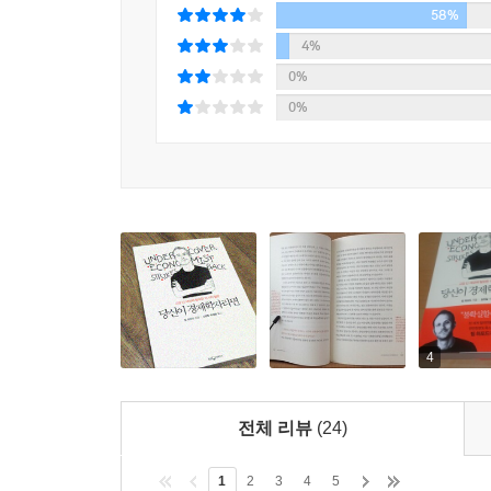
그의 설명은 명쾌하고, 알기 쉬우며 이론적으로도 
58%
부족했기 때문에 생겨난 불황이었다. 증서를 발행하
것이다 _
[선데이 비즈니스 포스트]
4%
너무 많아져 실패했다). 이는 케인스 학파가 불황을 
0%
이와 반대로 2차 세계대전 중 독일의 포로수용소에
팀 하포드의 책을 읽다보면 파티에서 재미있고 영리한
0%
불황이었다. 이는 고전학파가 불황을 보는 관점, 
타임스]
발생하는 불황을 보여준다. 외생적 충격은 수요가 
경제를 고치겠다고 이런저런 정책(통화정책이나 경기
이 두 가지 관점은 경제학자들이 벌이는 여러 논
불황이 탁아협동조합 불황이냐 포로수용소 불황이냐
포드주의가 실업을 발명했다?
능력 있는 사람이 일자리를 얻지 못하는 이유
실업은 국가를 운용하는 사람이라면 누구나 골치
4
세계적으로도 매우 중요하다. 한 조사에 따르면 기
보였다. 이는 불황기에 몇 번 취업 기회를 놓치게 
보여준다. 또한 경제 활황기에 구직을 한 사람과
전체 리뷰
(24)
해결하기 위해 가장 먼저 해야 할 일은 지금 발생하
구조적 실업과 관련하여 팀 하포드는 포드 자동차 
1
2
3
4
5