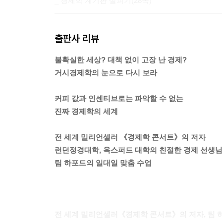
_ 경제학 계기판 살피기(28쪽)
전쟁이나 자연재해로 인해 발생하는 불황은 논외로
출판사 리뷰
그 경제의 기초 재원에는 아무런 변화가 없습니다. (
사람들은 돈을 벌어 마음껏 쓰고 싶어합니다. 하지
불확실한 세상? 대책 없이 고장 난 경제?
_ 불황이라고요? 돈을 찍어내세요(49쪽)
거시경제학의 눈으로 다시 보라
:: 2강에서는 돈을 찍어내는 것이 때로는 좋은 생
커피 값과 인센티브로는 파악할 수 없는
말했습니다. 자, 그렇다면 이제 제가 뭘 물어볼지
진짜 경제학의 세계
4강에서 그 답을 찾아볼 것입니다. 하지만 당신이 
_ 잠깐, 아무 돈이나 찍으면 안 됩니다(103쪽)
전 세계 밀리언셀러 《경제학 콘서트》의 저자
런던정경대학, 옥스퍼드 대학의 친절한 경제 선생
? 그렇다면 경제가 유동성 함정에 빠졌을 때 제가 뭘
팀 하포드의 일대일 맞춤 수업
어쨌든 유동성 함정에 빠지지 않도록 하는 것이 좋
목표치를 채택하면 나중에 도움이 될 것입니다. 물론
관심을 돌려 케인스와 가장 깊이 관련되어 있는 정
_ 인플레이션이 심각해졌다고요?(132쪽)
전 세계 밀리언셀러《경제학 콘서트》의 저자, 팀 