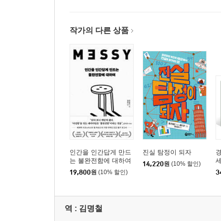
작가의 다른 상품
인간을 인간답게 만드
진실 탐정이 되자
경
는 불완전함에 대하여
14,220
원
(10% 할인)
19,800
원
(10% 할인)
3
역 :
김명철