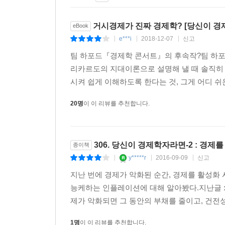
포드는 노동시장의 임금보다 2배 높은 5달러를 
구하지 못하는 사람들을 양산했다. 기존에 경기 변
거시경제가 진짜 경제학? [당신이 경
eBook
실업의 두 가지 종류를 구별하려 할 때, 영국의 경
e***i
2018-12-07
신고
|
|
|
다양한 베버리지 곡선을 볼 수 있으며, 실업을 낮
팀 하포드『경제학 콘서트』의 후속작?팀 하포
각 경제권은 다양한 구조적 실업이 존재하며 그 이유
리카르도의 지대이론으로 설명해 낼 때 솔직히
시켜 쉽게 이해하도록 한다는 것, 그게 어디 쉬운
호황일 때는 거친 모습의 우파처럼, 불황일 때는 동
현대 경제학의 다양한 쟁점과 논쟁거리들
20명
이 이 리뷰를 추천합니다.
팀 하포드는 이 책에서 거시경제의 기본 개념을 설
국가 정책에 있어 호황은 정부 지출을 삭감하고 
이는 우파가 가장 잘하는 정책이다. 불황에는 정부
306. 당신이 경제학자라면-2 : 경제
종이책
안타깝게도 많은 국가들이 호황일 때에는 좌파 정
y*****r
2016-09-09
신고
|
|
|
않을까 생각하고, 그러다가 위기가 닥치면 우파 
지난 번에 경제가 악화된 순간, 경제를 활성화
부채질한다고 꼬집는다.
능케하는 인플레이션에 대해 알아봤다.지난글 : 
또한 오바마 정부의 ‘세금 환급과 세금 감면 정책’
제가 악화되면 그 동안의 부채를 줄이고, 건전성
인플레이션이 왜 경제에 필요한 윤활류이며(114쪽)
밝힌다.
1명
이 이 리뷰를 추천합니다.