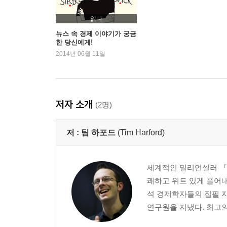
14강 불평등은 어떻게 해결해야 하는가 _ 빈곤의 
15강 미래의 거시경제학
읽다
뉴스 속 경제 이야기가 궁금
한 당신에게!
참고자료
2014년 06월 11일
감사의 말
주
찾아보기
저자 소개
(2명)
저 :
팀 하포드
(Tim Harford)
세계적인 밀리언셀러 『
쾌하고 위트 있게 풀어
석 경제학자들의 집필 
연구원을 지냈다. 최고의 