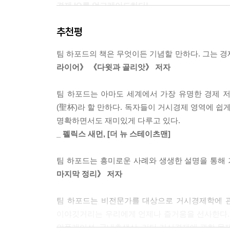
경제 IQ를 업그레이드하다!
만약 당신이 현재 우리가 케인스 학파의 불황을 겪
세상의 수많은 학문 중 유일하게 먹고 사는 문제
하하고 필요하면 돈도 찍어냅니다. 그걸로 충분하지
추천평
서점에는 일상생활에서 적용할 수 있는 실질적인 
가 공급에 있다면, 그것은 고전학파의 불황을 의미
값이 왜 밥값보다 비싼지, 고객의 지갑을 열게 하기
응하는 게 좋기 때문에, 지출을 줄이고 증세를 하십
팀 하포드의 책은 무엇이든 기념할 만하다. 그는 경
경제학을 전공하지 않는 학생들 대부분이 경제학을
생각해보십시오. 각 처방에 따라 이해관계는 크게
라이어》 《다윗과 골리앗》 저자
그러나 비싼 커피 값의 비밀? 인센티브로 작동하
니다.
기본이라 할 수 있을까? [파이낸셜 타임스]의 
_ 수요의 부족인가 공급의 부족인가(181쪽)
팀 하포드는 아마도 세계에서 가장 유명한 경제 저
있다면, 당신은 경제학의 반만 아는 것이라고 말한
(聖杯)라 할 만하다. 독자들이 거시경제 영역에 쉽
이해하기 위해서는 거시경제라는 보다 큰 관점이 필
:: 그것이 정책에 다른 영향을 미칠까요?
명확하면서도 재미있게 다루고 있다.
아주 좋은 질문입니다.
_ 펠릭스 새먼, [더 뉴 스테이츠맨]
저더러 경제를 책임져보라고요?
만약에 이스털린의 역설에 대한 당사자의 설명, 즉
저는 경제학을 제대로 공부해본 적도 없는데요?
통한 재분배 정책을 지지하는 분명한 논거가 됩니다
팀 하포드는 흥미로운 사례와 생생한 설명을 통해
《경제학 콘서트(The Undercover Econom
의 다른 사람들을 더 행복하게 해줄 수 있습니다.
마지막 정리》 저자
《당신이 경제학자라면(The Undercover Econ
문제가 될 것입니다. 삶의 만족도 연구가 갖는 또
되어보라고 말한다. 큰 틀에서 경제를 바라보고,
열심히 노력해야 한다는 사실입니다. 당신도 이미 
팀 하포드는 비전문가를 대상으로 거시경제학에 관
경제를 운용하는 자리에 선 독자들에게 중요한 것
_ 해피노믹스, 결국 행복해지는 게 목표가 아닌가(30
이야깃거리는 우리에게 언제나 즐거움을 선사한다. 
대화로 구성되어 있는 이 책은 소크라테스의 산
인플레이션, 국내총생산, 기타 거시경제에 관한 문