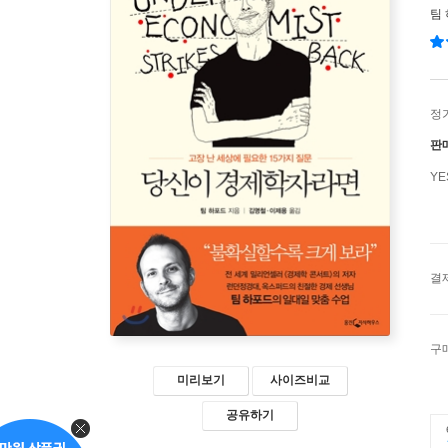
팀
정
판
Y
결
구
미리보기
사이즈비교
공유하기