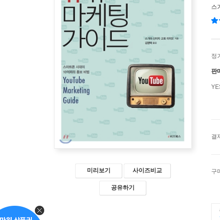
스
정
판
Y
결
미리보기
사이즈비교
구
공유하기