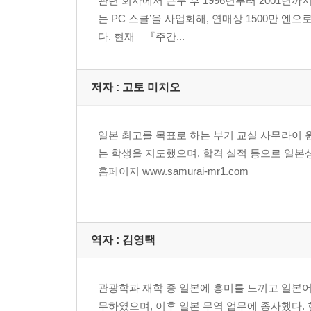
관련 회사에서 근무 후 1996년부터 2001년
도산 직전, 3억 엔을 벌게 된 기계 판매 회사
는 PC 스쿨’을 사업화해, 연매상 1500만 엔
유튜브 동영상 업로드 1개월 만에 NHK TV 출연 
다. 현재 『주간...
Part 2
유튜브마케팅 실전편
저자 : 고토 미치오
04|인생 대역전, 업계 NO.1!
유튜브는 당신의 인생을 180도 바꿀 수 있는 최강의
당신도 이제는 준 연예인
일본 최고를 목표로 하는 부기 교실 사무라이 원
당신의 가치를 올릴 수 있는 유튜브
는 학생을 지도했으며, 합격 실적 등으로 일본
홈페이지 www.samurai-mr1.com
05|업계 NO.1이 되는 유튜브 마케팅 전략
암흑의 20대 인생 스토리
창업기의 비즈니스 스토리
SNS 활용기의 비즈니스 스토리
역자 : 김영택
실적 두 배로 완전 부활
매력 발굴 시트를 최대한 활용하자
관광학과 재학 중 일본에 흥미를 느끼고 일본어
타이틀의 중요성
무하였으며, 이후 일본 무역 업무에 종사했다. 