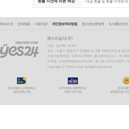
환불 지연에 따른 배상
대금 환불 및 환불 지연에 
회사소개
인재채용
이용약관
개인정보처리방침
청소년보호정책
도서홍보안내
대표 : 김석환, 최세라
주소 : 서울시 영등포구 은행로 11, 5층~6층(여의도동,일신
사업자등록번호 : 229-81-37000 통신판매업신고 : 제 200
이메일 : yes24help@yes24.com 호스팅 서비스사업자 :
Copyright ⓒ YES24 Corp. All Rights Reserved.