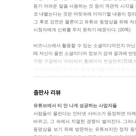
듣기 어려운 말을 사용하는 것 등이 객관적 시각을 통
코 내뱉는다는 것은 머릿속에 이야기할 내용이 정리
그 후로 강연은 물론이고 유튜브 동영상을 위해 자
시청자에게 신뢰를 주지 못하기 때문이다. (20쪽)
비즈니스에서 활용할 수 있는 소셜미디어인지 아닌지
때 자신이 올린 소셜미디어 정보가 검색 결과에 반
가령 구글에서 ‘이바라키 홈페이지 컨설턴트(茨城ホ
보가 차지하고 있다. 이 검색 결과를 보면 어떻게
이는 소셜미디어에 정보를 올린 후 약간의 시간을 
상위로 확실히 반영되어 있다면, 해당 소셜미디어는
출판사 리뷰
디어에 열정적으로 정보를 올려도 구글에서 검색했
죽이기와 같은 의미밖에 될 수 없다. (34쪽)
유튜브에서 티 안 나게 성공하는 사업자들
사람들이 몰린다는 인터넷 서비스가 등장하면 마케팅 
약자가 승리하는 유튜브 마케팅의 기본은 대량 업로드다
바뀌고, 그 속에서 치열한 경쟁이 벌어진다. 그러나
브에 업로드하여 인터넷 노출 증대를 노리는 것이므
동영상을 보기 위해 방문하는 유튜브지만 정작 동
(…)