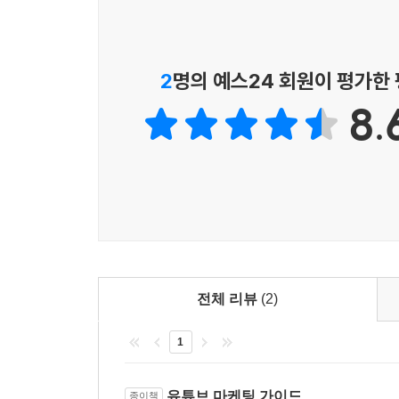
대형 학원을 누르고 상위 노출을 장악한 1인 학원 
「유튜브 마케팅 실전편」에서는 유튜브 동영상 3천
2
명의 예스24 회원이 평가한
유튜브 입문 초기 마음가짐부터 어려움에 처했을 
8.
부딪힐 문제에 대한 자신의 경험담을 진솔하게 들려
것이다.
전체 리뷰
(2)
1
유튜브 마케팅 가이드
종이책