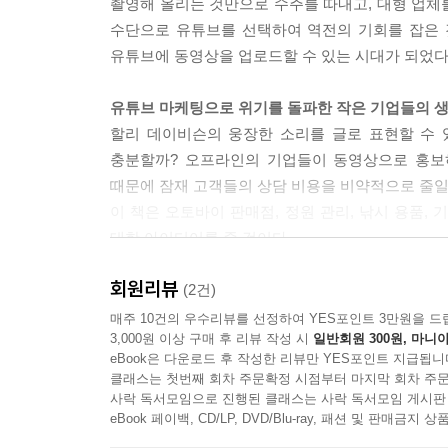
촬영해 올리는 것만으로 수주를 따내고, 대형 업체
기본 중의 기본은 당신의 업무에 밀착된 동영상 촬
수단으로 유튜브를 선택하여 역전의 기회를 잡은 
착 등 일상적으로 공장에서 생기는 일을 충실하게 촬
유튜브에 동영상을 업로드할 수 있는 시대가 되었다
(77쪽)
유튜브 마케팅으로 위기를 돌파한 작은 기업들의 
인터뷰 영상을 효과적으로 활용하는 것은 영상 연출
할리 데이비슨의 웅장한 소리를 글로 표현할 수 
의 목소리’를 촬영하기 위해서 필자가 가장 염두에 
충분할까? 오프라인의 기업들이 동영상으로 홍보
그것은 고객의 목소리를 인터뷰할 때 최초 10분은 
때문에 잠재 고객들의 상담 비용을 비약적으로 줄일 
제에 들어갔을 때 처음으로 묻는 중요한 질문으로 
이 책은 오토바이 판매점, 정원 관리, 낚시 용품,
까?”를 하는 것이 좋다. “마케팅 사원의 대응이 
대한 아이디어를 줄 것이다.
게 질문을 하고 윤곽을 명확하게 해나간다.
이렇게 촬영한 동영상은 ‘고객은 왜 우리 회사의 
회원리뷰
유튜브에 최적화된 10억짜리 마케팅 전략
(2건)
뿐만이 아니라 홈페이지나 블로그, 페이스북 등에서 
양질의 콘텐츠가 인터넷 마케팅에서 중요하다는 것
매주 10건의 우수리뷰를 선정하여 YES포인트 3만원을 드
3,000원 이상 구매 후 리뷰 작성 시
일반회원 300원, 마니아
저자는 인터넷 마케팅의 성과는 정보제공량이 콘텐
--- 본문 중에서
eBook은 다운로드 후 작성한 리뷰만 YES포인트 지급됩니
세부 키워드를 장악하는 방법을 유튜브 마케팅 전략
클래스는 첫번째 회차 주문확정 시점부터 마지막 회차 주문
「유튜브 마케팅 전략편」에서는 공동 저자 스가
사락 독서모임으로 진행된 클래스는 사락 독서모임 게시판
사례를 소개한다. 또한 이 사례들을 통해 소재
eBook 페이백, CD/LP, DVD/Blu-ray, 패션 및 판매금
전수한다.