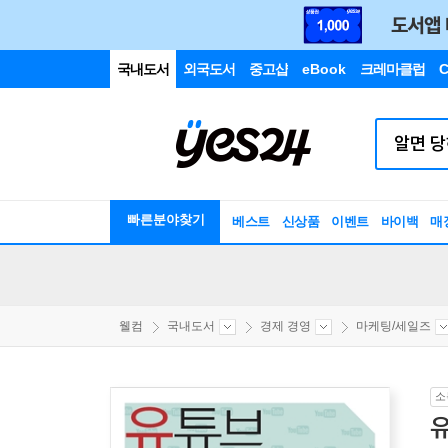
국내도서
외국도서
중고샵
eBook
크레마클럽
C
빠른분야찾기
베스트
신상품
이벤트
바이백
매
웰컴
국내도서
경제 경영
마케팅/세일즈
소