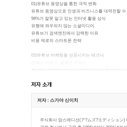
01|유튜브 동영상을 통한 극적 변화
유튜브 동영상으로 인생과 비즈니스를 대역전할 수 
98%가 잘못 알고 있는 인터넷 활용 상식
유행에 좌우되지 않는 소셜미디어
유튜브가 검색엔진에서 강력한 이유
비용 제로의 스마트폰 전략
02|유튜브 마케팅을 성공시키는 테크닉
첫째도 키워드, 둘째도 키워드
현금이 굴러 들어오는 최고의 인터넷 노출 방법
절대로 소재가 고갈되지 않는 영상 기획의 기본
저자 소개
경쟁에서 10배의 차이를 만드는 행동력과 계획성
03|사례로 배우는 유튜브 전략
저자 : 스가야 신이치
남녀노소 모두에게 사랑받는 커뮤니티를 중시한 
계약 성공률이 비약적으로 높아진 정원 관리 회사
주식회사 암스에디션(ア?ムズ?エディション) 
라이벌을 뛰어넘은 도장 회사