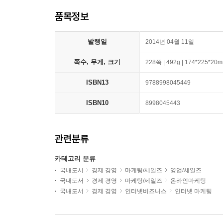
품목정보
발행일
2014년 04월 11일
쪽수, 무게, 크기
228쪽 | 492g | 174*225*20
ISBN13
9788998045449
ISBN10
8998045443
관련분류
카테고리 분류
국내도서
경제 경영
마케팅/세일즈
영업/세일즈
국내도서
경제 경영
마케팅/세일즈
온라인마케팅
국내도서
경제 경영
인터넷비즈니스
인터넷 마케팅