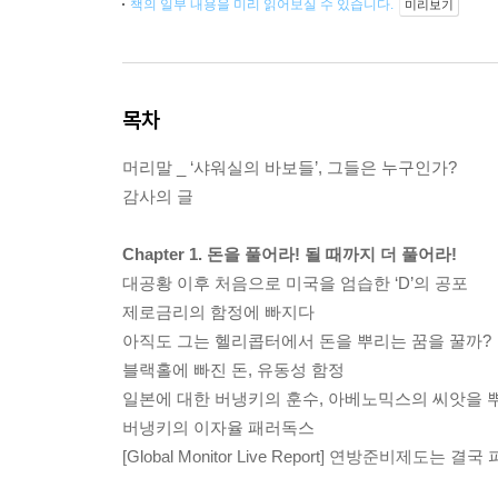
책의 일부 내용을 미리 읽어보실 수 있습니다.
미리보기
목차
머리말 _ ‘샤워실의 바보들’, 그들은 누구인가?
감사의 글
Chapter 1. 돈을 풀어라! 될 때까지 더 풀어라!
대공황 이후 처음으로 미국을 엄습한 ‘D’의 공포
제로금리의 함정에 빠지다
아직도 그는 헬리콥터에서 돈을 뿌리는 꿈을 꿀까?
블랙홀에 빠진 돈, 유동성 함정
일본에 대한 버냉키의 훈수, 아베노믹스의 씨앗을 
버냉키의 이자율 패러독스
[Global Monitor Live Report] 연방준비제도는 