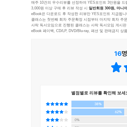
반복이다. 그들의 예상과 달리 경제는 통제 불능의 
매주 10건의 우수리뷰를 선정하여 YES포인트 3만원을 드
가 상승하기 쉽다. 대부분의 경우 정부와 중앙은행은
3,000원 이상 구매 후 리뷰 작성 시
일반회원 300원, 마니아
국내 유일의 ‘중앙은행 관찰자’(central ban
때에나 해당하는 일이다. 둘 중 하나는 희생해야 하는
eBook은 다운로드 후 작성한 리뷰만 YES포인트 지급됩니
주요국의 재정과 통화 정책, 그리고 경제를 한 
어진 스태그플레이션이 대표적인 사례이다. 그린스펀
클래스는 첫번째 회차 주문확정 시점부터 마지막 회차 주문
의미한다. 따라서 세계 경제의 과거와 현재를 진
사락 독서모임으로 진행된 클래스는 사락 독서모임 게시판
그러나 옐런 이사의 생각은 달랐다. 그녀는 “심지
부산물을 정치하게 분석하는 작업이 반드시 필요하다
eBook 페이백, CD/LP, DVD/Blu-ray, 패션 및 판매금
인도적인(wise and humane) 정책이 된다”
야 한다는 것이다. _ 인플레이션은 인도주의 정책이다!
중앙은행이 휘두르는 화폐 발권력의 숨은 수혜자는
16
명
무제한적인 화폐 발권력을 가진 중앙은행은 ‘현대판
워싱턴이 막장 드라마를 반복하는 사이 이미 미국의 
되기도 하며 가치가 등락한다. 벤 버냉키의 후임으
을 1%포인트 가까이 갉아 먹었던 연방정부의 재정 
발언을 하자 세계 증시는 일제히 상승세를 탔다.
후 빚이 워낙 많이 불어나 있었기에 재정 긴축은 어
수혜자는 누구일까.
었다. 하지만 적자를 약간 줄이는 것만으로도 경제에
민주주의 국가에서 행정부는 의회가 승인한 범위 안
재정정책이 경기를 끌어올리기는커녕 발목을 잡는 역
행정부의 채무 부담 행위는 시장에 의해서도 통
월 제3차 양적완화를 도입한 연준은 그해 12월 재
별점별로 리뷰를 확인해 보세
외면함으로써 돈을 빌려주지 않는다. 그리스와 포
별히 정하지 않았다. 단지 “고용시장 전망이 상당히
38%
정부에 돈을 빌려주지 않으려 했기 때문이다.
고도 했다. 사상 초유의 무제한, 무기한 양적완화가
중앙은행이 발행하는 지폐는 국채처럼 채무로 분류
62%
도 약속했다. 연준의 통화정책은 오로지 ‘실업 타개
이자 부담 없이 부채를 일으킬 수 있다. 또한, 
0%
연준의 이 같은 ‘과잉’은 미국 정치인들에게도 사실
연방준비제도의 부채총액은 3조 9732억 달러에 