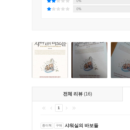
0%
야당인 공화당 입장에서는 정부 기능이 비대해지고 
연방공개시장위원회의 투표 위원들에 의해 내려졌다
0%
적극적인 개입을 강조하는 철학과 맞아떨어지는 것이었
연준은 채권시장에서 미국 국채를 사들이는 방식을
함으로써 미국 행정부는 의회의 민주적 통제, 이
전 세계 중앙은행들이 유례없이 많은 돈을 동시에
중앙은행의 독립성이란 정부의 자유로운 채무 부담 행위
다. 그러면 그 많은 돈은 도대체 어디로 갔을까? 미
천문학적인 규모로 미국 국채를 사들인 연준은 경
2013년 3분기 중 JP모건의 순이자마진(NIM : Net 
잠식 위험에 놓여있었다. 하지만 “연준이 파산할지
돈으로 대출해서 이익을 낸다. 순이자마진이란 은행이
이익금 납입채무로 매칭시키는 회계조정을 통해 파산
다. 이 마진이 낮아진다는 것은 대출해서 남겨 먹을 
(42쪽).
나 그 뒤로 쉼 없이 낮아지고 있다. 은행 입장에서
(중략) 2013년 3분기 말 기준 JP모건에 예치된 예금
퇴출당할 운명에 처한 양적완화정책
대출금은 50억 달러 늘어난 데 그쳤다. 3분기 말 JP
금융위기 이후 세계 경제를 지탱한 정책은 ‘양적완화
사정이 이렇다 보니 대출금을 초과하는 예금이 5520억
모자라면 더 풀어라. 그게 중앙은행이 할 일이다”라
식이나 채권 등 금융상품에 투자했다. 금융자산시장
전체 리뷰
(16)
상반기 말까지 양적완화를 종료하겠다고 선언했다. 
상황에서도 미국의 주가지수가 사상 최고치 경신 행진
전 세계 중앙은행들이 유례없이 많은 돈을 동시
1
제로금리정책을 펼친 결과 미국 은행들이 대출을 
--- 본문 중에서
사들이면서 민간 경제 주체들이 보유한 채권은 줄
샤워실의 바보들
종이책
구매
돈은 모두 더 높은 수익을 내는 주식, 채권 등 