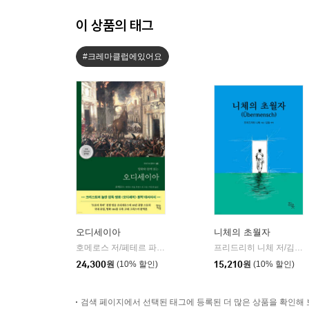
이 상품의 태그
#크레마클럽에있어요
오디세이아
니체의 초월자
호메로스 저/페테르 파울 루벤스 그림/박문재 역
현대지성
프리드리히 니체 저/김철 편역
|
24,300
원
(10% 할인)
15,210
원
(10% 할인)
검색 페이지에서 선택된 태그에 등록된 더 많은 상품을 확인해 