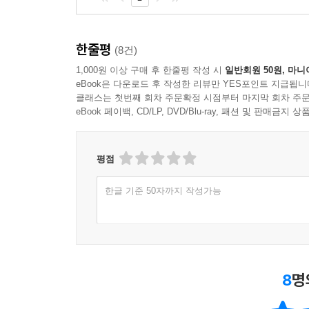
옐런은 ‘통화정책으로 실업을 퇴치할 수 있다’는 신
선택할 수 있는 것이라고 주장해 왔다. 물가와 실
문제를 해소한 뒤에는 얼마든지 다시 물가안정을 
한줄평
(8건)
(206쪽).
1,000원 이상 구매 후 한줄평 작성 시
일반회원 50원, 마니
한편에서는 정부의 재정 지출 확대를 저성장과 고실
eBook은 다운로드 후 작성한 리뷰만 YES포인트 지급됩니
클래스는 첫번째 회차 주문확정 시점부터 마지막 회차 주문
출연해 “외계인들이 지구를 공격하려 한다고 국민
eBook 페이백, CD/LP, DVD/Blu-ray, 패션 및 판매금
제시했다. 이 방법은 존 메이너드 케인스가 주장한 
병들을 폐광산에 깊숙이 파묻는다. 그리고 그 위는 
병을 다시 캐내도록 한다. 그러면 실업 문제가 해결
평점
크루그먼은 케인스의 ‘폐광에 화폐 묻기’ 논리를
(238쪽).
한글 기준 50자까지 작성가능
기준금리를 제로 밑으로는 더 내릴 수 없는 ‘제로금
세금(보관료)을 매겨 아예 현찰을 없애자는 논의가
현찰에 보관료를 무느니 차라리 뭐라도 사는 게 유리
수 있기 때문이다. 그러면 총수요와 통화량이 급팽창
8
명
중앙은행의 새로운 화폐 실험들은 도탄에 빠진 세
옐런을 도와 미국 중앙은행을 이끌어 갈 연준 부의장