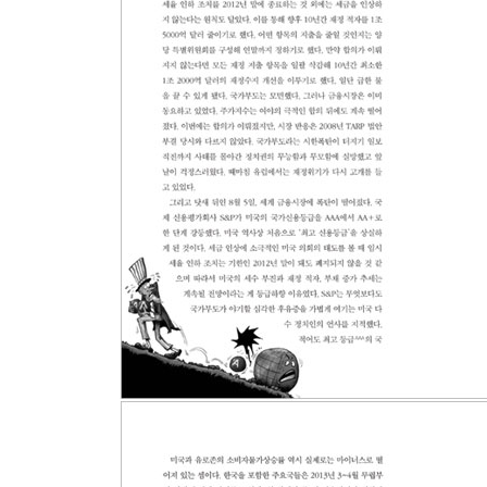
유로에 얽힌 환율의 경제학
유로존 프로젝트의 구조적 문제
“GREXIT” vs. “무엇이든 하겠다”
처방전으로 강요된 실업, 빛과 그림자
[Global Monitor Live Report] 유로존의 환율내전
Chapter 7. 아베노믹스, ‘불가능한 삼위일체’에 
‘잃어버린 20년’과 아베노믹스의 돌풍
불가능한 삼위일체
아베겟돈의 공포
아베노믹스 신화의 이면
극단적 모험의 배경
[Global Monitor Live Report] 국가로서의
Chapter 8. 재닛 옐런, 왕좌에 오르다
인플레이션은 인도주의 정책이다!
Tapering, 돈 줄기가 가늘어지다
“물가를 희생시켜서서라도”…… 전도(顚倒)된 폴 