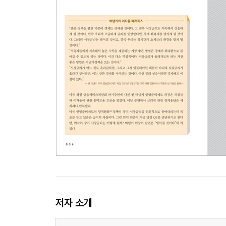
3조 달러의 인플레이션 종잣돈
새로운 위기를 잉태한 화폐 실험들
경기 부양정책의 효과를 배가시키려면 야성적 충동
Epilogue _ 중앙은행의 무지(無知)가 불러올 의도
Appendix 지상중계 _ 무제한 양적완화를 예고한 
(원문, 번역문, 해설, 용어풀이 수록)
저자 소개