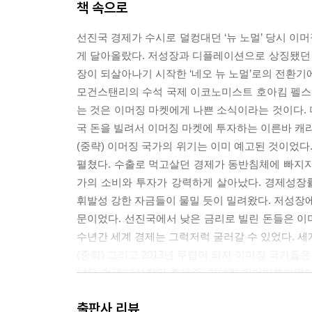
책 속으로
선진국 경제가 수시로 덜컹대던 ‘뉴 노멀’ 당시 이
게 달아올랐다. 저성장과 디플레이션으로 상징됐던
장이 되살아나기 시작한 ‘네오 뉴 노멀’로의 전환기
모건스탠리의 수석 국제 이코노미스트 호아킴 펠스는
는 것은 이머징 마켓에게 나쁜 소식이라는 것이다.
국 돈을 빌려서 이머징 마켓에 투자하는 이른바 캐리
(중략) 이머징 국가의 위기는 이미 예고된 것이었
펼쳤다. 수출로 먹고살던 경제가 동반침체에 빠지지
가의 소비와 투자가 강력하게 살아났다. 경제성장
휘발성 강한 자금들이 물밀 듯이 밀려왔다. 저성장에
문이었다. 선진국에서 낮은 금리로 빌린 돈들은 이
수년간 세계 경제는 그럭저럭 굴러갈 수 있었다. 세
(중략) 그리고 2013년 무렵이 되자 이머징 국가들
남은 것은 고성장의 후유증, 거대한 빚더미뿐이었다.
를 정도가 돼 버렸다. 그리고 때마침 미국 경제가 
출판사 리뷰
모니를 차지할 것이라는 생각은 착각에 불과했다. 이