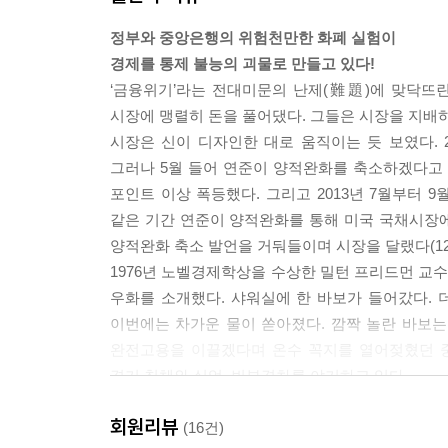
심이 될 수도 있다는 이머징 국가의 착각(256~262쪽
정부와 중앙은행의 위험천만한 화폐 실험이
경제를 통제 불능의 괴물로 만들고 있다!
2011년, 폴 그루그먼 프린스턴대학 교수는 CNN에
‘금융위기’라는 전대미문의 난제(難題)에 맞닥뜨
하자. 그러면 이에 대응하기 위한 방대한 준비가 필
시장에 맹렬히 돈을 풀어댔다. 그들은 시장을 지배하
이렇게 해서 재정 지출을 대폭 늘리면 불황을 18개
시장은 신이 디자인한 대로 움직이는 듯 보였다. 
는 없다.”
그러나 5월 들어 연준이 양적완화를 축소하겠다고 발
1990년대 말의 Y2K 소동이나, 2000년대 초의
포인트 이상 폭등했다. 그리고 2013년 7월부터 
을 강조하기 위한 것이었다. 미국의 대공황 극복 
같은 기간 연준이 양적완화를 통해 미국 국채시장에 
그의 저서 『고용, 이자 및 화폐에 관한 일반이론(The gener
양적완화 축소 발언을 거둬들이며 시장을 달랬다(12
“정부가 빈 병에다가 지폐를 잔뜩 채워 넣은 뒤 이
1976년 노벨경제학상을 수상한 밀턴 프리드먼 교수는 중
간기업에게 그 땅을 임대해 주고 지폐가 들어 있는 
우화를 소개했다. 샤워실에 한 바보가 들어갔다. 
과 부(富)는 지금보다 훨씬 큰 규모로 증가하게 된다.
이번에는 차가운 물이 쏟아졌다. 깜짝 놀란 바보는
크루그먼 교수의 ‘외계인 침공 위협’은 이런 아이
완전고용을 이끌겠다며 온수 꼭지를 열어젖혔던 중
과 같은 대규모 재정 지출이 결국에는 경기를 되살
경기 침체와 실업, 빈부격차를 야기하고 있다.
자”는 비유로 재정 지출 확대의 절박성을 강조했다. _ 
이 책은 경제 위기를 조장하는 ‘샤워실의 바보들’ 즉
회원리뷰
수 있다고 자신했으며, 모든 것을 해야만 한다고
(16건)
일반적으로 물가와 고용은 상충하는 관계에 있다.