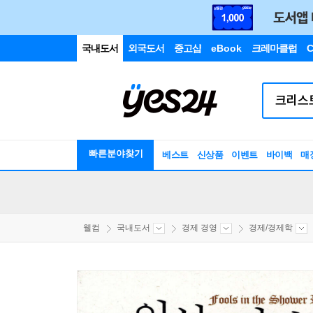
국내도서
외국도서
중고샵
eBook
크레마클럽
C
빠른분야찾기
베스트
신상품
이벤트
바이백
매
웰컴
국내도서
경제 경영
경제/경제학