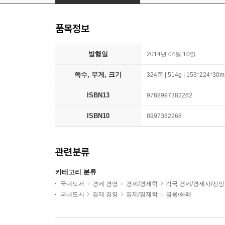
품목정보
발행일
2014년 04월 10일
쪽수, 무게, 크기
324쪽 | 514g | 153*224*30
ISBN13
9788997382262
ISBN10
8997382268
관련분류
카테고리 분류
국내도서
경제 경영
경제/경제학
각국 경제/경제사/전망
국내도서
경제 경영
경제/경제학
금융/화폐