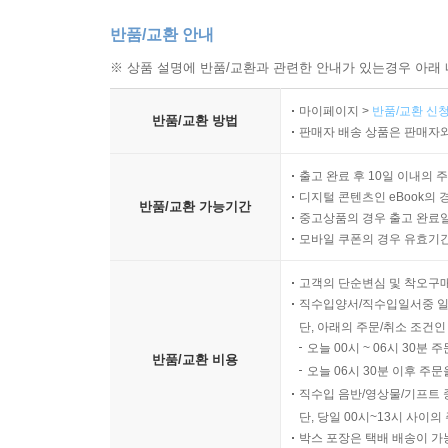
반품/교환 안내
※ 상품 설명에 반품/교환과 관련한 안내가 있는경우 아래 
마이페이지 >
반품/교환 신청
반품/교환 방법
판매자 배송 상품은 판매자와
출고 완료 후 10일 이내의 
디지털 콘텐츠인 eBook의 
반품/교환 가능기간
중고상품의 경우 출고 완료일
모바일 쿠폰의 경우 유효기간(
고객의 단순변심 및 착오구
직수입양서/직수입일서중 일
단, 아래의 주문/취소 조건인
오늘 00시 ~ 06시 30분 
반품/교환 비용
오늘 06시 30분 이후 주문
직수입 음반/영상물/기프트 
단, 당일 00시~13시 사이
박스 포장은 택배 배송이 가