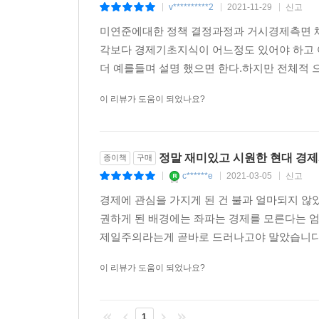
v**********2
2021-11-29
신고
|
|
|
(85쪽).
미연준에대한 정책 결정과정과 거시경제측면 채
실물경제와 자산시장의 괴리가 커질수록 빈부격차는
각보다 경제기초지식이 어느정도 있어야 하고 
증가했다. 하지만 이 과실(果實)은 주로 부자들에게 
더 예를들며 설명 했으면 한다.하지만 전체적 으
60%에 해당하는 중산층은 자산의 10%가량만 주식으
미국, 유럽, 일본 등 선진국이 침체에 빠져 있는 
이 리뷰가 도움이 되었나요?
대폭 확대하며 강력한 내수부양정책을 펼쳤다. 이
양적완화정책은 이머징 마켓에 기름을 부었다. 높은
고성장했고, 침체에 빠진 선진국을 제치고 세계 경
정말 재미있고 시원한 현대 경
종이책
구매
무렵이 되자 이머징 국가들은 빚을 더 내도 성장할
c******e
2021-03-05
신고
|
|
|
마켓에 투입됐던 자금은 미국으로 재빨리 회수됐다. 
이처럼 양적완화정책은 실물경제와 금융시장의 괴리,
경제에 관심을 가지게 된 건 불과 얼마되지 않
경제를 떠받들던 양적완화정책은 효과보다 부작용이 
권하게 된 배경에는 좌파는 경제를 모른다는 
제일주의라는게 곧바로 드러나고야 말았습니다. 
위기의 씨앗을 잉태한 새로운 화폐 실험들
이 리뷰가 도움이 되었나요?
금융위기를 맞닥뜨린 벤 버냉키 연준 의장은 천문학
있었지만, 장기간의 저성장과 고실업, 디플레이션 
넘겨받았다. 새로운 수장을 맞은 연준은 또 어떤 화
1