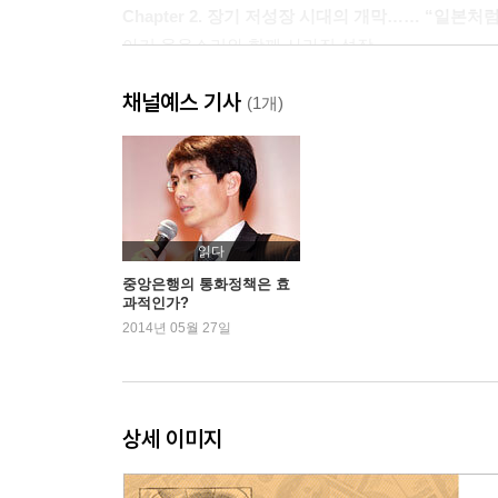
Chapter 2. 장기 저성장 시대의 개막…… “일본처
아기 울음소리와 함께 사라진 성장
불임(不妊)의 경제, 기업들은 왜 투자를 하지 않는가
채널예스 기사
과연 불경기의 끝은 도래할 것인가
(1개)
경상수지 흑자의 함정
양적완화, 제로금리정책에 추가된 연료(added fuel)
Chapter 3. 대분기(大分岐, the Great Diverge
디플레이션의 유령
읽다
사라진 초과수요…… “더 이상 빚만 지며 살 순 없다!
중앙은행의 통화정책은 효
과적인가?
사상 최악의 빈부격차
2014년 05월 27일
가난한 미국인의 상징인 된 ‘렌트 푸어’
디플레이션은 인플루엔자이다!
Chapter 4. 대분기(大分岐, the Great Diverge
상세 이미지
금융시장으로만 몰려간 양적완화
초저금리 시대, ‘수익률 사냥’이 시작됐다