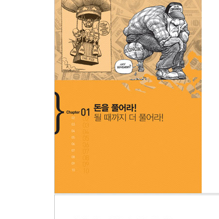
수익률 사냥을 부추기는 연준의 통화정책
토빈의 탄식, 채권이 된 주식
빚을 내서 자본을 없애는 기업들
[Global Monitor Live Report] 유동성의 무한팽창 구
Chapter 5. 빚더미에 앉은 정부
TARP, 대소동의 시작
국가부도 위협, 최고 신용등급을 걷어차다
경제 회복을 가로막는 재정정책
‘독립’적인 중앙은행의 실체
누가 미국 국채를 사줄 것인가
연준은 국채를 탕감해줄 수 없나
[Global Monitor Live Report] ‘1조 달러 백금동전
Chapter 6. 유로존의 독자노선…… ‘내부 재균형’
독이 된 축복…… 대수렴 경제의 후유증
무너져 내린 ‘수렴 경제’ 신기루