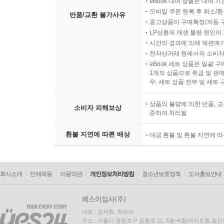
eBook 대여 상품은 대여 기
모바일 쿠폰 등록 후 취소/환
반품/교환 불가사유
중고상품이 구매확정(자동 
LP상품의 재생 불량 원인이 기
시간의 경과에 의해 재판매가
전자상거래 등에서의 소비자
eBook 세트 상품은 일괄 
1개의 상품으로 취급 및 판매
우, 세트 상품 전부 및 세트
상품의 불량에 의한 반품, 교
소비자 피해보상
준하여 처리됨
환불 지연에 따른 배상
대금 환불 및 환불 지연에 
회사소개
인재채용
이용약관
개인정보처리방침
청소년보호정책
도서홍보안내
대표 : 김석환, 최세라
주소 : 서울시 영등포구 은행로 11, 5층~6층(여의도동,일신