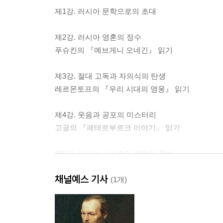
제1강. 러시아 문학으로의 초대
제2강. 러시아 영혼의 정수
푸슈킨의 『예브게니 오네긴』 읽기
제3강. 절대 고독과 자의식의 탄생
레르몬토프의 『우리 시대의 영웅』 읽기
제4강. 웃음과 공포의 미스터리
고골의 『페테르부르크 이야기』 읽기
제5강. 러시아 사실주의 문학의 출발
투르게네프의 『첫사랑』, 『아버지와 아들』 읽기
채널예스 기사
(1개)
제6강. 러시아적 수난과 구원의 변증법
도스토예프스키의 『죄와 벌』, 『카라마조프가의 