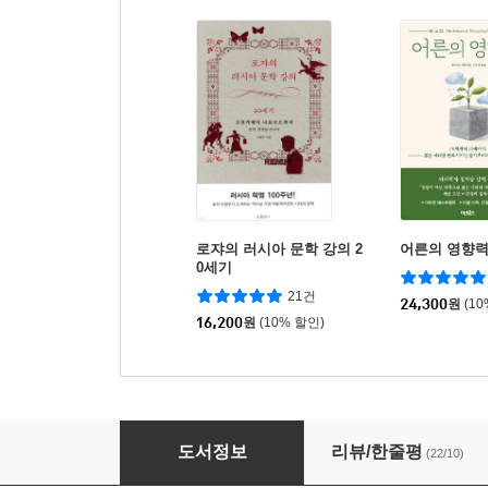
로쟈의 러시아 문학 강의 2
어른의 영향
0세기
21건
24,300
원
(1
16,200
원
(10% 할인)
로쟈의 러시아 문학 강의 19세기
도서정보
리뷰/한줄평
(22/10)