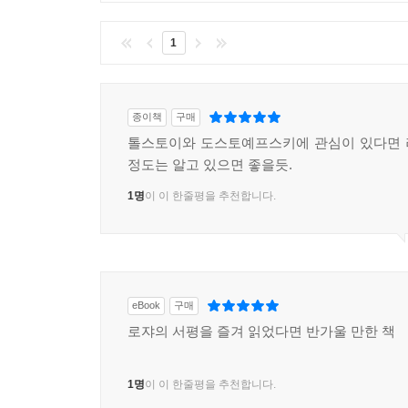
1
‘러시아적 수난과 구원의 변증법’을 그린 도스토
쾌감을 느끼는 인간, 규정되지 않는 인물을 등장시
않고 똑같은 지분을 주고 등장인물들에게 자유를 
[카라마조프가의 형제들]은 아직 본론에 들어가
종이책
구매
도스토예프스키의 작품들은 실제로 범죄 소설의 구성
톨스토이와 도스토예프스키에 관심이 있다면 
정도는 알고 있으면 좋을듯.
"톨스토이는 자기 자신을 혐오하고 비하하면서도
1명
이 이 한줄평을 추천합니다.
부족해보였거든요. 도스토예프스키도 프로이트 이후
7강에서는 러시아를 넘어서 세계적인 대문호로 평가
20대부터 만년에 이르기까지 60여 년 동안 일기
되었다.
eBook
구매
로쟈의 서평을 즐겨 읽었다면 반가울 만한 책
도스토예프스키는 러시아 민족의식에 대한 주제를 
니힐리즘과 대결했다면, 톨스토이는 ‘자기 이야기
1명
이 이 한줄평을 추천합니다.
도덕률을 어떻게 조화시킬 것인가, 그에 대한 전환