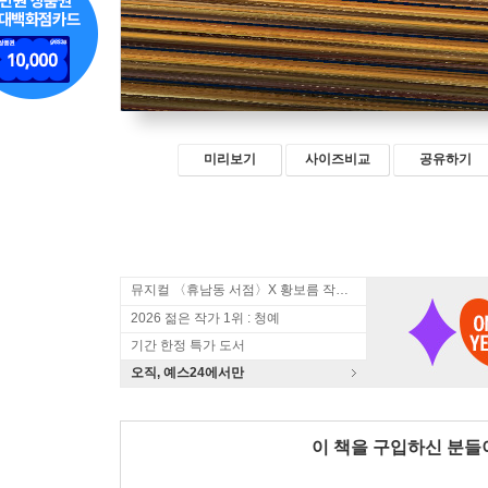
미리보기
사이즈비교
공유하기
뮤지컬 〈휴남동 서점〉X 황보름 작가 북토크
2026 젊은 작가 1위 : 청예
기간 한정 특가 도서
오직, 예스24에서만
이 책을 구입하신 분