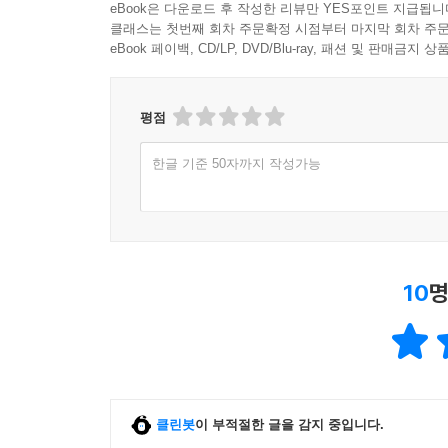
[첫사랑]과 대표작 [아버지와 아들]에 담긴 투르게
eBook은 다운로드 후 작성한 리뷰만 YES포인트 지급됩니
클래스는 첫번째 회차 주문확정 시점부터 마지막 회차 주문
갖춘 편이었지만 그럼에도 러시아에서 나온 어느
eBook 페이백, CD/LP, DVD/Blu-ray, 패션 및 판매금
투르게네프 셋이 한 집에서 잘 살았기 때문으로 알
대한 에티켓’이라고 표현할 정도로 자신이 다루는 
평점
"뭔가 세상을 바꿔보려는 모든 인간적인 노력, 
투르게네프의 비관적 염세주의다. 다만 그가 최선을
한글 기준 50자까지 작성가능
도스토예프스키의 ‘병든 인간’, 톨스토이의 ‘신적 존재
"셰익스피어가 인간성을 발명했다면 도스토예프스키
10
명
세계라는 정신병동은 속 좁은 인간들이 아닌 속 
안에서 그러한 넓이와 심연을 보는 겁니다."
러시아 문학은 도스토예프스키의 비극과 톨스토이의 
없던 ‘세계’를 그린 도스토예프스키의 [죄와 벌]과
길러졌다는 말이 있을 정도로 항상 돈을 ‘필요’로
클린봇
이 부적절한 글을 감지 중입니다.
정도로 적게 받았고, 끊임없이 쓰고 또 쓰고 또 썼다