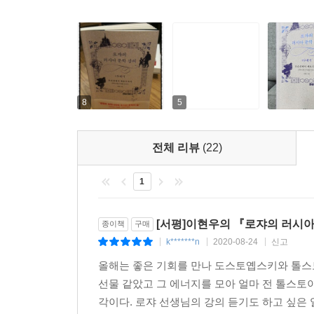
러시아 국민문학의 시작에서 자의식의 탄생까지
"러시아 작가들은 ‘나의 푸슈킨’이라고 얘기해요
작가들이 다 한 편씩 씁니다. 재미있는 건 러시아 
이게 바로 자기 존재 증명입니다."
8
5
2강은 러시아 근대문학의 시작이자 정수, ‘국민시인
전업 작가이기도 하다. 키가 작아 요즘이라면 ‘루
전체 리뷰
(22)
유행한 ‘돈 후안 리스트’ 푸슈킨 편에는 100여 
‘밝은 슬픔’이 관통하는 [예브게니 오네긴]이 푸슈
1
문학 커넥션을 곳곳에서 확인할 수 있다.
[서평]이현우의 『로쟈의 러시아
종이책
구매
3강은 절대 고독의 작가, 영원한 젊음의 시인, 
k*******n
2020-08-24
신고
|
|
|
27세에 결투로 죽은 요절 시인이어서 천재라는 
올해는 좋은 기회를 만나 도스토옙스키와 톨스
전공자들에게 실망을 안겨준다고 한다. 그렇지만 다
선물 같았고 그 에너지를 모아 얼마 전 톨스토이
죽었고, 고골은 [검찰관] 공연에 상심해서 [외
각이다. 로쟈 선생님의 강의 듣기도 하고 싶은 일
데뷔작을 발표하고 페트라셰프스키 사건으로 죽었을