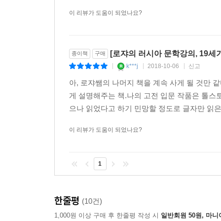
이 리뷰가 도움이 되었나요?
[우리 시대의 영웅]에는 ‘오네긴’을 겨냥한 러시
인물 페초린으로 지금까지도 유효한 ‘한 시대의 초
[로쟈의 러시아 문학강의, 19세
종이책
구매
삶 자체가 문학이 되어버린 고골과 투르게네프
k***j
2018-10-06
신고
|
|
|
"고골 생각에 러시아 문단에는 두 작가가 존재합니
아, 로쟈쌤의 나머지 책을 계속 사게 될 것만 
그런데 푸슈킨이 죽은 겁니다. ‘이제는 나밖에 없구
게 설명해주는 책.나의 고전 입문 작품은 톨스토
진지한 소명감에 사로잡히게 됩니다."
으나 읽었다고 하기 민망할 정도로 글자만 읽은 
이 리뷰가 도움이 되었나요?
4강에서는 가장 절망에 찬 인간이자 작가로서 정
생각한 작가의 소명과 충돌하는 것이었다. 속물적
있지만 고골은 작가의 진정한 역할이 사회를 교화하
1
그러면서 창작이 꼬이기 시작한다. 웃음과 욕망의 
어둡고 음울하고 무서운 세계가 공존한다. 흥미로
한줄평
(10건)
다음으로 5강에서는 러시아 작가의 평균으로 볼 때 
1,000원 이상 구매 후 한줄평 작성 시
일반회원 50원, 마니