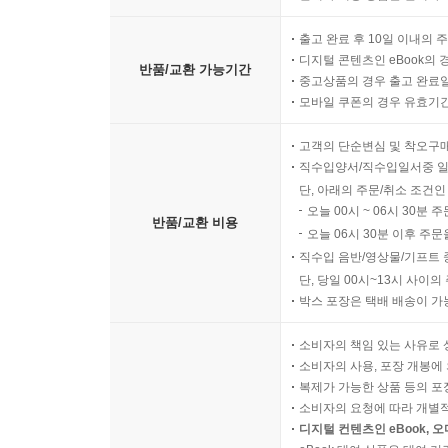
출고 완료 후 10일 이내의 
디지털 콘텐츠인 eBook의 
반품/교환 가능기간
중고상품의 경우 출고 완료일
모바일 쿠폰의 경우 유효기간(
고객의 단순변심 및 착오구
직수입양서/직수입일서중 일
단, 아래의 주문/취소 조건인
오늘 00시 ~ 06시 30분 
반품/교환 비용
오늘 06시 30분 이후 주문
직수입 음반/영상물/기프트 
단, 당일 00시~13시 사이
박스 포장은 택배 배송이 가
소비자의 책임 있는 사유로 
소비자의 사용, 포장 개봉에 
복제가 가능한 상품 등의 포장을 
소비자의 요청에 따라 개별
디지털 컨텐츠인 eBook, 