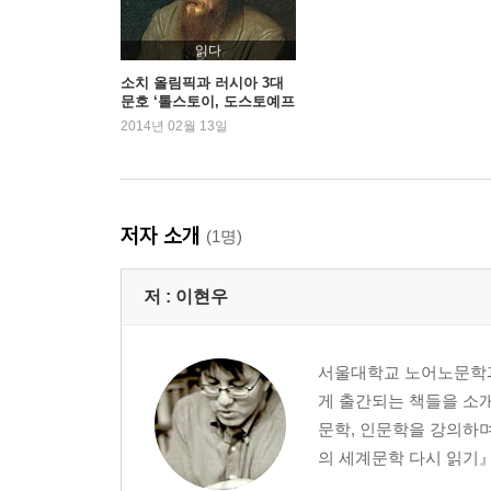
제7강. 사람은 무엇으로 사는가
톨스토이의 『안나 카레니나』 읽기
읽다
소치 올림픽과 러시아 3대
문호 ‘톨스토이, 도스토예프
제8강. 코믹과 우수의 작가
스키, 투르게네프’
2014년 02월 13일
체호프의 『갈매기』 읽기
인명·책 찾아보기 305
저자 소개
(1명)
저 :
이현우
서울대학교 노어노문학과
게 출간되는 책들을 소
문학, 인문학을 강의하며
의 세계문학 다시 읽기』