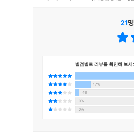
매수를 세어가며 글을 썼다? 레르몬토프가 독자들에
고골은 [죽은 혼]을 태우고 다시 태웠다. 젠틀하고도
21
명
인간들, 러시아 작가들 모두와 사이가 안 좋았던 톨
그들은 ‘러시아’에서만 나올 수 있는 작가이며, 삶
눈물 나는, 그게 바로 러시아다. "러시아는 이성으
부조리에, 그 ‘알 수 없음’에 빠져든다. 일반적인 
남은 거장과 명작들의 세계에서 ‘나의 작가’를 만난다
별점별로 리뷰를 확인해 보세
이 책은 1강에서 러시아의 역사와 지리적 특성,
그리고 주요 작품을 뽑아 차근차근 해설한다. 각
17%
때로는 잔잔한 웃음이, 때로는 모진 비평이 있으며
4%
입말 그대로를 생생하게 살려 누구나 쉽고 재미있게 읽
0%
않는 [죄와 벌], [카라마조프가의 형제들], [안나 
0%
[로쟈의 러시아 문학 강의] 19세기 편에 이어 2
강의한 20세기 편이 출간될 예정이다.