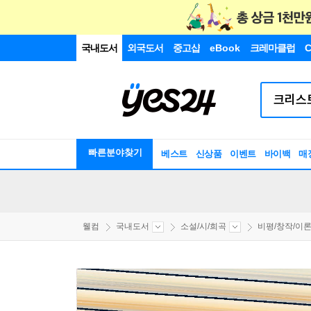
국내도서
외국도서
중고샵
eBook
크레마클럽
C
빠른분야찾기
베스트
신상품
이벤트
바이백
매
웰컴
국내도서
소설/시/희곡
비평/창작/이