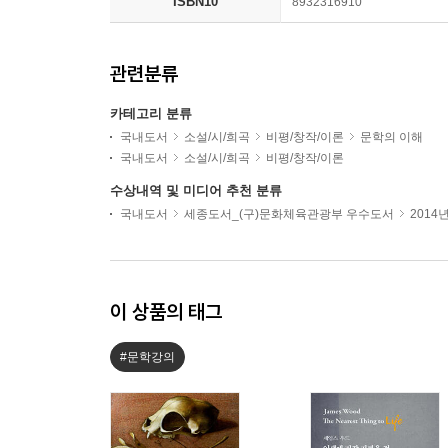
ISBN10
8932316910
관련분류
카테고리 분류
국내도서
소설/시/희곡
비평/창작/이론
문학의 이해
국내도서
소설/시/희곡
비평/창작/이론
수상내역 및 미디어 추천 분류
국내도서
세종도서_(구)문화체육관광부 우수도서
2014
이 상품의 태그
#문학강의