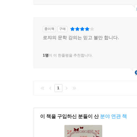
부정하고, 설교가로서 선의 이념에서 구원의 가능성
마지막 8강에서는 세계적인 단편 작가, 셰익스피어
행동이 아니라 못난 놈들의 무능과 불가피한 회한을
종이책
구매
작가. 그의 작품에는 ‘체호프의 등신들’이라고 불리
로쟈의 문학 강의는 믿고 볼만 합니다.
읽고 감상하는 것은 ‘인간’의 나약함과 회한을 
‘트레플료프’가 있다.
1명
이 이 한줄평을 추천합니다.
체호프에서 러시아 문학의 19세기는 끝나고 막심
궁핍하지만 풍요로운, 어둡고도 환하게 빛나는 문학
1
이 책을 구입하신 분들이 산
분야 연관 책