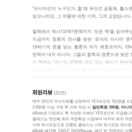
"러시아인이 누구인가, 할 때 푸슈킨 공동체, 톨스
있으니까요. 그 작품에 대한 기억, 그게 교양입니다
철학에서 역사?과학?문학까지 ‘모든 책’을 읽어주는 
지금까지 청중의 찬사를 받은 ‘로쟈의 러시아 문
19세기의 문을 닫는 황혼의 작가 체호프까지, 
문학의 대지 러시아, 그들의 철학과 영혼으로 빚은
이 책에는 "러시아 문학에 관심 있는 독자가 전반적
전공 입문서가 아닌, 문학을 사랑하는 독자를 위한 여
있다면 좋지 않을까? 믿을 만한 ‘문학 선생’ 로쟈의
회원리뷰
러시아 문학은 ‘새 고전’이다
(22건)
매주 10건의 우수리뷰를 선정하여 YES포인트 3만원을 드
3,000원 이상 구매 후 리뷰 작성 시
일반회원 300원, 마니아
"2007년 영어권의 현역 작가 125명에게 가장 좋
eBook은 다운로드 후 작성한 리뷰만 YES포인트 지급됩니
[안나 카레니나]였고, 2위가 플로베르의 [마담 보바리
클래스는 첫번째 회차 주문확정 시점부터 마지막 회차 주문
사락 독서모임으로 진행된 클래스는 사락 독서모임 게시판
러시아의 어떤 작가도 인간적으로 ‘평범한’ 이가 없
eBook 페이백, CD/LP, DVD/Blu-ray, 패션 및 판매금