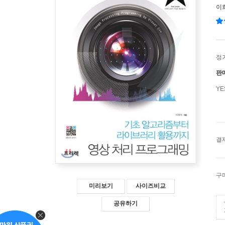
이
정
판
Y
결
구
미리보기
사이즈비교
공유하기