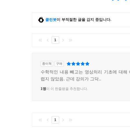
16장 OpenCV 사용하기
16.1 OpenCV 소개
클린봇
이 부적절한 글을 감지 중입니다.
16.2 OpenCV 설치와 환경 설정
16.3 OpenCV의 데이터 구조체
16.4 간단한 OpenCV 예제
1
17장 OpenCV 알고리즘
17.1 예제 프로그램 만들기
종이책
구매
17.2 영상의 광학적 변환(6장)
수학적인 내용 빼고는 영상처리 기초에 대해
17.3 영상의 기하학적 변환(7장)
렵지 않았음. 근데 강의가 그닥..
17.4 컬러 영상 변환(8장)
17.5 주파수 영역 변환(9장)
1명
이 이 한줄평을 추천합니다.
17.6 영상 분할(10장)
17.7 모폴로지 처리(11장)
17.8 특징 추출(12장)
17.9 영상 정합(13장)
1
17.10 동영상 처리(15장)