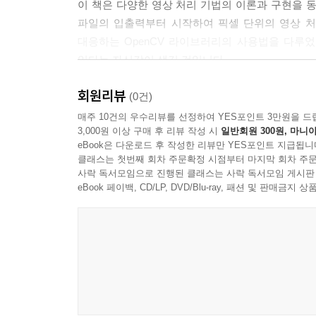
이 책은 다양한 영상 처리 기법의 이론과 구현을 
9장 주파수 영역에서의 영상 처리
파일의 입출력부터 시작하여 픽셀 단위의 영상 처
9.1 주파수 영역의 이해
대응하는 OpenCV 라이브러리의 사용법을 다루
9.2 영상의 2차원 FFT 변환과 역변환
있다는 자신감이 생길 것입니다.
9.3 주파수 영역을 이용한 영상 필터
회원리뷰
이 책의 특징
(0건)
10장 영상 분할
- 영상 처리에 대한 경험 없이도 영상 처리의 기본 
매주 10건의 우수리뷰를 선정하여 YES포인트 3만원을 드
3,000원 이상 구매 후 리뷰 작성 시
일반회원 300원, 마니아
10.1 이진화를 통한 영상 분할
- 기초 알고리즘을 실전에 바로 활용할 수 있게 효
eBook은 다운로드 후 작성한 리뷰만 YES포인트 지급됩니
10.2 배경 분리를 이용한 영상 분할
- 원리를 직접 구현한 코드와 OpenCV 라이브러
클래스는 첫번째 회차 주문확정 시점부터 마지막 회차 주문
10.3 컬러 영상의 분할
- CUDA 환경 기반으로 GPGPU를 이용한 병렬 
사락 독서모임으로 진행된 클래스는 사락 독서모임 게시판
- 최신 개발 도구인 Visual Studio 2012를 사용
eBook 페이백, CD/LP, DVD/Blu-ray, 패션 및 판매금
11장 모폴로지 처리
11.1 이진 영상의 모폴로지 처리
11.2 회색조 영상의 모폴로지 처리
12장 영상의 특징값 추출
12.1 영상의 경계 추출
12.2 허프 변환을 이용한 특징 검출