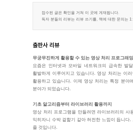
6장 영상의 광학적 변환
접수된 글은 확인을 거쳐 이 곳에 게재됩니다.
6.1 영상의 밝기와 명암 조절
독자 분들의 리뷰는 리뷰 쓰기를, 책에 대한 문의는 1:
6.2 감마 보정
6.3 영상 잡음 감소
6.4 히스토그램을 이용한 영상 보정
출판사 리뷰
6.5 마스크를 이용한 영상 강조
무궁무진하게 활용할 수 있는 영상 처리 프로그래
7장 영상의 기하학적 변환
요즘은 인터넷과 모바일 네트워크의 급속한 발달
7.1 픽셀 값의 보간 방법
활발하게 이루어지고 있습니다. 영상 처리는 이러
7.2 평행 이동과 회전, 확대 및 축소 변환
활용하고 있습니다. 이제 영상 처리는 특정 분야
7.3 변환 행렬을 이용한 기하학적 변환
분야가 되었습니다.
8장 컬러 영상 처리
기초 알고리즘부터 라이브러리 활용까지
8.1 영상의 채널 단위 접근과 변환
영상 처리 프로그램을 만들려면 라이브러리의 사용
8.2 색 공간에 대한 이해
익히자니 수박 겉핥기 같아 허전한 느낌이 듭니다.
8.3 색 공간을 이용한 영상 특성 조절
줄 것입니다.