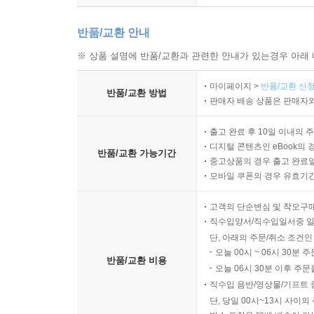
반품/교환 안내
※ 상품 설명에 반품/교환과 관련한 안내가 있는경우 아래 
마이페이지 >
반품/교환 신청
반품/교환 방법
판매자 배송 상품은 판매자와
출고 완료 후 10일 이내의 
디지털 콘텐츠인 eBook의 
반품/교환 가능기간
중고상품의 경우 출고 완료일
모바일 쿠폰의 경우 유효기간(
고객의 단순변심 및 착오구
직수입양서/직수입일서중 일
단, 아래의 주문/취소 조건인
오늘 00시 ~ 06시 30분 
반품/교환 비용
오늘 06시 30분 이후 주문
직수입 음반/영상물/기프트 
단, 당일 00시~13시 사이