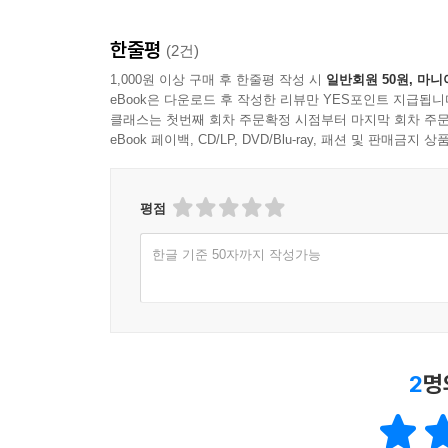
12.3 영상의 코너 추출
한줄평
(2건)
13장 영상 정합
1,000원 이상 구매 후 한줄평 작성 시
일반회원 50원, 마니
eBook은 다운로드 후 작성한 리뷰만 YES포인트 지급됩니
13.1 패치를 이용한 영상 정합
클래스는 첫번째 회차 주문확정 시점부터 마지막 회차 주문
13.2 특징 기술자를 이용한 영상 정합
eBook 페이백, CD/LP, DVD/Blu-ray, 패션 및 판매금
14장 카메라 기하학
14.1 카메라 모델
평점
14.2 가상 시점 합성 예제
한글 기준 50자까지 작성가능
Part 3 라이브러리를 활용한 영상 처리
15장 VFW를 이용한 동영상 처리
15.1 PC 화상 카메라 이용하기
2
명
15.2 AVI 파일 처리하기
15.3 동영상의 이진화를 이용한 감시 시스템 예제