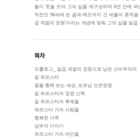
들이 뜻을 모아 그의 삶을 재구성하여 8년 만에 펴
직전인 96세에 쓴 글과 메모까지 긴 세월의 흔적을 
곱 계절의 정원’이라는 개념에 맞춰 그의 삶을 일곱
목차
프롤로그_ 일곱 계절의 정원으로 남은 신비주의자
칼 푀르스터
꽃을 통해 보는 세상, 보르님 선큰정원
칼 푀르스터의 정원 신학
칼 푀르스터의 후예들
푀르스터 가의 사람들
행복한 가족
삼부자 이야기
푀르스터 가의 여인들