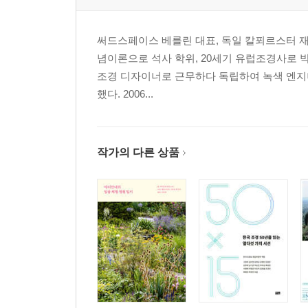
푀르스터의 세계로 입문하는 열쇠
판과 프시케
신과 자연
써드스페이스 베를린 대표, 독일 칼푀르스터 재단 
포츠담 보르님에서
념이론으로 석사 학위, 20세기 유럽조경사로 
월동이 잘되고 오래 사는 꽃피는 숙근초란 무엇인
조경 디자이너로 근무하다 독립하여 녹색 엔지니
했다. 2006...
3장. 초여름, 미래의 꽃피는 정원
『미래의 꽃피는 정원』과 『데미안』
신세대 정원에서 생명을 찾은 월동식물들, 숙근초, 
작가의 다른 상품
구시대 정원과 신시대의 정원이란 무엇인가
꽃병에 대하여
봄
여름
가을
겨울
제비고깔 찬가
제비고깔과 고딕 성당
파란빛 시간들