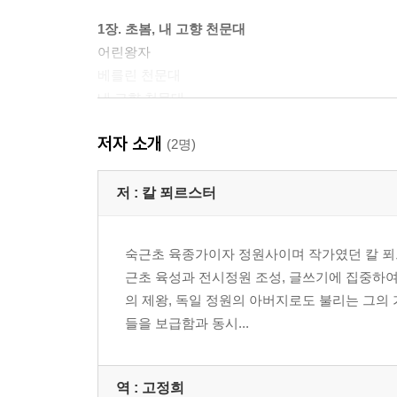
1장. 초봄, 내 고향 천문대
어린왕자
베를린 천문대
내 고향 천문대
제3의 존재
저자 소개
(2명)
2장. 봄, 길을 떠나 전력질주하다
슈베린에서의 정원사 교육
저 :
칼 푀르스터
젊은 날의 기록(1)
슈베린에서의 2년 반
숙근초 육종가이자 정원사이며 작가였던 칼 푀르
젊은 날의 기록(2)
근초 육성과 전시정원 조성, 글쓰기에 집중하여 
젊은 시절의 요양 기간
의 제왕, 독일 정원의 아버지로도 불리는 그의
젊은 날의 기록(3)
들을 보급함과 동시...
10년 동안의 유럽 종단
젊은 날의 기록(4)
베를린 베스트엔드, 숙근초 재배를 시작하다
역 :
고정희