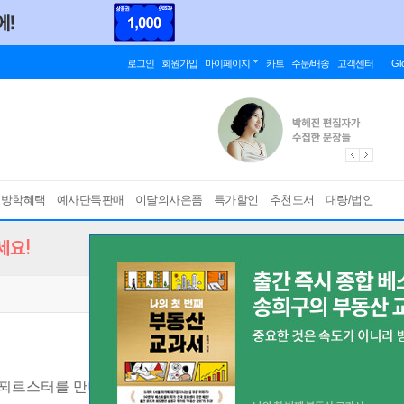
로그인
회원가입
마이페이지
카트
주문/배송
고객센터
Gl
름방학혜택
예사단독판매
이달의사은품
특가할인
추천도서
대량/법인
세요!
, 푀르스터를 만나다