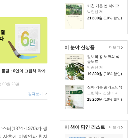
키친 가든 앤 라이프
박현신 저
21,600
원
(10% 할인)
이 분야 신상품
더보기
알보의 왕 노크의 식
물노트
박종선 저
 물결 : 6인의 그림책 작가
19,800
원
(10% 할인)
년 08월 23일
진짜 기본 홈가드닝책
그린하나 신선아 저
펼쳐보기
25,200
원
(10% 할인)
이 책이 담긴
리스트
더보기
(1874~1970)가 생
그의 사후에 미망인과 친지