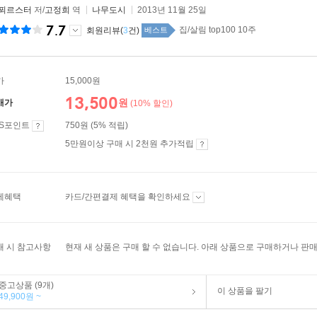
 푀르스터
저/
고정희
역
나무도시
2013년 11월 25일
7.7
집/살림 top100 10주
회원리뷰(
3
건)
베스트
가
15,000원
13,500
원
매가
(10% 할인)
ES포인트
750원 (5% 적립)
5만원이상 구매 시 2천원 추가적립
제혜택
카드/간편결제 혜택을 확인하세요
매 시 참고사항
현재 새 상품은 구매 할 수 없습니다. 아래 상품으로 구매하거나 판매
중고상품 (9개)
이 상품을 팔기
49,900원 ~