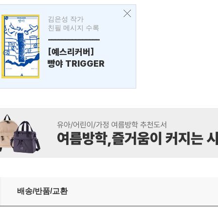
김은성 작가
친필 메시지 수록
---------------
[예스리커버]
빵야 TRIGGER
배송/반품/교환