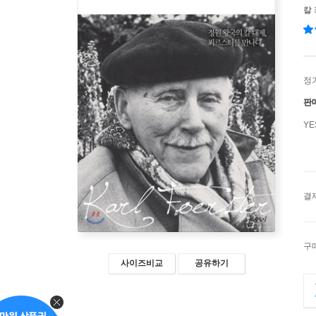
칼
정
판
Y
결
구
사이즈비교
공유하기