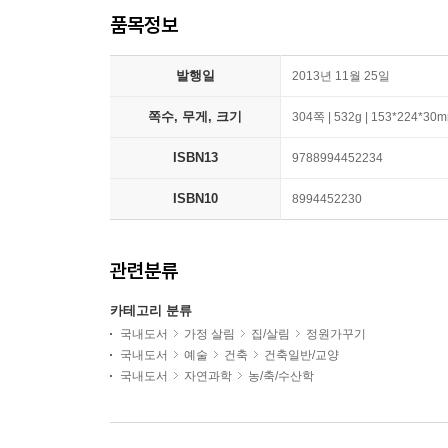
품목정보
발행일
2013년 11월 25일
쪽수, 무게, 크기
304쪽 | 532g | 153*224*30
ISBN13
9788994452234
ISBN10
8994452230
관련분류
카테고리 분류
국내도서
가정 살림
집/살림
정원가꾸기
국내도서
예술
건축
건축일반/교양
국내도서
자연과학
농/축/수산학