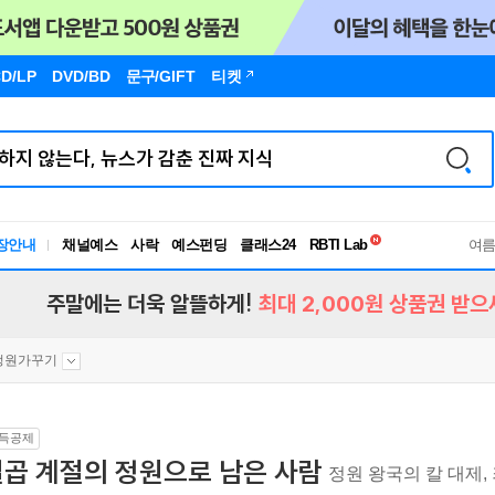
D/LP
DVD/BD
문구
/GIFT
티켓
독서유형검사
RBTI Lab
장안내
채널예스
사락
예스펀딩
클래스24
독서유형검사
여
주말에는 더욱 알뜰하게!
최대 2,000원 상품권 받으
정원가꾸기
득공제
일곱 계절의 정원으로 남은 사람
정원 왕국의 칼 대제