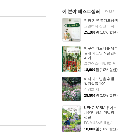
이 분야 베스트셀러
더보기
진짜 기본 홈가드닝책
그린하나 신선아 저
25,200
원
(10% 할인)
방구석 가드너를 위한
실내 가드닝 & 플랜테
리어
그린어스(백일홍) 저
18,900
원
(10% 할인)
이지 가드닝을 위한
정원식물 100
김경희 저
28,800
원
(10% 할인)
UENO FARM 우에노
사유키 씨의 마법의
정원
FG MUSASHI 편/정원의 언어 역
18,000
원
(10% 할인)