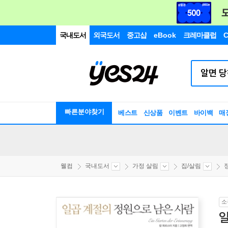
국내도서
외국도서
중고샵
eBook
크레마클럽
C
빠른분야찾기
베스트
신상품
이벤트
바이백
매
웰컴
국내도서
가정 살림
집/살림
소