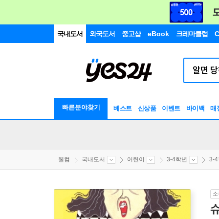
국내도서
외국도서
중고샵
eBook
크레마클럽
C
빠른분야찾기
베스트
신상품
이벤트
바이백
매
웰컴
국내도서
어린이
3-4학년
3-
소