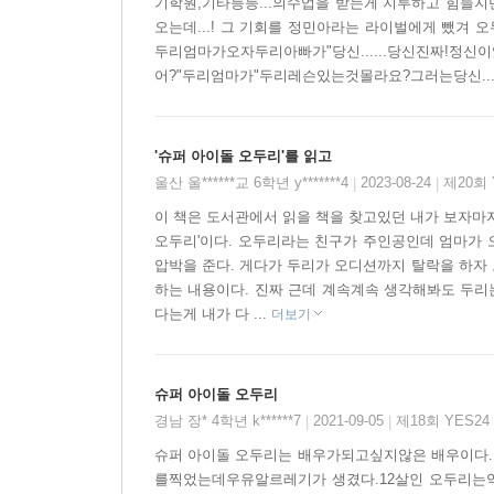
기학원,기타등등...의수업을 받는게 지루하고 힘들
유치원 다닐 때는 수영을 잘하고 싶어서 개구리가 
오는데...! 그 기회를 정민아라는 라이벌에게 
두리엄마가오자두리아빠가"당신......당신진짜!
화가, 요트 선수, 가수(노래에 별로 소질은 없었
어?"두리엄마가"두리레슨있는것몰라요?그러는당신..
꿈꾸었다. ‘군인+작가’, ‘의사+작가’, ‘화가+작가
바로 몇 해 전, 오두리처럼 배우가 되기 위해 오디
연기를 살펴보았다. 점심 시간이나 휴식 시간에도 좁
'슈퍼 아이돌 오두리'를 읽고
자신의 꿈을 정확히 알고 노력하는 멋진 친구들이었다
울산 울******교 6학년 y*******4
2023-08-24
제20회
|
|
멋지고 화려한 꿈 그 자체보다도, 값진 것일 것이다
이 책은 도서관에서 읽을 책을 찾고있던 내가 보자마자
또 그만큼 잘 키워 갈 것을 당부한다.
오두리'이다. 오두리라는 친구가 주인공인데 엄마가
압박을 준다. 게다가 두리가 오디션까지 탈락을 하자
“꿀 수 있을 때 많이 꿔. 꿈꾸는 건 공짜니까. 이
하는 내용이다. 진짜 근데 계속계속 생각해봐도 두리는
다는게 내가 다 ...
더보기
슈퍼 아이돌 오두리
경남 장* 4학년 k******7
2021-09-05
제18회 YES2
|
|
슈퍼 아이돌 오두리는 배우가되고싶지않은 배우이다. 
를찍었는데우유알르레기가 생겼다.12살인 오두리는약