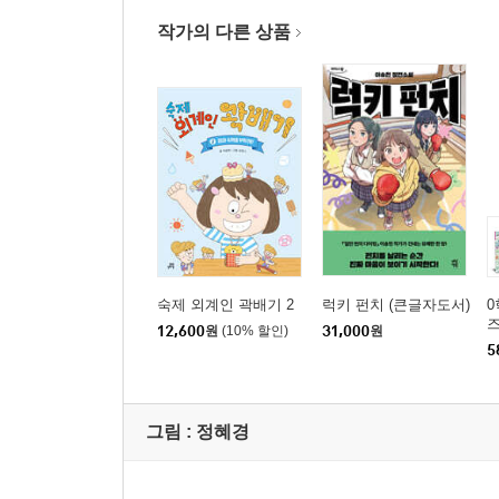
작가의 다른 상품
숙제 외계인 곽배기 2
럭키 펀치 (큰글자도서)
0
즈
12,600
원
(10% 할인)
31,000
원
5
그림 :
정혜경