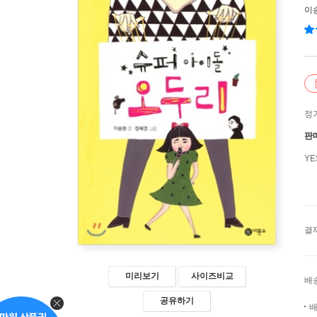
이
정
판
Y
결
미리보기
사이즈비교
배
공유하기
배