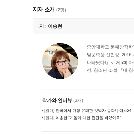
저자 소개
(2명)
저 :
이송현
중앙대학교 문예창작학과
벌문학상 신인상, 201
나타났다!』로 제5회 마
선, 청소년 소설 『내 청
작가와 인터뷰
(3개)
[읽다]
한국에서 가장 유쾌한 엇박자 동화! | 예스24
[읽다]
이송현 “게임에 대한 편견을 버렸어요”