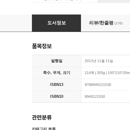
슈퍼 아이돌 오두리
도서정보
리뷰/한줄평
(17/5)
품목정보
발행일
2013년 11월 11일
쪽수, 무게, 크기
214쪽 | 355g | 150*210*20
ISBN13
9788949121536
ISBN10
8949121530
관련분류
카테고리 분류