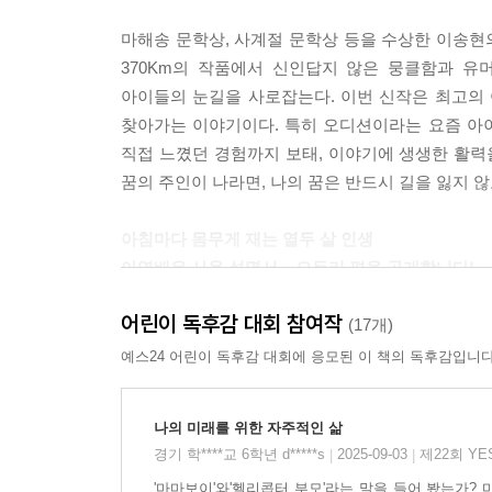
마해송 문학상, 사계절 문학상 등을 수상한 이송현의
370Km의 작품에서 신인답지 않은 뭉클함과 
아이들의 눈길을 사로잡는다. 이번 신작은 최고의
찾아가는 이야기이다. 특히 오디션이라는 요즘 아
직접 느꼈던 경험까지 보태, 이야기에 생생한 활력
꿈의 주인이 나라면, 나의 꿈은 반드시 길을 잃지 
아침마다 몸무게 재는 열두 살 인생
아역배우 사용 설명서 _ 오두리 편을 공개합니다!
어린이 독후감 대회 참여작
주인공 오두리는 열두 살 소녀다. 다섯 살 때부터 
(17개)
멋진 배우가 되라는 뜻에서 ‘오두리’라는 이름까
예스24 어린이 독후감 대회에 응모된 이 책의 독후감입니다
마찬가지. 하지만 멋진 배우가 되어 스타가 되는 길
실려 가기도 하고, 중요한 오디션이 있을 때면 
나의 미래를 위한 자주적인 삶
지성이의 뒷바라지는 뒤로한 채 오로지 두리에게
경기 학****교 6학년 d*****s
2025-09-03
제22회 Y
|
|
오드리 햅번처럼 멋진 스타가 되길 바라는 엄마의 꿈
'마마보이'와'헬리콥터 부모'라는 말을 들어 봤는가