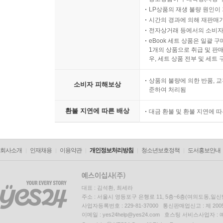
LP상품의 재생 불량 원인이 기
시간의 경과에 의해 재판매가
전자상거래 등에서의 소비자
eBook 세트 상품은 일괄 
1개의 상품으로 취급 및 판매
우, 세트 상품 전부 및 세트
상품의 불량에 의한 반품, 교
소비자 피해보상
준하여 처리됨
환불 지연에 따른 배상
대금 환불 및 환불 지연에 
회사소개
인재채용
이용약관
개인정보처리방침
청소년보호정책
도서홍보안내
대표 : 김석환, 최세라
주소 : 서울시 영등포구 은행로 11, 5층~6층(여의도동,일신
사업자등록번호 : 229-81-37000 통신판매업신고 : 제 200
이메일 : yes24help@yes24.com 호스팅 서비스사업자 :