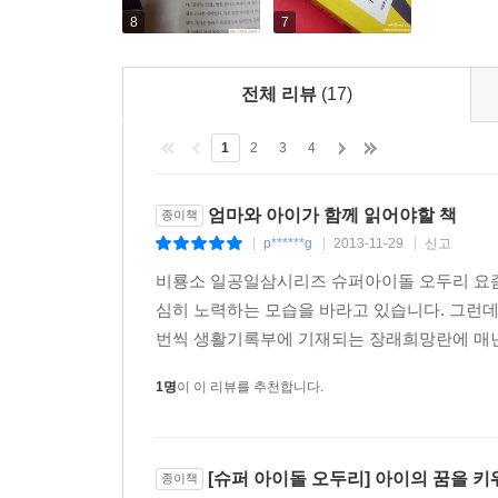
8
7
전체 리뷰
(17)
1
2
3
4
엄마와 아이가 함께 읽어야할 책
종이책
p******g
2013-11-29
신고
|
|
|
비룡소 일공일삼시리즈 슈퍼아이돌 오두리 요즘
심히 노력하는 모습을 바라고 있습니다. 그런데
번씩 생활기록부에 기재되는 장래희망란에 매년 
1명
이 이 리뷰를 추천합니다.
[슈퍼 아이돌 오두리] 아이의 꿈을 
종이책