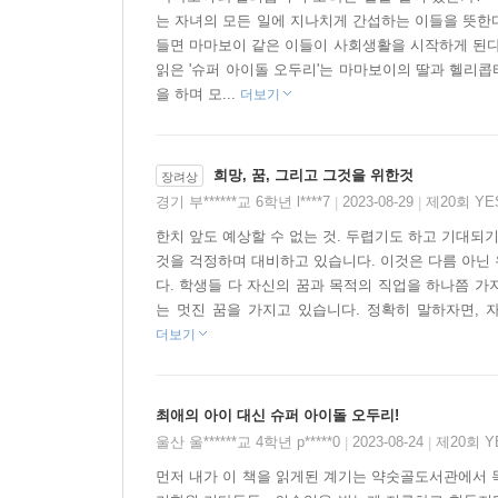
하다. 한마디로 ‘웃고픈’ 열두 살 인생이다.
는 자녀의 모든 일에 지나치게 간섭하는 이들을 뜻한다
아침마다 몸무게 재기. 다이어트를 위해 풀 잔치 도
들면 마마보이 같은 이들이 사회생활을 시작하게 된다
행동해야 한다. 어쩌다가 나간 학교에서도 친구
읽은 '슈퍼 아이돌 오두리'는 마마보이의 딸과 헬리
하는 고달픈 열두 살 인생이 바로 두리다. 학교 
을 하며 모...
더보기
받는 동생 지성이는 다치기까지 한다.
어린 두리가 감당하기에는 너무 큰 아픔들이 몰려오는
희망, 꿈, 그리고 그것을 위한것
헷갈린다는 것. 두리 마음속에 드는 의문 한 가지.
장려상
경기 부******교 6학년 l****7
2023-08-29
제20회 Y
|
|
두리의 성장 과정은 자기 꿈을 스스로 찾아가야
불빛을 내는 등대가 되어 줄 것이다. 다쳐도 다시 
한치 앞도 예상할 수 없는 것. 두렵기도 하고 기대되기
것을 걱정하며 대비하고 있습니다. 이것은 다름 아닌
다. 학생들 다 자신의 꿈과 목적의 직업을 하나쯤 가
“꿈은 절대 포기하는 게 아니야. 진짜 꿈은 아무리
는 멋진 꿈을 가지고 있습니다. 정확히 말하자면, 
그런 건 가짜야.”
더보기
“내 꿈은 내가 키워서 업그레이드 해 줘야 하는 거잖
최애의 아이 대신 슈퍼 아이돌 오두리!
“내 꿈을 내가 키운다는 생각도 해 본 적이 없었다. 
울산 울******교 4학년 p*****0
2023-08-24
제20회 
|
|
먼저 내가 이 책을 읽게된 계기는 약숫골도서관에서 
아이들의 꿈은 하루에도 수도 없이 바뀌고, 한꺼번