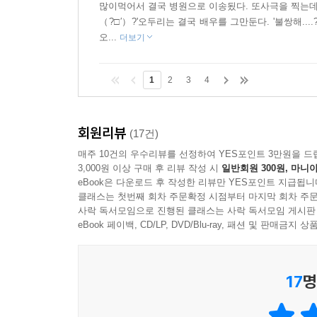
많이먹어서 결국 병원으로 이송됬다. 또사극을 찍는데 
（?□′）?'오두리는 결국 배우를 그만둔다. '불쌍해...
오...
더보기
1
2
3
4
회원리뷰
(17건)
매주 10건의 우수리뷰를 선정하여 YES포인트 3만원을 드
3,000원 이상 구매 후 리뷰 작성 시
일반회원 300원, 마니아
eBook은 다운로드 후 작성한 리뷰만 YES포인트 지급됩니
클래스는 첫번째 회차 주문확정 시점부터 마지막 회차 주문
사락 독서모임으로 진행된 클래스는 사락 독서모임 게시판
eBook 페이백, CD/LP, DVD/Blu-ray, 패션 및 판매금
17
명