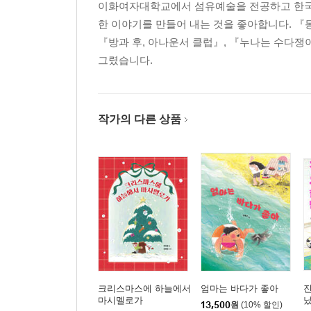
이화여자대학교에서 섬유예술을 전공하고 한국일
한 이야기를 만들어 내는 것을 좋아합니다. 『
『방과 후, 아나운서 클럽』, 『누나는 수다쟁
그렸습니다.
작가의 다른 상품
크리스마스에 하늘에서
엄마는 바다가 좋아
진
마시멜로가
났
13,500
원
(10% 할인)