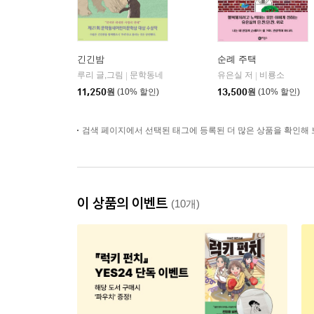
긴긴밤
순례 주택
루리 글,그림
문학동네
유은실 저
비룡소
|
|
11,250
원
(10% 할인)
13,500
원
(10% 할인)
검색 페이지에서 선택된 태그에 등록된 더 많은 상품을 확인해 
이 상품의 이벤트
(10개)