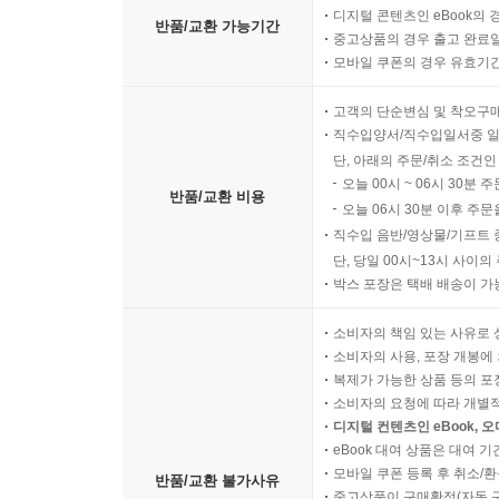
디지털 콘텐츠인 eBook의 
반품/교환 가능기간
중고상품의 경우 출고 완료일
모바일 쿠폰의 경우 유효기간(
고객의 단순변심 및 착오구
직수입양서/직수입일서중 일
단, 아래의 주문/취소 조건인
오늘 00시 ~ 06시 30분 
반품/교환 비용
오늘 06시 30분 이후 주문
직수입 음반/영상물/기프트 
단, 당일 00시~13시 사이
박스 포장은 택배 배송이 가
소비자의 책임 있는 사유로 
소비자의 사용, 포장 개봉에 
복제가 가능한 상품 등의 포장을 
소비자의 요청에 따라 개별
디지털 컨텐츠인 eBook, 
eBook 대여 상품은 대여 기
모바일 쿠폰 등록 후 취소/환
반품/교환 불가사유
중고상품이 구매확정(자동 