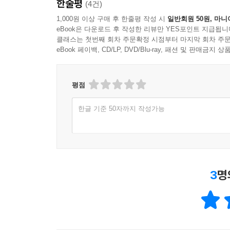
한줄평
남녀가 사이좋게 지내는 방법이 하나 있다면 각자 
(4건)
각자 어른이 되어야 한다. 그래야 내면의 불편이 
1,000원 이상 구매 후 한줄평 작성 시
일반회원 50원, 마니
바로 문제의 핵심이었음을 알아차리는 것이다. (326
eBook은 다운로드 후 작성한 리뷰만 YES포인트 지급됩니
클래스는 첫번째 회차 주문확정 시점부터 마지막 회차 주문
eBook 페이백, CD/LP, DVD/Blu-ray, 패션 및 판매금
도무지 알 수 없는 그대 이름은, 남자
김형경의 신작 에세이 『남자를 위하여』 출간을 계기
평점
설문조사! 남자는 왜?]라는 타이틀로 ‘도무지 알 수 
인터파크 도서)과 교보문고(영등포점, 종로점, 강남
한글 기준 50자까지 작성가능
통해 진행된 이벤트에서는 3,500여명의 남녀가 활
사례는 책의 곳곳에서 만날 수 있다.) 남자라면 한두
1. 한번 웃어줬더니 자기 좋아하는 줄 착각하는 남자(
3
명
2. 수천번 얘기해도 양말 뒤집어 벗어놓는 남자(20%
3. 여친이랑 길 걸으면서 오만 여자 다 스캔하는 남자
4. 술만 마시면 구여친 드립하는 남자(14%)
5. 아내가 먼저 승진했다고 속상해하는 남자(8%)
6. 밥 먹으면서 한마디도 안하는 아버지와 아들(8%)