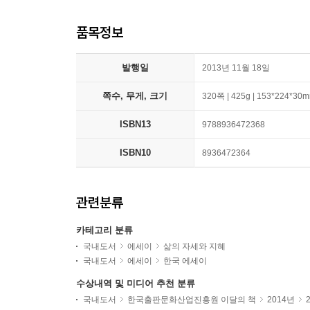
품목정보
발행일
2013년 11월 18일
쪽수, 무게, 크기
320쪽 | 425g | 153*224*30
ISBN13
9788936472368
ISBN10
8936472364
관련분류
카테고리 분류
국내도서
에세이
삶의 자세와 지혜
국내도서
에세이
한국 에세이
수상내역 및 미디어 추천 분류
국내도서
한국출판문화산업진흥원 이달의 책
2014년