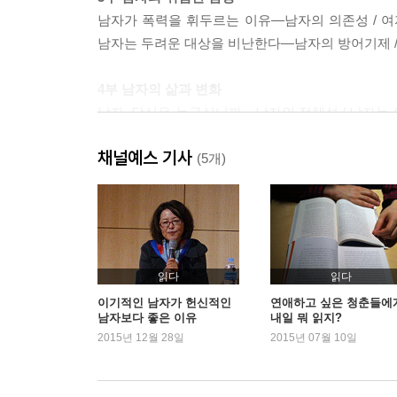
남자가 폭력을 휘두르는 이유―남자의 의존성 / 여
남자는 두려운 대상을 비난한다―남자의 방어기제 /
4부 남자의 삶과 변화
남자, 당신은 누구십니까―남자의 정체성 / 남자는
/ 남자 안의 여자 살려내기―남자의 여성성 / 행
채널예스 기사
(5개)
읽다
읽다
이기적인 남자가 헌신적인
연애하고 싶은 청춘들에
남자보다 좋은 이유
내일 뭐 읽지?
2015년 12월 28일
2015년 07월 10일