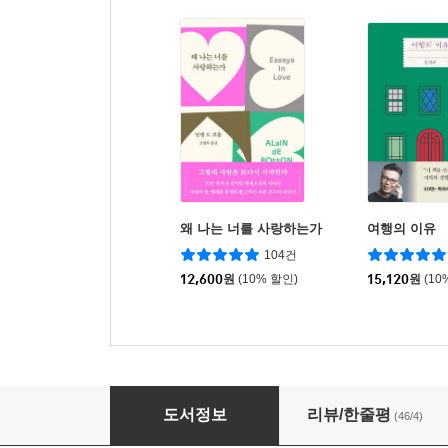
왜 나는 너를 사랑하는가
여행의 이유
104건
12,600
원
(10% 할인)
15,120
원
(10
남자를 위하여
도서정보
리뷰/한줄평
(46/4)