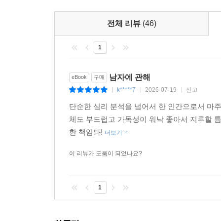
3부 ‘남자의 위험한 감정’은 남자들이 내면에 
나르시시즘이 어떻게 분출되어 관계를 다치게 하
전체 리뷰
(46)
지키는 남자들의 방어기제들에 대해서도 살펴본다.
4부 ‘남자의 삶과 변화’는 앞에서 다룬 내용을
1
의문을 함께 고민하며, 여성이 주도해나가는 남녀
남성이 어떻게 조화롭게 관계를 맺고 지낼 수 있을
남자에 관해
eBook
구매
k*****7
2026-07-19
신고
|
|
|
책에는 문학작품이나 신화 속에 등장하는 남자들과 
단순한 심리 분석을 넘어서 한 인간으로서 마
저자는 이러한 다양한 사례와 참고서적들을 적재
체도 부드럽고 가독성이 워낙 좋아서 지루할 틈
날카롭게 들여다본다. 이를 통해 저자는 남녀가 
한 책임돠!
자신이 누구인지 이해하고 어떻게 살아야 할지를 함
더보기
이 시대를 살아가는 외롭고 심심하고 속상한 남자
이 리뷰가 도움이 되었나요?
책 곳곳에 배어 있는 저자의 따뜻한 통찰은 여성
못한 자신의 내면을 깨닫고 위로받을 수 있는 기회를
김부장님, 경비 아저씨의 마음속에 숨겨진 이야기
1
서로에 대한 과도한 기대와 의존성을 버리고 서로가 