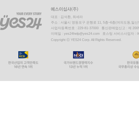
대표 : 김석환, 최세라
주소 : 서울시 영등포구 은행로 11, 5층~6층(여의도동,일신
사업자등록번호 : 229-81-37000 통신판매업신고 : 제 200
이메일 : yes24help@yes24.com 호스팅 서비스사업자 :
Copyright ⓒ YES24 Corp. All Rights Reserved.