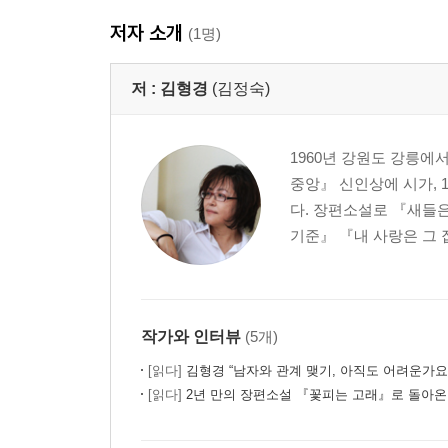
저자 소개
(1명)
저 :
김형경
(김정숙)
1960년 강원도 강릉에
중앙』 신인상에 시가,
다. 장편소설로 『새들
기준』 『내 사랑은 그 
작가와 인터뷰
(5개)
[읽다]
김형경 “남자와 관계 맺기, 아직도 어려운가요
[읽다]
2년 만의 장편소설 『꽃피는 고래』로 돌아온