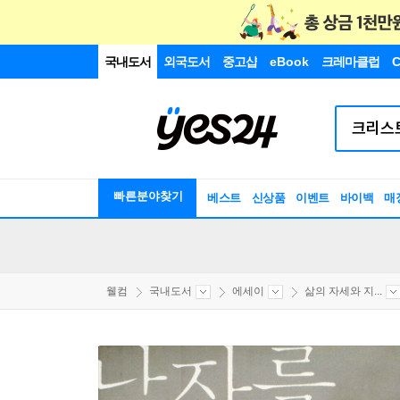
국내도서
외국도서
중고샵
eBook
크레마클럽
C
빠른분야찾기
베스트
신상품
이벤트
바이백
매
웰컴
국내도서
에세이
삶의 자세와 지...