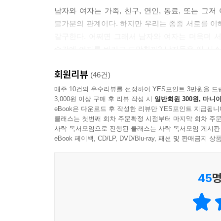
남자와 여자는 가족, 친구, 연인, 동료, 또는 그
불가분의 관계이다. 하지만 우리는 종종 서로를 이
갈구한다. 어쩌면 그래서 남자와 여자는 더욱더 
순간에 여자를 버리고 도망칠까? 남자들은 왜 사소
여자의 성공을 두려워할까? 남자들은 왜 여자와 친
회원리뷰
풀리지도 않는다. 남자, 당신은 도대체 누구십니까
(46건)
여자로도 살아봤던”(155면) 그리스신화 속 테이
매주 10건의 우수리뷰를 선정하여 YES포인트 3만원을 드
3,000원 이상 구매 후 리뷰 작성 시
일반회원 300원, 마니아
사례와 진솔한 경험담을 나누며, 남자를 알아가려
eBook은 다운로드 후 작성한 리뷰만 YES포인트 지급됩니
과정이 되길 응원한다.
클래스는 첫번째 회차 주문확정 시점부터 마지막 회차 주문
사락 독서모임으로 진행된 클래스는 사락 독서모임 게시판
술을 따라주는 것이 안부를 묻는 일이고, 술잔을 
eBook 페이백, CD/LP, DVD/Blu-ray, 패션 및 판매금
마주앉기, 함께 술 마시기, 함께 취하기, 그 모
상대방을 감싸안아 편안하게 해주는 행동을 할 줄
45
명
말하는 대신 술을 마시고, 기쁘다고 말하는 대신 노
남자들 내면에서 튀어나오는 것들이 무엇인지 보여주는
남자들은 형이상학적이고 관념적인 언어를 사용하