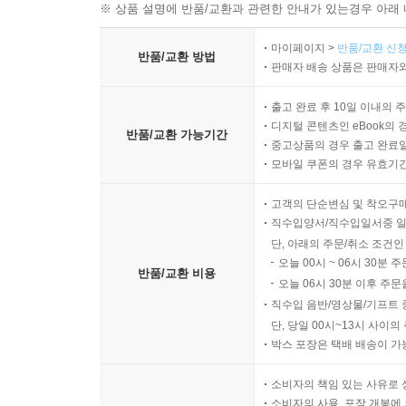
※ 상품 설명에 반품/교환과 관련한 안내가 있는경우 아래 
마이페이지 >
반품/교환 신청
반품/교환 방법
판매자 배송 상품은 판매자와
출고 완료 후 10일 이내의 
디지털 콘텐츠인 eBook의 
반품/교환 가능기간
중고상품의 경우 출고 완료일
모바일 쿠폰의 경우 유효기간(
고객의 단순변심 및 착오구
직수입양서/직수입일서중 일
단, 아래의 주문/취소 조건인
오늘 00시 ~ 06시 30분 
반품/교환 비용
오늘 06시 30분 이후 주문
직수입 음반/영상물/기프트 
단, 당일 00시~13시 사이
박스 포장은 택배 배송이 가
소비자의 책임 있는 사유로 
소비자의 사용, 포장 개봉에 