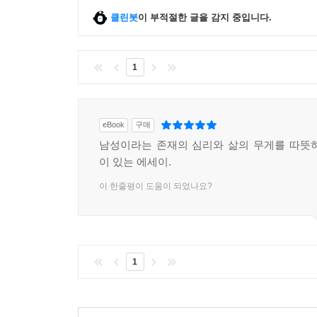
7. 카메라 모으다가 이젠 자전거에 빠진 남자(5%)
클린봇
이 부적절한 글을 감지 중입니다.
설문 결과 1위는 참가자의 25퍼센트가 공감한 ‘
1
“여자의 유혹에 약하게 진화되어”온 진화심리학과 
(3부 2장)
eBook
구매
“웨이트리스는 당신에게 마음이 있는 게 아니다.
남성이라는 존재의 심리와 삶의 무게를 따뜻
멀어지는 그녀의 뒷모습을 바라보며 그녀와 사랑
이 있는 에세이.
주문받으러 온 여종업원의 낯빛을 유심히 바라
나르시시스트이기 때문이다. (184~85면)
이 한줄평이 도움이 되었나요?
『사람 풍경』으로 시작된 소설가 김형경의 심리
정리해주며 수많은 독자들의 사랑을 받아왔다. 시
너그러움으로 독자에게도 따뜻한 위로를 전한다.
1
불편해하는 남자들이 세상을 살아가면서 끊임없이 
위한, 여자를 위하는 진솔한 남자를 위한 책이다.