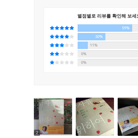
합리적이고 논리적인 데 반해 여자들의 언어는 산
않기 위해서라는 사실은 인정하지 않는다. 하지
별점별로 리뷰를 확인해 보세
사랑의 말일 것이다. (102면)
59%
남녀 간의 조화로운 관계를 위한 김형경의 조언
30%
11%
책은 총 4부로 구성되어 있다. 각각 남자의 관계,
0%
남녀 간의 조화로운 관계를 모색한다.
0%
1부 ‘남자의 관계 맺기’는 남자들이 어린 시절 
다룬다. 어머니와의 애착관계가 이후 남자들이 맺
관계에서 생겨나는 경쟁심과 남자들의 어깨를 짓누
2부 ‘남자의 열정 사용법’은 남자들이 생의 에
남자에게 투여하지만, 내면의 감정을 겉으로 드러내
투자하기를 즐기는 것. 또한 남성들에게 모든 감정과
고찰도 흥미롭다.
2