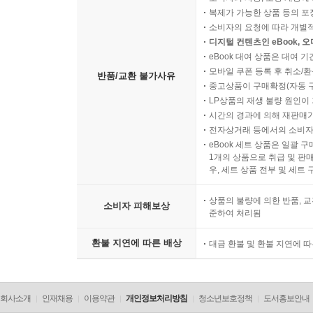
복제가 가능한 상품 등의 포장을 
소비자의 요청에 따라 개별
디지털 컨텐츠인 eBook, 
eBook 대여 상품은 대여 기
모바일 쿠폰 등록 후 취소/환
반품/교환 불가사유
중고상품이 구매확정(자동 
LP상품의 재생 불량 원인이 기
시간의 경과에 의해 재판매가
전자상거래 등에서의 소비자
eBook 세트 상품은 일괄 
1개의 상품으로 취급 및 판매
우, 세트 상품 전부 및 세트
상품의 불량에 의한 반품, 교
소비자 피해보상
준하여 처리됨
환불 지연에 따른 배상
대금 환불 및 환불 지연에 
회사소개
인재채용
이용약관
개인정보처리방침
청소년보호정책
도서홍보안내