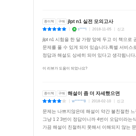
문제를 풀고 난 후 한 문제씩 복습할 때 활용할 수 
jlpt n1 실전 모의고사
⑤ 해석
종이책
구매
지문과 문제&선택지에 대한 정확한 한글 해석을 실
s****l
2018-11-05
신고
|
|
|
jlpt n1 시험을 한 달 가량 앞에 두고 이 
⑥ 해설
문제를 풀 수 있게 되어 있습니다.특별 서비스로
저자의 노하우가 그대로 녹아 있는 해설입니다. 답
정답과 해설도 상세히 되어 있다고 생각됩니다.문
이 리뷰가 도움이 되었나요?
⑦ 어휘
지문과 문제에 나온 단어들을 꼼꼼하게 정리하였습니
해설이 좀 더 자세했으면
종이책
구매
w******8
2018-02-10
신고
|
|
|
문제는 나쁘지않은데 해설이 약간 불친절한 느
그냥 1 2 3번이 정답이니까 4번이 오답이라
가끔 해설이 친절하지 못해서 이해되지 않는 