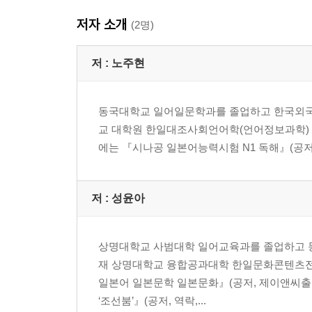
1교시 언어지식(문자·어휘·문법)·독해
저자 소개
2교시 청해
(2명)
해답용지
저 :
노주현
정답&해설집
동국대학교 일어일문학과를 졸업하고 한국외국
머리말
교 대학원 한일대조사회언어학(언어정보과학) 
이 책의 구성 및 활용법
에는 『시나공 일본어능력시험 N1 독해』(공저)
新일본어능력시험 N1 가이드
JLPT N1 문제 유형&학습법
실전 모의고사 1회~4회 정답표
저 :
성윤아
실전 모의고사 정답&해설 1회
실전 모의고사 정답&해설 2회
실전 모의고사 정답&해설 3회
상명대학교 사범대학 일어교육과를 졸업하고 
실전 모의고사 정답&해설 4회
재 상명대학교 융합공과대학 한일문화콘텐츠전
일본어 일본문학 일본문화』(공저, 제이앤씨출판사,
‘조선붐’』(공저, 역락,...