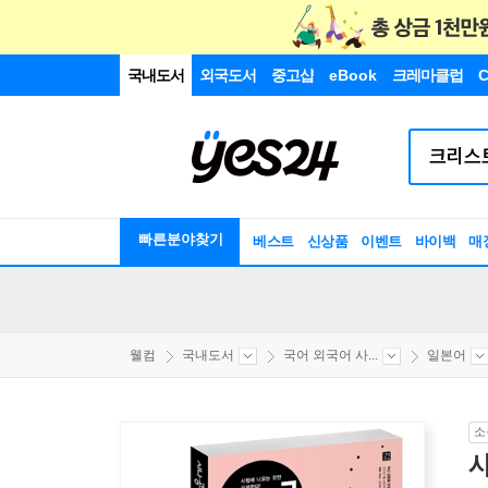
국내도서
외국도서
중고샵
eBook
크레마클럽
C
빠른분야찾기
베스트
신상품
이벤트
바이백
매
웰컴
국내도서
국어 외국어 사...
일본어
소
시