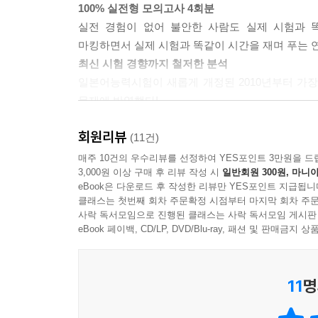
100% 실전형 모의고사 4회분
실전 경험이 없어 불안한 사람도 실제 시험과 
마킹하면서 실제 시험과 똑같이 시간을 재며 푸는 
최신 시험 경향까지 철저한 분석
일본어능력시험이 새롭게 개정된 2010년부터 가
문제에 반영했다!
독학자를 위한 상세한 문제 해설
회원리뷰
오답의 이유까지 꼼꼼하게 분석한 상세한 해설은 기
(11건)
매주 10건의 우수리뷰를 선정하여 YES포인트 3만원을 드
3,000원 이상 구매 후 리뷰 작성 시
일반회원 300원, 마니아
★ 이 책의 특징
eBook은 다운로드 후 작성한 리뷰만 YES포인트 지급됩니
클래스는 첫번째 회차 주문확정 시점부터 마지막 회차 주문
1. 기본서로 이론만 익히면 끝? 실전에는 실전 연습
사락 독서모임으로 진행된 클래스는 사락 독서모임 게시판
일본어능력시험의 기본은 문제 유형을 익히고 주요 
eBook 페이백, CD/LP, DVD/Blu-ray, 패션 및 판매금
단순히 이론만 달달 외운다고 시험에 합격할 수 
빠삭하게 안다고 하더라도 시간이 부족하면 맞힐
11
명
익히겠다는 생각이 아니라면, 모의고사 문제집을 
경제적이고 실용적인 방법입니다.