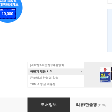
[대학생X취준생] 여름방학
하반기 채용 시작
큰코쌤과 한능검 합격
YBM X 농심 배홍동
시나공 JLPT 일본어능력시험 N1 실전 모의고사
도서정보
리뷰/한줄평
(11/34)