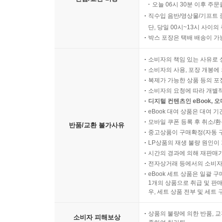
오늘 06시 30분 이후 주문
직수입 음반/영상물/기프트 
단, 당일 00시~13시 사이
박스 포장은 택배 배송이 가
소비자의 책임 있는 사유로 
소비자의 사용, 포장 개봉에 
복제가 가능한 상품 등의 포장을 
소비자의 요청에 따라 개별
디지털 컨텐츠인 eBook, 
eBook 대여 상품은 대여 기
모바일 쿠폰 등록 후 취소/환
반품/교환 불가사유
중고상품이 구매확정(자동 
LP상품의 재생 불량 원인이 기
시간의 경과에 의해 재판매가
전자상거래 등에서의 소비자
eBook 세트 상품은 일괄 
1개의 상품으로 취급 및 판매
우, 세트 상품 전부 및 세트
상품의 불량에 의한 반품, 교
소비자 피해보상