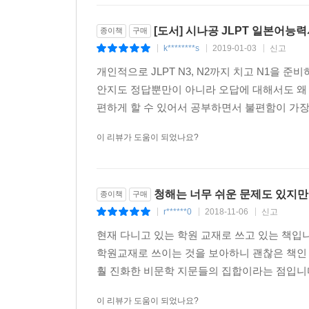
[도서] 시나공 JLPT 일본어능
종이책
구매
★ 본문 구성 미리보기
k********s
2019-01-03
신고
|
|
|
이 책은 『문제집』과 『정답&해설집』으로 나뉘어
개인적으로 JLPT N3, N2까지 치고 N1을 
(Answer Sheet)를 활용하여 실제 시험처
안지도 정답뿐만이 아니라 오답에 대해서도 왜 
보완한 후 다음 회차 문제로 넘어가세요!
편하게 할 수 있어서 공부하면서 불편함이 가장 
이 리뷰가 도움이 되었나요?
① 문제 유형 설명 및 TIP
문제의 유형을 설명하고 어떤 점에 유의해서 풀어야
청해는 너무 쉬운 문제도 있지만
종이책
구매
② 출제 포인트
r******0
2018-11-06
신고
|
|
|
모든 문제에 출제 포인트를 제시하여 출제의도를 파
현재 다니고 있는 학원 교재로 쓰고 있는 책
③ 난이도 표시
학원교재로 쓰이는 것을 보아하니 괜찮은 책인 것
모든 문제에 ★로 난이도를 표기했습니다. 문제의 
훨 진화한 비문학 지문들의 집합이라는 점입니다.
이 리뷰가 도움이 되었나요?
④ mp3 파일 번호