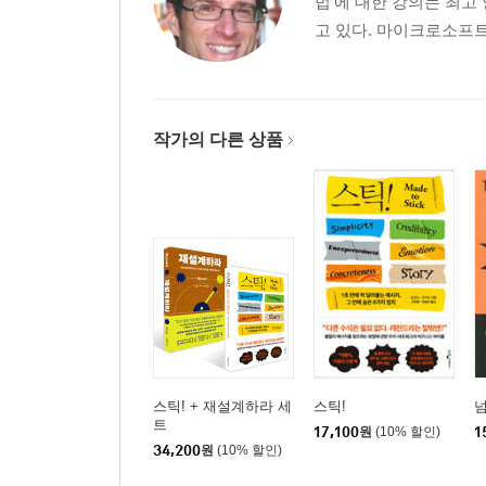
법’에 대한 강의는 최고
고 있다. 마이크로소프트, 나
작가의 다른 상품
스틱! + 재설계하라 세
스틱!
넘
트
17,100
원
(10% 할인)
1
34,200
원
(10% 할인)