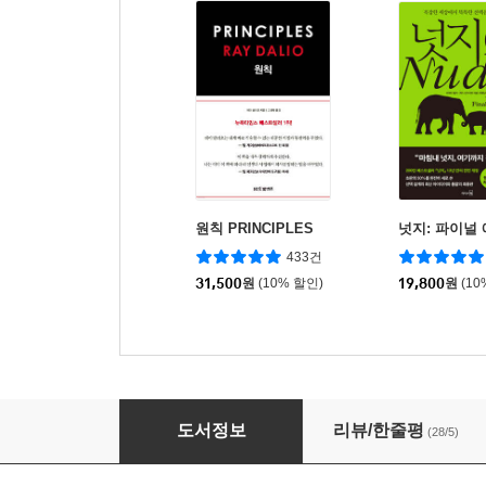
원칙 PRINCIPLES
넛지: 파이널
433건
31,500
원
(10% 할인)
19,800
원
(10
후회 없음
도서정보
리뷰/한줄평
(28/5)