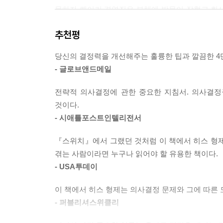
생활 속에서 우리는 흔히 상황을 속단한 뒤 그 믿음을 뒷
못하자 퀘이커 경영진은 부채에 발목이 잡혔고 회사는
을 가로막는 두 번째 악당이다. (…) 사람들은 주
받고 스내플을 긴급 매각했고, 스미스버그는 치욕스
쉽다. 특정 정당을 지지하는 사람은 지지 정당에 유
추천평
“가부 판정형” 결정조차 아니었다. 무조건 하고 
다. 새 차나 새 컴퓨터에 눈독 들이는 사람은 소비
아니다. 세계 4대 회계 법인 중 하나인 KPMG가 
--- p.30
당신의 결정력을 개선해주는 훌륭한 팁과 깔끔한 4단
것으로 나타났다. 이뿐이 아니다. 미국에서 실시한 
- 글로브앤드메일
만에 그만두며, 기업 임원 중 60퍼센트가 자기 조
이 “단기 감정short-term emotion”이 결정
어떻게 해야 일과 삶에서 올바른 선택을 할 수 있을
쟁점을 짚고 또 되짚으며 마주한 상황에 괴로워한다.
전략적 의사결정에 관한 중요한 지침서. 의사결정
--- p.35
것이다.
리더라면 올바른 결정을 내릴 줄 알아야 한다
- 시애틀포스트인텔리전서
“우리는 비틀스의 사운드가 마음에 들지 않습니다. 
세계적인 밀리언셀러 작가 칩 히스와 댄 히스 형제
『스위치』에서 그랬던 것처럼 이 책에서 히스 형제
얼마 후 딕 로는 자신이 결정을 가로막는 네 번째 악당
이미 자신들의 주요 연구 분야 중 하나인 아이디어와
겪는 사람이라면 누구나 읽어야 할 유용한 책이다.
펼쳐질 미래를 실제로 자신이 아는 것보다 더 많이 
주요 연구 분야인 의사결정 성공법의 걸작이다. 아무
- USA투데이
--- p.37
조직은 어떻게 중요한 결정을 내리고 어떤 실수를 하
이 책에서 히스 형제는 의사결정 문제와 그에 따른 
선택 내리기”를 더없이 쉽고 명쾌하게 설명해준
이쯤 왔으면 당신은 우리에게서 뭔가 약속을 기대할
- 퍼블리셔스위클리
도달하도록 분명한 솔루션을 제공한다. 그간 “좋은
부족하지 않은 삶을 살게 된다든지, 동료들이나 주
관한 생각』 『상식 밖의 경제학』 『넛지』 등이
다. 이런! 그렇지는 않다. 우리 경험으로 볼 때 당