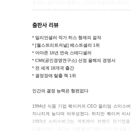
희망의 승리”라고 말했다. 그러나 테일러와 버턴이 
조차 무릎 꿇게 한 희망의 승리였다고나 할까(이들의
가령 2009년 미국에서는 6만 1535개에 달하는 
출판사 리뷰
못했다고 했다.
--- p.19
* 밀리언셀러 작가 히스 형제의 걸작
* [월스트리트저널] 베스트셀러 1위
러발로와 시보니는 (매출, 수익, 점유율을 높이는)
* 아마존 10년 연속 스테디셀러
분석보다 6배 더 결정적인 역할을 한다”라는 사실
* CMI(공인경영연구소) 선정 올해의 경영서
는 일이 많다. 그러나 반대 경우는 드물다. “아무
* 전 세계 18개국 출간
--- p.20~21
* 결정장애 탈출 책 1위
콜은 결정을 가로막는 첫 번째 악당과 싸우고 있다. 바
인간의 결정 능력은 형편없다
두고 이분법으로 바라보는 것을 가리킨다. 예컨대 사
할까?” 또 “새 차를 살까 말까?” 대신 “우리 가
1994년 식품 기업 퀘이커의 CEO 윌리엄 스미스
못한다.
지나치게 높다며 아우성쳤다. 하지만 퀘이커 이사
--- p.28
1983년 스미스버그는 게토레이 브랜드 모기업을
인물이었다. 결과는 어땠을까? 퀘이커의 스내플 