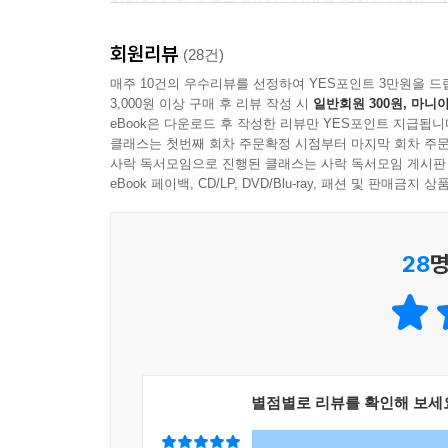
리더의 가장 중요한 임무는 올바른 결정을 내리는 것
형제의 이 책은 기존 연구 성과 중 가장 유용한 진
는 당신이 조금이나마 더 좋은 결정을 하기를 바란다
- 잉크
다). 또한 대체로 다른 사람의 편향을 알아보기는 
회원리뷰
(28건)
“의사결정에 관한 책은 널렸다. 하지만 히스 형제
내기를 바란다. 우리는 그 일을 돕고 싶다.
직장과 개인 생활에서 어려운 결정에 직면했을 때
매주 10건의 우수리뷰를 선정하여 YES포인트 3만원을 드
실전편인 이 책에서 히스 형제는 우리의 결정을 방
--- p.48
의사결정 능력을 향상시키려는 모든 사람에게 큰 도
3,000원 이상 구매 후 리뷰 작성 시
일반회원 300원, 마니아
“WRAP”을 알려준다. WRAP 프로세스는 일상생활
eBook은 다운로드 후 작성한 리뷰만 YES포인트 지급됩니
- 커커스리뷰
유용한 기술이다. 특히 올바른 결정을 내리는 것이
클래스는 첫번째 회차 주문확정 시점부터 마지막 회차 주문
우리는 삶의 시간 대부분을 “자동 조종 시스템autop
사락 독서모임으로 진행된 클래스는 사락 독서모임 게시판
손에 꼽을 정도다. 그런데 이런 결정들은 시간상 비중
eBook 페이백, CD/LP, DVD/Blu-ray, 패션 및 판매금
사람은 보이는 것이 전부라고 생각한다 : 결정을 좀
이 점을 운전에 비유했다. 차를 운전할 때는 95퍼
이 책은 “회전”에 관한 이야기다.
“우리는 누군가를 깊이 알기 전에 그 사람을 좋아하
--- p.54
28
명
회사가 대박을 터뜨릴 것이라 믿는다.” 노벨 경제
성향을 “보이는 것이 전부”라고 일컫는다. 히스 
피시호프는 이들의 결정을 분류하면서 10대에게 가
스포트라이트를 옮겨봐야 한다는 사실을 망각하는 
을 가리켜 “결심 진술형statement of resolv
인간의 생각과 결정은 편향과 비합리성에 깊이 물들어
음으로 흔하게 나타나는 형태는 1가지 선택지만 가늠하는
어질까 말까?”가 선택지를 하나만 고려하는 결정이라고 
히스 형제는 이 책에서 결정을 가로막는 요인으로 “편
별점별로 리뷰를 확인해 보세
이것은 “부리토를 먹을까 샌드위치를 먹을까?”처럼 
사고틀”은 선택지를 지나치게 제한하는 것을 가리킨다
않는다. 결심 진술형 결정과 가부 판정형 결정은 1