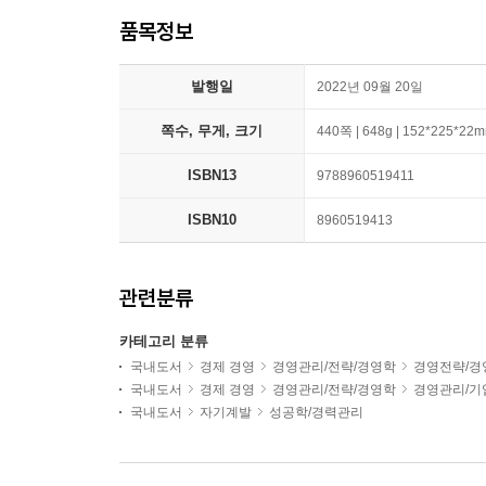
품목정보
발행일
2022년 09월 20일
쪽수, 무게, 크기
440쪽 | 648g | 152*225*22
ISBN13
9788960519411
ISBN10
8960519413
관련분류
카테고리 분류
국내도서
경제 경영
경영관리/전략/경영학
경영전략/경
국내도서
경제 경영
경영관리/전략/경영학
경영관리/기
국내도서
자기계발
성공학/경력관리