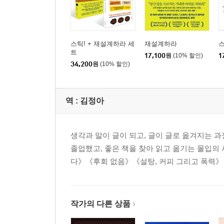
스틱! + 재설계하라 세
재설계하라
스
트
17,100
원
(10% 할인)
1
34,200
원
(10% 할인)
역 :
김정아
생각과 말이 글이 되고, 글이 글로 옮겨지는 
졸업했고, 좋은 책을 찾아 읽고 옮기는 몰입의
다》《후회 없음》《설탕, 커피 그리고 폭력》
작가의 다른 상품