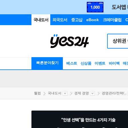
국내도서
외국도서
중고샵
eBook
크레마클럽
C
빠른분야찾기
베스트
신상품
이벤트
바이백
매
웰컴
국내도서
경제 경영
경영관리/전략/...