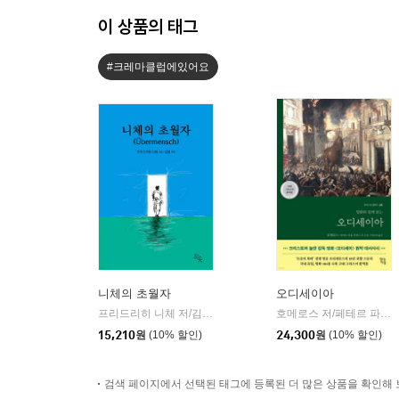
이 상품의 태그
#크레마클럽에있어요
니체의 초월자
오디세이아
프리드리히 니체 저/김철 편역
히읏
호메로스 저/페테르 파울 루벤스 그림/박문재 역
|
15,210
원
(10% 할인)
24,300
원
(10% 할인)
검색 페이지에서 선택된 태그에 등록된 더 많은 상품을 확인해 