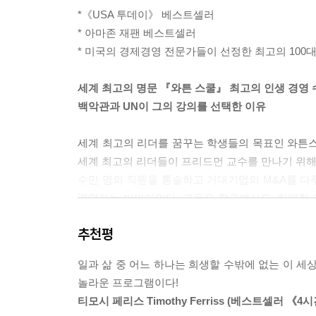
*《USA 투데이》 베스트셀러
* 아마존 재팬 베스트셀러
* 미국의 경제경영 전문가들이 선정한 최고의 100
세계 최고의 명문 『와튼 스쿨』 최고의 인생 경영 
백악관과 UN이 그의 강의를 선택한 이유
세계 최고의 리더를 꿈꾸는 학생들의 목표인 와튼스
세계 최고의 리더들이 프리드먼 교수를 만나기 위해
수만 명의 직원을 통솔하고 거대기업의 M&A를 다
경영하는 방법이었다. 그들은 학교에서도, 치열한 
연구 결과로 일과 삶의 관계 재정립을 통해 인생
추천평
같은 글로벌 기업의 CEO, 백악관과 UN 등 거대
을 진행해 왔다. 그리고 그의 수업을 거친 사람들은 
일과 삶 중 어느 하나는 희생할 수밖에 없는 이 세
흔들림 없이 삶을 지지하는 것은 물론 인생의 만족
놀라운 프로그램이다!
티모시 페리스 Timothy Ferriss (베스트셀러 《4
단순한 성공이 아닌 삶의 방향키를 잡아내다