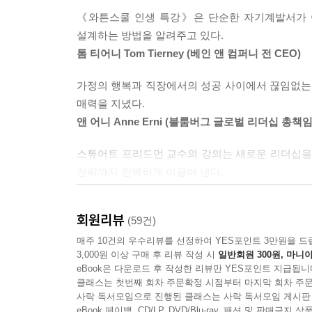
인생 전체를 이끄는 프리드먼 교수의 토털 리더십
《와튼스쿨 인생 특강》은 단순한 자기계발서가 
설계하는 방법을 알려주고 있다.
와튼스쿨 최고의 교수로 평가받는 프리드먼 교수는
톰 티어니 Tom Tierney (베인 앤 컴퍼니 전 CEO)
조직을 움직이는 방향키를 제대로 잡아내는 것이라
이끌어가는 모두가 리더의 호칭을 얻어야 한다고
가정의 행복과 직장에서의 성공 사이에서 끊임없는 
희생시키는 방식이 아닌, 조화와 균형을 통해 갈
매력을 지녔다.
하는 것이 바로 프리드먼 교수가 말하는 ‘토털 리더십
앤 어니 Anne Erni (블룸버그 글로벌 리더십 총책임
스튜어트 프리드먼 교수의 강의는 새로운 리더십을 
“일과 인생은 제로섬 게임이 아니다!”
전략까지 완벽하게 이끌어 낸다.
일과 인생에 대한 고정관념을 뒤엎는 창조적 해법
레이몬드 길마틴 Raymond V. Gilmartin (하버
많은 사람들이 자신의 삶을 주도적으로 리드하는 
회원리뷰
(59건)
관계를 위해 삶에 대한 열정을 비롯해 너무 많은
매주 10건의 우수리뷰를 선정하여 YES포인트 3만원을 드
희생될 수밖에 없는 ‘제로섬 게임’이라고 여겨온
3,000원 이상 구매 후 리뷰 작성 시
일반회원 300원, 마니아
가치를 뒤로 한 채 직장에만 몰두해온 기존 사고
eBook은 다운로드 후 작성한 리뷰만 YES포인트 지급됩니
여기며 헌신해왔다는 대부분의 사람들은 가정생활
클래스는 첫번째 회차 주문확정 시점부터 마지막 회차 주문
사락 독서모임으로 진행된 클래스는 사락 독서모임 게시판
구성하고 있는 요소들의 매커니즘을 이해시키고 
eBook 페이백, CD/LP, DVD/Blu-ray, 패션 및 판매금