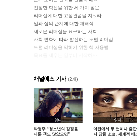
진정한 혁신을 위한 세 가지 질문
리더십에 대한 고정관념을 지워라
일과 삶의 관계에 대한 재해석
새로운 리더십을 요구하는 사회
사회 변화에 따라 발전하는 토털 리더십
토털 리더십을 익히기 위한 책 사용법
목표를 세우는 일부터 시작하자
두 번째 강의. 나에게 진짜 중요한 것은 무엇인가
채널예스 기사
마틴 루터 킹과 스티브 잡스에게 배우는 ‘나를 찾는 
(2개)
네 개의 키워드로 풀어내는 나의 비전
절대 포기할 수 없는 가치관을 찾아라
멈춰야 제대로 보인다
세 번째 강의. 삶을 구성하는 네 가지 영역
읽다
읽다
나만의 영역을 정의하라
박영주 “청소년의 감정을
이란에서 두 번이나 출
다룬 책도 많았으면”
지 당한 소설, 세계적 베
인생을 설명하는 네 개의 원