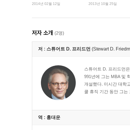
트셀러 되다!
2014년 02월 12일
2013년 10월 25일
네 가지 영역의 행복지수
시간은 결코 문제가 되지 않는다
네 번째 강의. 문제도 해법도 결국 사람이다
저자 소개
(2명)
가장 중요한 사람들을 파악하라
사람들은 나에게 무엇을 원하는가
저 :
스튜어트 D. 프리드먼
(Stewart D. Fried
나는 사람들에게 무엇을 원하는가
인생을 완성시키는 네 개의 퍼즐
네 가지 질문, 네 가지 해답
스튜어트 D. 프리드먼은
관계를 움직이는 패턴을 읽어라
991년에 그는 MBA 및
관계 개선에 효과적인 디지털의 힘
개설했다. 미시간 대학교
쿨 휴직 기간 동안 그는
다섯 번째 강의. 다음 단계로 들어서는 열쇠, 대화
대화로 얻을 수 있는 것들
모든 대화에는 준비가 필요하다
역 :
홍대운
소통의 두려움을 이겨내는 법
시선의 방향을 쫓으면 새로운 기회가 보인다