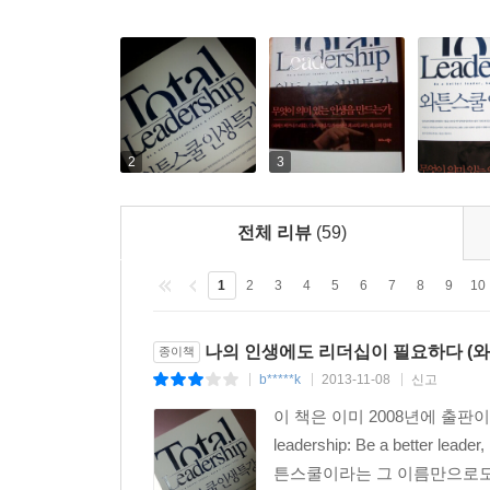
2
3
전체 리뷰
(59)
1
2
3
4
5
6
7
8
9
10
나의 인생에도 리더십이 필요하다 (와튼
종이책
b*****k
2013-11-08
신고
|
|
|
이 책은 이미 2008년에 출판이
leadership: Be a bette
튼스쿨이라는 그 이름만으로도