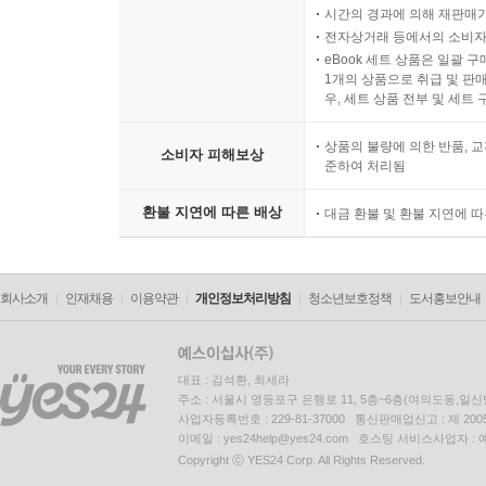
시간의 경과에 의해 재판매가
전자상거래 등에서의 소비자
eBook 세트 상품은 일괄 
1개의 상품으로 취급 및 판매
우, 세트 상품 전부 및 세트
상품의 불량에 의한 반품, 교
소비자 피해보상
준하여 처리됨
환불 지연에 따른 배상
대금 환불 및 환불 지연에 
회사소개
인재채용
이용약관
개인정보처리방침
청소년보호정책
도서홍보안내
대표 : 김석환, 최세라
주소 : 서울시 영등포구 은행로 11, 5층~6층(여의도동,일신
사업자등록번호 : 229-81-37000 통신판매업신고 : 제 200
이메일 : yes24help@yes24.com 호스팅 서비스사업자 :
Copyright ⓒ YES24 Corp. All Rights Reserved.