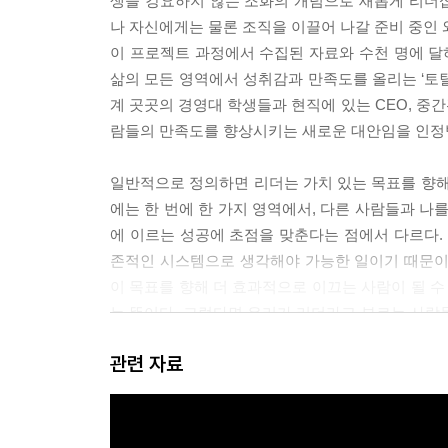
생을 강요하지 않는 조화의 개념으로 새롭게 리더
신뢰받는 블루칩이 되어라
나 자신에게는 물론 조직을 이끌어 나갈 준비 중인
변화를 이끌어 내는 열정과 의지
이 프로젝트 과정에서 수집된 자료와 수천 명에 
신뢰와 평판이 성공의 발판이다
삶의 모든 영역에서 성취감과 만족도를 올리는 ‘토
계 곳곳의 경영대 학생들과 현직에 있는 CEO, 중
여덟 번째 강의. 성장으로 올라서는 사다리
람들의 만족도를 향상시키는 새로운 대안임을 인정받을
되짚어 보기: 나의 목표와 평가지표들
되짚어 보기: 사람들과 내가 기대하는 것들
일반적으로 정의하면 리더는 가치 있는 목표를 향해
되짚어 보기: 네 가지 방향에서 바라보기
에는 한 번에 한 가지 영역에서, 다른 사람들과 나
새로운 출발선에 서다
에 이르는 성공에 초점을 맞춘다는 점에서 다르다.
리더십을 위한 교훈
존적인 시스템으로 생각해야 가능한 일이기 때문이다
당신은 지금 무엇이 달라지고 있는가?
이 목표를 향해 더 효과적으로 이끄는 사람이 될 수
발전을 위한 다음 단계
는 뜻이다. 그렇다면 우리가 리더라고 부르는 사람
나의 이야기를 시작하자
(리더의 역할을 수행할) 잠재력은 관리자와 경영자
이미 당신은 리더이다
관련 자료
더라고 생각하고 가치 있는 목표를 향해 사람들을 
없는 자원이다. 많을수록 좋다. ---「리더에 대한
부록 A _ 나의 토털 리더십 코칭 네트워크
부록 B _ 조직에서 토털 리더십을 활용하여 네 가
대개 사람들은 다양한 역할들을 통합할 방법을 찾기가