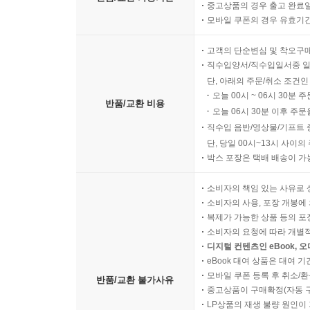
중고상품의 경우 출고 완료일
모바일 쿠폰의 경우 유효기간(
고객의 단순변심 및 착오구
직수입양서/직수입일서중 일
단, 아래의 주문/취소 조건인
오늘 00시 ~ 06시 30분 
반품/교환 비용
오늘 06시 30분 이후 주문
직수입 음반/영상물/기프트 
단, 당일 00시~13시 사이
박스 포장은 택배 배송이 가
소비자의 책임 있는 사유로 
소비자의 사용, 포장 개봉에 
복제가 가능한 상품 등의 포장을 
소비자의 요청에 따라 개별
디지털 컨텐츠인 eBook, 
eBook 대여 상품은 대여 기
모바일 쿠폰 등록 후 취소/환
반품/교환 불가사유
중고상품이 구매확정(자동 
LP상품의 재생 불량 원인이 기