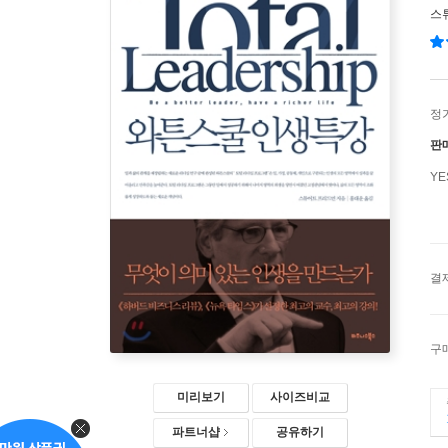
스
정
판
Y
결
구
미리보기
사이즈비교
파트너샵
공유하기