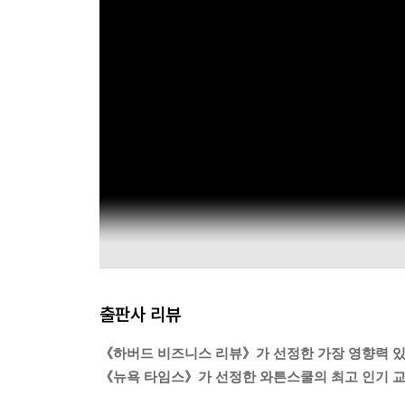
러려면 약간의 상상력이 필요하다. 주저하지 말고 마
될 수 있을 방법을 최대한 많이 찾아보자. 네 가지 
이해관계자들 사이에 상호 이익을 실현할 기회가 존
한 영역에서 다른 영역으로 전환하면서 성과도 개선할 수 있
고 있다면 삶의 다른 영역에서도 더 자긍심을 가지고
역이 개선되자 긍정적 효과가 넘쳐흐르면서 간접적
들 중에는 일 영역의 변화에만 초점을 맞추고 다른 
준다. 네 가지 영역 모두 성공하고자 한다면 오직 
특정 영역에서만 성과를 개선하려는 것은 토털 리더
---「네 가지 질문, 네 가지 해답」
출판사 리뷰
《하버드 비즈니스 리뷰》가 선정한 가장 영향력 있
《뉴욕 타임스》가 선정한 와튼스쿨의 최고 인기 교