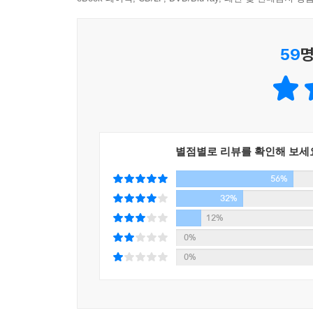
거창한 노력과 혁신적인 변화가 아니라 삶의 우선
프리드먼 교수의 《와튼스쿨 인생 특강》은 단순히
영향력을 점점 넓혀왔다.
59
명
프리드먼 교수의 혁신적인 리더십에 공감한 포드사
절감하고 70만 달러의 수익을 창출하는 성과를 거두었
컨설턴트들 역시 프리드먼 교수의 수업에 참가한 이후
100만 달러 이상의 추가 수익을 올렸다.
이 밖에도 토털 리더십에 참여했던 사람들을 대상으로
별점별로 리뷰를 확인해 보세
31% 그리고 자신의 내적 삶에 대한 만족도는 
56%
미국국립보건원(National Institutes of He
32%
기업과 비영리 단체에서 활용되고 있다.
12%
스튜어트 프리드먼 교수의 웹사이트인 www.totalle
0%
활동 중인 토털 리더들에 대한 이야기 등 여러 자
0%
미래로 흔들리고, 다양한 갈등의 틈새에서 시달려
제시해줄 것이다.