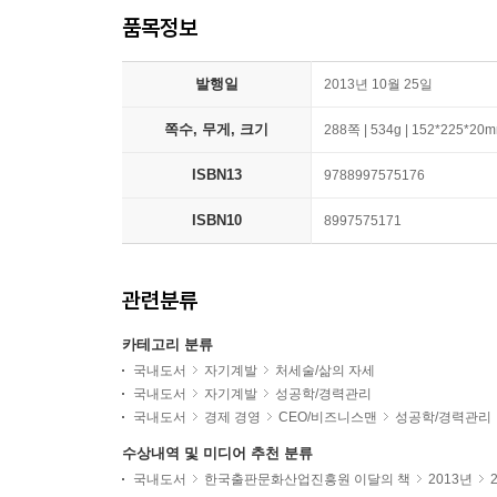
품목정보
발행일
2013년 10월 25일
쪽수, 무게, 크기
288쪽 | 534g | 152*225*20
ISBN13
9788997575176
ISBN10
8997575171
관련분류
카테고리 분류
국내도서
자기계발
처세술/삶의 자세
국내도서
자기계발
성공학/경력관리
국내도서
경제 경영
CEO/비즈니스맨
성공학/경력관리
수상내역 및 미디어 추천 분류
국내도서
한국출판문화산업진흥원 이달의 책
2013년