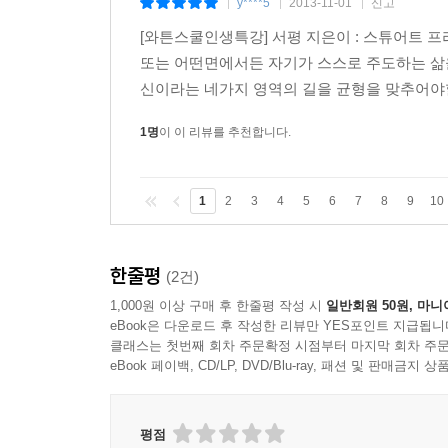
y****5
2013-11-01
신고
|
|
|
[와튼스쿨인생특강] 서평 지은이 : 스튜어트 프
또는 어떤면에서든 자기가 스스로 주도하는 삶을
신이라는 네가지 영역의 길을 균형을 맞추어야할
1명
이 이 리뷰를 추천합니다.
1
2
3
4
5
6
7
8
9
10
한줄평
(2건)
1,000원 이상 구매 후 한줄평 작성 시
일반회원 50원, 마니
eBook은 다운로드 후 작성한 리뷰만 YES포인트 지급됩니
클래스는 첫번째 회차 주문확정 시점부터 마지막 회차 주문
eBook 페이백, CD/LP, DVD/Blu-ray, 패션 및 판매금
평점