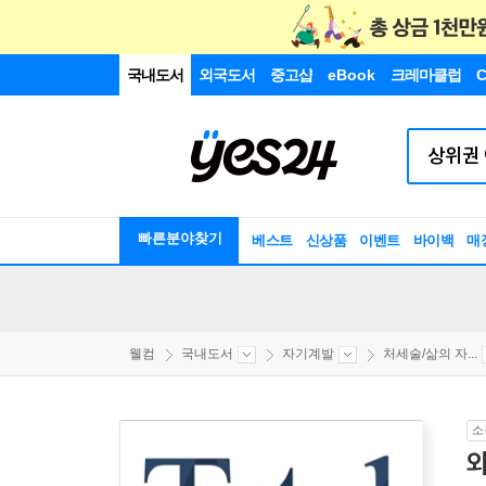
국내도서
외국도서
중고샵
eBook
크레마클럽
C
빠른분야찾기
베스트
신상품
이벤트
바이백
매
웰컴
국내도서
자기계발
처세술/삶의 자...
소