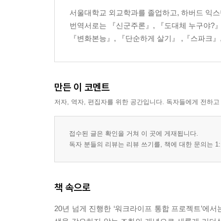
사람들과의 공통분모를 찾아라
서울대학교 외교학과를 졸업하고, 하버드 익스
열린 태도로 신뢰를 쌓아라
번역서로는 『신군주론』, 『도대체 누구야?』,
마음을 열고 대화에 뛰어들어라
『변화본능』, 『단순하게 살기』 ,『스파크』
여섯 번째 강의. 비전을 현실로 이끄는 실험
아홉 가지 실험 아이디어
아이디어를 떠올리는 몇 가지 방법
만든 이 코멘트
성과보다 과정에 집중하라
저자, 역자, 편집자를 위한 공간입니다. 독자들에게 전하고
노력의 성적표를 읽는 법
변화를 위한 필수조건, 의지
접수된 글은 확인을 거쳐 이 곳에 게재됩니다.
독자 분들의 리뷰는 리뷰 쓰기를, 책에 대한 문의는 1:
일곱 번째 강의. 사람들의 관심과 협조를 리드하라
작은 것부터 차근차근 시작하라
타인을 중심으로 생각하고 행동하라
책 속으로
자발적 참여를 이끄는 정치적 감각을 길러라
함께 갈 사람을 발견하라
20년 넘게 진행한 ‘워크라이프 통합 프로젝트’에서
폭발적인 네트워크의 힘