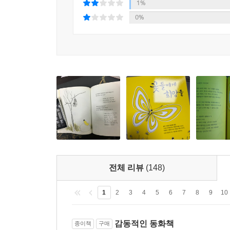
1%
0%
전체 리뷰
(148)
1
2
3
4
5
6
7
8
9
10
감동적인 동화책
종이책
구매