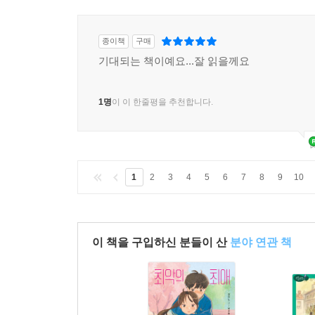
종이책
구매
기대되는 책이예요...잘 읽을께요
1명
이 이 한줄평을 추천합니다.
1
2
3
4
5
6
7
8
9
10
이 책을 구입하신 분들이 산
분야 연관 책