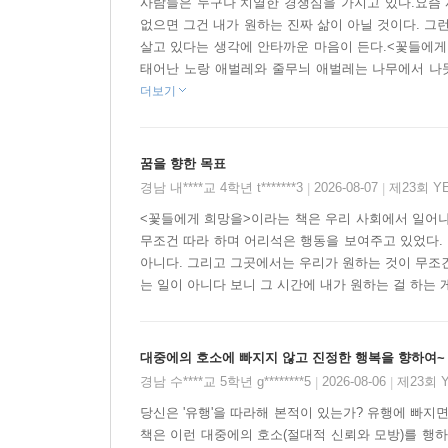
사람들은 누구나 치열한 경쟁심을 가지고 있다.요즘 
없으면 그건 내가 원하는 진짜 삶이 아닐 것이다. 그
살고 있다는 생각에 안타까운 마음이 든다.<꽃들에게 
태어난 노랑 애벌레와 줄무늬 애벌레는 나무에서 나뭇잎
더보기
꿈을 향한 목표
경남 내****교 4학년 t*******3
2026-08-07
제23회 
|
|
<꽃들에게 희망을>이라는 책은 우리 사회에서 일어나
무조건 따라 하며 어리석은 행동을 보여주고 있었다. 
아니다. 그리고 그곳에서는 우리가 원하는 것이 무조건
는 일이 아니다 보니 그 시간에 내가 원하는 걸 하는 
대중에의 호소에 빠지지 않고 진정한 행복을 향하여~
경남 수****교 5학년 g********5
2026-08-06
제23회 
|
|
당신은 '유행'을 따라해 본적이 있는가? 유행에 빠지
책은 이런 대중에의 호소(절대적 신뢰와 모방)를 행하