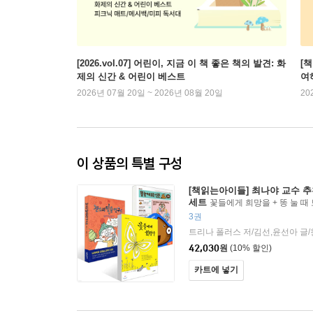
[2026.vol.07] 어린이, 지금 이 책 좋은 책의 발견: 화
[
제의 신간 & 어린이 베스트
여
2026년 07월 20일 ~ 2026년 08월 20일
20
이 상품의 특별 구성
[책읽는아이들] 최나야 교수 추
세트
꽃들에게 희망을 + 똥 눌 때 보
소리탈출연구소 1 : 집중력 도둑
3권
42,030
원
(10% 할인)
카트에 넣기