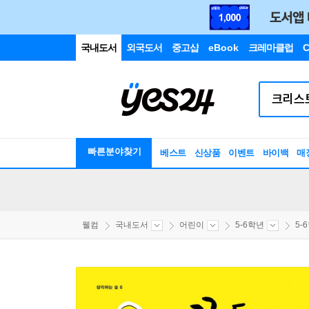
국내도서
외국도서
중고샵
eBook
크레마클럽
C
빠른분야찾기
베스트
신상품
이벤트
바이백
매
웰컴
국내도서
어린이
5-6학년
5-