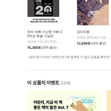
부자 아빠 가난한 아빠 2
강아지똥
0주년 특별 기념판
권정생 글/정승각 그림
길
|
로버트 기요사키 저/안진환 역
민음인
|
12,600
원
(10% 할인)
15,300
원
(10% 할인)
검색 페이지에서 선택된 태그에 등록된 더 많은 상품을 확인해 
이 상품의 이벤트
(11개)