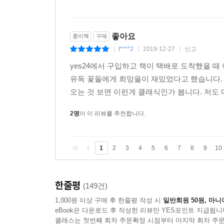
좋아요
종이책
구매
t****2
2019-12-27
신고
|
|
|
yes24에서 구입하고 책이 택배로 도착했을 때 
유독 꽃들에게 희망을이 재밌었다고 했습니다. 저
오는 것 보면 이런게 클래식인가 봅니다. 저도 다
2명
이 이 리뷰를 추천합니다.
1
2
3
4
5
6
7
8
9
10
한줄평
(149건)
1,000원 이상 구매 후 한줄평 작성 시
일반회원 50원, 마니
eBook은 다운로드 후 작성한 리뷰만 YES포인트 지급됩니
클래스는 첫번째 회차 주문확정 시점부터 마지막 회차 주문