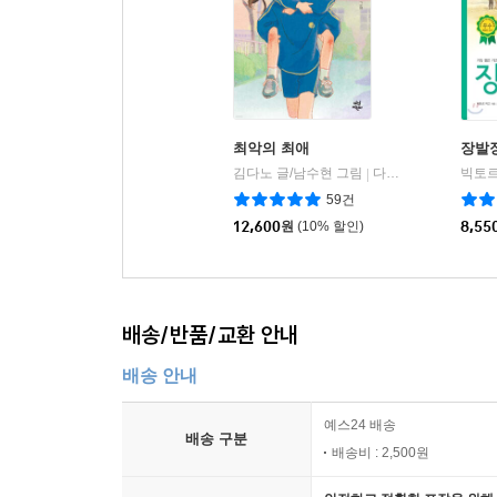
최악의 최애
장발
김다노 글/남수현 그림
다산어린이
|
59건
12,600
원
(10% 할인)
8,55
배송/반품/교환 안내
배송 안내
예스24 배송
배송 구분
배송비 : 2,500원