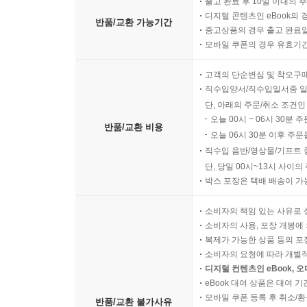
출고 완료 후 10일 이내의 
디지털 콘텐츠인 eBook의 
반품/교환 가능기간
중고상품의 경우 출고 완료일
모바일 쿠폰의 경우 유효기간(
고객의 단순변심 및 착오구
직수입양서/직수입일서중 일
단, 아래의 주문/취소 조건인
오늘 00시 ~ 06시 30분 
반품/교환 비용
오늘 06시 30분 이후 주문
직수입 음반/영상물/기프트 
단, 당일 00시~13시 사이
박스 포장은 택배 배송이 가
소비자의 책임 있는 사유로 
소비자의 사용, 포장 개봉에 
복제가 가능한 상품 등의 포장을 
소비자의 요청에 따라 개별
디지털 컨텐츠인 eBook, 
eBook 대여 상품은 대여 기
모바일 쿠폰 등록 후 취소/환
반품/교환 불가사유