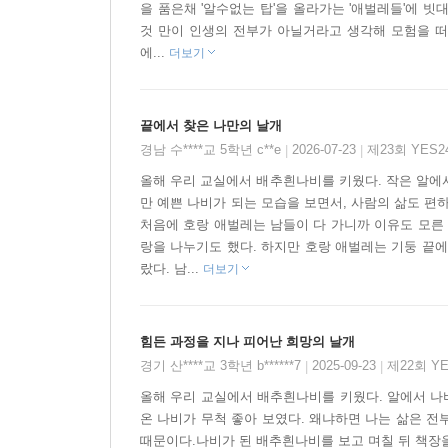
을 품은채 '알수없는 탑'을 올라가는 '애벌레들'에 
것 만이 인생의 전부가 아닐거라고 생각해 모험을 떠난
에...
더보기
끝에서 찾은 나만의 날개
경남 수****교 5학년 c**e
2026-07-23
제23회 YES
|
|
올해 우리 교실에서 배추흰나비를 키웠다. 작은 알에
만 예쁜 나비가 되는 모습을 보면서, 사람의 삶도 편
처음에 호랑 애벌레는 남들이 다 가니까 이유도 모른 
랑을 나누기도 했다. 하지만 호랑 애벌레는 기둥 끝에
랐다. 남...
더보기
힘든 과정을 지나 피어난 희망의 날개
경기 산****교 3학년 b******7
2025-09-23
제22회 Y
|
|
올해 우리 교실에서 배추흰나비를 키웠다. 알에서 나
온 나비가 무척 좋아 보였다. 왜냐하면 나는 삶은 전
때문이다.나비가 된 배추흰나비를 보고 며칠 뒤 책장을