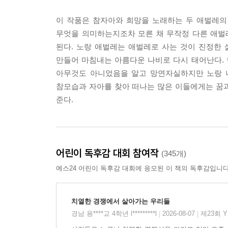
이 작품은 참자아와 희망을 노래하는 두 애벌레의
무엇을 의미하는지조차 모른 채 무작정 다른 애벌레
된다. 노랑 애벌레는 애벌레로 사는 것이 진정한
만들어 마침내는 아름다운 나비로 다시 태어난다. 
아무것도 아니었음을 알고 망연자실하지만 노랑 나
참모습과 자아를 찾아 떠나는 많은 이들에게는 꿈과
준다.
어린이 독후감 대회 참여작
(345개)
예스24 어린이 독후감 대회에 응모된 이 책의 독후감입니다
치열한 경쟁에서 살아가는 우리들
경남 용****교 4학년 l*********l
2026-08-07
제23회 
|
|