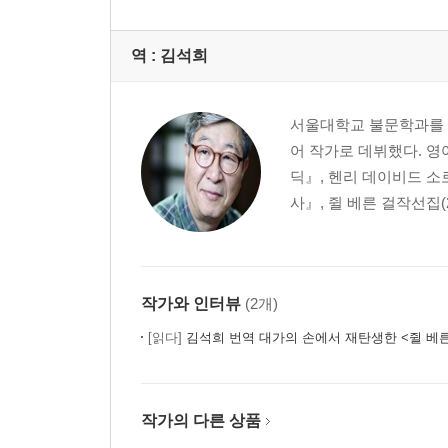
역 :
김석희
서울대학교 불문학과를 졸
어 작가로 데뷔했다. 영
딕』, 헨리 데이비드 소
사』, 쥘 베른 걸작선집(
작가와 인터뷰
(2개)
[읽다]
김석희 번역 대가의 손에서 재탄생한 <쥘 베
작가의 다른 상품