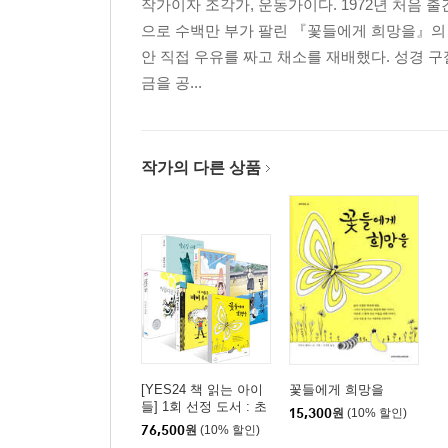
작가이자 조각가, 운동가이다. 1972년 처음 출
으로 수백만 부가 팔린 『꽃들에게 희망을』의 작가
안 직접 우유를 짜고 채소를 재배했다. 성경 
금을 공...
작가의 다른 상품
[YES24 책 읽는 아이
꽃들에게 희망을
들] 1회 선정 도서 : 초
15,300
원
(10% 할인)
등 3~4학년 세트
76,500
원
(10% 할인)