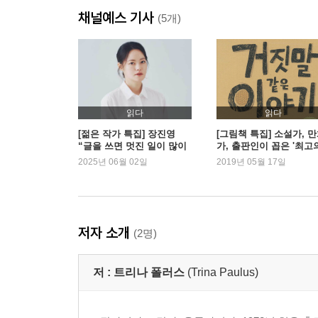
채널예스 기사
(5개)
읽다
읽다
[젊은 작가 특집] 장진영
[그림책 특집] 소설가, 
“글을 쓰면 멋진 일이 많이
가, 출판인이 꼽은 '최고
일어나는 것 같아요”
그림책'
2025년 06월 02일
2019년 05월 17일
저자 소개
(2명)
저 :
트리나 폴러스
(Trina Paulus)