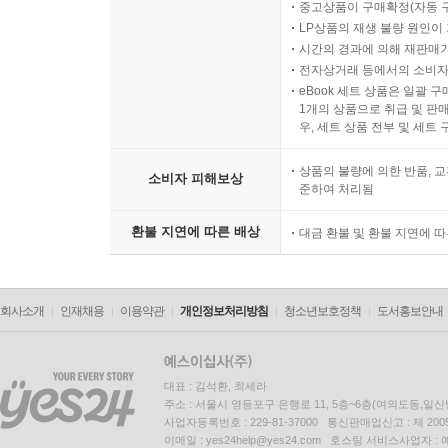
중고상품이 구매확정(자동 
LP상품의 재생 불량 원인이 기
시간의 경과에 의해 재판매가
전자상거래 등에서의 소비자
eBook 세트 상품은 일괄 
1개의 상품으로 취급 및 판매
우, 세트 상품 전부 및 세트
상품의 불량에 의한 반품, 교
소비자 피해보상
준하여 처리됨
환불 지연에 따른 배상
대금 환불 및 환불 지연에 
회사소개
인재채용
이용약관
개인정보처리방침
청소년보호정책
도서홍보안내
대표 : 김석환, 최세라
주소 : 서울시 영등포구 은행로 11, 5층~6층(여의도동,일신
사업자등록번호 : 229-81-37000 통신판매업신고 : 제 200
이메일 : yes24help@yes24.com 호스팅 서비스사업자 :