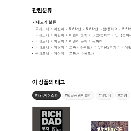
관련분류
카테고리 분류
국내도서
어린이
5-6학년
5-6학년 그림/동화책
5-6
국내도서
어린이
어린이 문학
그림/동화책
명작동화/
국내도서
어린이
어린이 문학
동화책
국내도서
어린이
교과서수록도서
5학년2학기
국어활
국내도서
어린이
교과서 수록도서
이 상품의 태그
#Y2K책장소환
#탑골공원책벌레
#애벌레
#희망