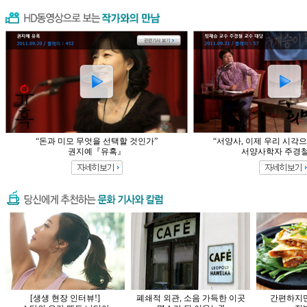
“돈과 미모 무엇을 선택할 것인가”
“서양사, 이제 우리 시각으
권지예『유혹』
서양사학자 주경철
[생생 현장 인터뷰!]
폐쇄적 외관, 소음 가득한 이곳
간편하지