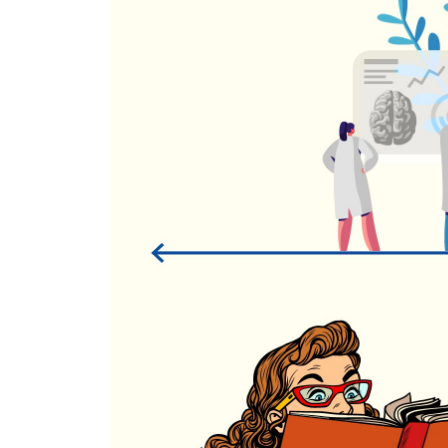
메타인지 공부법 완성을 위한 뇌과학 실천 전략
01┃효과적인 공부를 위해 잠은 어떻게 자야 할까?
02┃식스센스와 초능력, 텔레파시를 느끼는 방법이
03┃공부에 도움이 되는 호르몬 분비는 어떻게 해야
04┃뇌가 무엇인가 기억하는 시간이 왜 많이 걸리는
05┃혼자보다 함께 공부하는 것이 더 효과적일까?
06┃창의성을 향상시키는 비결은 무엇일까?
07┃독서와 뇌는 어떤 관계가 있을까?
08┃남자와 여자의 뇌는 무엇이 다를까?
09┃메타인지 공부 혁명을 위한 뇌과학 전략은 무
에필로그┃메타인지가 하브루타와 만나서 이룬 진
도움을 받은 도서 목록