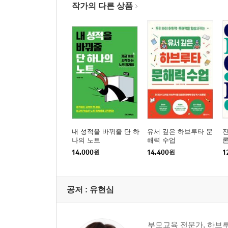
작가의 다른 상품
내 성적을 바꿔줄 단 하
유서 깊은 하브루타 문
진
나의 노트
해력 수업
14,000
원
14,400
원
1
공저 :
유현심
부모교육 전문가, 하브루