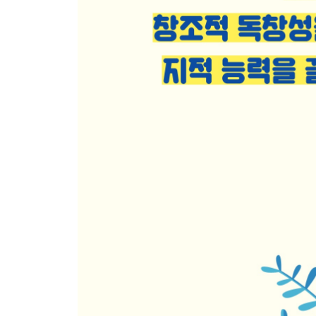
02┃기억술사와 기억력 챔피언, 암기의 비결
03┃뇌의 신경가소성과 공부와의 관계
04┃기억과 학습의 원리, 시냅스와 해마
05┃기억의 종류, 단기 기억과 장기 기억
06┃인간의 뇌구조에 대한 모습과 기능
07┃사람의 ‘지능’을 결정짓는 신피질
PART 4 │
메타인지 공부력을 끌어 올리는 학습코칭 6가지 습
01┃첫 번째, 10가지 비법으로 기억력을 향상시키
02┃두 번째, 공부 집중을 위해 필요한 것과 버려야 
03┃세 번째, 방해 요인을 제거하고 집중도를 높이
04┃네 번째, 공부에 도움이 되는 운동이 있다
05┃다섯 번째, 학습 효과를 높이는 식사법
06┃여섯 번째, 공부 집중에 도움이 되는 소리와 조
PART 5 │