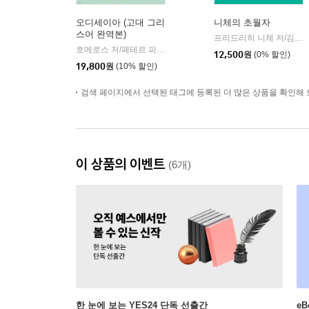
오디세이아 (고대 그리
니체의 초월자
스어 완역본)
프리드리히 니체 저/김철 편역
호메로스 저/페테르 파울 루벤스 그림/박문재 역
현대지성
|
12,500
원
(0% 할인)
19,800
원
(10% 할인)
검색 페이지에서 선택된 태그에 등록된 더 많은 상품을 확인해 
이 상품의 이벤트
(6개)
한 눈에 보는 YES24 단독 선출간
e