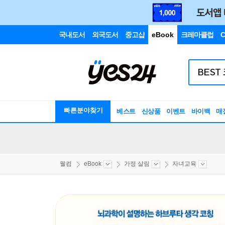
국내도서
외국도서
중고샵
eBook
크레마클럽
C
빠른분야찾기
베스트
신상품
이벤트
바이백
매
웰컴
eBook
가정 살림
자녀교육