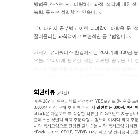
방법을 스스로 모니터링하는 과정, 생각에 대한 생각
능력, 등으로 설명할 수 있습니다.
『메타인지 공부법』이란 뇌과학에 바탕을 둔 “생
끌어올리는 과학적이고 보편적인 공부법입니다.
21세기 유비쿼터스 환경에서는 20세기에 100년 
오늘, 우리에게 필요한 것은 어쩌면 공부를 더
메타인지를 작동시켜 생각에 대한 생각과 질문과 
메타인지가 있습니다. 이 책으로 메타인지 공부법에
회원리뷰
《메타인지 공부법》으로 잠재되어 있는 내 아이의 
(20건)
메타인지 공부법에서는 자기 자신에 대해 얼마나 
매주 10건의 우수리뷰를 선정하여 YES포인트 3만원을 드
3,000원 이상 구매 후 리뷰 작성 시
일반회원 300원, 마니아
작동하게 만드는 것입니다. 메타인지란 “생각에 
eBook은 다운로드 후 작성한 리뷰만 YES포인트 지급됩니
통해 습득할 수 있습니다.
클래스는 첫번째 회차 주문확정 시점부터 마지막 회차 주문
사락 독서모임으로 진행된 클래스는 사락 독서모임 게시판
생각을 하려면 질문을 던지고 생각하고 또 질문하
eBook 페이백, CD/LP, DVD/Blu-ray, 패션 및 판매금