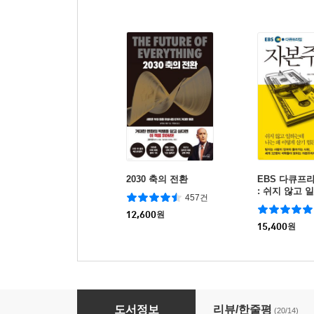
2030 축의 전환
EBS 다큐프
: 쉬지 않고 
457건
왜 이렇게 살
12,600
원
15,400
원
메타인지 공부법
도서정보
리뷰/한줄평
(20/14)