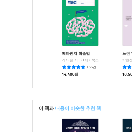
메타인지 학습법
느린
리사 손 저
21세기북스
박찬선
|
156건
14,400
원
10,5
이 책과
내용이 비슷한 추천 책