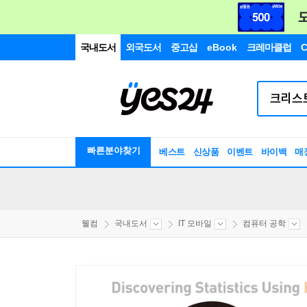
국내도서
외국도서
중고샵
eBook
크레마클럽
C
빠른분야찾기
베스트
신상품
이벤트
바이백
매
웰컴
국내도서
IT 모바일
컴퓨터 공학