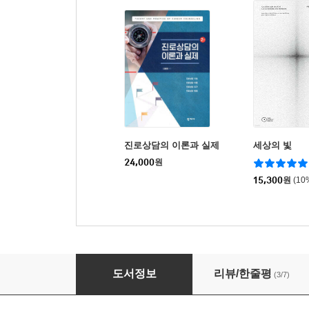
진로상담의 이론과 실제
세상의 빛
24,000
원
15,300
원
(10
앤디 필드의 유쾌한 R 통계학
도서정보
리뷰/한줄평
(3/7)