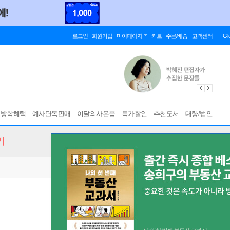
로그인
회원가입
마이페이지
카트
주문/배송
고객센터
Gl
름방학혜택
예사단독판매
이달의사은품
특가할인
추천도서
대량/법인
기