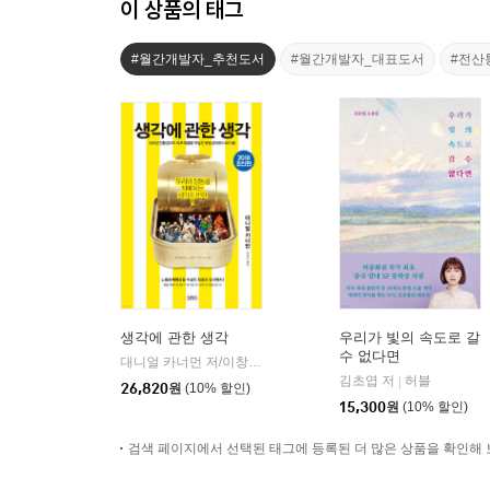
이 상품의 태그
#월간개발자_추천도서
#월간개발자_대표도서
#전산
생각에 관한 생각
우리가 빛의 속도로 갈
수 없다면
대니얼 카너먼 저/이창신 역
김영사
|
김초엽 저
허블
|
26,820
원
(10% 할인)
15,300
원
(10% 할인)
검색 페이지에서 선택된 태그에 등록된 더 많은 상품을 확인해 