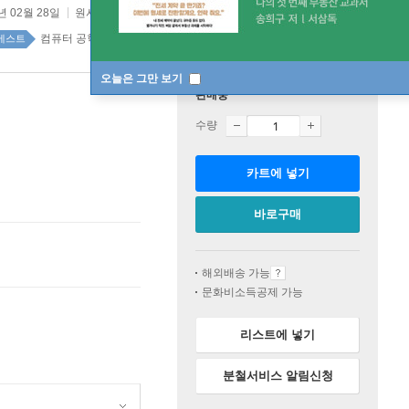
년 02월 28일
원서 :
Discovering Statistics Using R
컴퓨터 공학 top100 32주
베스트
오늘은 그만 보기
판매중
수량
카트에 넣기
바로구매
해외배송 가능
문화비소득공제 가능
리스트에 넣기
분철서비스 알림신청