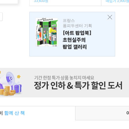
33,600원
매입가 3,900
프랑스
퐁피두센터 기획
[아트 팝업북]
초현실주의
팝업 갤러리
들이
함께 산 책