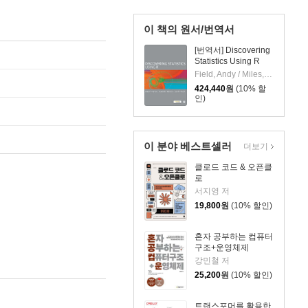
이 책의 원서/번역서
[번역서] Discovering
Statistics Using R
Field, Andy / Miles, Jeremy / Field, Zoe
424,440
원
(10% 할
인)
이 분야 베스트셀러
더보기
클로드 코드 & 오픈클
로
서지영 저
19,800
원
(10% 할인)
혼자 공부하는 컴퓨터
구조+운영체제
강민철 저
25,200
원
(10% 할인)
트랜스포머를 활용한