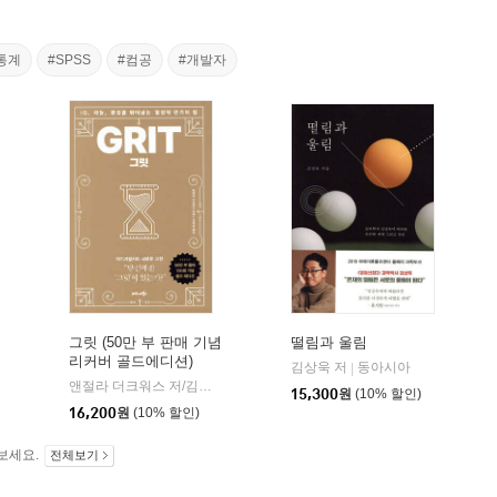
통계
#SPSS
#컴공
#개발자
그릿 (50만 부 판매 기념
떨림과 울림
리커버 골드에디션)
김상욱 저
동아시아
|
앤절라 더크워스 저/김미정 역
비즈니스북스
|
15,300
원
(10% 할인)
16,200
원
(10% 할인)
보세요.
전체보기