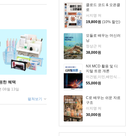
클로드 코드 & 오픈클
로
서지영 저
19,800
원
(10% 할인)
모듈로 배우는 머신러
닝
정상근 저
38,000
원
NX MCD 활용 및 디
지털 트윈 개론
이건범,이민,배민식 저
원한 혜택
55,000
원
년 08월 13일
C로 배우는 쉬운 자료
펼쳐보기
구조
이지영 저
30,000
원