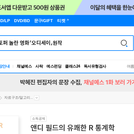
D/LP
DVD/BD
문구
/GIFT
티켓
장안내
채널예스
사락
예스펀딩
클래스24
독서유형검사
여
RBTI Lab
독서유형검사
박혜진 편집자의 문장 수집,
채널예스 1화 보러 가
자료구조/알고리...
소득공제
앤디 필드의 유쾌한 R 통계학