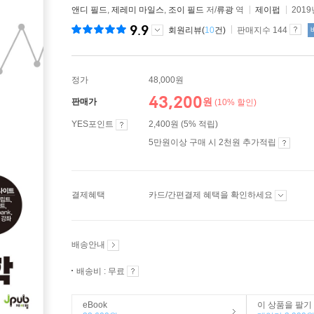
앤디 필드
,
제레미 마일스
,
조이 필드
저/
류광
역
제이펍
2019
9.9
회원리뷰(
10
건)
판매지수 144
정가
48,000원
43,200
원
판매가
(10% 할인)
YES포인트
2,400원 (5% 적립)
5만원이상 구매 시 2천원 추가적립
결제혜택
카드/간편결제 혜택을 확인하세요
배송안내
배송비 : 무료
eBook
이 상품을 팔기