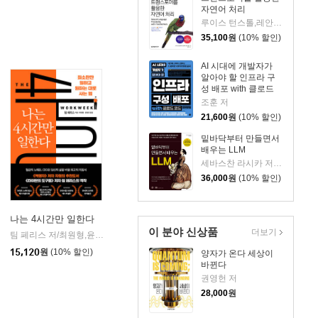
자연어 처리
루이스 턴스톨,레안드로 폰 베라,토마스 울프 공저/박해선 역
35,100
원
(10% 할인)
AI 시대에 개발자가
알아야 할 인프라 구
성 배포 with 클로드
코드
조훈 저
21,600
원
(10% 할인)
밑바닥부터 만들면서
배우는 LLM
세바스찬 라시카 저/박해선 역
36,000
원
(10% 할인)
나는 4시간만 일한다
이 분야 신상품
더보기
팀 페리스 저/최원형,윤동준 공역
다른상상
|
15,120
원
(10% 할인)
양자가 온다 세상이
바뀐다
권영헌 저
28,000
원