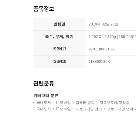
품목정보
발행일
2019년 02월 28일
쪽수, 무게, 크기
1,252쪽 | 2,379g | 188*245
ISBN13
9791188621361
ISBN10
118862136X
관련분류
카테고리 분류
국내도서
IT 모바일
컴퓨터 공학
자료구조/알고리즘
국내도서
IT 모바일
프로그래밍 언어
프로그래밍 언어 