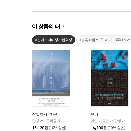
이 상품의 태그
#전미도서비평가협회상
#뉴욕타임즈_21세기_100대도서
작별하지 않는다
속죄
한강 저
문학동네
이언 매큐언 저/한정아 역
|
|
15,120
원
(10% 할인)
16,200
원
(10% 할인)