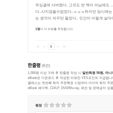
그렇게 저자는 퇴거당하는 것이 일상인 빈민들을 
무심결에 사버렸다. 그것도 싼 책이 아님에도 .
퇴거당하는 사람들은 누구인가? 집 안에서 많은 시
다..사지않을수없었다..ㅠㅠㅠ하지만 당시에는 책
궁금증을 해소해줄 수 있는 연구와 데이터는 찾을 
는 생각이 자꾸만 들었다.. 인간이 이렇게 살아
(Milwaukee Area Renters Sturdy)〉와 
1명
이 이 리뷰를 추천합니다.
세입자연구〉의 성과를 인정받아 2015년에 
수상하기도 했다). 이 연구들은 퇴거로 대표되는
취약하다는 사실 등을 탄탄한 설문조사와 통계를 기반
1
조화를 이루고 있는 이 책 『쫓겨난 사람들』은 사
있을 것이다.
한줄평
(6건)
빈곤을 야기하는 주거 문제, 분석을 넘어 대안을 
1,000원 이상 구매 후 한줄평 작성 시
일반회원 50원, 마니
eBook은 다운로드 후 작성한 리뷰만 YES포인트 지급됩니
그처럼 이 책은 주거 문제를 중심으로 가난의 굴레
클래스는 첫번째 회차 주문확정 시점부터 마지막 회차 주문
eBook 페이백, CD/LP, DVD/Blu-ray, 패션 및 판매금
데 그치지 않는다. “임대료에서 이윤을 얻을 자
있다. 저자는 영국의 주택수당(Housing benefit)
모든 가정에 주택바우처를 제공할 것을 주장한다. 
평점
도움을 주고, 특히 네덜란드의 경우에서처럼 극빈자