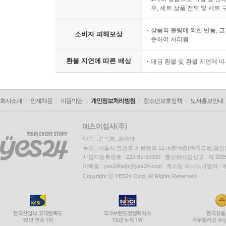
우, 세트 상품 전부 및 세트
상품의 불량에 의한 반품, 교
소비자 피해보상
준하여 처리됨
환불 지연에 따른 배상
대금 환불 및 환불 지연에 
회사소개
인재채용
이용약관
개인정보처리방침
청소년보호정책
도서홍보안내
대표 : 김석환, 최세라
주소 : 서울시 영등포구 은행로 11, 5층~6층(여의도동,일신
사업자등록번호 : 229-81-37000 통신판매업신고 : 제 200
이메일 : yes24help@yes24.com 호스팅 서비스사업자 :
Copyright ⓒ YES24 Corp. All Rights Reserved.