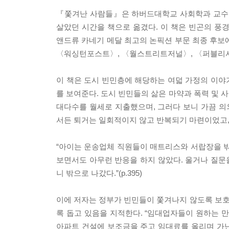
『쫓겨난 사람들』은 하버드대학교 사회학과 교수 
살았던 시간을 책으로 옮겼다. 이 책은 빈곤의 풍경
앤드류 카네기 메달 최고의 논픽션 부문 최종 후보에 
〈워싱턴포스트〉, 〈월스트리트저널〉, 〈퍼블리셔
이 책은 도시 빈민층에 해당하는 여덟 가정의 이야
를 보여준다. 도시 빈민들의 삶은 마약과 폭력 및 사
대다수를 월세로 지출했으며, 그러다 보니 가끔 
서든 퇴거는 일회적이지 않고 반복되기 마련이었고,
“아이는 운송업체 직원들이 매트리스와 서랍장을 밖
보면서도 아무런 반응을 하지 않았다. 울거나 질문을
니 밖으로 나갔다.”(p.395)
이에 저자는 정부가 빈민들이 쫓겨나지 않도록 보
록 돕고 있음을 지적한다. “임대업자들이 원하는 
아파트 건설에 보조금을 주고 임대료를 올리며 가난