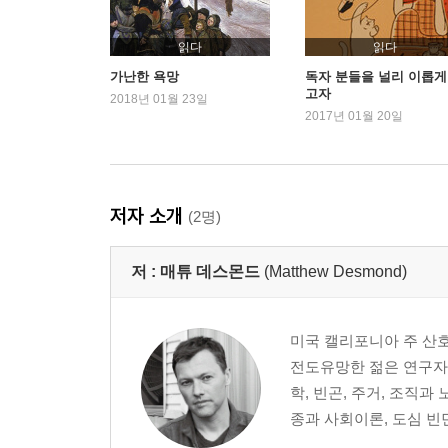
14. 높은 관용
15. 소란 행위
읽다
읽다
16. 눈 위의 재
가난한 욕망
독자 분들을 널리 이롭게
고자
2018년 01월 23일
2017년 01월 20일
3부: 쫓겨난 이후
17. 이게 미국이다
18. 식료품 구매권으로 랍스터를
19. 리틀
저자 소개
(2명)
20. 노스사이드를 원하는 사람은 없다
21. 머리가 큰 소년
저 :
매튜 데스몬드
(Matthew Desmond)
22. 사람들이 엄마한테 벌을 주면
23. 평온클럽
24. 아무리 해도 이 수렁에서 벗어나지 못해
미국 캘리포니아 주 산
전도유망한 젊은 연구자를
에필로그: 집, 그리고 희망
학, 빈곤, 주거, 조직과
이 프로젝트에 관하여
종과 사회이론, 도심 빈민
감사의 말