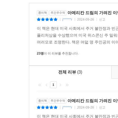
“아이는 운송업체 직원들이 매트리스와 서랍장을 밖
아메리칸 드림의 가려진 이면
종이책
주간우수작
보면서도 아무런 반응을 하지 않았다. 울거나 질
j******r
2024-09-26
신고
|
|
|
돌더니 밖으로 나갔다.”(p.395)
이 책은 현대 미국 사회에서 주거 불안정과 빈
이에 저자는 정부가 빈민들이 쫓겨나지 않도록 
퓰리처상을 수상했으며 미국 위스콘신 주 밀워
있도록 돕고 있음을 지적한다. “임대업자들이 원하
여러모로 조명한다. 책은 여덟 명 주인공의 이야
고급 아파트 건설에 보조금을 주고 임대료를 올리
23명
이 이 리뷰를 추천합니다.
임대업자의 요청에 따라 한 가정을 강제로 내쫓는
공개하는 것도 모두 정부”(p.415)라는 것이다.
떠난다.
전체 리뷰
(3)
그런 사회 모순을 건조한 문체가 아닌 유려한 산문
하는 책의 분위기는, 머리로만 문제를 인식하게 
1
독자들은 잘 쓰인 리얼리즘 소설과 사회학 연구서 두
아메리칸 드림의 가려진 이면
종이책
주간우수작
“물이 얼면서 주위 나뭇가지 끝에는 금방이라도 떨
j******r
2024-09-26
신고
|
|
|
크림색 리본이 달린 여섯 송이의 흰 백합을 바라보았다
이 책은 현대 미국 사회에서 주거 불안정과 빈