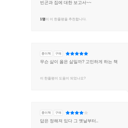
지역사회 안정성으로 이어져 이웃들이 강력한 유대를 형
빈곤과 집에 대한 보고서~~
도시와 마을은 동네가 구성하며, 동네는 결국 집이
있지 않을까. 그런 측면에서 『쫓겨난 사람들』은
1명
이 이 한줄평을 추천합니다.
크고 작은 정책을 다루는 사람들 역시 주목해야 할 
종이책
구매
무슨 삶이 옳은 삶일까? 고민하게 하는 책
이 한줄평이 도움이 되었나요?
종이책
구매
답은 정해져 있다 그 옛날부터..