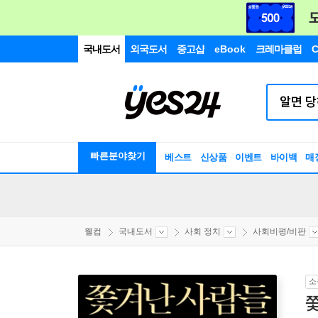
국내도서
외국도서
중고샵
eBook
크레마클럽
C
빠른분야찾기
베스트
신상품
이벤트
바이백
매
웰컴
국내도서
사회 정치
사회비평/비판
소