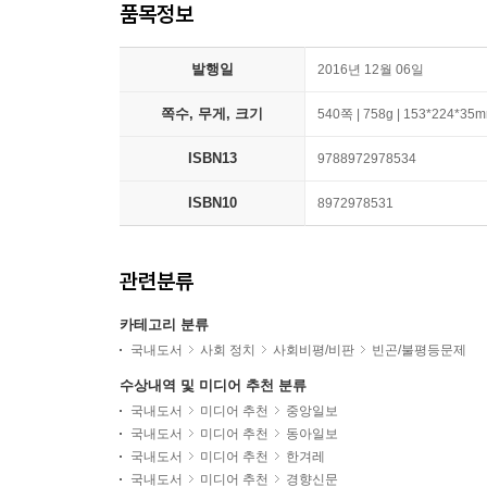
품목정보
발행일
2016년 12월 06일
쪽수, 무게, 크기
540쪽 | 758g | 153*224*35
ISBN13
9788972978534
ISBN10
8972978531
관련분류
카테고리 분류
국내도서
사회 정치
사회비평/비판
빈곤/불평등문제
수상내역 및 미디어 추천 분류
국내도서
미디어 추천
중앙일보
국내도서
미디어 추천
동아일보
국내도서
미디어 추천
한겨레
국내도서
미디어 추천
경향신문