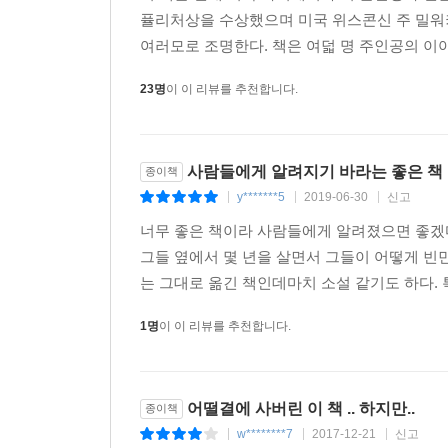
퓰리처상을 수상했으며 미국 위스콘신 주 밀워
가난의 굴레를 세심하게 묘사한 ‘빈곤, 불평등 연구
여러모로 조명한다. 책은 여덟 명 주인공의 이야
마치 문학작품을 읽는 것 같은 느낌을 주기도 하지
23명
이 이 리뷰를 추천합니다.
보냈던 부모님 집을 은행에 빼앗기는 아픔을 겪었고
어울리기도 했다. 그때의 경험은 그가 빈곤을 모
전공을 고민하다 사회학을 택하게 만들었다. 흔히
사람들에게 알려지기 바라는 좋은 책
종이책
데 익숙하다. 그런 연구 방식은 객관성 담보 등 
y*******5
2019-06-30
신고
|
|
|
드러나지 않는다는 한계를 보인다. 저자는 그런 한계
현장에서의 경험을 바탕으로 저자는 숫자로는 보여줄
너무 좋은 책이라 사람들에게 알려졌으면 좋겠다
들여 자원봉사를 떠난 도린(이때 일을 계기로 도
그들 옆에서 몇 년을 살면서 그들이 어떻게 
범죄자로 전락한 친구들을 돕겠다는 패트리스, 자
는 그대로 옮긴 책인데마치 소설 같기도 하다. 
목표를 두는 게 아니라 그들 역시 사회에서 자신의 
1명
이 이 리뷰를 추천합니다.
써버려 주위로부터 비난받는 러레인의 경우, 그 
문제가 있음을 드러낸다. 개인의 낭비벽 때문에 
가난’한 게 아니라 가난한 이들이 보이는 게으름은
어떨결에 사버린 이 책 .. 하지만..
자신과 함께 생활했던 빈민들이 시혜를 받는 데
종이책
w********7
2017-12-21
신고
언급하기도 하면서 가난을 둘러싼 일반의 편견을 깨
|
|
|