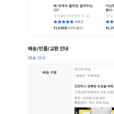
왜 세계의 절반은 굶주리는
가난
가?
른이
장 지글러 저/유영미 역
갈라파고스
강지나
|
448건
11,520
원
(10% 할인)
15,7
배송/반품/교환 안내
배송 안내
예스24 배송
배송 구분
배송비 : 무료배송
안전하고 정확한 포장을 위해 
고객님께 배송되는 모든 상품을
목적 : 안전한 포장 관리
촬영범위 : 박스 포장 작업