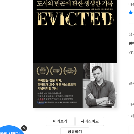
매
정
판
Y
결
배
배
미리보기
사이즈비교
공유하기