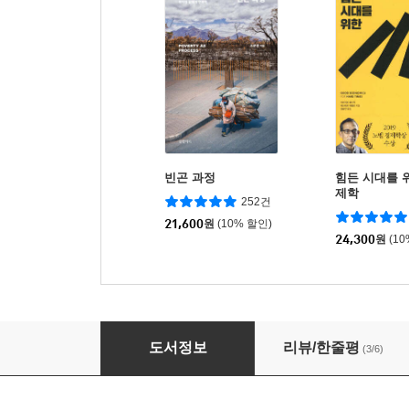
빈곤 과정
힘든 시대를 
제학
252건
21,600
원
(10% 할인)
24,300
원
(1
쫓겨난 사람들
도서정보
리뷰/한줄평
(3/6)