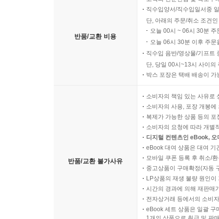
직수입양서/직수입일서중 일
단, 아래의 주문/취소 조건인
오늘 00시 ~ 06시 30분 
반품/교환 비용
오늘 06시 30분 이후 주문
직수입 음반/영상물/기프트 
단, 당일 00시~13시 사이
박스 포장은 택배 배송이 가
소비자의 책임 있는 사유로 
소비자의 사용, 포장 개봉에 
복제가 가능한 상품 등의 포장을 
소비자의 요청에 따라 개별
디지털 컨텐츠인 eBook, 
eBook 대여 상품은 대여 기
모바일 쿠폰 등록 후 취소/환
반품/교환 불가사유
중고상품이 구매확정(자동 
LP상품의 재생 불량 원인이 기
시간의 경과에 의해 재판매가
전자상거래 등에서의 소비자
eBook 세트 상품은 일괄 
1개의 상품으로 취급 및 판매