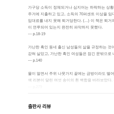
가구당 소득이 정체되거나 심지어는 하락하는 상황
주거에 지출하고 있고, 소득의 70퍼센트 이상을 임
임대료를 내지 못해 퇴거당한다. (…) 이 책은 퇴거
이 연루되어 있는지 완전히 파악하지 못했다.
--- p.18-19
가난한 흑인 동네 출신 남성들의 삶을 규정하는 것이
갇혀 살았고, 가난한 흑인 여성들은 잠긴 문밖으로 
--- p.140
물이 얼면서 주위 나뭇가지 끝에는 금방이라도 떨어질
색 리본이 달린 여섯 송이의 흰 백합을 바라보았다.
--- p.279
이제 그는 동정을 일종의 순진함으로, 미숙한 증
출판사 리뷰
살지 않는 자유주의자들에 관해 이렇게 말했다. “그
거주민들은 이웃이 퇴거당할 때 그 사람이 소문난 