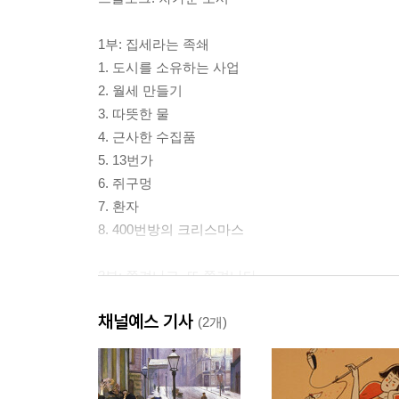
1부: 집세라는 족쇄
1. 도시를 소유하는 사업
2. 월세 만들기
3. 따뜻한 물
4. 근사한 수집품
5. 13번가
6. 쥐구멍
7. 환자
8. 400번방의 크리스마스
2부: 쫓겨나고, 또 쫓겨나다
9. 포장 음식도 주문하세요
채널예스 기사
10. 일하는 약쟁이들
(2개)
11. 이 동네가 좋아
12. 일시적인 유대 관계
13. E-24