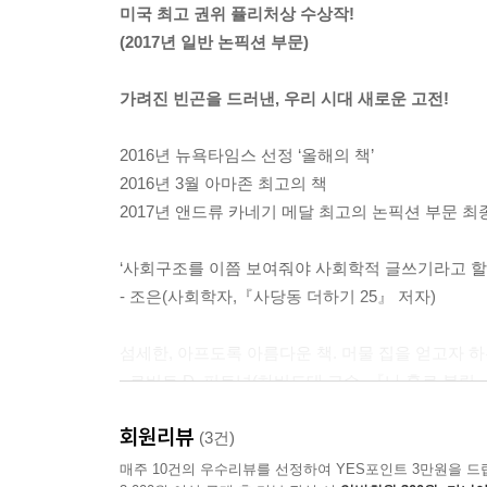
미국 최고 권위 퓰리처상 수상작!
한 결과로 받아들여졌다.
(2017년 일반 논픽션 부문)
--- p.249
가려진 빈곤을 드러낸, 우리 시대 새로운 고전!
부정의를 인식하는 것만으로는 충분하지 않다. 대중
사람들의 경우는 스스로를 피억압자로 여겨야 하는데
2016년 뉴욕타임스 선정 ‘올해의 책’
--- p.250
2016년 3월 아마존 최고의 책
2017년 앤드류 카네기 메달 최고의 논픽션 부문 최
사람들이 자신의 동네를 궁핍과 부덕이 넘치고 ‘모든
잃게 된다.
‘사회구조를 이쯤 보여줘야 사회학적 글쓰기라고 할 
--- p.252
- 조은(사회학자,『사당동 더하기 25』 저자)
대체로 빈민들은 시궁창 같은 삶을 원하지 않는다. 
섬세한, 아프도록 아름다운 책. 머물 집을 얻고자 하
을 살며 무언가에 기여하고 싶어 한다. 바네타의 경
- 로버트 D. 퍼트넘(하버드대 교수, 『나 홀로 볼링』
집은 이런 꿈을 실현할 수 있는 기회를 이들에게 열
--- p.419
회원리뷰
정말 놀라운 책. 저자는 사회학자이면서 탁월한 저널
(3건)
-바버라 에런라이크(『긍정의 배신』, 『노동의 배
매주 10건의 우수리뷰를 선정하여 YES포인트 3만원을 드
대학원에 입학해서 빈곤을 공부하면서 나는 불평등이