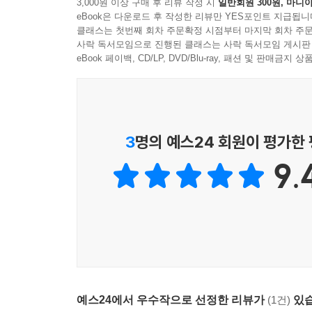
3,000원 이상 구매 후 리뷰 작성 시
일반회원 300원, 마니아
것처럼 보이는 ‘구조적 힘’ 그러니까 가령 차별의 
eBook은 다운로드 후 작성한 리뷰만 YES포인트 지급됩니
가끔 전 사회적으로 이슈가 될 만한 책이 나타난다.
에서부터 낮은 교육 수준 같은 ‘인적 자본’의 부족
클래스는 첫번째 회차 주문확정 시점부터 마지막 회차 주문
복잡한 정책적 문제를 아름다운 산문으로 보여준 수
사락 독서모임으로 진행된 클래스는 사락 독서모임 게시판
들은 두 번째 설명을 좋아했지만 내 경우 두 가지가
아주 섬세한 연구이며, 마치 소설을 읽는 것 같기도
eBook 페이백, CD/LP, DVD/Blu-ray, 패션 및 판매금
이다. 싱글맘, 갱단 조직원, 노숙자를 다룬 책을 
사회 주변부 사람들의 삶을 세심하게 들여다보고 정
다. (…) 나는 가난한 사람이나 가난한 장소에만 
정성스러운 연구. 종종 가슴을 저리게 한다. - 〈
얽혀 있는 관계라고 생각했기 때문이었다. 가난을 
의존성과 상호 투쟁으로 묶여 있는 과정을 찾아나섰
아름다운 산문으로 처절한 가난을 그린, 세상에 없
3
명의 예스24 회원이 평가한
--- p.425-426
9.
『쫓겨난 사람들』은 하버드대학교 사회학과 교수 
인종, 젠더, 출신 지역과 양육 방식, 기질과 성향 
살았던 시간을 책으로 옮겼다. 이 책은 빈곤의 풍경
내가 본 것을 해석하는 방식에 영향을 미칠 수 있었
앤드류 카네기 메달 최고의 논픽션 부문 최종 후보에 
우리는 가장 중요한 질문을 끝까지 붙들고 자아의 
〈워싱턴포스트〉, 〈월스트리트저널〉, 〈퍼블리셔
있는 최선을 다할 뿐이다.
이 책은 도시 빈민층에 해당하는 여덟 가정의 
있는지를 보여준다. 도시 빈민들의 삶은 마약과 폭력
--- p.438-439
수입의 대다수를 월세로 지출했으며, 그러다 보니
가정에서든 퇴거는 일회적이지 않고 반복되기 마련
예스24에서 우수작으로 선정한 리뷰가
(1건)
있습