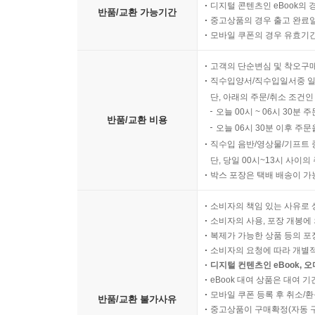
디지털 콘텐츠인 eBook의 
반품/교환 가능기간
중고상품의 경우 출고 완료일
모바일 쿠폰의 경우 유효기간(
고객의 단순변심 및 착오구
직수입양서/직수입일서중 일
단, 아래의 주문/취소 조건인
오늘 00시 ~ 06시 30분 
반품/교환 비용
오늘 06시 30분 이후 주문
직수입 음반/영상물/기프트 
단, 당일 00시~13시 사이
박스 포장은 택배 배송이 가
소비자의 책임 있는 사유로 
소비자의 사용, 포장 개봉에 
복제가 가능한 상품 등의 포장을 
소비자의 요청에 따라 개별
디지털 컨텐츠인 eBook, 
eBook 대여 상품은 대여 기
모바일 쿠폰 등록 후 취소/환
반품/교환 불가사유
중고상품이 구매확정(자동 