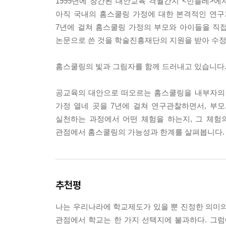
1999년에 창간된 대안교육 격월간지 <민들레>에
능동_가르치지는 않지만 가리키기는 하지요 / 수동
아직 국내의 홈스쿨링 가정에 대한 본격적인 연구
7년에 걸쳐 홈스쿨링 가정의 부모와 아이들을 직
3장 홈스쿨링의 가능성과 한계
논문으로 쓴 것을 학술진흥재단의 지원을 받아 수정
1. 경계 허물기
홈스쿨링의 빛과 그림자를 함께 드러내고 있습니다
시간 차원_여유와 불안 / 공간 차원_유목과 단절
공교육의 대안으로 떠오르는 홈스쿨링을 내부자의 
관계 차원_초월과 고립 / 활동 차원_능동과 수동
가정 열네 곳을 7년에 걸쳐 연구관찰하면서, 부
실천하는 과정에서 어떤 체험을 하는지, 그 체험
2. 자율과 통합
관점에서 홈스쿨링의 가능성과 한계를 살펴봅니다.
자율_실존에 의한 자율과 생존을 위한 자율 / 통합
나오는 말_끝나지 않은 인연
추천평
1. 7년 동안의 인연
나는 우리나라에 학교제도가 있을 뿐 진정한 의미의
2. 삶의 구조적 딜레마
관점에서 학교는 한 가지 선택지에 불과하다. 그럼