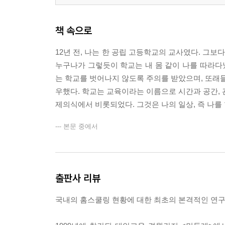
2장 홈스쿨링의 두 갈래 길
책 속으로
1. 시간
12년 전, 나는 한 공립 고등학교의 교사였다. 그보
누구나가 그렇듯이 학교는 내 몸 같이 나를 따라다녔
여유_몰입과 백수생활 / 불안_허송세월과 제 때
는 학교를 벗어나지 않도록 주의를 받았으며, 또래들
우했다. 학교는 교육이라는 이름으로 시간과 공간, 
2. 공간
제의식에서 비롯되었다. 그것은 나의 일상, 즉 나를
--- 본문 중에서
유목_벽이 없는 공간과 생각을 입은 공간 / 단절_
3. 관계
출판사 리뷰
초월_소통하기와 장막 걷기 / 고립_흑백논리와 자기
국내의 홈스쿨링 현황에 대한 최초의 본격적인 연
4. 활동