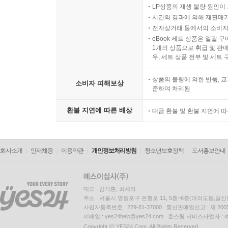
LP상품의 재생 불량 원인이 기
시간의 경과에 의해 재판매가
전자상거래 등에서의 소비자
eBook 세트 상품은 일괄 
1개의 상품으로 취급 및 판매
우, 세트 상품 전부 및 세트
상품의 불량에 의한 반품, 교
소비자 피해보상
준하여 처리됨
환불 지연에 따른 배상
대금 환불 및 환불 지연에 
회사소개
인재채용
이용약관
개인정보처리방침
청소년보호정책
도서홍보안내
대표 : 김석환, 최세라
주소 : 서울시 영등포구 은행로 11, 5층~6층(여의도동,일신
사업자등록번호 : 229-81-37000 통신판매업신고 : 제 200
이메일 : yes24help@yes24.com 호스팅 서비스사업자 :
Copyright ⓒ YES24 Corp. All Rights Reserved.