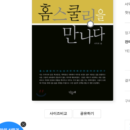
서
첫
정
판
Y
결
구
사이즈비교
공유하기