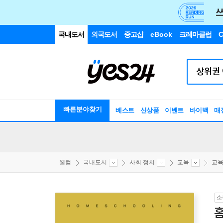
국내도서
외국도서
중고샵
eBook
크레마클럽
C
빠른분야찾기
베스트
신상품
이벤트
바이백
매
웰컴
국내도서
사회 정치
교육
교육
소