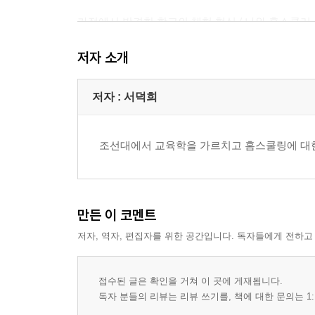
가정에서 발견한 학교의 체험 형식 / 나와 홈스쿨러
3. 홈스쿨링을 이해하는 도구들
저자 소개
담론과 체험 / 배치_체험 형식을 분석하는 개념적 
문화와 교육_배치를 해석하는 두 형식 / 연구_찾고 
저자 : 서덕희
1장 홈스쿨링 가족들을 만나다
조선대에서 교육학을 가르치고 홈스쿨링에 대한
1. 일곱 가족 이야기
제현이네_원칙 / 혜정이네_자립 / 지훈이네_행복과 
만든 이 코멘트
구름이네_공동체 속의 자율 / 슬기네_자기 알기 /
저자, 역자, 편집자를 위한 공간입니다. 독자들에게 전하고
그 밖의 가족들
2. 홈스쿨링 가족의 특징과 유형
접수된 글은 확인을 거쳐 이 곳에 게재됩니다.
독자 분들의 리뷰는 리뷰 쓰기를, 책에 대한 문의는 1:
홈스쿨링 가족의 특징 / 홈스쿨링의 유형