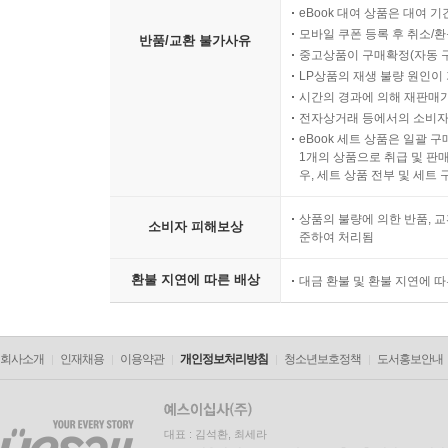
eBook 대여 상품은 대여 기
모바일 쿠폰 등록 후 취소/환
반품/교환 불가사유
중고상품이 구매확정(자동 
LP상품의 재생 불량 원인이 기
시간의 경과에 의해 재판매가
전자상거래 등에서의 소비자
eBook 세트 상품은 일괄 
1개의 상품으로 취급 및 판매
우, 세트 상품 전부 및 세트
상품의 불량에 의한 반품, 교
소비자 피해보상
준하여 처리됨
환불 지연에 따른 배상
대금 환불 및 환불 지연에 
회사소개
인재채용
이용약관
개인정보처리방침
청소년보호정책
도서홍보안내
대표 : 김석환, 최세라