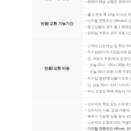
판매자 배송 상품은 판매자와
출고 완료 후 10일 이내의 
디지털 콘텐츠인 eBook의 
반품/교환 가능기간
중고상품의 경우 출고 완료일
모바일 쿠폰의 경우 유효기간(
고객의 단순변심 및 착오구
직수입양서/직수입일서중 일
단, 아래의 주문/취소 조건인
오늘 00시 ~ 06시 30분 
반품/교환 비용
오늘 06시 30분 이후 주문
직수입 음반/영상물/기프트 
단, 당일 00시~13시 사이
박스 포장은 택배 배송이 가
소비자의 책임 있는 사유로 
소비자의 사용, 포장 개봉에 
복제가 가능한 상품 등의 포장을 
소비자의 요청에 따라 개별
디지털 컨텐츠인 eBook, 