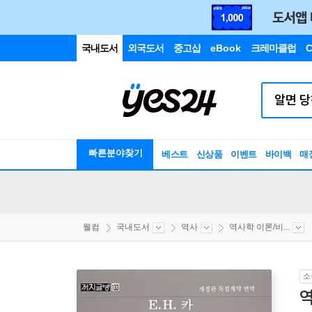
국내도서
외국도서
중고샵
eBook
크레마클럽
C
빠른분야찾기
베스트
신상품
이벤트
바이백
매
웰컴
국내도서
역사
역사학 이론/비...
소