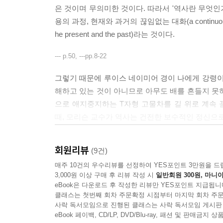
은 것이며 무의미한 것이다. 따라서 '역사란 무엇인
용의 과정, 현재와 과거의 끊임없는 대화(a continuous process o
he present and the past)라는 것이다.
--- p.50, ---pp.8-22
그렇기 때문에 루이스 네이미어 경이 나에게 강령이
해하고 있는 것이 아니므로 아무도 배를 흔들지 못
으로 애지중지하는 T자형 고물차를 길 위로 계속
때, 모리슨 교수가 역사는 건전한 보수적인 정신으로
조차 한 어느 위대한 과학자의 말을 빌려서 이렇게 대답
회원리뷰
(9건)
--- p.230
매주 10건의 우수리뷰를 선정하여 YES포인트 3만원을 드
그러나 나를 가장 불안하게 만드는 것은 영어사용
3,000원 이상 구매 후 리뷰 작성 시
일반회원 300원, 마니아
eBook은 다운로드 후 작성한 리뷰만 YES포인트 지급됩니
이 아니라, 끊임없이 움직이는 세계에 대한 그 충
클래스는 첫번째 회차 주문확정 시점부터 마지막 회차 주문
면 우리 주변에서 진행되는 변화에 관한 피상적인 
사락 독서모임으로 진행된 클래스는 사락 독서모임 게시판
eBook 페이백, CD/LP, DVD/Blu-ray, 패션 및 판매금