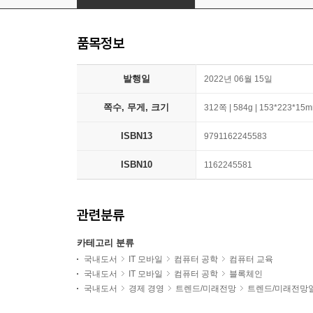
품목정보
발행일
2022년 06월 15일
쪽수, 무게, 크기
312쪽 | 584g | 153*223*15
ISBN13
9791162245583
ISBN10
1162245581
관련분류
카테고리 분류
국내도서
IT 모바일
컴퓨터 공학
컴퓨터 교육
국내도서
IT 모바일
컴퓨터 공학
블록체인
국내도서
경제 경영
트렌드/미래전망
트렌드/미래전망