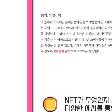
_크립토펑크 #7804
_크로스로드
_오션 프론트
_크립토펑크 #5217
_월드 와이드 웹 소스 코드
_스테이 프리
_크립토펑크 #7252
APPENDIX A 국내 NFT 키워드 Top 10
APPENDIX B 클레이튼 KIP-17 기반 NFT 구축