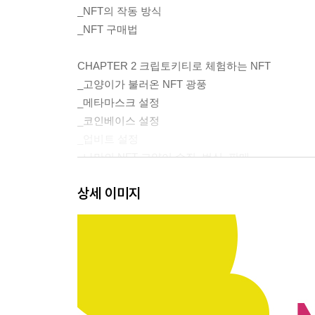
_NFT의 작동 방식
_NFT 구매법
CHAPTER 2 크립토키티로 체험하는 NFT
_고양이가 불러온 NFT 광풍
_메타마스크 설정
_코인베이스 설정
_업비트 설정
_나만의 NFT 고양이 수집, 번식, 판매
상세 이미지
CHAPTER 3 NFT의 현황
_6900만 달러짜리 NFT 뜯어보기
_소유권의 재정의
_NFT와 디지털 자산
_NFT와 실물 재산
_가능성을 상상하다