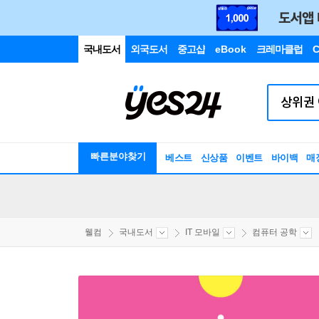
국내도서
외국도서
중고샵
eBook
크레마클럽
C
빠른분야찾기
베스트
신상품
이벤트
바이백
매
웰컴
국내도서
IT 모바일
컴퓨터 공학