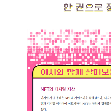
PART 4 NFT 관련 키워드 Top 10
CHAPTER 12 NFT 마켓플레이스 Top 10
_오픈씨
_엑시 인피니티 마켓플레이스
_크립토펑크 마켓플레이스
_라리블
_슈퍼레어
_알코르
_바이낸스 NFT 마켓플레이스
_파운데이션
_크립토닷컴 NFT 플랫폼
CHAPTER 13 가장 비싼 NFT Top 10
_EVERYDAYS - THE FIRST 5000 DAYS
_크립토펑크 #7523
_크립토펑크 #3100