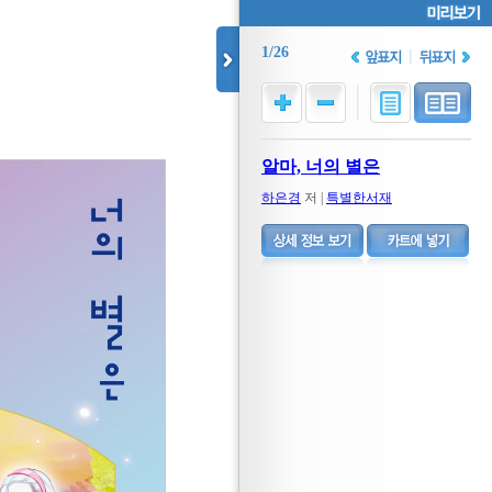
1/26
알마, 너의 별은
하은경
저 |
특별한서재