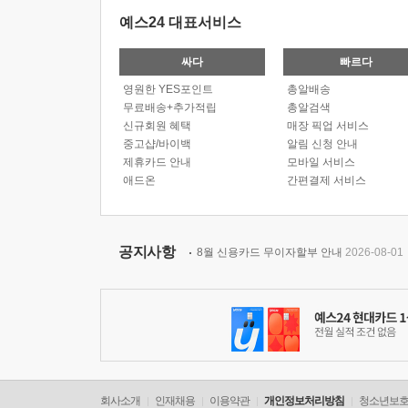
예스24 대표서비스
싸다
빠르다
영원한 YES포인트
총알배송
무료배송+추가적립
총알검색
신규회원 혜택
매장 픽업 서비스
중고샵/바이백
알림 신청 안내
제휴카드 안내
모바일 서비스
애드온
간편결제 서비스
공지사항
8월 신용카드 무이자할부 안내
2026-08-01
회사소개
인재채용
이용약관
개인정보처리방침
청소년보