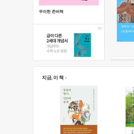
우아한 존버력
지금, 이 책