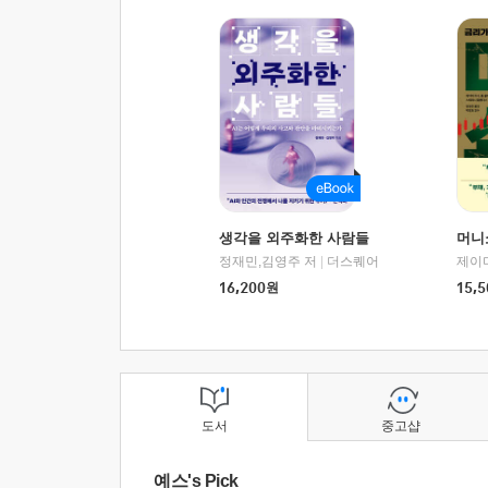
생각을 외주화한 사람들
머니
정재민,김영주 저
|
더스퀘어
16,200
원
15,5
도서
중고샵
예스's Pick