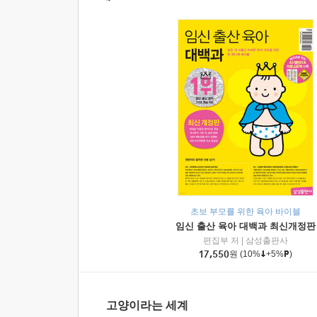
초보 부모를 위한 육아 바이블
임신 출산 육아 대백과 최신개정판
편집부 저
|
삼성출판사
17,550
원
(10%
+5%
)
고양이라는 세계