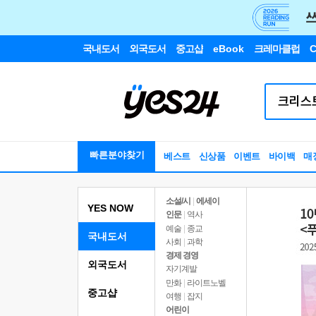
국내도서
외국도서
중고샵
eBook
크레마클럽
C
빠른분야찾기
베스트
신상품
이벤트
바이백
매
소설/시
|
에세이
YES NOW
인문
|
역사
예술
|
종교
국내도서
사회
|
과학
경제 경영
외국도서
자기계발
만화
|
라이트노벨
중고샵
여행
|
잡지
어린이