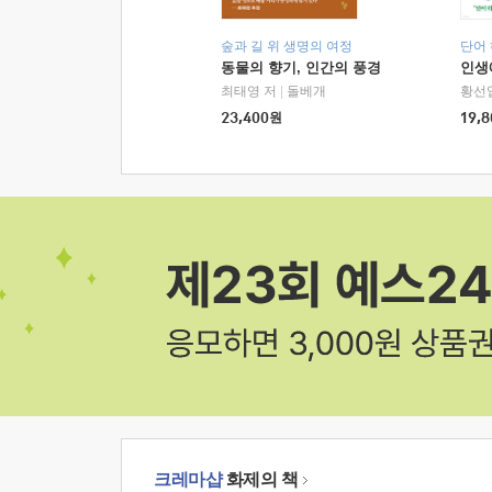
숲과 길 위 생명의 여정
단어
동물의 향기, 인간의 풍경
인생
최태영 저
|
돌베개
황선
23,400
원
19,8
크레마샵
화제의 책