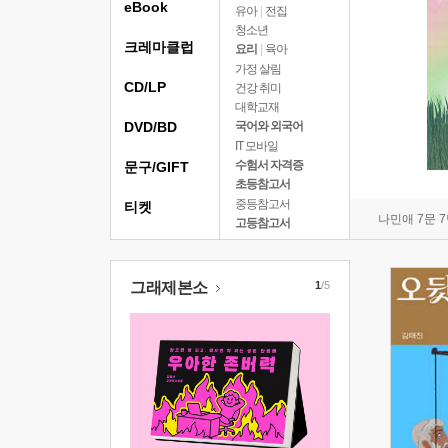
eBook
유아
|
전집
청소년
크레마클럽
요리
|
육아
가정 살림
CD/LP
건강 취미
대학교재
DVD/BD
국어와 외국어
IT 모바일
수험서 자격증
문구/GIFT
초등참고서
중등참고서
티켓
나민애 7문 
고등참고서
그래제본소
1
/5