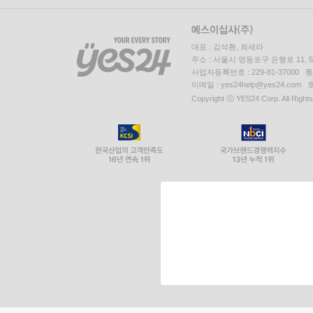
대표 : 김석환, 최세라
주소 : 서울시 영등포구 은행로 11,
사업자등록번호 : 229-81-37000 
이메일 : yes24help@yes24.c
Copyright ⓒ YES24 Corp. All Right