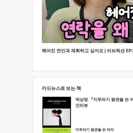
헤어진 연인과 재회하고 싶어요 | 러브픽션 EP.2
카드뉴스로 보는 책
박상영 『지푸라기 왕관을 쓴 
인터뷰
지푸라기 왕관을 쓴 여자