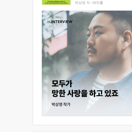
박상영 저
|
래빗홀