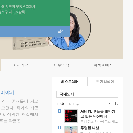
닫기
화제의 책
이주의 책
이책 어때?
베스트셀러
인기검색어
 이야기
국내도서
고 작은 존재들이 서로
1~5위
|
6~10위
그렸다. 작가의 기존
세네카, 오늘을 빼앗기
다. 삭막한 현실에서
고 있는 당신에게
주는 작품집.
루키우스 안나이우스 세네카 저/하와이 대저택 편역
투명한 나선