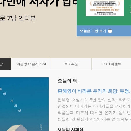
오늘은 그만 보기
7답
여름방학 클래스24
MD 추천
HOT! 이벤트
오늘의 책
편혜영이 바라본 우리의 희망, 우정,
편혜영 소설가의 5년 만의 신작. 약하
연결되어 나아가는 이야기들을 섬세하게 
작품들과 다르게 따스한 온기가 돋보인
필요한 건 관심과 희망이라는 걸 일깨워 
새들의 사회성