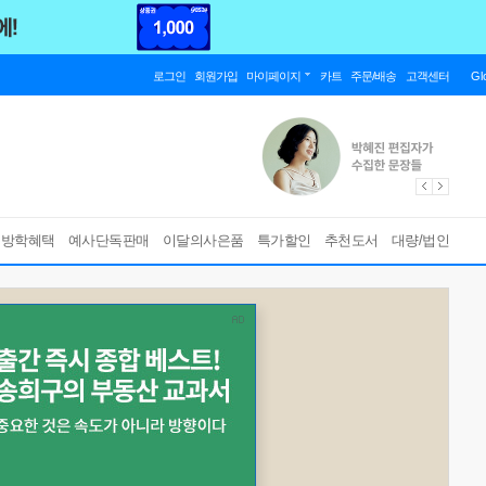
로그인
회원가입
마이페이지
카트
주문/배송
고객센터
Gl
름방학혜택
예사단독판매
이달의사은품
특가할인
추천도서
대량/법인