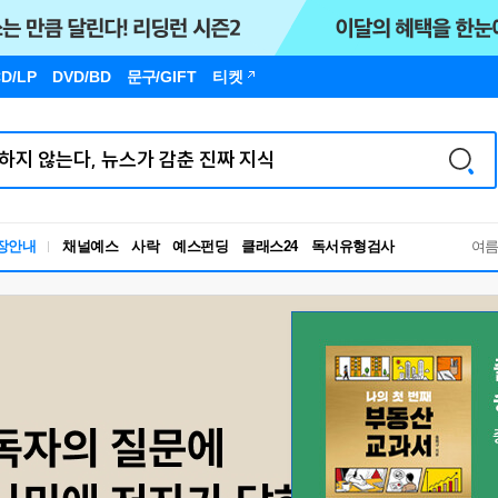
D/LP
DVD/BD
문구
/GIFT
티켓
장안내
채널예스
사락
예스펀딩
클래스24
독서유형검사
여
RBTI Lab
독서유형검사