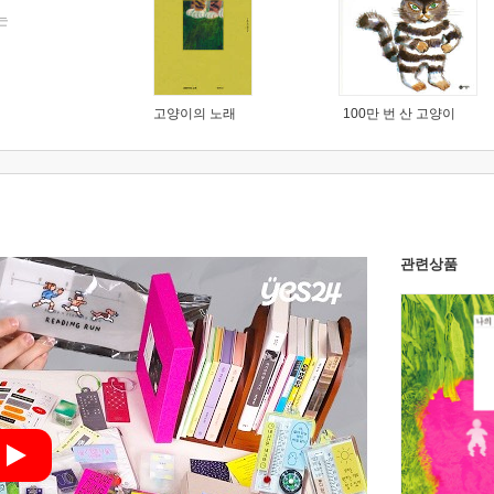
는
고양이의 노래
100만 번 산 고양이
관련상품