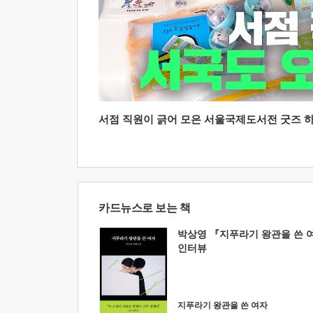
서점 직원이 긁어 모은 서울국제도서전 굿즈 하울
카드뉴스로 보는 책
박상영 『지푸라기 왕관을 쓴 
인터뷰
지푸라기 왕관을 쓴 여자