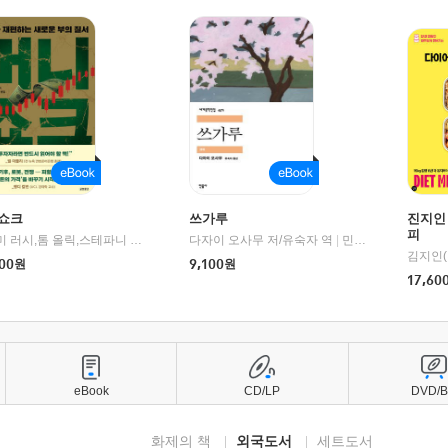
쇼크
쓰가루
진지인
피
제이미 러시,톰 올릭,스테파니 플랜더스 편저/임경은 역/박정호 감수
다자이 오사무 저/유숙자 역
|
교보문고
|
민음사
김지인(
00
원
9,100
원
17,60
eBook
CD/LP
DVD/
화제의 책
외국도서
세트도서