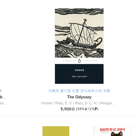
무
지혜와 용기로 이룬 오디세우스의 귀환
Dragon Masters #32 : Heart of the Ruby Dragon (A Branches Book)
The Odyssey
c Inc
Homer / Rieu, E. V. / Rieu, D. C. H.
|
Penguin Group
9,900
원
(34%
+1%
)