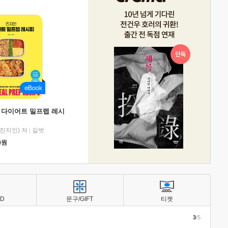
 다이어트 밀프렙 레시
진지인) 저
|
길벗
0
원
BD
문구/GIFT
티켓
3
/5