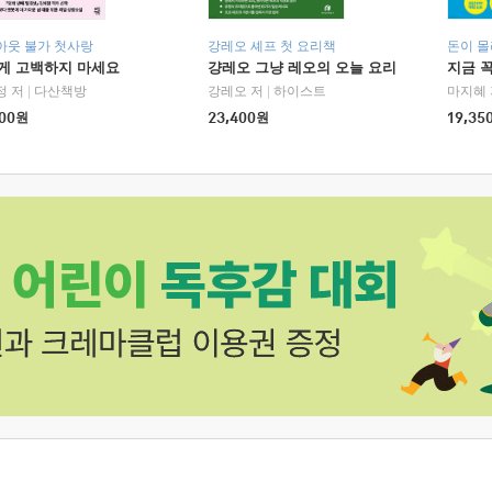
아웃 불가 첫사랑
강레오 셰프 첫 요리책
돈이 몰
에게 고백하지 마세요
걍레오 그냥 레오의 오늘 요리
지금 꼭
정 저
|
다산책방
강레오 저
|
하이스트
마지혜 
00
원
23,400
원
19,35