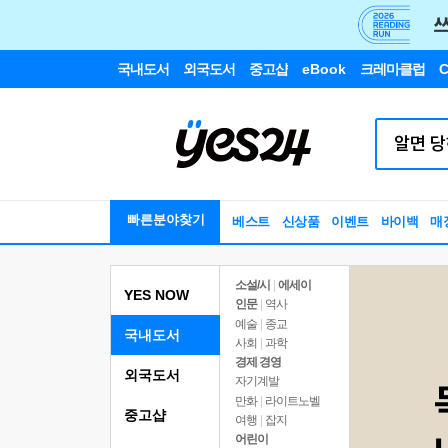
국내도서
외국도서
중고샵
eBook
크레마클럽
C
빠른분야찾기
베스트
신상품
이벤트
바이백
매
소설/시
|
에세이
YES NOW
인문
|
역사
예술
|
종교
국내도서
사회
|
과학
경제 경영
외국도서
자기계발
만화
|
라이트노벨
중고샵
여행
|
잡지
어린이