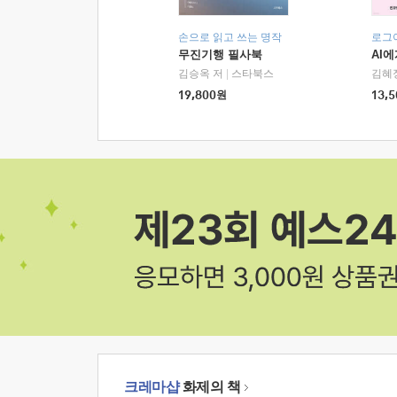
손으로 읽고 쓰는 명작
로그
무진기행 필사북
AI
김승옥 저
|
스타북스
김혜
19,800
원
13,5
크레마샵
화제의 책