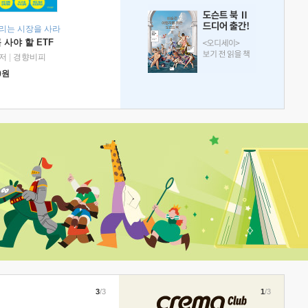
리는 시장을 사라
 사야 할 ETF
저
|
경향비피
0
원
3
/3
1
/3