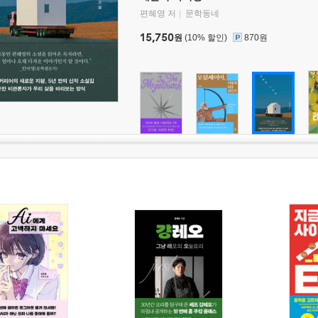
편혜영 저
문학동네
15,750
원
(10% 할인)
870원