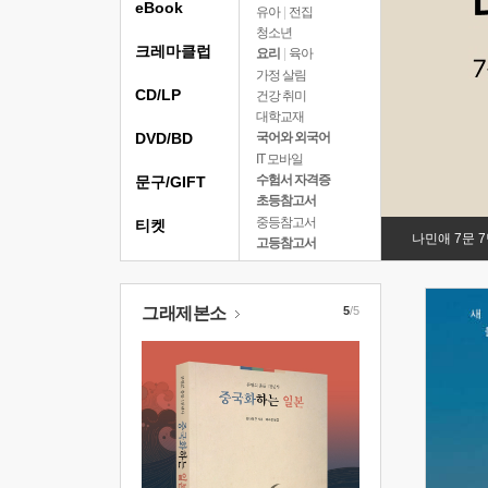
eBook
유아
|
전집
청소년
크레마클럽
요리
|
육아
가정 살림
CD/LP
건강 취미
대학교재
DVD/BD
국어와 외국어
IT 모바일
수험서 자격증
문구/GIFT
초등참고서
중등참고서
티켓
나민애 7문 
고등참고서
그래제본소
5
/5