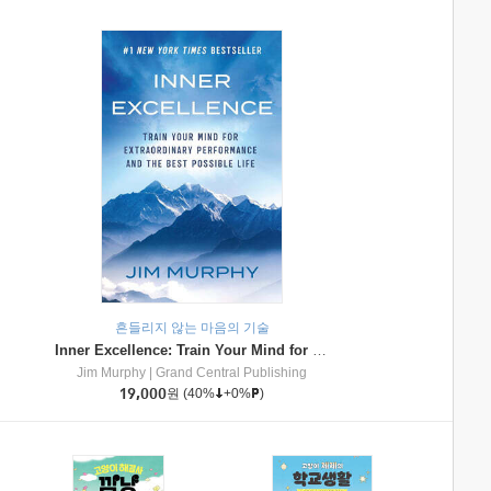
흔들리지 않는 마음의 기술
Inner Excellence: Train Your Mind for Extraordinary Performance and the Best Possible Life
Jim Murphy
|
Grand Central Publishing
19,000
원
(40%
+0%
)