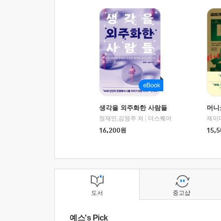
생각을 외주화한 사람들
머니
정재민,김영주 저
|
더스퀘어
16,200
원
15,5
도서
중고샵
예스's Pick