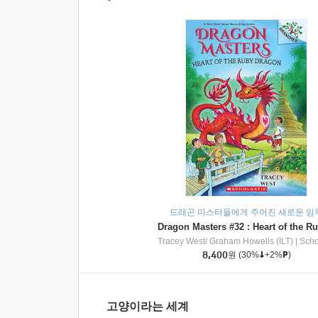
드래곤 마스터들에게 주어진 새로운 임
Tracey West/ Graham Howells (ILT)
|
Scholasti
8,400
원
(30%
+2%
)
고양이라는 세계