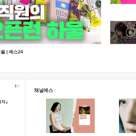
 | 예스24
1
/3
채널예스
여자』