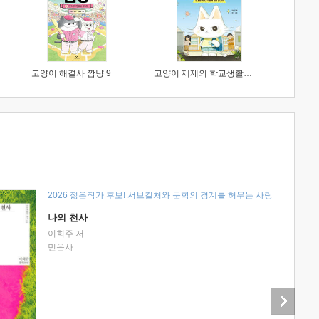
고양이 해결사 깜냥 9
고양이 제제의 학교생활 1 : 초등학생이 이렇게 힘들 줄이야
2026 젊은작가 후보! 서브컬처와 문학의 경계를 허무는 사랑
나의 천사
이희주 저
민음사