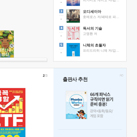
히가시노 게이고 저/김선영 역
오디세이아
호메로스 저/페테르 파울 루벤스 그림/박문재 역
독서의 기술
고명환 저
니체의 초월자
프리드리히 니체 저/김철 편역
2
/3
출판사 추천