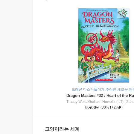
드래곤 마스터들에게 주어진 새로운 임
Tracey West/ Graham Howells (ILT)
|
Scholasti
8,400
원
(30%
+2%
)
고양이라는 세계