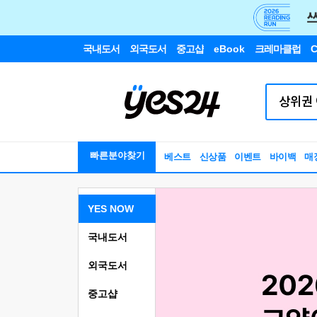
국내도서
외국도서
중고샵
eBook
크레마클럽
C
빠른분야찾기
베스트
신상품
이벤트
바이백
매
YES NOW
국내도서
외국도서
중고샵