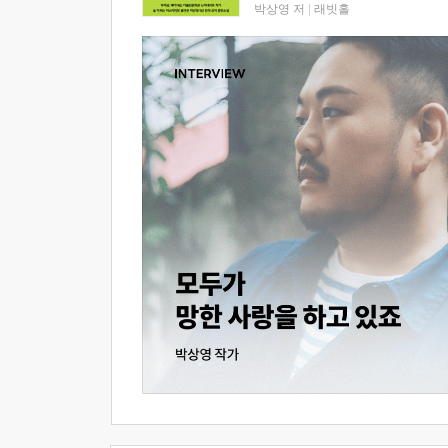
박상영 저
|
래빗홀