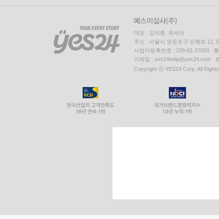
대표 : 김석환, 최세라
주소 : 서울시 영등포구 은행로 11,
사업자등록번호 : 229-81-37000 
이메일 : yes24help@yes24.c
Copyright ⓒ YES24 Corp. All Right