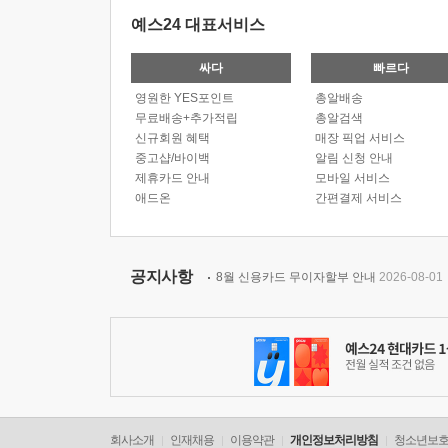
예스24 대표서비스
싸다
빠르다
영원한 YES포인트
총알배송
무료배송+추가적립
총알검색
신규회원 혜택
매장 픽업 서비스
중고샵/바이백
알림 신청 안내
제휴카드 안내
모바일 서비스
애드온
간편결제 서비스
공지사항
8월 신용카드 무이자할부 안내
2026-08-01
회사소개
인재채용
이용약관
개인정보처리방침
청소년보