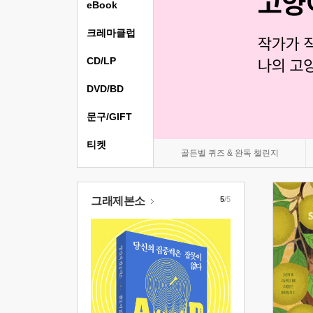
eBook
크레마클럽
CD/LP
DVD/BD
문구/GIFT
티켓
골든벨 퀴즈 & 완독 챌린지
그래제본소
5
/5