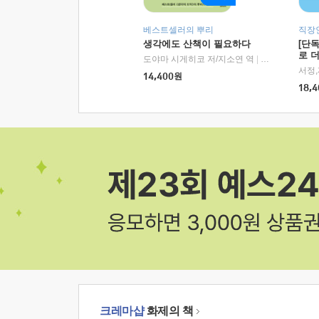
베스트셀러의 뿌리
직장
생각에도 산책이 필요하다
[단
로 
도야마 시게히코 저/지소연 역
|
알에이치코리아(
14,400
원
18,4
크레마샵
화제의 책