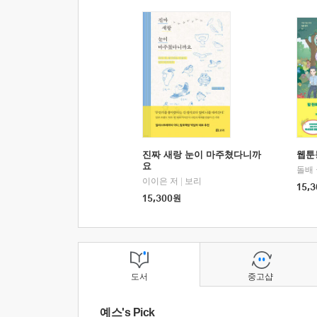
진짜 새랑 눈이 마주쳤다니까
웹툰
요
돌배
이이은 저
|
보리
15,3
15,300
원
도서
중고샵
예스's Pick