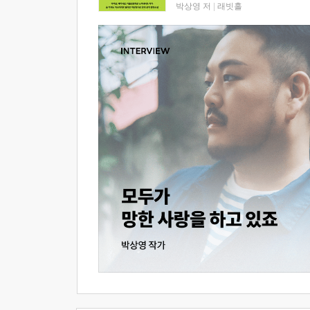
박상영 저
|
래빗홀