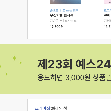
손으로 읽고 쓰는 명작
로그
무진기행 필사북
AI
김승옥 저
|
스타북스
김혜
19,800
원
13,5
크레마샵
화제의 책