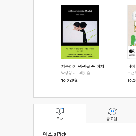
지푸라기 왕관을 쓴 여자
나이 
박상영 저
|
래빗홀
조선
16,920
원
16,2
도서
중고샵
예스's Pick