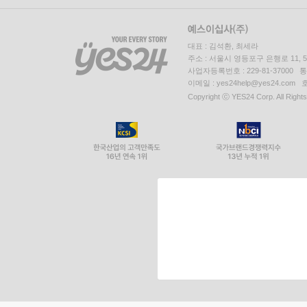
대표 : 김석환, 최세라
주소 : 서울시 영등포구 은행로 11,
사업자등록번호 : 229-81-37000 
이메일 : yes24help@yes24.c
Copyright ⓒ YES24 Corp. All Right