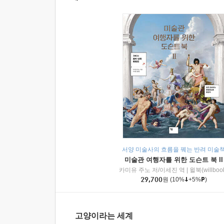
서양 미술사의 흐름을 꿰는 반려 미술
미술관 여행자를 위한 도슨트 북 II
카미유 주노 저/이세진 역
|
윌북(willboo
29,700
원
(10%
+5%
)
고양이라는 세계