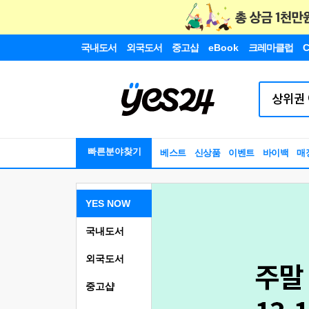
국내도서
외국도서
중고샵
eBook
크레마클럽
C
빠른분야찾기
베스트
신상품
이벤트
바이백
매
YES NOW
국내도서
외국도서
중고샵