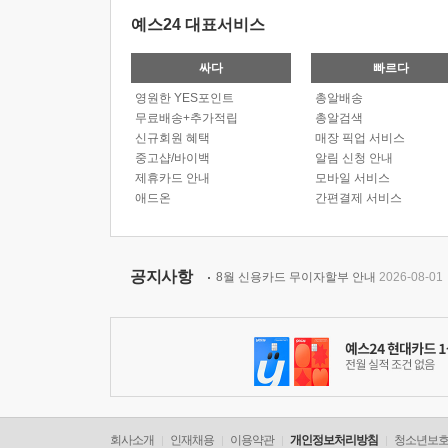
예스24 대표서비스
싸다
빠르다
영원한 YES포인트
총알배송
무료배송+추가적립
총알검색
신규회원 혜택
매장 픽업 서비스
중고샵/바이백
알림 신청 안내
제휴카드 안내
모바일 서비스
애드온
간편결제 서비스
공지사항
8월 신용카드 무이자할부 안내
2026-08-01
회사소개
인재채용
이용약관
개인정보처리방침
청소년보