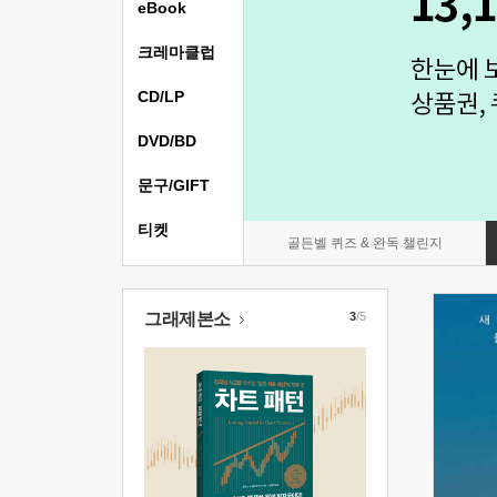
eBook
크레마클럽
CD/LP
DVD/BD
문구/GIFT
티켓
골든벨 퀴즈 & 완독 챌린지
그래제본소
3
/5