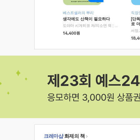
베스트셀러의 뿌리
직장
생각에도 산책이 필요하다
[단
로 
도야마 시게히코 저/지소연 역
|
알에이치코리아(
14,400
원
18,4
크레마샵
화제의 책