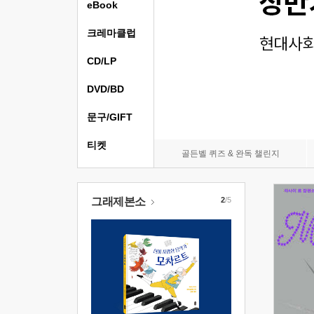
eBook
크레마클럽
CD/LP
DVD/BD
문구/GIFT
티켓
골든벨 퀴즈 & 완독 챌린지
그래제본소
2
/5