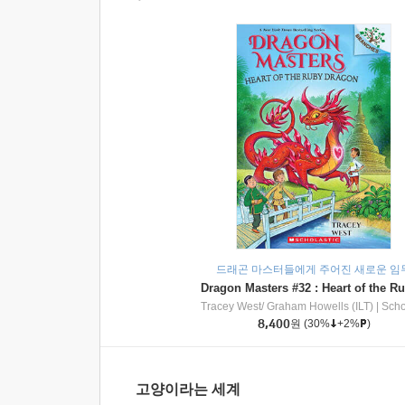
드래곤 마스터들에게 주어진 새로운 임
Tracey West/ Graham Howells (ILT)
|
Scholasti
8,400
원
(30%
+2%
)
고양이라는 세계