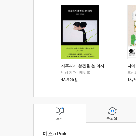
지푸라기 왕관을 쓴 여자
나이 
박상영 저
|
래빗홀
조선
16,920
원
16,2
도서
중고샵
예스's Pick