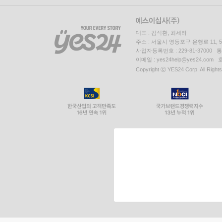
대표 : 김석환, 최세라
주소 : 서울시 영등포구 은행로 11,
사업자등록번호 : 229-81-37000 
이메일 : yes24help@yes24.c
Copyright ⓒ YES24 Corp. All Right