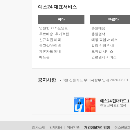
예스24 대표서비스
싸다
빠르다
영원한 YES포인트
총알배송
무료배송+추가적립
총알검색
신규회원 혜택
매장 픽업 서비스
중고샵/바이백
알림 신청 안내
제휴카드 안내
모바일 서비스
애드온
간편결제 서비스
공지사항
8월 신용카드 무이자할부 안내
2026-08-01
회사소개
인재채용
이용약관
개인정보처리방침
청소년보