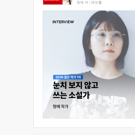
청예 저
|
래빗홀