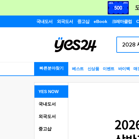
국내도서
외국도서
중고샵
eBook
크레마클럽
C
빠른분야찾기
베스트
신상품
이벤트
바이백
매
YES NOW
국내도서
외국도서
중고샵