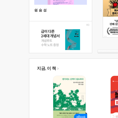
쉼 숨 섬
지금, 이 책