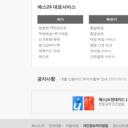
예스24 대표서비스
싸다
빠르다
영원한 YES포인트
총알배송
무료배송+추가적립
총알검색
신규회원 혜택
매장 픽업 서비스
중고샵/바이백
알림 신청 안내
제휴카드 안내
모바일 서비스
애드온
간편결제 서비스
공지사항
8월 신용카드 무이자할부 안내
2026-08-01
회사소개
인재채용
이용약관
개인정보처리방침
청소년보