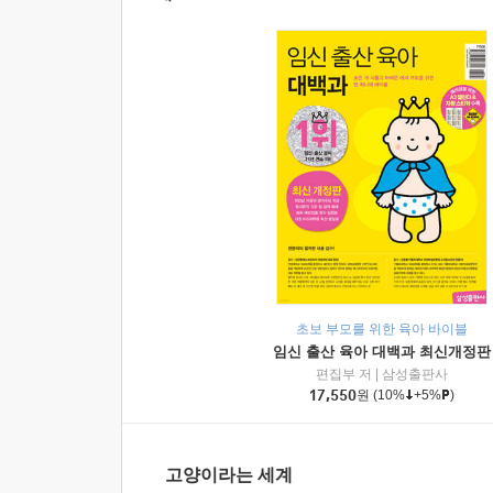
초보 부모를 위한 육아 바이블
임신 출산 육아 대백과 최신개정판
편집부 저
|
삼성출판사
17,550
원
(10%
+5%
)
고양이라는 세계