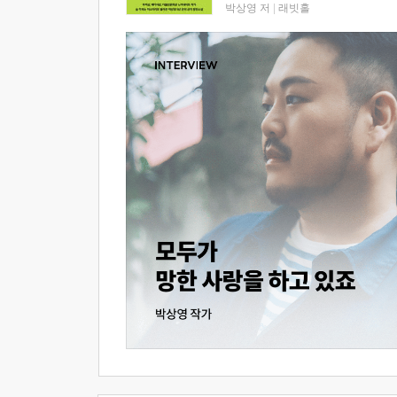
박상영 저
|
래빗홀