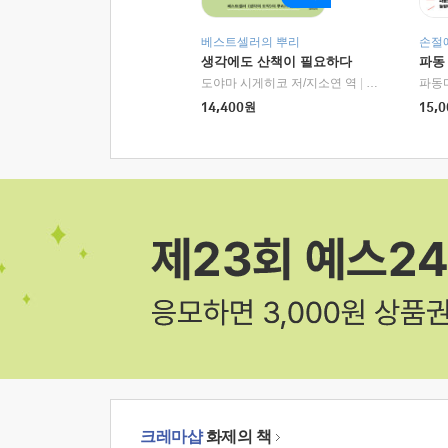
베스트셀러의 뿌리
손절
생각에도 산책이 필요하다
파동
도야마 시게히코 저/지소연 역
|
알에이치코리아(
파동
14,400
원
15,0
크레마샵
화제의 책