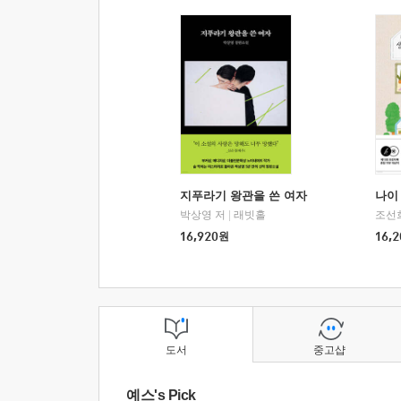
지푸라기 왕관을 쓴 여자
나이 
박상영 저
|
래빗홀
조선
16,920
원
16,2
도서
중고샵
예스's Pick