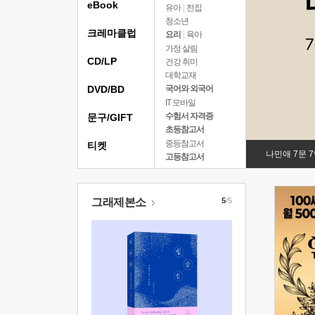
eBook
유아
|
전집
청소년
크레마클럽
요리
|
육아
가정 살림
CD/LP
건강 취미
대학교재
DVD/BD
국어와 외국어
IT 모바일
수험서 자격증
문구/GIFT
초등참고서
중등참고서
티켓
나민애 7문 
고등참고서
그래제본소
5
/5