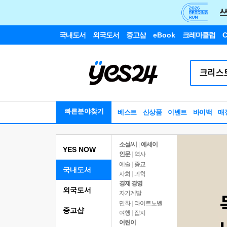
국내도서
외국도서
중고샵
eBook
크레마클럽
C
빠른분야찾기
베스트
신상품
이벤트
바이백
매
소설/시
|
에세이
YES NOW
인문
|
역사
예술
|
종교
국내도서
사회
|
과학
경제 경영
외국도서
자기계발
만화
|
라이트노벨
중고샵
여행
|
잡지
어린이