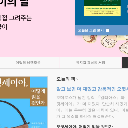
오늘은 그만 보기
이달의 혜택모음
뮤지컬 휴남동 서점
오늘의 책
알고 보면 더 재밌고 감동적인 오
호메로스가 남긴 걸작 『일리아스』와 
뒷세이아』가 더 재밌다. 단순히 재밌기
아』에는 무수히 많은 매력이 있다. '아
가 그 요소를 하나씩 해설해준다.
오뒷세이아, 어떻게 읽을 것인가