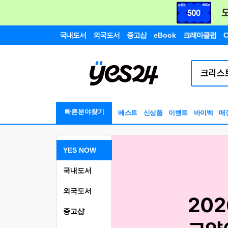
국내도서
외국도서
중고샵
eBook
크레마클럽
C
빠른분야찾기
베스트
신상품
이벤트
바이백
매
YES NOW
국내도서
외국도서
중고샵