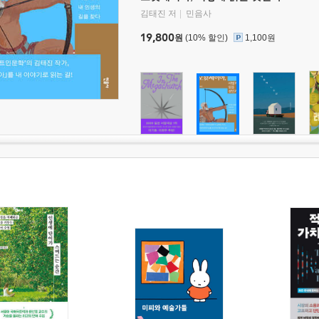
김태진 저
민음사
19,800
원
(10% 할인)
1,100원