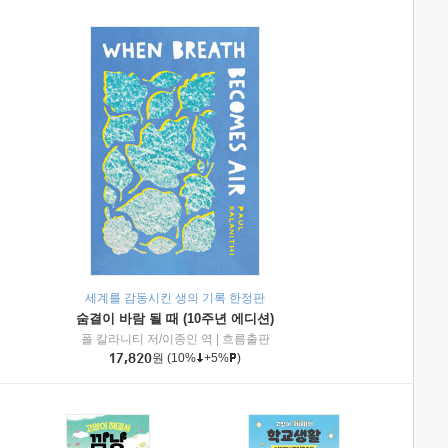
세계를 감동시킨 생의 기록 한정판
숨결이 바람 될 때 (10주년 에디션)
|
미래엔아이세움
폴 칼라니티 저/이종인 역
|
흐름출판
17,820
원
(10%
+5%
)