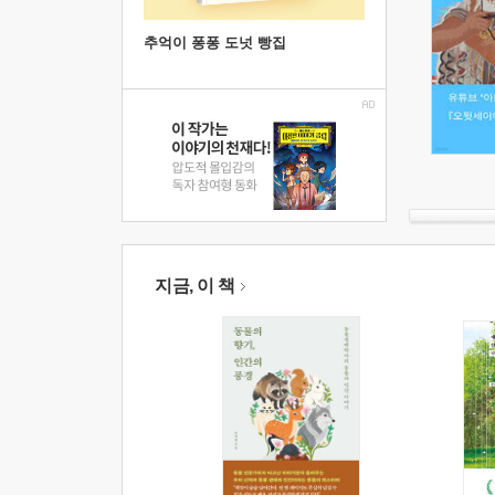
추억이 퐁퐁 도넛 빵집
지금, 이 책