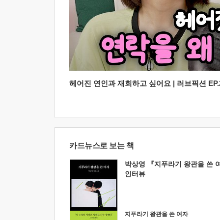
헤어진 연인과 재회하고 싶어요 | 러브픽션 EP.2
카드뉴스로 보는 책
박상영 『지푸라기 왕관을 쓴 
인터뷰
지푸라기 왕관을 쓴 여자