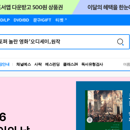
D/LP
DVD/BD
문구
/GIFT
티켓
장안내
채널예스
사락
예스펀딩
클래스24
독서유형검사
여
RBTI Lab
독서유형검사