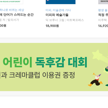
 하나로 바뀌는 세상
미피, 미술관에 가다
평생 쓸
에 단어가 스며드는 순간
미피와 예술가들
적정 
엽 저
|
빛의서가
딕 브루너 그림
|
아트북프레스
이주택 
00
원
18,900
원
16,92