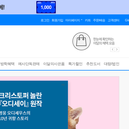
로그인
회원가입
마이페이지
카트
주문/배송
고객센터
Gl
름방학혜택
예사단독판매
이달의사은품
특가할인
추천도서
대량/법인