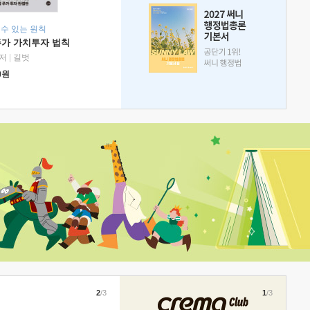
 수 있는 원칙
주가 가치투자 법칙
저
|
길벗
0
원
2
/3
1
/3