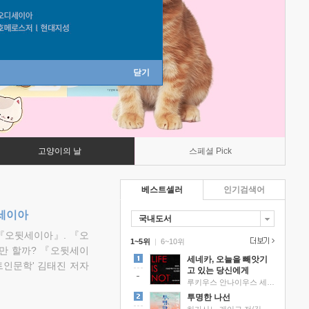
닫기
고양이의 날
스페셜 Pick
베스트셀러
인기검색어
뒷세이아
국내도서
『오뒷세이아』. 『오
1~5위
|
6~10위
만 할까? 『오뒷세이
세네카, 오늘을 빼앗기
트인문학' 김태진 저자
고 있는 당신에게
루키우스 안나이우스 세네카 저/하와이 대저택 편역
투명한 나선