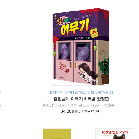
책
오싹함이 두 배! 스페셜 굿즈 6종과 함께
흔한남매 이무기 4 특별 한정판
k)
흔한남매 원저/이종혁 글/도니패밀리 그림/흔한컴퍼니 감수
34,200
원
(10%
+5%
)