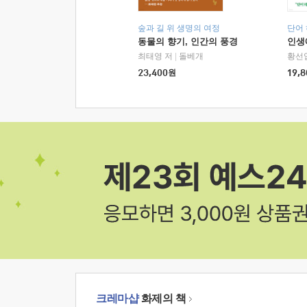
숲과 길 위 생명의 여정
단어
동물의 향기, 인간의 풍경
인생
최태영 저
|
돌베개
황선
23,400
원
19,8
크레마샵
화제의 책