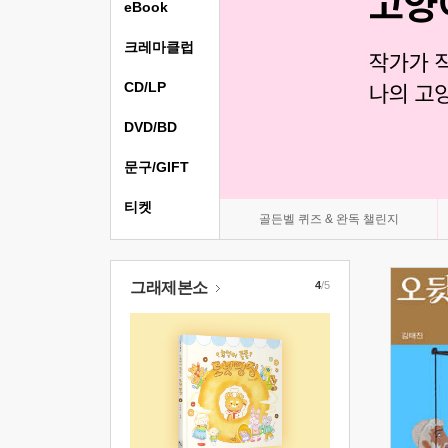
eBook
크레마클럽
CD/LP
DVD/BD
문구/GIFT
티켓
골든벨 퀴즈 & 완독 챌린지
그래제본소
4
/5