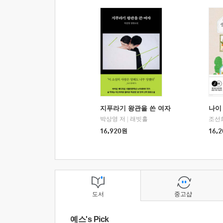
지푸라기 왕관을 쓴 여자
나이 
박상영 저
|
래빗홀
조선
16,920
원
16,2
도서
중고샵
예스's Pick