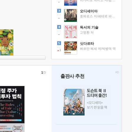
히가시노 게이고 저/김선영 역
오디세이아
호메로스 저/페테르 파울 루벤스 그림/박문재 역
독서의 기술
고명환 저
싯다르타
헤르만 헤세 저/박병덕 역
1
1
/3
출판사 추천