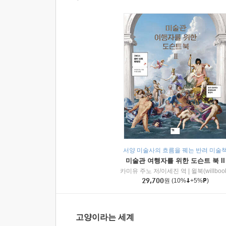
서양 미술사의 흐름을 꿰는 반려 미술
미술관 여행자를 위한 도슨트 북 II
카미유 주노 저/이세진 역
|
윌북(willboo
29,700
원
(10%
+5%
)
고양이라는 세계