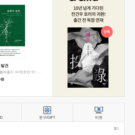
 발견
블래츨리 저/제효영 역
|
디플롯
0
원
BD
문구/GIFT
티켓
1
/5