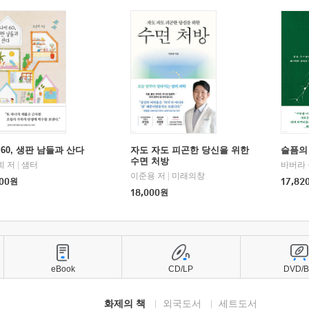
60, 생판 남들과 산다
자도 자도 피곤한 당신을 위한
슬픔의
수면 처방
희 저
|
샘터
바버라 
이준용 저
|
미래의창
00
원
17,82
18,000
원
eBook
CD/LP
DVD/
화제의 책
외국도서
세트도서