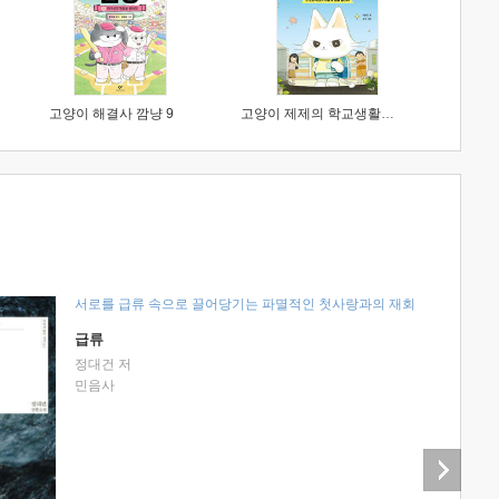
고양이 해결사 깜냥 9
고양이 제제의 학교생활 1 : 초등학생이 이렇게 힘들 줄이야
서로를 급류 속으로 끌어당기는 파멸적인 첫사랑과의 재회
급류
정대건 저
민음사