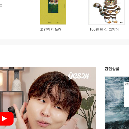
는
고양이의 노래
100만 번 산 고양이
관련상품