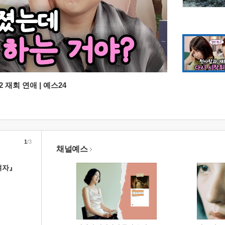
 재회 연애 | 예스24
1
/3
채널예스
여자』