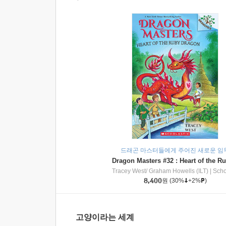
드래곤 마스터들에게 주어진 새로운 임
Tracey West/ Graham Howells (ILT)
|
Scholasti
8,400
원
(30%
+2%
)
고양이라는 세계