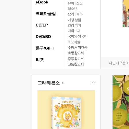
eBook
유아
|
전집
청소년
크레마클럽
요리
|
육아
가정 살림
CD/LP
건강 취미
대학교재
DVD/BD
국어와 외국어
IT 모바일
수험서 자격증
문구/GIFT
초등참고서
중등참고서
티켓
나민애 7문 
고등참고서
그래제본소
5
/5