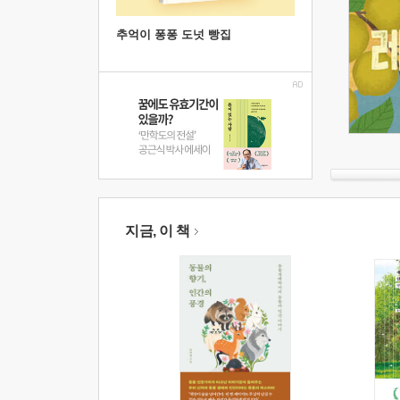
추억이 퐁퐁 도넛 빵집
지금, 이 책