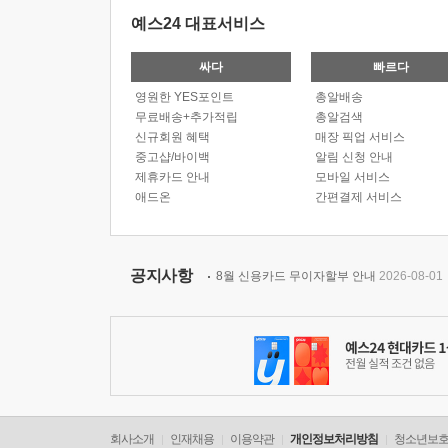
예스24 대표서비스
싸다
빠르다
영원한 YES포인트
총알배송
무료배송+추가적립
총알검색
신규회원 혜택
매장 픽업 서비스
중고샵/바이백
알림 신청 안내
제휴카드 안내
모바일 서비스
애드온
간편결제 서비스
공지사항
8월 신용카드 무이자할부 안내
2026-08-01
회사소개
인재채용
이용약관
개인정보처리방침
청소년보