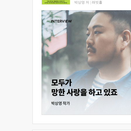
박상영 저
|
래빗홀