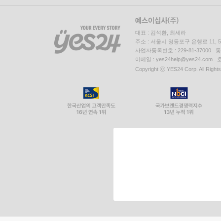
대표 : 김석환, 최세라
주소 : 서울시 영등포구 은행로 11,
사업자등록번호 : 229-81-37000 
이메일 : yes24help@yes24.c
Copyright ⓒ YES24 Corp. All Right