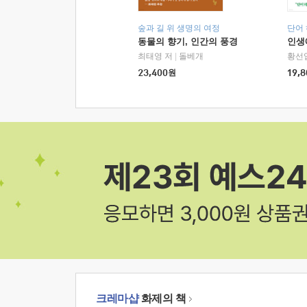
숲과 길 위 생명의 여정
단어
동물의 향기, 인간의 풍경
인생
최태영 저
|
돌베개
황선
23,400
원
19,8
크레마샵
화제의 책