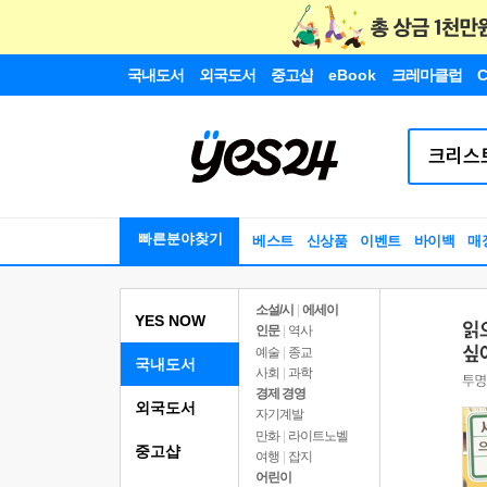
국내도서
외국도서
중고샵
eBook
크레마클럽
C
빠른분야찾기
베스트
신상품
이벤트
바이백
매
소설/시
|
에세이
YES NOW
인문
|
역사
예술
|
종교
국내도서
사회
|
과학
경제 경영
외국도서
자기계발
만화
|
라이트노벨
중고샵
여행
|
잡지
어린이