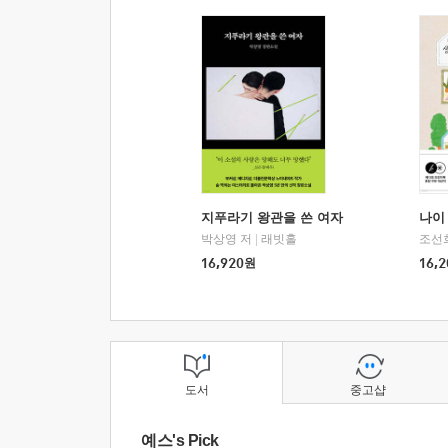
지푸라기 왕관을 쓴 여자
나이 
박상영 저
|
래빗홀
조선
16,920
원
16,2
도서
중고샵
예스's Pick