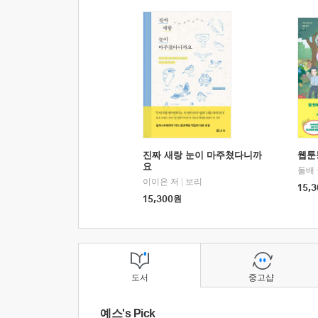
진짜 새랑 눈이 마주쳤다니까
웹툰
요
돌배
이이은 저
|
보리
15,3
15,300
원
도서
중고샵
예스's Pick