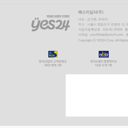
대표 : 김석환, 최세라
주소 : 서울시 영등포구 은행로 11,
사업자등록번호 : 229-81-37000 
이메일 : yes24help@yes24.c
Copyright ⓒ YES24 Corp. All Right