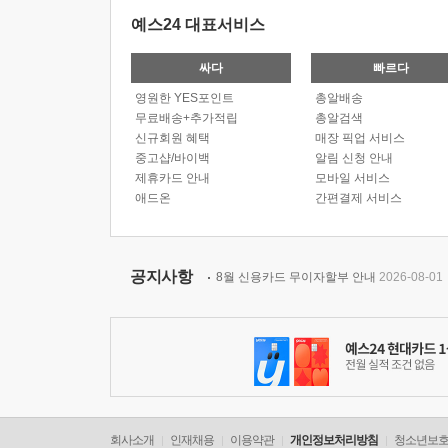
예스24 대표서비스
싸다
빠르다
영원한 YES포인트
총알배송
무료배송+추가적립
총알검색
신규회원 혜택
매장 픽업 서비스
중고샵/바이백
알림 신청 안내
제휴카드 안내
모바일 서비스
애드온
간편결제 서비스
공지사항
8월 신용카드 무이자할부 안내
2026-08-01
회사소개
인재채용
이용약관
개인정보처리방침
청소년보