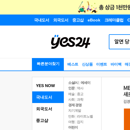
국내도서
외국도서
중고샵
eBook
크레마클럽
C
빠른분야찾기
베스트
신상품
이벤트
바이백
매
소설/시
|
에세이
YES NOW
인문
|
역사
예술
|
종교
국내도서
사회
|
과학
경제 경영
외국도서
자기계발
만화
|
라이트노벨
중고샵
여행
|
잡지
어린이