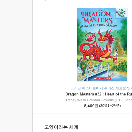
드래곤 마스터들에게 주어진 새로운 임
Tracey West/ Graham Howells (ILT)
|
Scholasti
8,400
원
(30%
+2%
)
고양이라는 세계