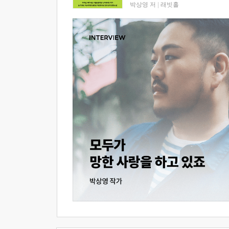
박상영 저
|
래빗홀