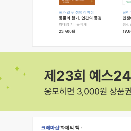
숲과 길 위 생명의 여정
단어
동물의 향기, 인간의 풍경
인생
최태영 저
|
돌베개
황선
23,400
원
19,8
크레마샵
화제의 책