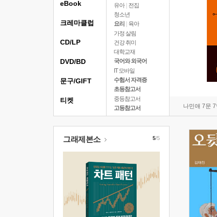
eBook
유아
|
전집
청소년
크레마클럽
요리
|
육아
가정 살림
CD/LP
건강 취미
대학교재
DVD/BD
국어와 외국어
IT 모바일
수험서 자격증
문구/GIFT
초등참고서
중등참고서
티켓
나민애 7문 
고등참고서
그래제본소
5
/5