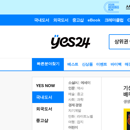
국내도서
외국도서
중고샵
eBook
크레마클럽
C
빠른분야찾기
베스트
신상품
이벤트
바이백
매
소설/시
|
에세이
YES NOW
인문
|
역사
예술
|
종교
국내도서
사회
|
과학
경제 경영
외국도서
자기계발
만화
|
라이트노벨
중고샵
여행
|
잡지
어린이