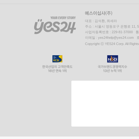
대표 : 김석환, 최세라
주소 : 서울시 영등포구 은행로 11,
사업자등록번호 : 229-81-37000 
이메일 : yes24help@yes24.c
Copyright ⓒ YES24 Corp. All Right