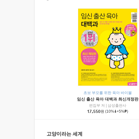
초보 부모를 위한 육아 바이블
임신 출산 육아 대백과 최신개정판
편집부 저
|
삼성출판사
17,550
원
(10%
+5%
)
고양이라는 세계