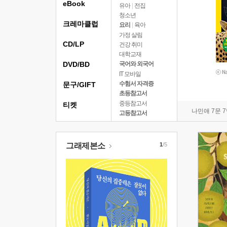
eBook
유아
|
전집
청소년
크레마클럽
요리
|
육아
가정 살림
CD/LP
건강 취미
대학교재
DVD/BD
국어와 외국어
IT 모바일
수험서 자격증
문구/GIFT
초등참고서
중등참고서
티켓
나민애 7문 
고등참고서
그래제본소
1
/5