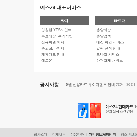
예스24 대표서비스
싸다
빠르다
영원한 YES포인트
총알배송
무료배송+추가적립
총알검색
신규회원 혜택
매장 픽업 서비스
중고샵/바이백
알림 신청 안내
제휴카드 안내
모바일 서비스
애드온
간편결제 서비스
공지사항
8월 신용카드 무이자할부 안내
2026-08-01
회사소개
인재채용
이용약관
개인정보처리방침
청소년보