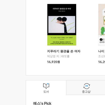
지푸라기 왕관을 쓴 여자
나이 
박상영 저
|
래빗홀
조선
16,920
원
16,2
도서
중고샵
예스's Pick