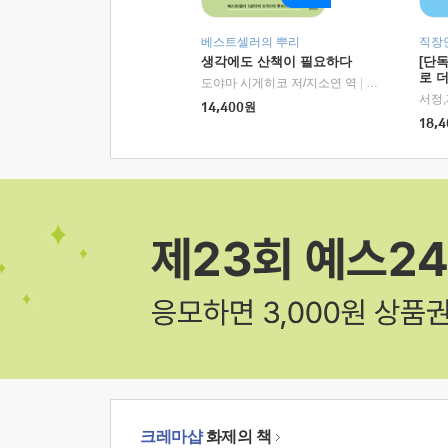
베스트셀러의 뿌리
직장
생각에도 산책이 필요하다
[단
로 
도야마 시게히코 저/지소연 역
|
알에이치코리아(
14,400
원
18,4
크레마샵
화제의 책