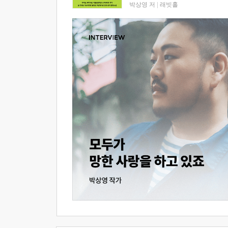
박상영 저
|
래빗홀