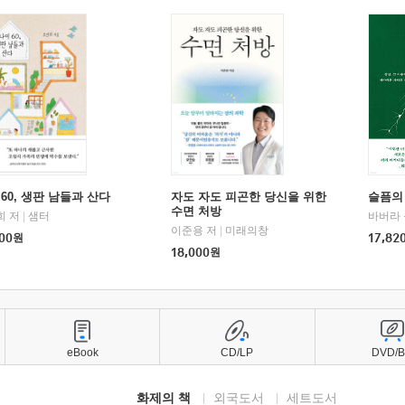
60, 생판 남들과 산다
자도 자도 피곤한 당신을 위한
슬픔의
수면 처방
희 저
|
샘터
바버라 
이준용 저
|
미래의창
00
원
17,82
18,000
원
eBook
CD/LP
DVD/
화제의 책
외국도서
세트도서