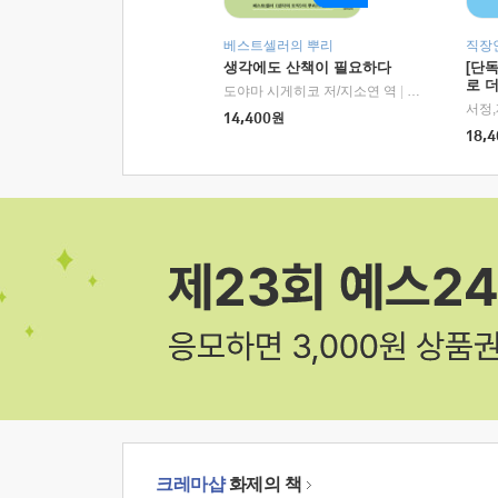
베스트셀러의 뿌리
직장
생각에도 산책이 필요하다
[단
로 
도야마 시게히코 저/지소연 역
|
알에이치코리아(
14,400
원
18,4
크레마샵
화제의 책