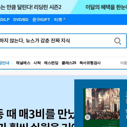
D/LP
DVD/BD
문구
/GIFT
티켓
독서유형검사
장안내
채널예스
사락
예스펀딩
클래스24
여
RBTI Lab
독서유형검사