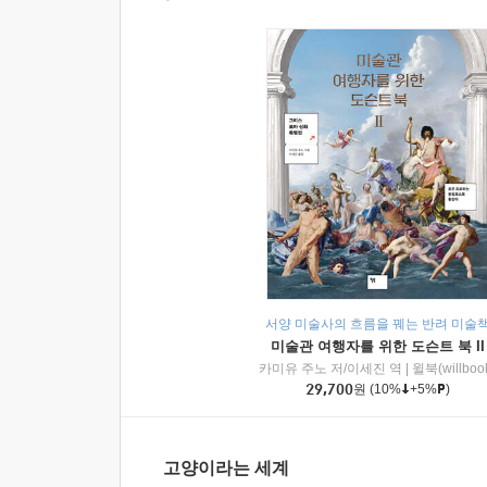
서양 미술사의 흐름을 꿰는 반려 미술
미술관 여행자를 위한 도슨트 북 II
카미유 주노 저/이세진 역
|
윌북(willboo
29,700
원
(10%
+5%
)
고양이라는 세계