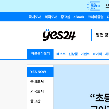
국내도서
외국도서
중고샵
eBook
크레마클럽
C
빠른분야찾기
베스트
신상품
이벤트
바이백
매
YES NOW
국내도서
외국도서
중고샵