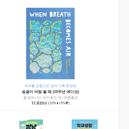
세계를 감동시킨 생의 기록 한정판
숨결이 바람 될 때 (10주년 에디션)
|
미래엔아이세움
폴 칼라니티 저/이종인 역
|
흐름출판
17,820
원
(10%
+5%
)