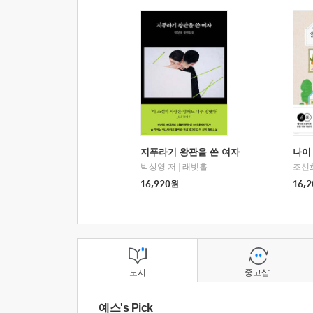
지푸라기 왕관을 쓴 여자
나이 
박상영 저
|
래빗홀
조선
16,920
원
16,2
도서
중고샵
예스's Pick