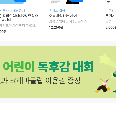
인 투자자 계좌공개
유퀴즈 할머니
이동진이
독] 직장인입니다만, 주식으
오늘내일하는 사이
무진기행
더 법니다
RHK)
임봉근,임다운 저
|
안온북스
김승옥 
서정,제시모어,쓰리쿼터 저/권오태,시그널리포트 편
|
경이로움
12,250
원
5,000
00
원