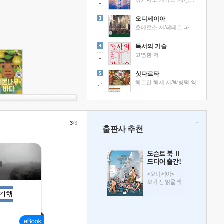
히가시노 게이고 저/김선영 역
오디세이아
호메로스 저/페테르 파울 루벤스 그림/박문재 역
독서의 기술
고명환 저
싯다르타
헤르만 헤세 저/박병덕 역
1
3
/3
출판사 추천