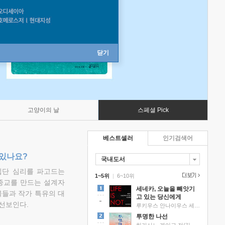
닫기
고양이의 날
스페셜 Pick
베스트셀러
인기검색어
 있나요?
국내도서
집단 심리를 파고드는
1~5위
|
6~10위
 종교를 만드는 설계자
세네카, 오늘을 빼앗기
물들과 작가 특유의 대
고 있는 당신에게
선보인다.
루키우스 안나이우스 세네카 저/하와이 대저택 편역
투명한 나선