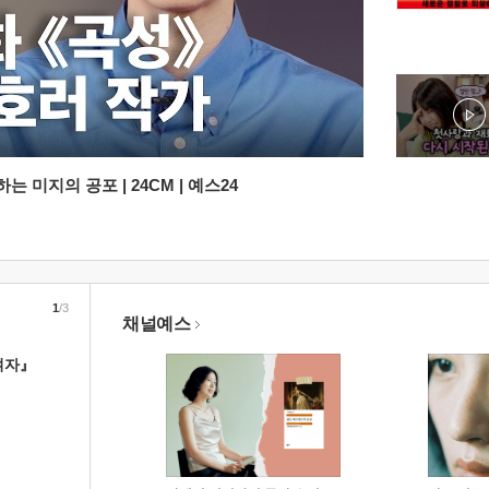
 미지의 공포 | 24CM | 예스24
1
/3
채널예스
여자』