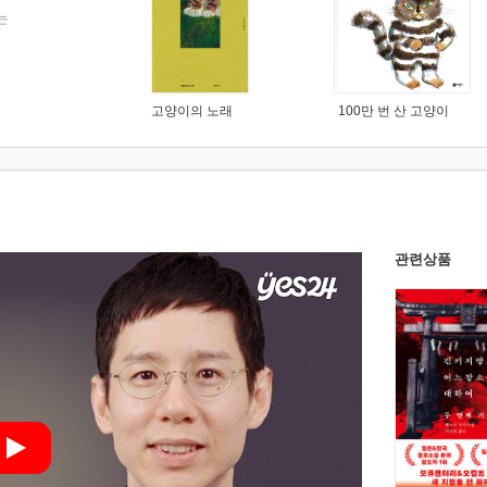
는
고양이의 노래
100만 번 산 고양이
관련상품