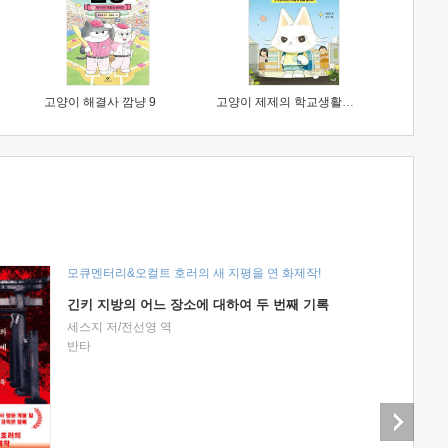
고양이 해결사 깜냥 9
고양이 제제의 학교생활 1 : 초등학생이 이렇게 힘들 줄이야
모큐멘터리&오컬트 호러의 새 지평을 연 화제작!
긴키 지방의 어느 장소에 대하여 두 번째 기록
세스지 저/전선영 역
반타