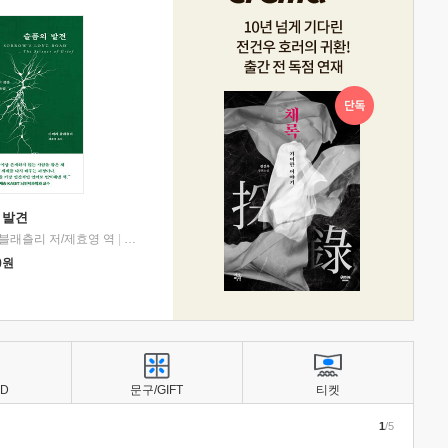
 발견
블래츨리 저/제효영 역
|
디플롯
0
원
BD
문구/GIFT
티켓
1
/5