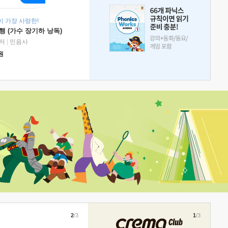
 가장 사랑한!
 (가수 장기하 낭독)
저
|
민음사
원
2
/3
1
/3