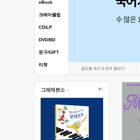
eBook
크레마클럽
CD/LP
DVD/BD
문구/GIFT
티켓
골든벨 퀴즈 & 완독 챌린지
그래제본소
3
/5