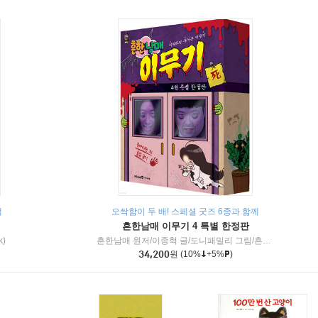
책
오싹함이 두 배! 스페셜 굿즈 6종과 함께
흔한남매 이무기 4 특별 한정판
k)
흔한남매 원저/이종혁 글/도니패밀리 그림/흔한컴퍼니 감수
34,200
원
(10%
+5%
)