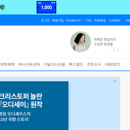
로그인
회원가입
마이페이지
카트
주문/배송
고객센터
Gl
름방학혜택
예사단독판매
이달의사은품
특가할인
추천도서
대량/법인