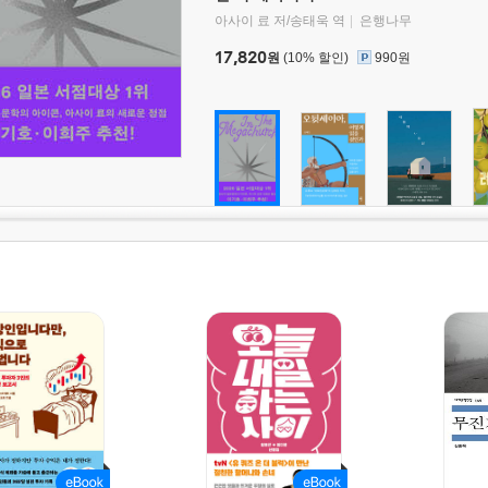
아사이 료 저/송태욱 역
은행나무
17,820
원
(10% 할인)
990원