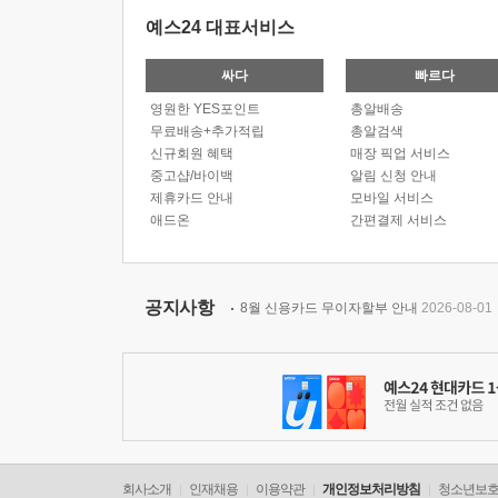
예스24 대표서비스
싸다
빠르다
영원한 YES포인트
총알배송
무료배송+추가적립
총알검색
신규회원 혜택
매장 픽업 서비스
중고샵/바이백
알림 신청 안내
제휴카드 안내
모바일 서비스
애드온
간편결제 서비스
공지사항
8월 신용카드 무이자할부 안내
2026-08-01
회사소개
인재채용
이용약관
개인정보처리방침
청소년보