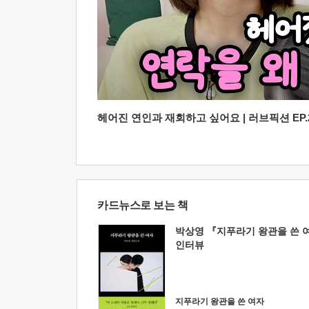
헤어진 연인과 재회하고 싶어요 | 러브픽션 EP.2
카드뉴스로 보는 책
박상영 『지푸라기 왕관을 쓴 
인터뷰
지푸라기 왕관을 쓴 여자