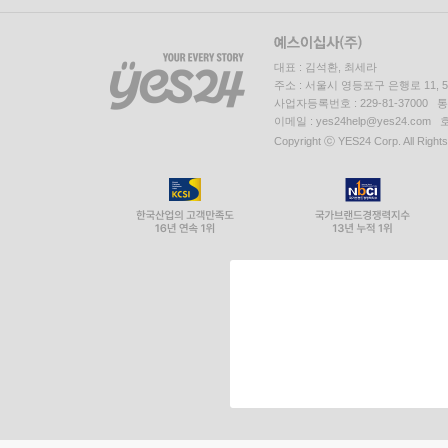
대표 : 김석환, 최세라
주소 : 서울시 영등포구 은행로 11,
사업자등록번호 : 229-81-37000 
이메일 : yes24help@yes24.c
Copyright ⓒ YES24 Corp. All Right