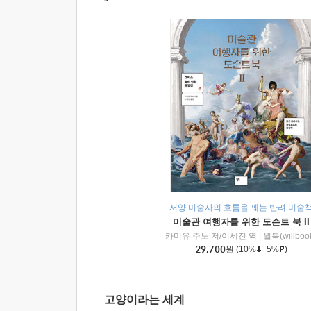
서양 미술사의 흐름을 꿰는 반려 미술
미술관 여행자를 위한 도슨트 북 II
카미유 주노 저/이세진 역
|
윌북(willboo
29,700
원
(10%
+5%
)
고양이라는 세계