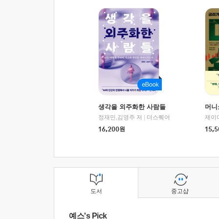
생각을 외주화한 사람들
머니
정재민,김영주 저
|
더스퀘어
16,200
원
15,5
도서
중고샵
예스's Pick