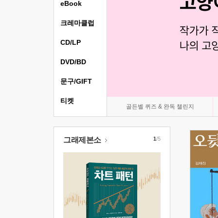
eBook
크레마클럽
CD/LP
DVD/BD
문구/GIFT
티켓
골든벨 퀴즈 & 완독 챌린지
그래제본소
1
/5