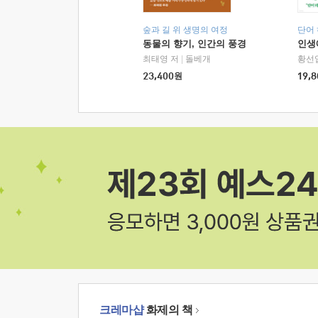
숲과 길 위 생명의 여정
단어
동물의 향기, 인간의 풍경
인생
최태영 저
|
돌베개
황선
23,400
원
19,8
크레마샵
화제의 책