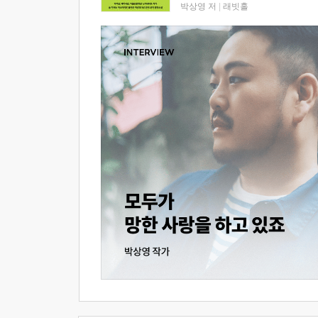
박상영 저
|
래빗홀