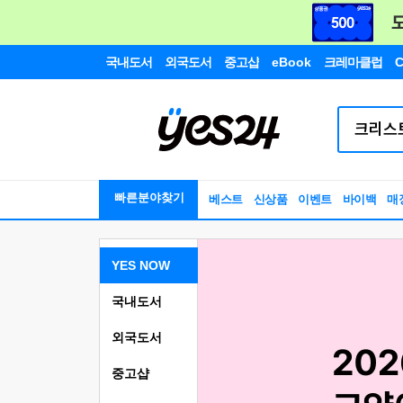
국내도서
외국도서
중고샵
eBook
크레마클럽
C
빠른분야찾기
베스트
신상품
이벤트
바이백
매
YES NOW
국내도서
외국도서
중고샵