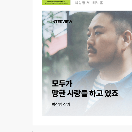
박상영 저
|
래빗홀