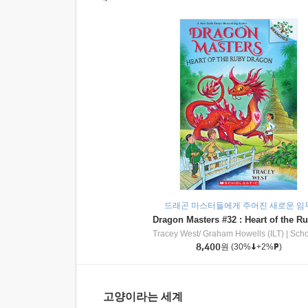
드래곤 마스터들에게 주어진 새로운 임
Tracey West/ Graham Howells (ILT)
|
Scholasti
8,400
원
(30%
+2%
)
고양이라는 세계