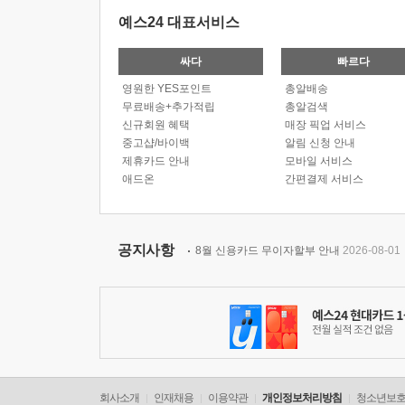
예스24 대표서비스
싸다
빠르다
영원한 YES포인트
총알배송
무료배송+추가적립
총알검색
신규회원 혜택
매장 픽업 서비스
중고샵/바이백
알림 신청 안내
제휴카드 안내
모바일 서비스
애드온
간편결제 서비스
공지사항
8월 신용카드 무이자할부 안내
2026-08-01
회사소개
인재채용
이용약관
개인정보처리방침
청소년보