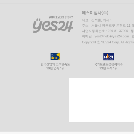
대표 : 김석환, 최세라
주소 : 서울시 영등포구 은행로 11,
사업자등록번호 : 229-81-37000 
이메일 : yes24help@yes24.c
Copyright ⓒ YES24 Corp. All Right