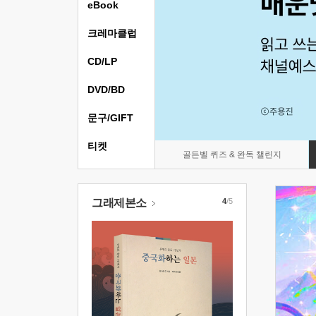
eBook
크레마클럽
CD/LP
DVD/BD
문구/GIFT
티켓
골든벨 퀴즈 & 완독 챌린지
그래제본소
4
/5