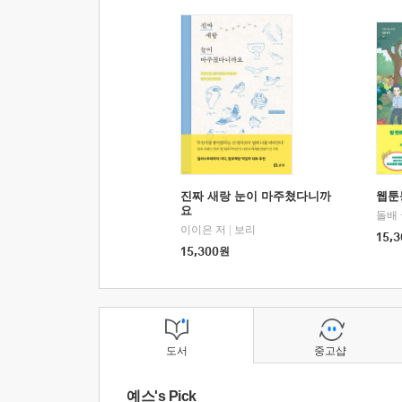
진짜 새랑 눈이 마주쳤다니까
웹툰
요
돌배
이이은 저
|
보리
15,3
15,300
원
도서
중고샵
예스's Pick