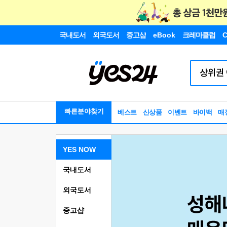
국내도서
외국도서
중고샵
eBook
크레마클럽
C
빠른분야찾기
베스트
신상품
이벤트
바이백
매
YES NOW
국내도서
외국도서
중고샵