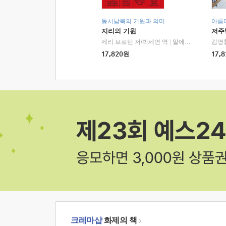
동서남북의 기원과 의미
아름
지리의 기원
저주
제리 브로턴 저/박세연 역
|
알에이치코리아(RHK)
김명
17,820
원
17,8
크레마샵
화제의 책