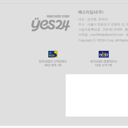
대표 : 김석환, 최세라
주소 : 서울시 영등포구 은행로 11,
사업자등록번호 : 229-81-37000 
이메일 : yes24help@yes24.c
Copyright ⓒ YES24 Corp. All Right