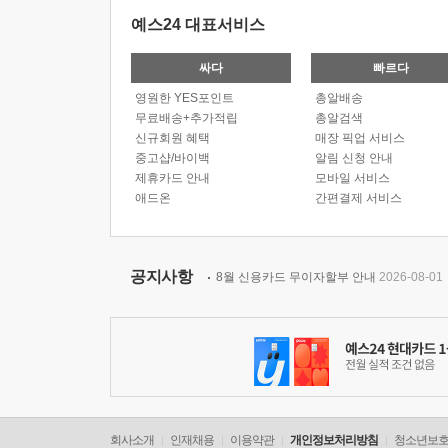
예스24 대표서비스
싸다
빠르다
영원한 YES포인트
총알배송
무료배송+추가적립
총알검색
신규회원 혜택
매장 픽업 서비스
중고샵/바이백
알림 신청 안내
제휴카드 안내
모바일 서비스
애드온
간편결제 서비스
공지사항
8월 신용카드 무이자할부 안내
2026-08-01
회사소개
인재채용
이용약관
개인정보처리방침
청소년보