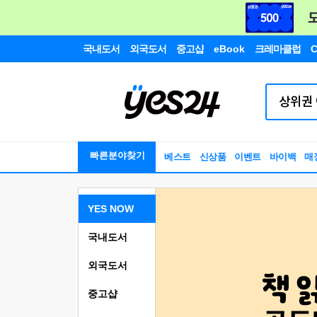
국내도서
외국도서
중고샵
eBook
크레마클럽
C
빠른분야찾기
베스트
신상품
이벤트
바이백
매
YES NOW
국내도서
외국도서
중고샵