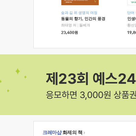
숲과 길 위 생명의 여정
단어
동물의 향기, 인간의 풍경
인생
최태영 저
|
돌베개
황선
23,400
원
19,8
크레마샵
화제의 책