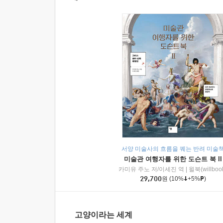
서양 미술사의 흐름을 꿰는 반려 미술
미술관 여행자를 위한 도슨트 북 II
카미유 주노 저/이세진 역
|
윌북(willboo
29,700
원
(10%
+5%
)
고양이라는 세계