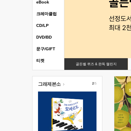
eBook
크레마클럽
CD/LP
DVD/BD
문구/GIFT
티켓
골든벨 퀴즈 & 완독 챌린지
그래제본소
2
/5