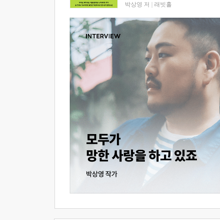
박상영 저
|
래빗홀