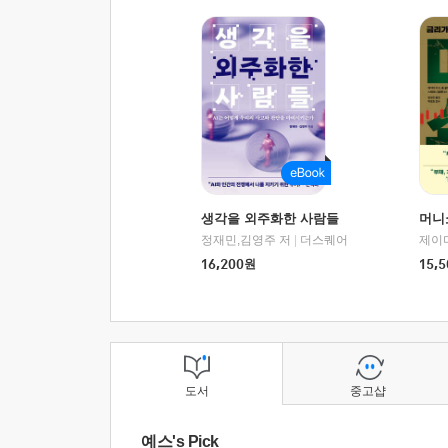
생각을 외주화한 사람들
머니
정재민,김영주 저
|
더스퀘어
16,200
원
15,5
도서
중고샵
예스's Pick