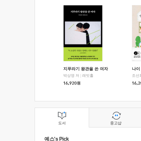
지푸라기 왕관을 쓴 여자
나이 
박상영 저
|
래빗홀
조선
16,920
원
16,2
도서
중고샵
예스's Pick