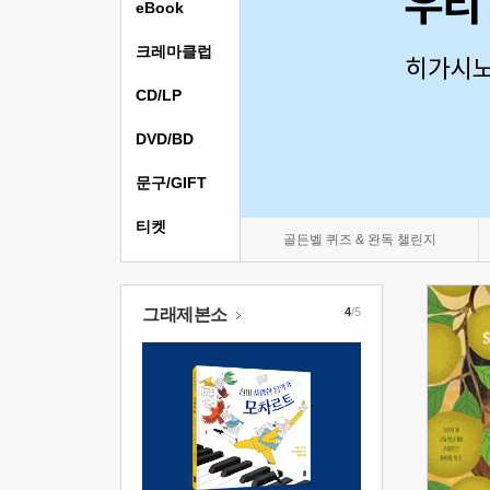
eBook
크레마클럽
CD/LP
DVD/BD
문구/GIFT
티켓
골든벨 퀴즈 & 완독 챌린지
그래제본소
4
/5