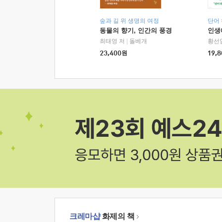
숲과 길 위 생명의 여정
단어
동물의 향기, 인간의 풍경
인생
최태영 저
|
돌베개
황선
23,400
원
19,8
크레마샵
화제의 책