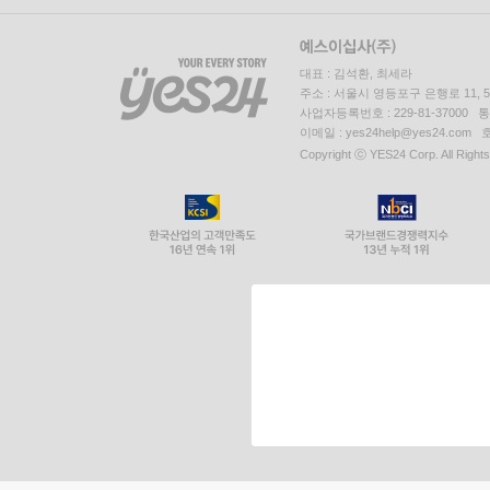
대표 : 김석환, 최세라
주소 : 서울시 영등포구 은행로 11,
사업자등록번호 : 229-81-37000 
이메일 : yes24help@yes24.c
Copyright ⓒ YES24 Corp. All Right