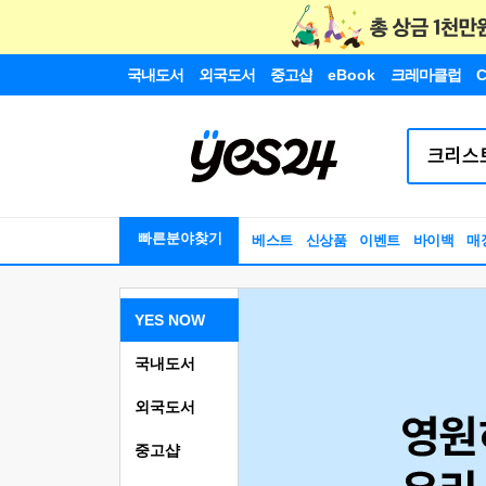
국내도서
외국도서
중고샵
eBook
크레마클럽
C
빠른분야찾기
베스트
신상품
이벤트
바이백
매
YES NOW
국내도서
외국도서
중고샵