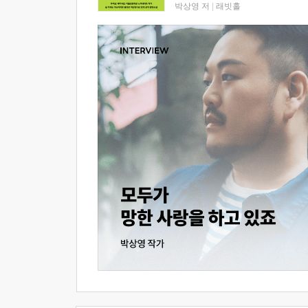
박상영 저
|
래빗홀