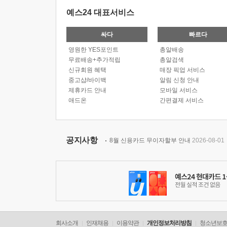
예스24 대표서비스
싸다
빠르다
영원한 YES포인트
총알배송
무료배송+추가적립
총알검색
신규회원 혜택
매장 픽업 서비스
중고샵/바이백
알림 신청 안내
제휴카드 안내
모바일 서비스
애드온
간편결제 서비스
공지사항
8월 신용카드 무이자할부 안내
2026-08-01
회사소개
인재채용
이용약관
개인정보처리방침
청소년보