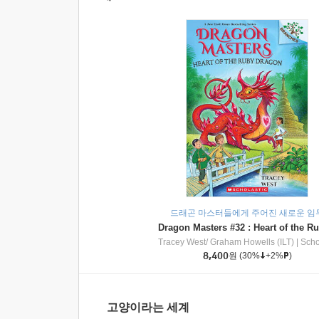
드래곤 마스터들에게 주어진 새로운 임
Tracey West/ Graham Howells (ILT)
|
Scholasti
8,400
원
(30%
+2%
)
고양이라는 세계