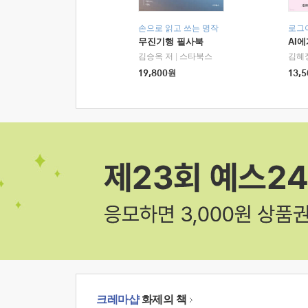
손으로 읽고 쓰는 명작
로그
무진기행 필사북
AI
김승옥 저
|
스타북스
김혜
19,800
원
13,5
크레마샵
화제의 책