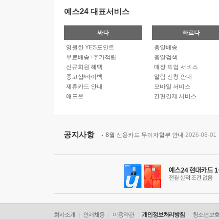
예스24 대표서비스
싸다
빠르다
영원한 YES포인트
총알배송
무료배송+추가적립
총알검색
신규회원 혜택
매장 픽업 서비스
중고샵/바이백
알림 신청 안내
제휴카드 안내
모바일 서비스
애드온
간편결제 서비스
공지사항
8월 신용카드 무이자할부 안내
2026-08-01
회사소개
인재채용
이용약관
개인정보처리방침
청소년보