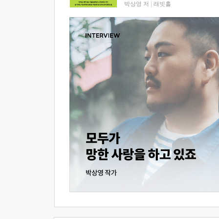
박상영 저
|
래빗홀