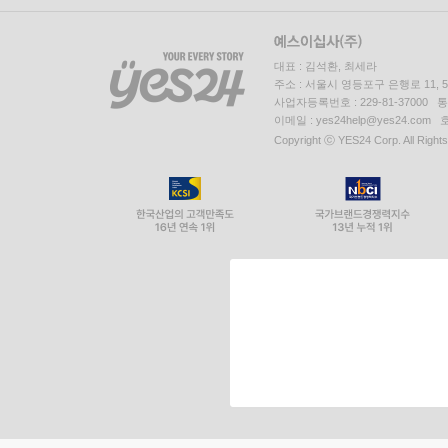
대표 : 김석환, 최세라
주소 : 서울시 영등포구 은행로 11,
사업자등록번호 : 229-81-37000 
이메일 : yes24help@yes24.c
Copyright ⓒ YES24 Corp. All Right