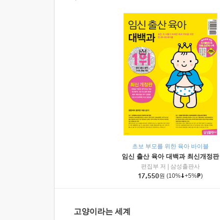
초보 부모를 위한 육아 바이블
임신 출산 육아 대백과 최신개정판
편집부 저
|
삼성출판사
17,550
원
(10%
+5%
)
고양이라는 세계