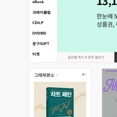
eBook
크레마클럽
CD/LP
DVD/BD
문구/GIFT
티켓
골든벨 퀴즈 & 완독 챌린지
그래제본소
4
/5