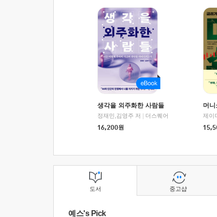
생각을 외주화한 사람들
머니
정재민,김영주 저
|
더스퀘어
16,200
원
15,5
도서
중고샵
예스's Pick