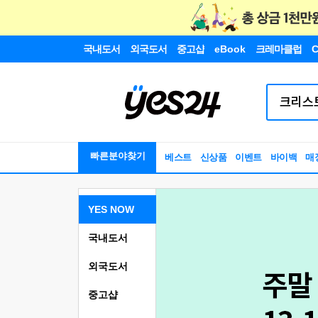
국내도서
외국도서
중고샵
eBook
크레마클럽
C
빠른분야찾기
베스트
신상품
이벤트
바이백
매
YES NOW
국내도서
외국도서
중고샵