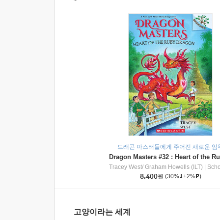
드래곤 마스터들에게 주어진 새로운 임
Tracey West/ Graham Howells (ILT)
|
Scholasti
8,400
원
(30%
+2%
)
고양이라는 세계