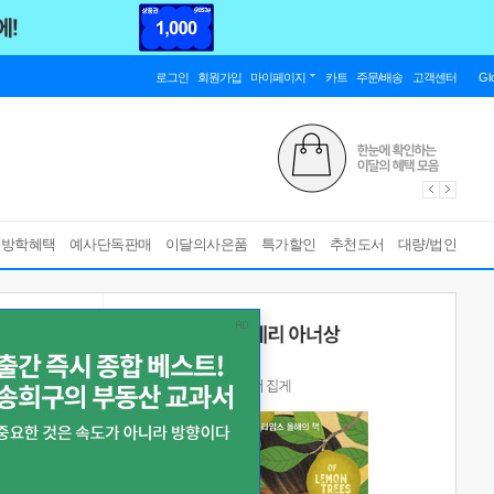
로그인
회원가입
마이페이지
카트
주문/배송
고객센터
Gl
름방학혜택
예사단독판매
이달의사은품
특가할인
추천도서
대량/법인