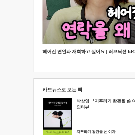
헤어진 연인과 재회하고 싶어요 | 러브픽션 EP.2
카드뉴스로 보는 책
박상영 『지푸라기 왕관을 쓴 
인터뷰
지푸라기 왕관을 쓴 여자