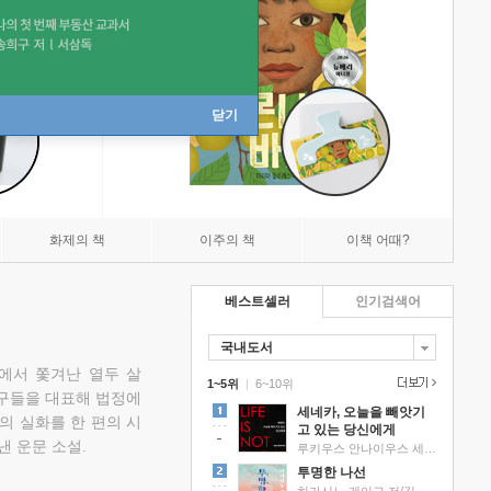
닫기
화제의 책
이주의 책
이책 어때?
베스트셀러
인기검색어
국내도서
에서 쫓겨난 열두 살
1~5위
|
6~10위
친구들을 대표해 법정에
세네카, 오늘을 빼앗기
의 실화를 한 편의 시
고 있는 당신에게
낸 운문 소설.
루키우스 안나이우스 세네카 저/하와이 대저택 편역
투명한 나선