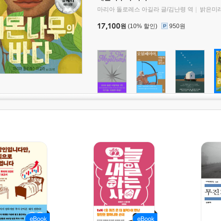
마리아 돌로레스 아길라 글/김난령 역
밝은미
17,100
원
(10% 할인)
950원