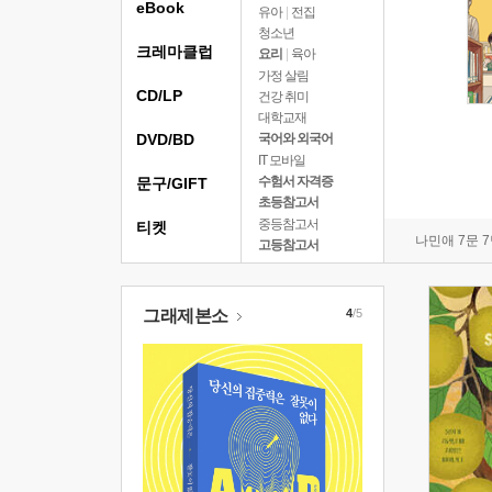
eBook
유아
|
전집
청소년
크레마클럽
요리
|
육아
가정 살림
CD/LP
건강 취미
대학교재
DVD/BD
국어와 외국어
IT 모바일
수험서 자격증
문구/GIFT
초등참고서
중등참고서
티켓
나민애 7문 
고등참고서
그래제본소
4
/5