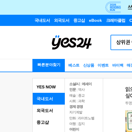
국내도서
외국도서
중고샵
eBook
크레마클럽
C
빠른분야찾기
베스트
신상품
이벤트
바이백
매
소설/시
|
에세이
YES NOW
인문
|
역사
예술
|
종교
국내도서
사회
|
과학
경제 경영
외국도서
자기계발
만화
|
라이트노벨
중고샵
여행
|
잡지
어린이