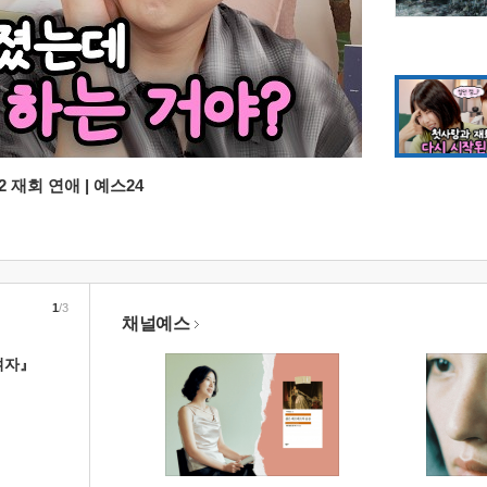
 재회 연애 | 예스24
1
/3
채널예스
여자』