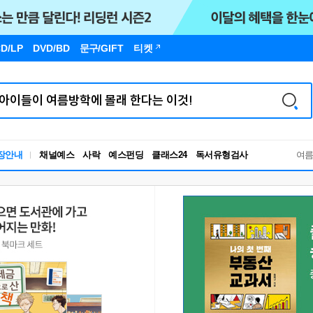
D/LP
DVD/BD
문구
/GIFT
티켓
독서유형검사
장안내
채널예스
사락
예스펀딩
클래스24
여
RBTI Lab
독서유형검사