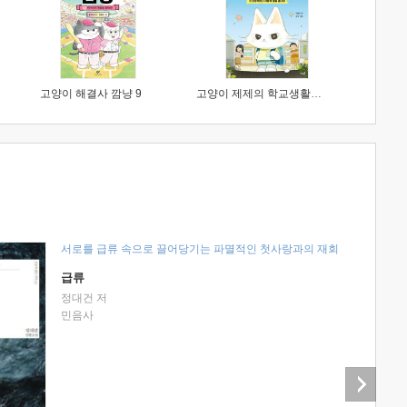
고양이 해결사 깜냥 9
고양이 제제의 학교생활 1 : 초등학생이 이렇게 힘들 줄이야
서로를 급류 속으로 끌어당기는 파멸적인 첫사랑과의 재회
급류
정대건 저
민음사