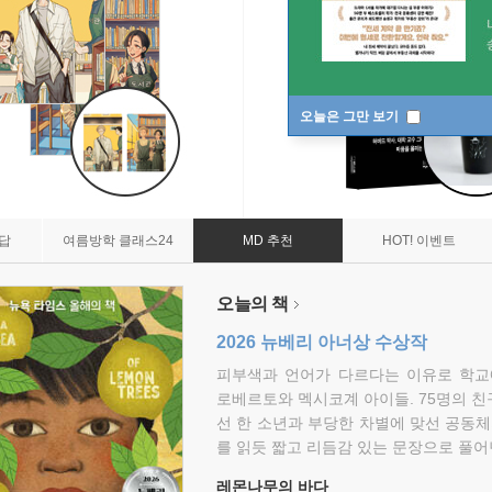
오늘은 그만 보기
7답
여름방학 클래스24
MD 추천
HOT! 이벤트
오늘의 책
2026 뉴베리 아너상 수상작
피부색과 언어가 다르다는 이유로 학교
로베르토와 멕시코계 아이들. 75명의 
선 한 소년과 부당한 차별에 맞선 공동체
를 읽듯 짧고 리듬감 있는 문장으로 풀어
레몬나무의 바다