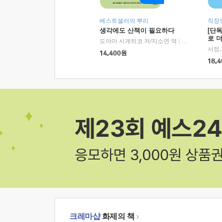
베스트셀러의 뿌리
직장
생각에도 산책이 필요하다
[단
로 
도야마 시게히코 저/지소연 역
|
알에이치코리아(
14,400
원
18,4
크레마샵
화제의 책