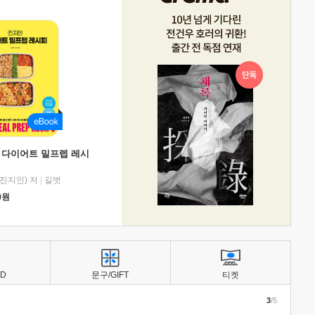
 다이어트 밀프렙 레시
진지인) 저
|
길벗
0
원
BD
문구/GIFT
티켓
3
/5