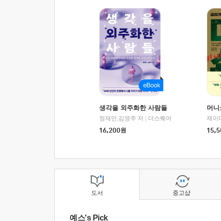
생각을 외주화한 사람들
머니
정재민,김영주 저
|
더스퀘어
16,200
원
15,5
도서
중고샵
예스's Pick