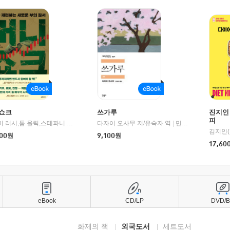
쇼크
쓰가루
진지인
피
제이미 러시,톰 올릭,스테파니 플랜더스 편저/임경은 역/박정호 감수
다자이 오사무 저/유숙자 역
|
교보문고
|
민음사
김지인(
00
원
9,100
원
17,60
eBook
CD/LP
DVD/
화제의 책
외국도서
세트도서