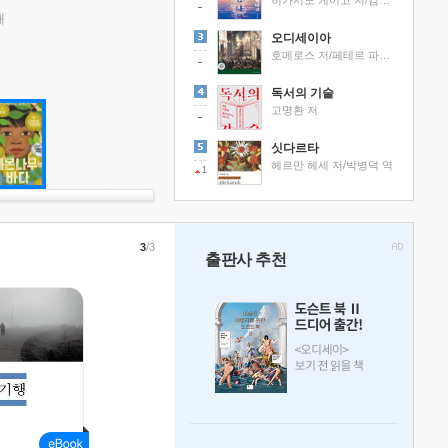
히가시노 게이고 저/김선영 역
래
오디세이아
호메로스 저/페테르 파울 루벤스 그림/박문재 역
독서의 기술
고명환 저
싯다르타
헤르만 헤세 저/박병덕 역
1
3
/3
출판사 추천