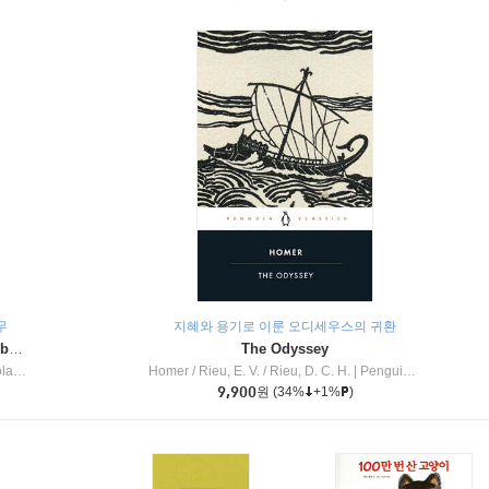
무
지혜와 용기로 이룬 오디세우스의 귀환
Dragon Masters #32 : Heart of the Ruby Dragon (A Branches Book)
The Odyssey
c Inc
Homer / Rieu, E. V. / Rieu, D. C. H.
|
Penguin Group
9,900
원
(34%
+1%
)