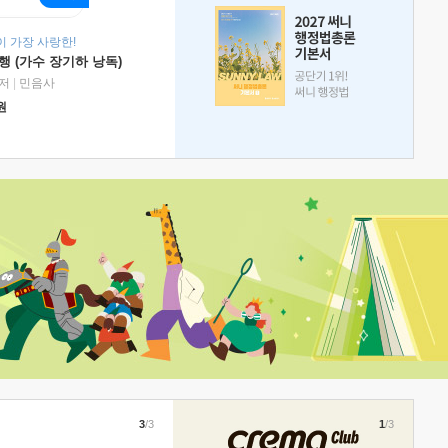
 가장 사랑한!
 (가수 장기하 낭독)
저
|
민음사
원
3
/3
1
/3