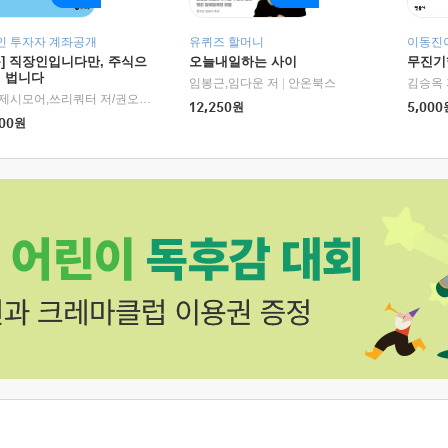
인 투자자 계좌공개
유퀴즈 할머니
이동진이
독] 직장인입니다만, 주식으
오늘내일하는 사이
무진기행
더 법니다
RHK)
임봉근,임다운 저
|
안온북스
김승옥 
서정,제시모어,쓰리쿼터 저/권오태,시그널리포트 편
|
경이로움
12,250
원
5,000
00
원