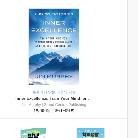
흔들리지 않는 마음의 기술
Inner Excellence: Train Your Mind for Extraordinary Performance and the Best Possible Life
Jim Murphy
|
Grand Central Publishing
19,000
원
(40%
+0%
)