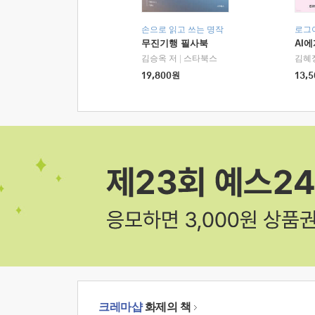
손으로 읽고 쓰는 명작
로그
무진기행 필사북
AI
김승옥 저
|
스타북스
김혜
19,800
원
13,5
크레마샵
화제의 책