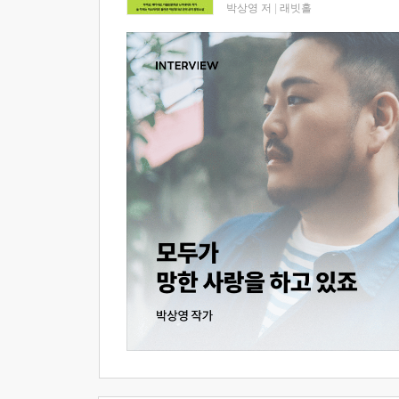
박상영 저
|
래빗홀