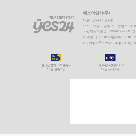
대표 : 김석환, 최세라
주소 : 서울시 영등포구 은행로 11,
사업자등록번호 : 229-81-37000 
이메일 : yes24help@yes24.c
Copyright ⓒ YES24 Corp. All Right