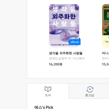
생각을 외주화한 사람들
머니
정재민,김영주 저
|
더스퀘어
16,200
원
15,5
도서
중고샵
예스's Pick