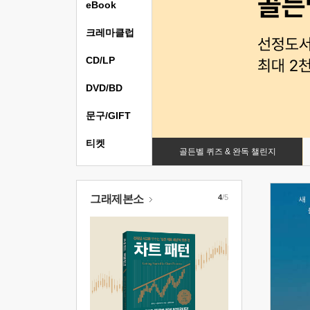
eBook
크레마클럽
CD/LP
DVD/BD
문구/GIFT
티켓
골든벨 퀴즈 & 완독 챌린지
그래제본소
4
/5