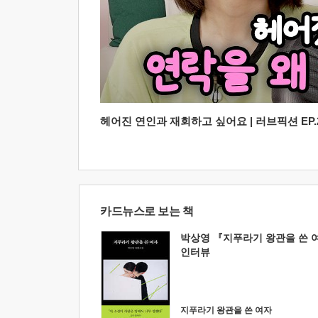
헤어진 연인과 재회하고 싶어요 | 러브픽션 EP.2
카드뉴스로 보는 책
박상영 『지푸라기 왕관을 쓴 
인터뷰
지푸라기 왕관을 쓴 여자