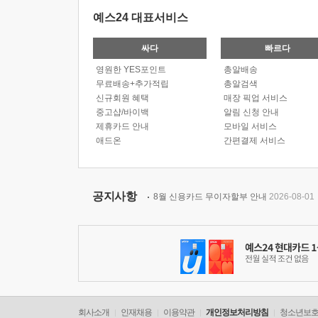
예스24 대표서비스
싸다
빠르다
영원한 YES포인트
총알배송
무료배송+추가적립
총알검색
신규회원 혜택
매장 픽업 서비스
중고샵/바이백
알림 신청 안내
제휴카드 안내
모바일 서비스
애드온
간편결제 서비스
공지사항
8월 신용카드 무이자할부 안내
2026-08-01
회사소개
인재채용
이용약관
개인정보처리방침
청소년보