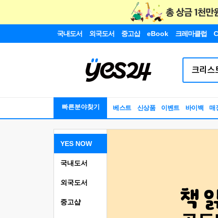
국내도서
외국도서
중고샵
eBook
크레마클럽
C
빠른분야찾기
베스트
신상품
이벤트
바이백
매
YES NOW
국내도서
외국도서
중고샵