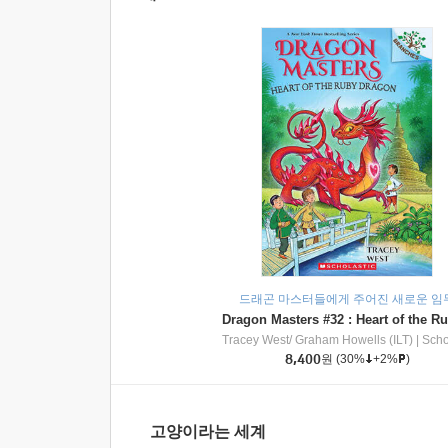
드래곤 마스터들에게 주어진 새로운 임
Tracey West/ Graham Howells (ILT)
|
Scholasti
8,400
원
(30%
+2%
)
고양이라는 세계