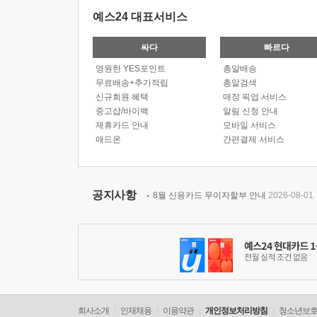
예스24 대표서비스
싸다
빠르다
영원한 YES포인트
총알배송
무료배송+추가적립
총알검색
신규회원 혜택
매장 픽업 서비스
중고샵/바이백
알림 신청 안내
제휴카드 안내
모바일 서비스
애드온
간편결제 서비스
공지사항
8월 신용카드 무이자할부 안내
2026-08-01
회사소개
인재채용
이용약관
개인정보처리방침
청소년보