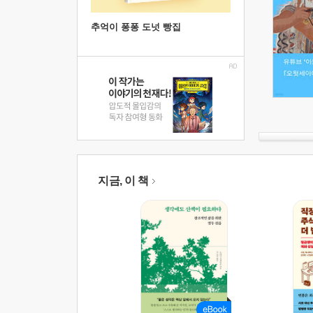
추억이 퐁퐁 도넛 빵집
지금, 이 책