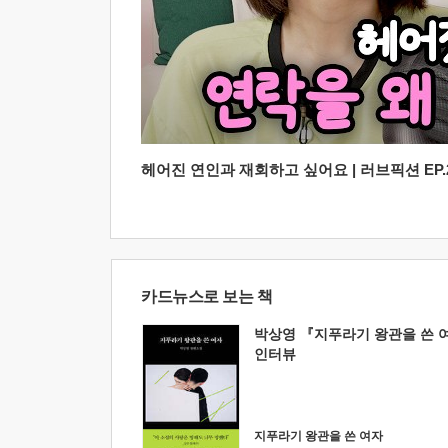
헤어진 연인과 재회하고 싶어요 | 러브픽션 EP.2
카드뉴스로 보는 책
박상영 『지푸라기 왕관을 쓴 
인터뷰
지푸라기 왕관을 쓴 여자