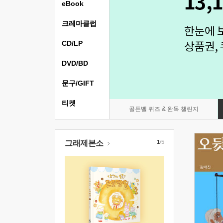
eBook
크레마클럽
CD/LP
DVD/BD
문구/GIFT
티켓
골든벨 퀴즈 & 완독 챌린지
그래제본소
1
/5