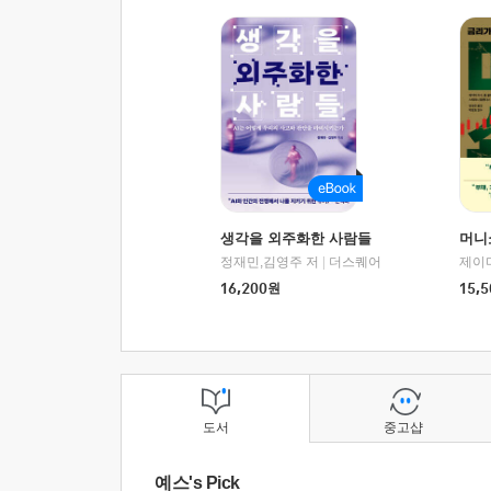
생각을 외주화한 사람들
머니
정재민,김영주 저
|
더스퀘어
16,200
원
15,5
도서
중고샵
예스's Pick