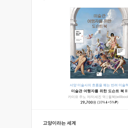
서양 미술사의 흐름을 꿰는 반려 미술
미술관 여행자를 위한 도슨트 북 II
카미유 주노 저/이세진 역
|
윌북(willboo
29,700
원
(10%
+5%
)
고양이라는 세계