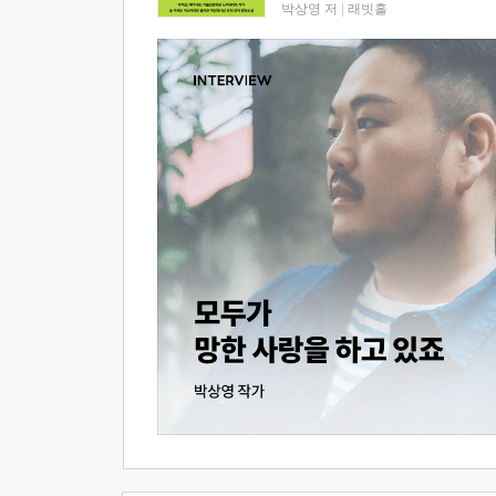
박상영 저
|
래빗홀