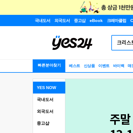
국내도서
외국도서
중고샵
eBook
크레마클럽
C
빠른분야찾기
베스트
신상품
이벤트
바이백
매
YES NOW
국내도서
외국도서
중고샵