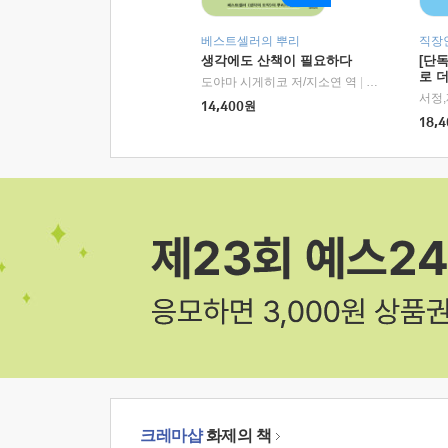
베스트셀러의 뿌리
직장
생각에도 산책이 필요하다
[단
로 
도야마 시게히코 저/지소연 역
|
알에이치코리아(
14,400
원
18,4
크레마샵
화제의 책