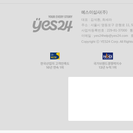
대표 : 김석환, 최세라
주소 : 서울시 영등포구 은행로 11,
사업자등록번호 : 229-81-37000 
이메일 : yes24help@yes24.c
Copyright ⓒ YES24 Corp. All Right