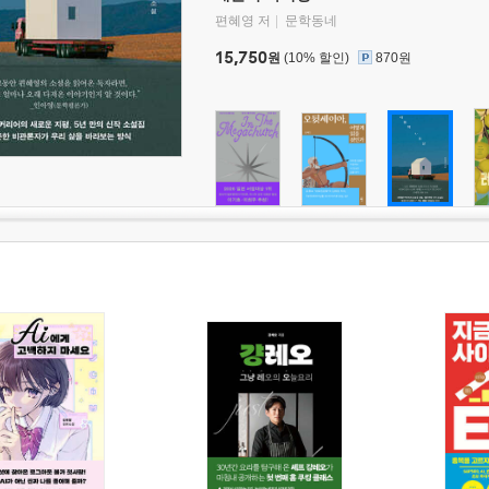
편혜영 저
문학동네
15,750
원
(10% 할인)
870원