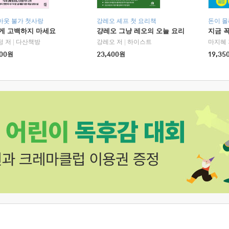
아웃 불가 첫사랑
강레오 셰프 첫 요리책
돈이 몰
에게 고백하지 마세요
걍레오 그냥 레오의 오늘 요리
지금 꼭
정 저
|
다산책방
강레오 저
|
하이스트
마지혜 
00
원
23,400
원
19,35