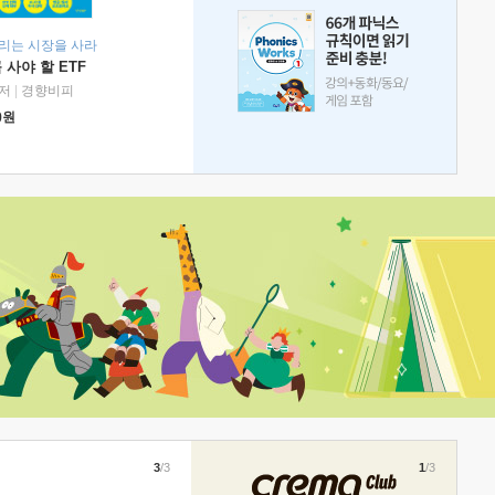
리는 시장을 사라
 사야 할 ETF
저
|
경향비피
0
원
3
/3
1
/3