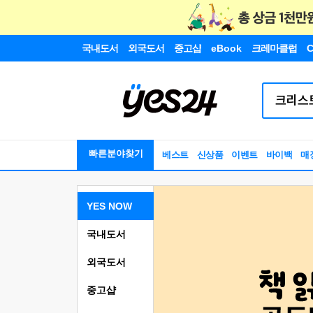
국내도서
외국도서
중고샵
eBook
크레마클럽
C
빠른분야찾기
베스트
신상품
이벤트
바이백
매
YES NOW
국내도서
외국도서
중고샵