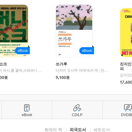
쇼크
쓰가루
진지인
피
제이미 러시,톰 올릭,스테파니 플랜더스 편저/임경은 역/박정호 감수
다자이 오사무 저/유숙자 역
|
교보문고
|
민음사
김지인(
00
원
9,100
원
17,60
eBook
CD/LP
DVD/
화제의 책
외국도서
세트도서