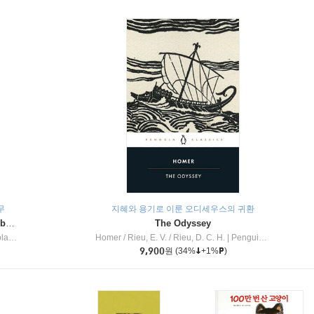
무
지혜와 용기로 이룬 오디세우스의 귀환
Dragon Masters #32 : Heart of the Ruby Dragon (A Branches Book)
The Odyssey
c Inc
Homer / Rieu, E. V. / Rieu, D. C. H.
|
Penguin Group
9,900
원
(34%
+1%
)