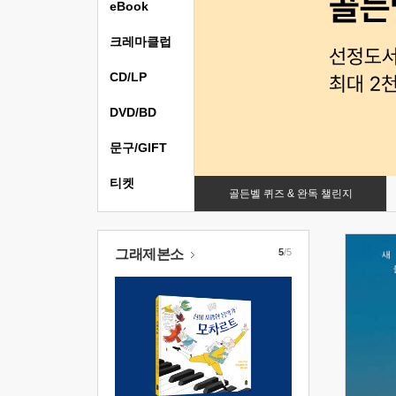
eBook
크레마클럽
CD/LP
DVD/BD
문구/GIFT
티켓
골든벨 퀴즈 & 완독 챌린지
그래제본소
5
/5