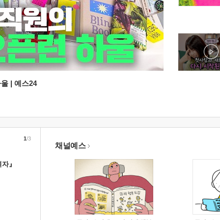
 | 예스24
1
/3
채널예스
여자』