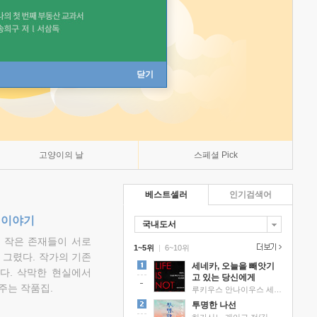
닫기
고양이의 날
스페셜 Pick
베스트셀러
인기검색어
 이야기
국내도서
고 작은 존재들이 서로
1~5위
|
6~10위
그렸다. 작가의 기존
세네카, 오늘을 빼앗기
다. 삭막한 현실에서
고 있는 당신에게
주는 작품집.
루키우스 안나이우스 세네카 저/하와이 대저택 편역
투명한 나선