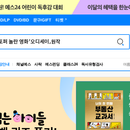
D/LP
DVD/BD
문구
/GIFT
티켓
독서유형검사
장안내
채널예스
사락
예스펀딩
클래스24
RBTI Lab
여
독서유형검사