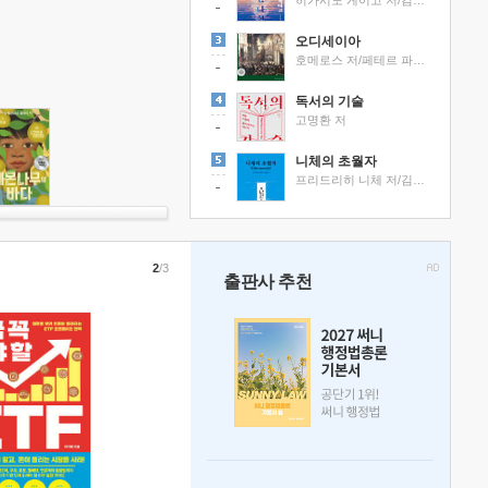
히가시노 게이고 저/김선영 역
오디세이아
호메로스 저/페테르 파울 루벤스 그림/박문재 역
독서의 기술
고명환 저
니체의 초월자
프리드리히 니체 저/김철 편역
2
/3
출판사 추천