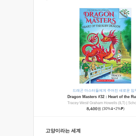
드래곤 마스터들에게 주어진 새로운 임
Tracey West/ Graham Howells (ILT)
|
Scholasti
8,400
원
(30%
+2%
)
고양이라는 세계