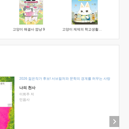
고양이 해결사 깜냥 9
고양이 제제의 학교생활 1 : 초등학생이 이렇게 힘들 줄이야
2026 젊은작가 후보! 서브컬처와 문학의 경계를 허무는 사랑
나의 천사
이희주 저
민음사