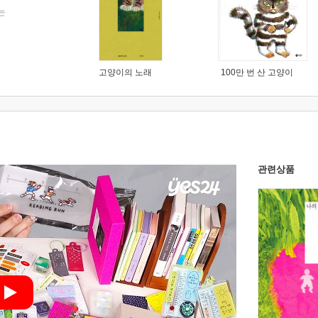
는
고양이의 노래
100만 번 산 고양이
관련상품