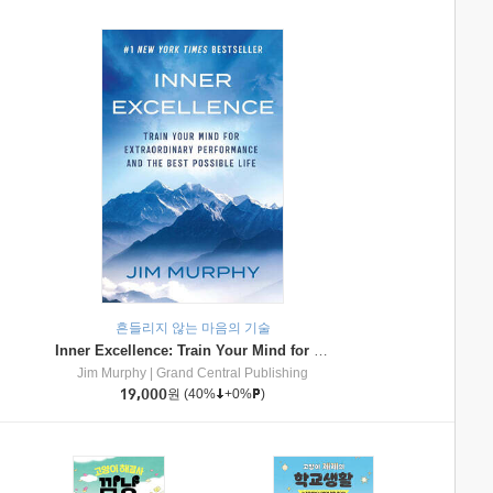
흔들리지 않는 마음의 기술
Inner Excellence: Train Your Mind for Extraordinary Performance and the Best Possible Life
Jim Murphy
|
Grand Central Publishing
19,000
원
(40%
+0%
)