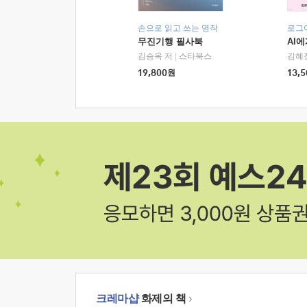
손으로 읽고 쓰는 명작
로그
무진기행 필사북
AI
김승옥 저
|
스타북스
김혜
19,800
원
13,5
크레마샵
화제의 책