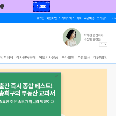
로그인
회원가입
마이페이지
카트
주문/배송
고객센터
Gl
름방학혜택
예사단독판매
이달의사은품
특가할인
추천도서
대량/법인