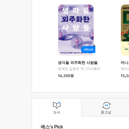
생각을 외주화한 사람들
머니
정재민,김영주 저
|
더스퀘어
16,200
원
15,5
도서
중고샵
예스's Pick