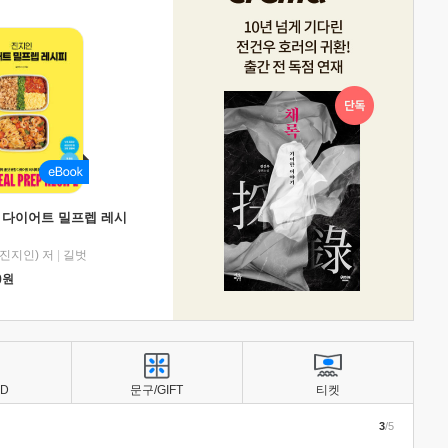
 다이어트 밀프렙 레시
진지인) 저
|
길벗
0
원
BD
문구/GIFT
티켓
3
/5