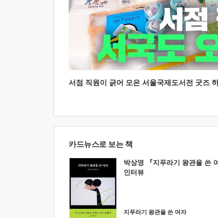
서점 직원이 긁어 모은 서울국제도서전 굿즈 하울
카드뉴스로 보는 책
박상영 『지푸라기 왕관을 쓴 
인터뷰
지푸라기 왕관을 쓴 여자