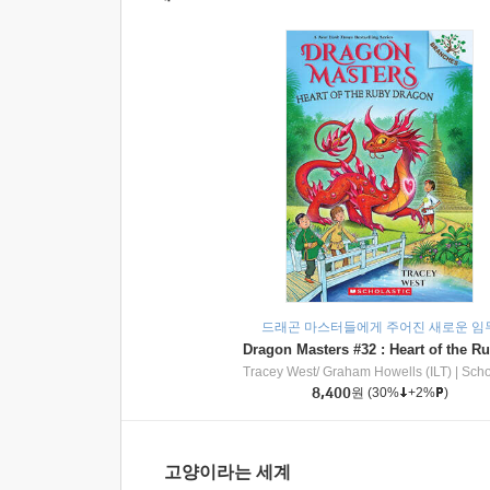
드래곤 마스터들에게 주어진 새로운 임
Tracey West/ Graham Howells (ILT)
|
Scholasti
8,400
원
(30%
+2%
)
고양이라는 세계