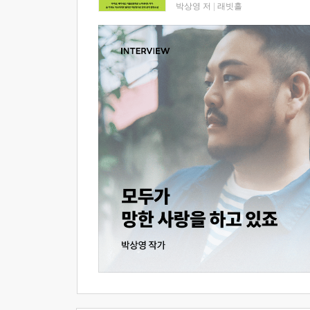
박상영 저
|
래빗홀