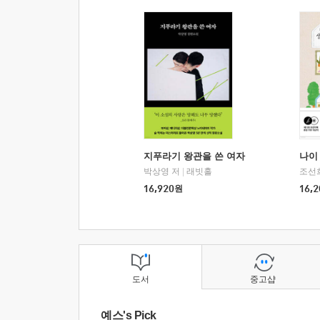
지푸라기 왕관을 쓴 여자
나이 
박상영 저
|
래빗홀
조선
16,920
원
16,2
도서
중고샵
예스's Pick