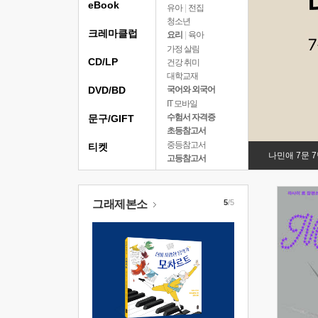
eBook
유아
|
전집
청소년
크레마클럽
요리
|
육아
가정 살림
CD/LP
건강 취미
대학교재
DVD/BD
국어와 외국어
IT 모바일
수험서 자격증
문구/GIFT
초등참고서
중등참고서
티켓
나민애 7문 
고등참고서
그래제본소
5
/5