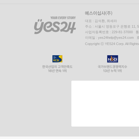
대표 : 김석환, 최세라
주소 : 서울시 영등포구 은행로 11,
사업자등록번호 : 229-81-37000 
이메일 : yes24help@yes24.c
Copyright ⓒ YES24 Corp. All Right