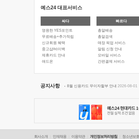
예스24 대표서비스
싸다
빠르다
영원한 YES포인트
총알배송
무료배송+추가적립
총알검색
신규회원 혜택
매장 픽업 서비스
중고샵/바이백
알림 신청 안내
제휴카드 안내
모바일 서비스
애드온
간편결제 서비스
공지사항
8월 신용카드 무이자할부 안내
2026-08-01
회사소개
인재채용
이용약관
개인정보처리방침
청소년보