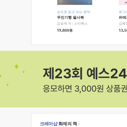
손으로 읽고 쓰는 명작
로그
무진기행 필사북
AI
김승옥 저
|
스타북스
김혜
19,800
원
13,5
크레마샵
화제의 책