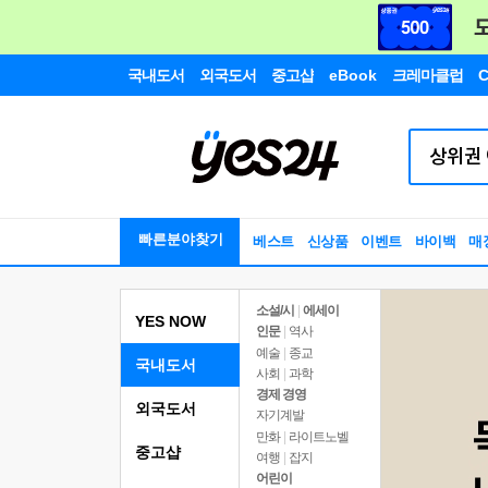
국내도서
외국도서
중고샵
eBook
크레마클럽
C
빠른분야찾기
베스트
신상품
이벤트
바이백
매
소설/시
|
에세이
YES NOW
인문
|
역사
예술
|
종교
국내도서
사회
|
과학
경제 경영
외국도서
자기계발
만화
|
라이트노벨
중고샵
여행
|
잡지
어린이