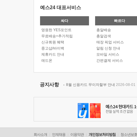
예스24 대표서비스
싸다
빠르다
영원한 YES포인트
총알배송
무료배송+추가적립
총알검색
신규회원 혜택
매장 픽업 서비스
중고샵/바이백
알림 신청 안내
제휴카드 안내
모바일 서비스
애드온
간편결제 서비스
공지사항
8월 신용카드 무이자할부 안내
2026-08-01
회사소개
인재채용
이용약관
개인정보처리방침
청소년보