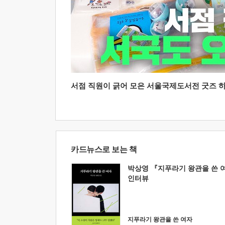
서점 직원이 긁어 모은 서울국제도서전 굿즈 하울
카드뉴스로 보는 책
박상영 『지푸라기 왕관을 쓴 
인터뷰
지푸라기 왕관을 쓴 여자