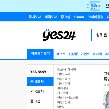
국내도서
외국도서
중고샵
eBook
크레마클럽
C
빠른분야찾기
베스트
신상품
이벤트
바이백
매
소설/시
|
에세이
YES NOW
인문
|
역사
예술
|
종교
국내도서
사회
|
과학
경제 경영
외국도서
자기계발
만화
|
라이트노벨
중고샵
여행
|
잡지
어린이