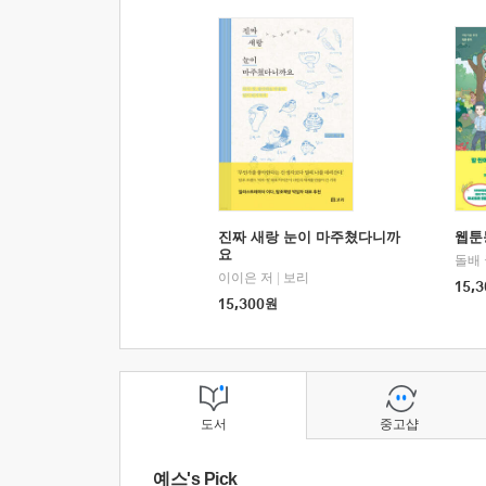
진짜 새랑 눈이 마주쳤다니까
웹툰
요
돌배
이이은 저
|
보리
15,3
15,300
원
도서
중고샵
예스's Pick