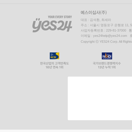
대표 : 김석환, 최세라
주소 : 서울시 영등포구 은행로 11,
사업자등록번호 : 229-81-37000 
이메일 : yes24help@yes24.c
Copyright ⓒ YES24 Corp. All Right