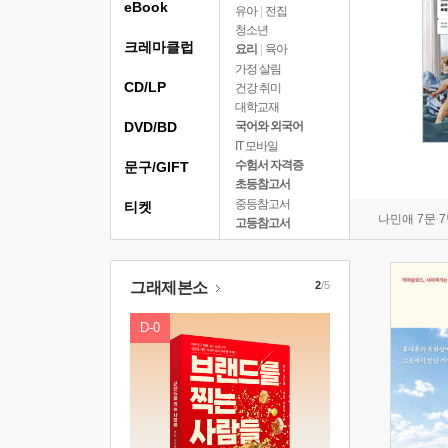
eBook
유아
|
전집
청소년
크레마클럽
요리
|
육아
가정 살림
CD/LP
건강 취미
대학교재
DVD/BD
국어와 외국어
IT 모바일
수험서 자격증
문구/GIFT
초등참고서
중등참고서
티켓
나민애 7문 
고등참고서
그래제본소
2
/5
D-0