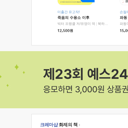
미출간 유고작!
손절
죽음의 수용소 이후
파동
빅터 프랭클 저/유영미 역
|
북하우스
파동
12,500
원
15,0
크레마샵
화제의 책