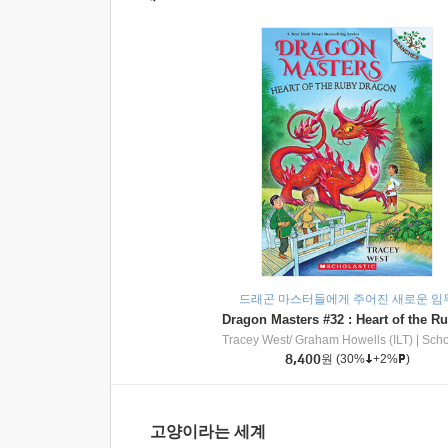
드래곤 마스터들에게 주어진 새로운 임
Tracey West/ Graham Howells (ILT)
|
Scholasti
8,400
원
(30%
+2%
)
고양이라는 세계