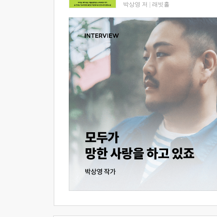
박상영 저
|
래빗홀