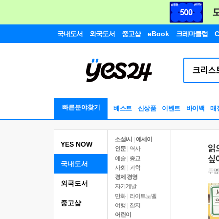
국내도서
외국도서
중고샵
eBook
크레마클럽
C
빠른분야찾기
베스트
신상품
이벤트
바이백
매
소설/시
|
에세이
YES NOW
인문
|
역사
예술
|
종교
국내도서
사회
|
과학
경제 경영
외국도서
자기계발
만화
|
라이트노벨
중고샵
여행
|
잡지
어린이