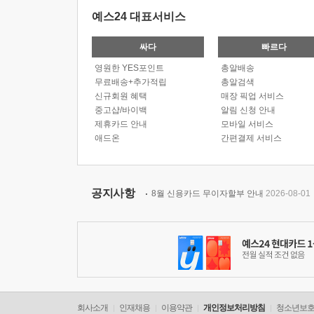
예스24 대표서비스
싸다
빠르다
영원한 YES포인트
총알배송
무료배송+추가적립
총알검색
신규회원 혜택
매장 픽업 서비스
중고샵/바이백
알림 신청 안내
제휴카드 안내
모바일 서비스
애드온
간편결제 서비스
공지사항
8월 신용카드 무이자할부 안내
2026-08-01
회사소개
인재채용
이용약관
개인정보처리방침
청소년보