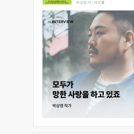
박상영 저
|
래빗홀