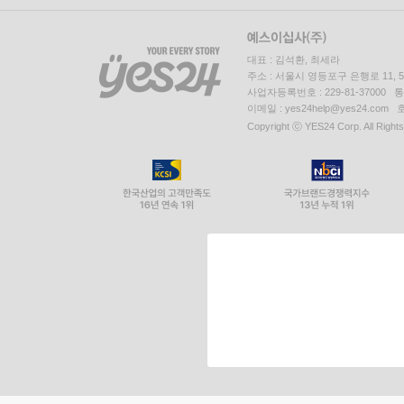
대표 : 김석환, 최세라
주소 : 서울시 영등포구 은행로 11,
사업자등록번호 : 229-81-37000 
이메일 : yes24help@yes24.c
Copyright ⓒ YES24 Corp. All Right