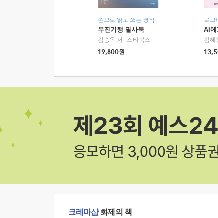
손으로 읽고 쓰는 명작
로그
무진기행 필사북
AI
김승옥 저
|
스타북스
김혜
19,800
원
13,5
크레마샵
화제의 책