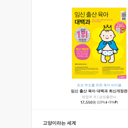
초보 부모를 위한 육아 바이블
임신 출산 육아 대백과 최신개정판
편집부 저
|
삼성출판사
17,550
원
(10%
+5%
)
고양이라는 세계