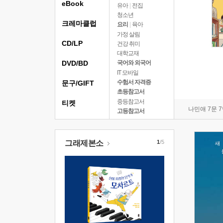
eBook
유아
|
전집
청소년
크레마클럽
요리
|
육아
가정 살림
CD/LP
건강 취미
대학교재
DVD/BD
국어와 외국어
IT 모바일
수험서 자격증
문구/GIFT
초등참고서
중등참고서
티켓
나민애 7문 
고등참고서
그래제본소
1
/5