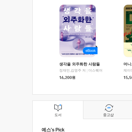
생각을 외주화한 사람들
머니
정재민,김영주 저
|
더스퀘어
16,200
원
15,5
도서
중고샵
예스's Pick