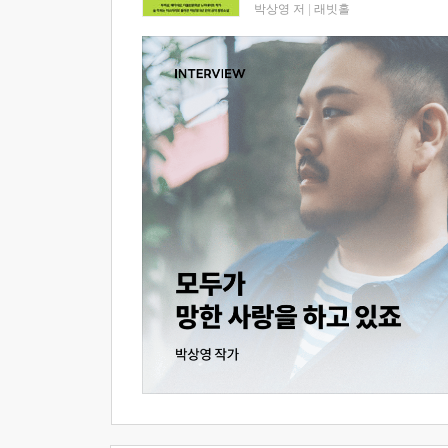
박상영 저
|
래빗홀