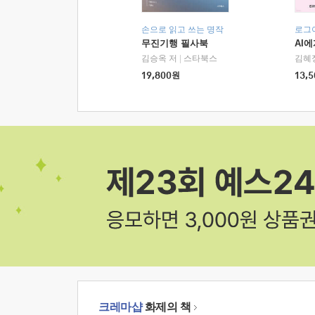
손으로 읽고 쓰는 명작
로그
무진기행 필사북
AI
김승옥 저
|
스타북스
김혜
19,800
원
13,5
크레마샵
화제의 책