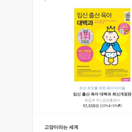
초보 부모를 위한 육아 바이블
임신 출산 육아 대백과 최신개정판
편집부 저
|
삼성출판사
17,550
원
(10%
+5%
)
고양이라는 세계