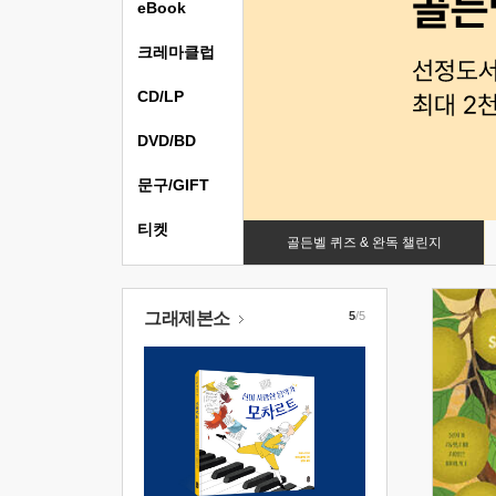
eBook
크레마클럽
CD/LP
DVD/BD
문구/GIFT
티켓
골든벨 퀴즈 & 완독 챌린지
그래제본소
5
/5