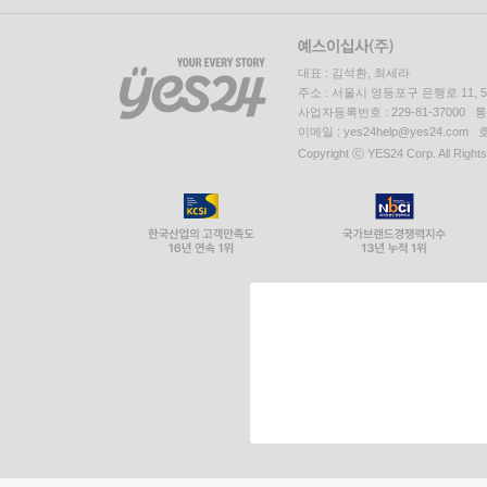
대표 : 김석환, 최세라
주소 : 서울시 영등포구 은행로 11,
사업자등록번호 : 229-81-37000 
이메일 : yes24help@yes24.c
Copyright ⓒ YES24 Corp. All Right