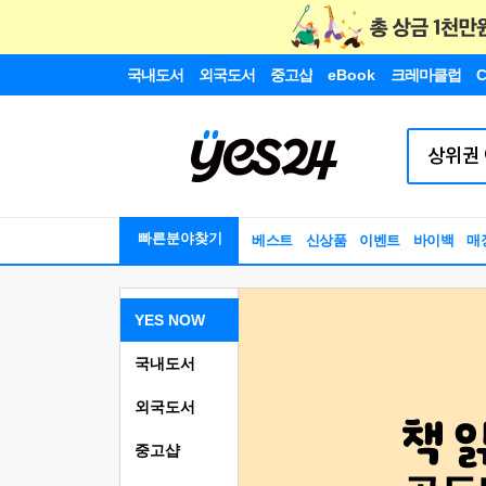
국내도서
외국도서
중고샵
eBook
크레마클럽
C
빠른분야찾기
베스트
신상품
이벤트
바이백
매
YES NOW
국내도서
외국도서
중고샵