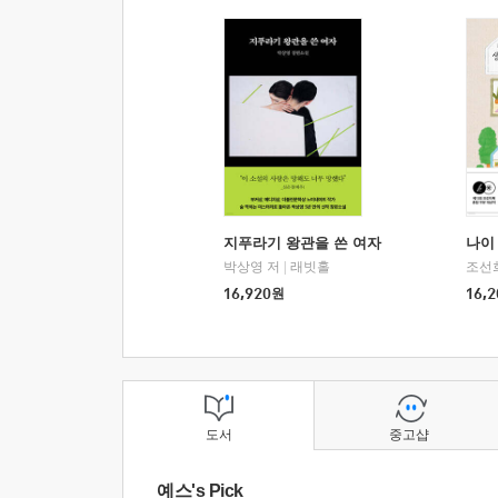
지푸라기 왕관을 쓴 여자
나이 
박상영 저
|
래빗홀
조선
16,920
원
16,2
도서
중고샵
예스's Pick