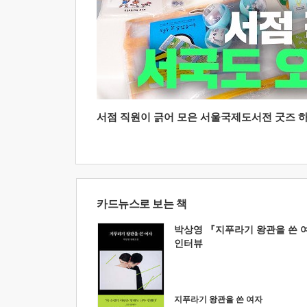
서점 직원이 긁어 모은 서울국제도서전 굿즈 하울
카드뉴스로 보는 책
박상영 『지푸라기 왕관을 쓴 
인터뷰
지푸라기 왕관을 쓴 여자